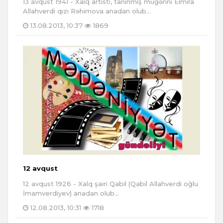
13 avqust 1941 - Xalq artisti, tanınmış müğənni Elmira
Allahverdi qızı Rəhimova anadan olub...
13.08.2013, 10:37
1869
12 avqust
12 avqust 1926 - Xalq şairi Qabil (Qabil Allahverdi oğlu
İmamverdiyev) anadan olub...
12.08.2013, 10:31
1718