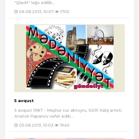
"Qlavlit" ləğv edilib...
06.08.2013, 10:07
1700
5 avqust
5 avqust 1987 - Məşhur rus aktoyru, SSRİ Xalq artisti
Anatoli Papanov vəfat edib...
05.08.2013, 10:03
1940