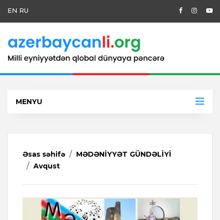
EN
RU
MENYU
Əsas səhifə
MƏDƏNİYYƏT GÜNDƏLİYİ
Avqust