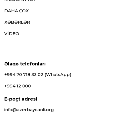
DAHA ÇOX
XƏBƏRLƏR
VİDEO
Əlaqə telefonları
+994 70 718 33 02 (WhatsApp)
+994 12 000
E-poçt adresi
info@azerbaycanli.org