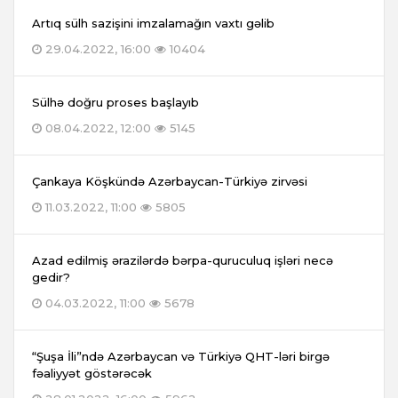
Artıq sülh sazişini imzalamağın vaxtı gəlib
29.04.2022, 16:00
10404
Sülhə doğru proses başlayıb
08.04.2022, 12:00
5145
Çankaya Köşkündə Azərbaycan-Türkiyə zirvəsi
11.03.2022, 11:00
5805
Azad edilmiş ərazilərdə bərpa-quruculuq işləri necə
gedir?
04.03.2022, 11:00
5678
“Şuşa İli”ndə Azərbaycan və Türkiyə QHT-ləri birgə
fəaliyyət göstərəcək