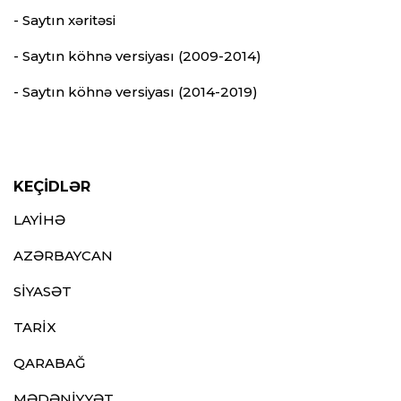
- Saytın xəritəsi
- Saytın köhnə versiyası (2009-2014)
- Saytın köhnə versiyası (2014-2019)
KEÇİDLƏR
LAYİHƏ
AZƏRBAYCAN
SİYASƏT
TARİX
QARABAĞ
MƏDƏNİYYƏT