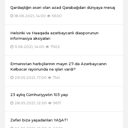
Qardaşlığın əsəri olan azad Qarabağdan dünyaya mesaj
18.06.2021, 14:00
5600
Helsinki və Haaqada azərbaycanlı diasporunun
informasiya aksiyaları
11.06.2021, 14:00
7502
Ermənistan hərbçilərinin mayın 27-də Azərbaycanın
Kəlbəcər rayonunda nə işləri vardı?
29.05.2021, 17:00
7141
23 aylıq Cümhuriyyətin 103 yaşı
28.05.2021, 12:00
5617
Zəfəri bizə yaşadanları YAŞAT!