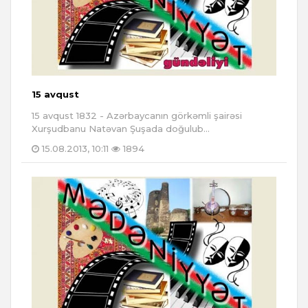
15 avqust
15 avqust 1832 - Azərbaycanın görkəmli şairəsi
Xurşudbanu Natəvan Şuşada doğulub...
15.08.2013, 10:11
1894