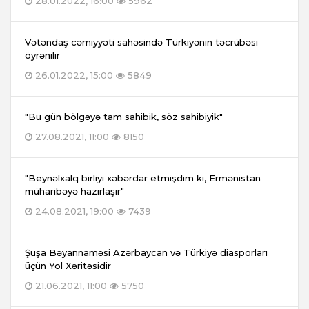
28.01.2022, 16:00
5962
Vətəndaş cəmiyyəti sahəsində Türkiyənin təcrübəsi
öyrənilir
26.01.2022, 15:00
5849
"Bu gün bölgəyə tam sahibik, söz sahibiyik"
27.08.2021, 11:00
8150
"Beynəlxalq birliyi xəbərdar etmişdim ki, Ermənistan
müharibəyə hazırlaşır"
24.08.2021, 19:00
7439
Şuşa Bəyannaməsi Azərbaycan və Türkiyə diasporları
üçün Yol Xəritəsidir
21.06.2021, 11:00
5750