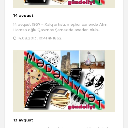
14 avqust
14 avqust 1957 – Xalq artisti, məşhur xanəndə Alim
Həmzə oğlu Qasımov Şamaxıda anadan olub...
14.08.2013, 10:41
1862
13 avqust