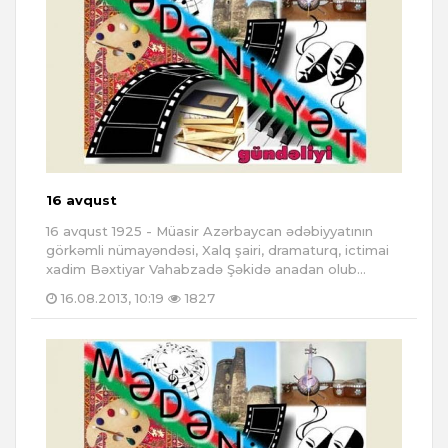
16 avqust
16 avqust 1925 - Müasir Azərbaycan ədəbiyyatının
görkəmli nümayəndəsi, Xalq şairi, dramaturq, ictimai
xadim Bəxtiyar Vahabzadə Şəkidə anadan olub...
16.08.2013, 10:19
1827