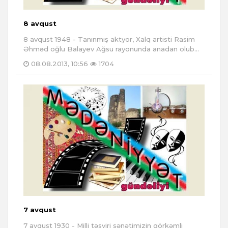
8 avqust
8 avqust 1948 - Tanınmış aktyor, Xalq artisti Rasim
Əhməd oğlu Balayev Ağsu rayonunda anadan olub...
08.08.2013, 10:56
1704
7 avqust
7 avqust 1930 - Milli təsviri sənətimizin görkəmli