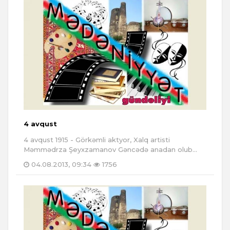
4 avqust
4 avqust 1915 - Görkəmli aktyor, Xalq artisti
Məmmədrza Şeyxzamanov Gəncədə anadan olub...
04.08.2013, 09:34
1756