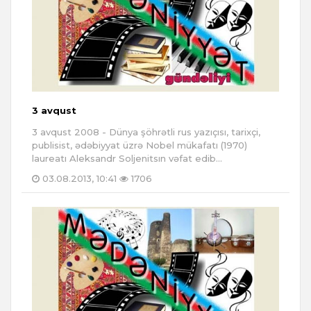
3 avqust
3 avqust 2008 - Dünya şöhrətli rus yazıçısı, tarixçi,
publisist, ədəbiyyat üzrə Nobel mükafatı (1970)
laureatı Aleksandr Soljenitsın vəfat edib...
03.08.2013, 10:41
1706