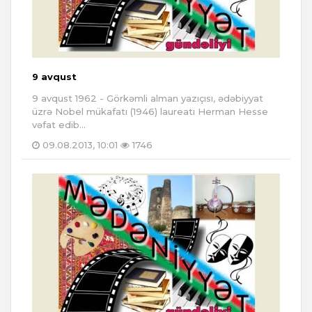
9 avqust
9 avqust 1962 - Görkəmli alman yazıçısı, ədəbiyyat
üzrə Nobel mükafatı (1946) laureatı Herman Hesse
vəfat edib...
09.08.2013, 10:01
1746