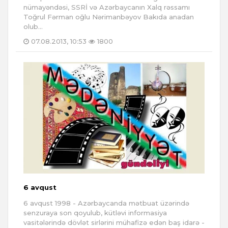
nümayəndəsi, SSRİ və Azərbaycanın Xalq rəssamı
Toğrul Fərman oğlu Nərimanbəyov Bakıda anadan
olub...
07.08.2013, 10:53
1800
6 avqust
6 avqust 1998 - Azərbaycanda mətbuat üzərində
senzuraya son qoyulub, kütləvi informasiya
vasitələrində dövlət sirlərini mühafizə edən baş idarə -