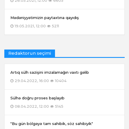
26.05.2021, 12:00
6605
Mədəniyyətimizin paytaxtına qayıdış
19.05.2021, 12:00
5211
Redaktorun seçimi
Artıq sülh sazişini imzalamağın vaxtı gəlib
29.04.2022, 16:00
10404
Sülhə doğru proses başlayıb
08.04.2022, 12:00
5145
"Bu gün bölgəyə tam sahibik, söz sahibiyik"