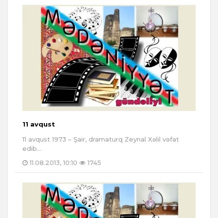
11 avqust
11 avqust 1973 – Şair, dramaturq Zeynal Xəlil vəfat
edib...
11.08.2013, 10:10
1745