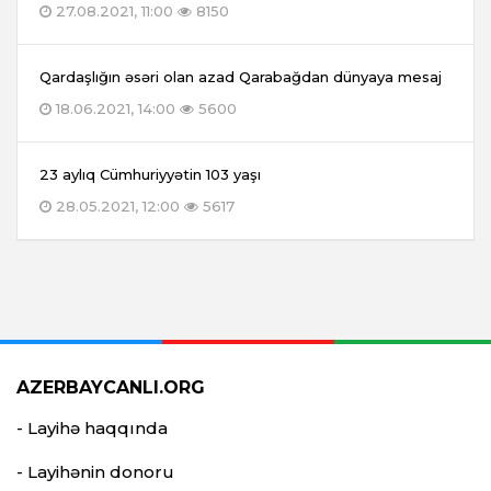
27.08.2021, 11:00
8150
Qardaşlığın əsəri olan azad Qarabağdan dünyaya mesaj
18.06.2021, 14:00
5600
23 aylıq Cümhuriyyətin 103 yaşı
28.05.2021, 12:00
5617
AZERBAYCANLI.ORG
- Layihə haqqında
- Layihənin donoru