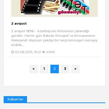
2 avqust
2 avqust 1898 - Azərbaycan kinosunun yarandığı
gündür. Həmin gün Bakıda fotoqraf və kinooperator
Aleksandr Mişonun çəkdiyi bir neçə kinosüjet nümayiş
etdirib...
02.08.2013, 10:21
2000
«
1
2
3
»
Xəbərlər