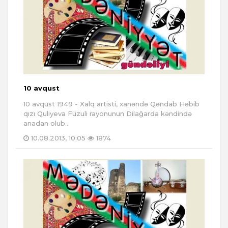
10 avqust
10 avqust 1949 - Xalq artisti, xanəndə Qəndab Həbib
qızı Quliyeva Füzuli rayonunun Dilağarda kəndində
anadan olub...
10.08.2013, 10:05
1874