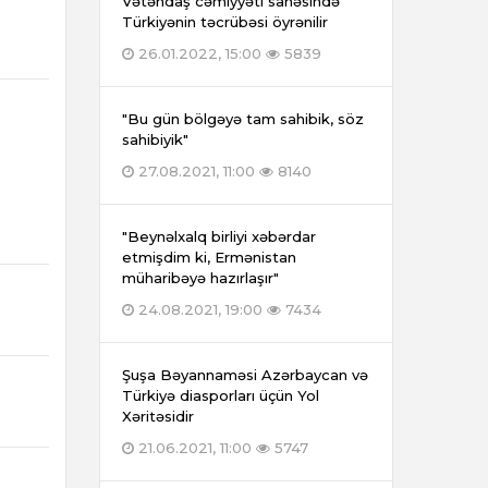
Vətəndaş cəmiyyəti sahəsində
Türkiyənin təcrübəsi öyrənilir
26.01.2022, 15:00
5839
"Bu gün bölgəyə tam sahibik, söz
sahibiyik"
27.08.2021, 11:00
8140
"Beynəlxalq birliyi xəbərdar
etmişdim ki, Ermənistan
müharibəyə hazırlaşır"
24.08.2021, 19:00
7434
Şuşa Bəyannaməsi Azərbaycan və
Türkiyə diasporları üçün Yol
Xəritəsidir
21.06.2021, 11:00
5747