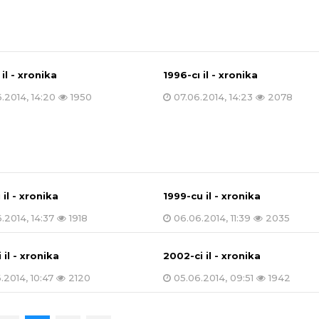
 il - xronika
1996-cı il - xronika
.2014, 14:20
1950
07.06.2014, 14:23
2078
 il - xronika
1999-cu il - xronika
.2014, 14:37
1918
06.06.2014, 11:39
2035
 il - xronika
2002-ci il - xronika
.2014, 10:47
2120
05.06.2014, 09:51
1942