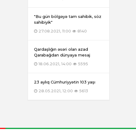
"Bu gün bölgəyə tam sahibik, söz
sahibiyik"
27.08.2021, 11:00
8140
Qardaşlığın əsəri olan azad
Qarabağdan dünyaya mesaj
18.06.2021, 14:00
5595
23 aylıq Cümhuriyyətin 103 yaşı
28.05.2021, 12:00
5613