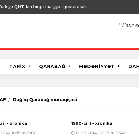
 Türkiyənin təcrübəsi öyrənilir
“Fəxr e
TARİX
QARABAĞ
MƏDƏNİYYƏT
DA
AF
Dağlıq Qarabağ münaqişəsi
 il - xronika
1990-cı il - xronika
2014, 10:15
1980
12.06.2014, 20:17
2540