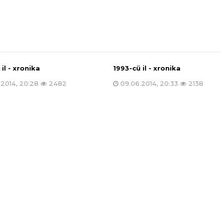
 il - xronika
1993-cü il - xronika
.2014, 20:28
2482
09.06.2014, 20:33
2138