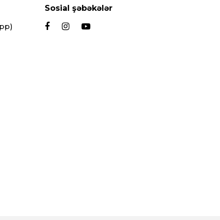
Sosial şəbəkələr
App)