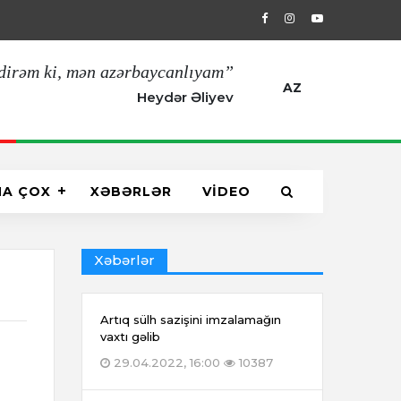
29.04.2022, 16:00
Artıq sülh saziş
dirəm ki, mən azərbaycanlıyam”
AZ
Heydər Əliyev
HA ÇOX
XƏBƏRLƏR
VİDEO
Xəbərlər
Artıq sülh sazişini imzalamağın
vaxtı gəlib
29.04.2022, 16:00
10387