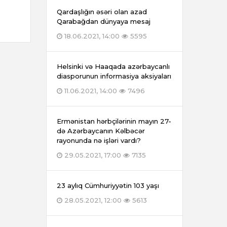
Qardaşlığın əsəri olan azad
Qarabağdan dünyaya mesaj
18.06.2021, 14:00
5595
Helsinki və Haaqada azərbaycanlı
diasporunun informasiya aksiyaları
11.06.2021, 14:00
7496
Ermənistan hərbçilərinin mayın 27-
də Azərbaycanın Kəlbəcər
rayonunda nə işləri vardı?
29.05.2021, 17:00
7135
23 aylıq Cümhuriyyətin 103 yaşı
28.05.2021, 12:00
5613