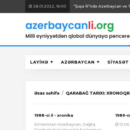
26.01.2022, 15:00
Vətəndaş cəmiyyəti sahəsində
LAYİHƏ
AZƏRBAYCAN
SİYASƏT
Əsas səhifə
QARABAĞ TARIXI: XRONOQR
1988-ci il - xronika
1989-cu
Ermənistan-Azərbaycan, Dağlıq
13.06.
Qarabağ münaqişəsinin başlanması