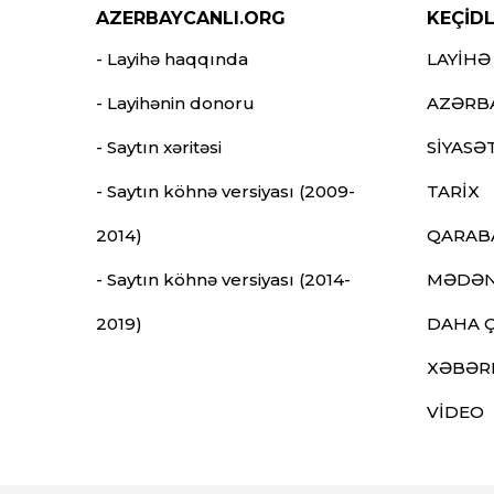
AZERBAYCANLI.ORG
KEÇİD
- Layihə haqqında
LAYİHƏ
- Layihənin donoru
AZƏRB
- Saytın xəritəsi
SİYASƏ
- Saytın köhnə versiyası (2009-
TARİX
2014)
QARAB
- Saytın köhnə versiyası (2014-
MƏDƏN
2019)
DAHA 
XƏBƏR
VİDEO