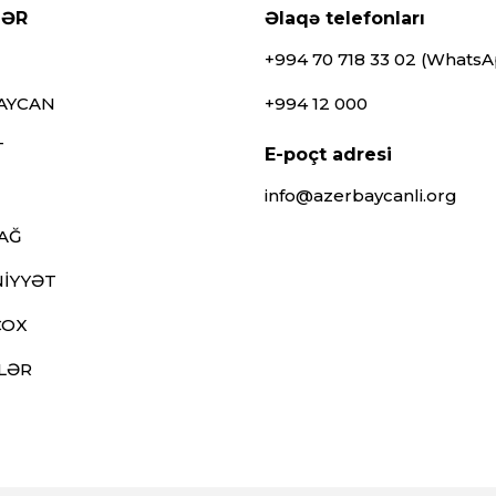
LƏR
Əlaqə telefonları
+994 70 718 33 02 (Whats
AYCAN
+994 12 000
T
E-poçt adresi
info@azerbaycanli.org
AĞ
İYYƏT
ÇOX
LƏR