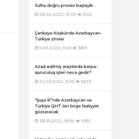
Sülhə doğru proses başlayıb
08.04.2022, 12:00
5142
Çankaya Köşkündə Azərbaycan-
Türkiyə zirvəsi
11.03.2022, 11:00
5801
Azad edilmiş ərazilərdə bərpa-
quruculuq işləri necə gedir?
04.03.2022, 11:00
5673
“Şuşa İli”ndə Azərbaycan və
Türkiyə QHT-ləri birgə fəaliyyət
göstərəcək
28.01.2022, 16:00
5951