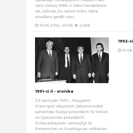
tarix olaraq 1988-ci ildən hesablansa
da, əslində, bu tarixin kökü daha
əvvəllərə gedib çıxır...
13.06.2014, 20:06
2268
1992-ci
10.06
1991-ci il - xronika
23 sentyabr 1991 – Rusiyanın
Stavropol vilayətinin Jeleznovodsk
şəhərində Rusiya prezidenti B.Yeltsin
və Qazaxıstan prezidenti
N.Nazarbayevin vasitəçiliyi ilə
Ermənistan və Azərbaycan rəhbərləri