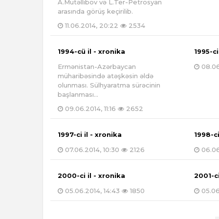
A.Mütəllibov və L.Ter-Petrosyan
arasında görüş keçirilib.
11.06.2014, 20:22
2534
1994-cü il - xronika
1995-ci
Ermənistan-Azərbaycan
08.06
müharibəsində atəşkəsin əldə
olunması. Sülhyaratma sürəcinin
başlanması...
09.06.2014, 11:16
2652
1997-ci il - xronika
1998-ci
07.06.2014, 10:30
2126
06.06
2000-ci il - xronika
2001-ci
05.06.2014, 14:43
1850
05.06