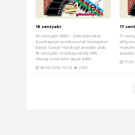
18 sentyabr
17 sen
18 sentyabr 1885 - Dahi bəstəkar,
17 sent
Azərbaycan professional musiqisinin
aktyoru
banisi Üzeyir Hacıbəyli anadan olub.
mükafat
18 sentyabr Azərbaycanda Milli
anadan 
Musiqi Günü kimi qeyd edilir...
17.09.
18.09.2013, 10:25
2351