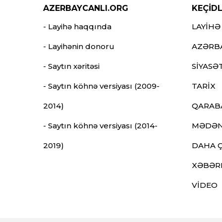
AZERBAYCANLI.ORG
KEÇİD
- Layihə haqqında
LAYİHƏ
- Layihənin donoru
AZƏRB
- Saytın xəritəsi
SİYASƏ
- Saytın köhnə versiyası (2009-
TARİX
2014)
QARAB
- Saytın köhnə versiyası (2014-
MƏDƏN
2019)
DAHA 
XƏBƏR
VİDEO