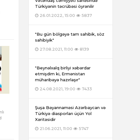
Vətəndaş cəmiyyəti sahəsində
Türkiyənin təcrübəsi öyrənilir
i
26.01.2022, 15:00
5837
"Bu gün bölgəyə tam sahibik, söz
sahibiyik"
27.08.2021, 11:00
8139
"Beynəlxalq birliyi xəbərdar
etmişdim ki, Ermənistan
müharibəyə hazırlaşır"
24.08.2021, 19:00
7433
Şuşa Bəyannaməsi Azərbaycan və
lı
Türkiyə diasporları üçün Yol
d
Xəritəsidir
21.06.2021, 11:00
5747