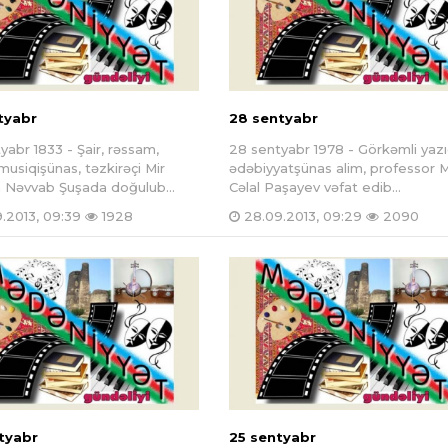
tyabr
28 sentyabr
yabr 1833 - Şair, rəssam,
28 sentyabr 1978 - Görkəmli yazıç
 musiqişünas, təzkirəçi Mir
ədəbiyyatşünas alim, professor M
 Nəvvab Şuşada doğulub...
Cəlal Paşayev vəfat edib...
.2013, 09:39
1928
28.09.2013, 09:29
2090
tyabr
25 sentyabr