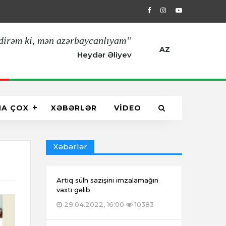
ti sahəsində Türkiyənin təcrübəsi öyrənilir
dirəm ki, mən azərbaycanlıyam”
AZ
Heydər Əliyev
HA ÇOX
XƏBƏRLƏR
VİDEO
Xəbərlər
Artıq sülh sazişini imzalamağın
vaxtı gəlib
29.04.2022, 16:00
10383