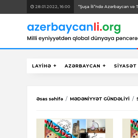
ə Türkiyə QHT-ləri birgə fəaliyyət göstərəcək
LAYİHƏ
AZƏRBAYCAN
SİYASƏT
Əsas səhifə
MƏDƏNİYYƏT GÜNDƏLİYİ