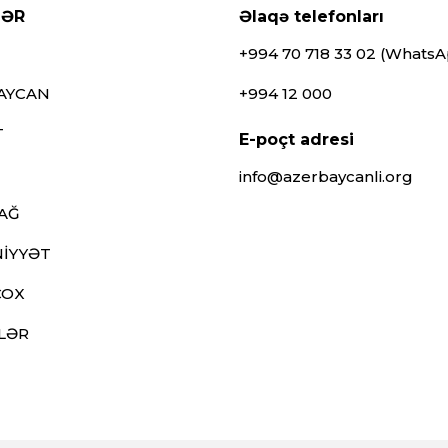
LƏR
Əlaqə telefonları
+994 70 718 33 02 (Whats
AYCAN
+994 12 000
T
E-poçt adresi
info@azerbaycanli.org
AĞ
İYYƏT
ÇOX
LƏR