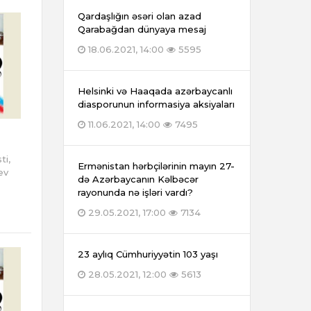
Qardaşlığın əsəri olan azad
Qarabağdan dünyaya mesaj
18.06.2021, 14:00
5595
Helsinki və Haaqada azərbaycanlı
diasporunun informasiya aksiyaları
11.06.2021, 14:00
7495
ti,
Ermənistan hərbçilərinin mayın 27-
ev
də Azərbaycanın Kəlbəcər
rayonunda nə işləri vardı?
29.05.2021, 17:00
7134
23 aylıq Cümhuriyyətin 103 yaşı
28.05.2021, 12:00
5613