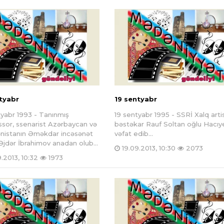
tyabr
19 sentyabr
yabr 1993 - Tanınmış
19 sentyabr 1995 - SSRİ Xalq artis
issor, ssenarist Azərbaycan və
bəstəkar Rauf Soltan oğlu Hacıy
nistanın Əməkdar incəsənət
vəfat edib...
Əjdər İbrahimov anadan olub...
19.09.2013, 10:30
2073
.2013, 10:32
1973