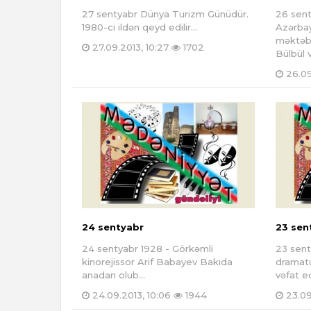
​27 sentyabr Dünya Turizm Günüdür.
26 sent
1980-ci ildən qeyd edilir...
Azərbay
məktəbi
27.09.2013, 10:27
1702
Bülbül v
26.09
24 sentyabr
23 sen
24 sentyabr 1928 - Görkəmli
23 sent
kinorejissor Arif Babayev Bakıda
dramatu
anadan olub...
vəfat ed
24.09.2013, 10:06
1944
23.09