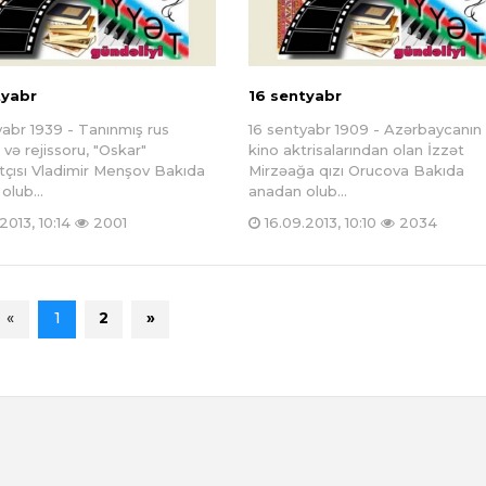
tyabr
16 sentyabr
yabr 1939 - Tanınmış rus
16 sentyabr 1909 - Azərbaycanın 
 və rejissoru, "Oskar"
kino aktrisalarından olan İzzət
çısı Vladimir Menşov Bakıda
Mirzəağa qızı Orucova Bakıda
olub...
anadan olub...
2013, 10:14
2001
16.09.2013, 10:10
2034
«
1
2
»