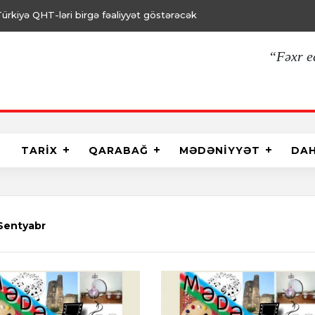
26.01.2022, 15:00
Vətəndaş cəmiyyə
“Fəxr e
TARİX
QARABAĞ
MƏDƏNİYYƏT
DA
Sentyabr