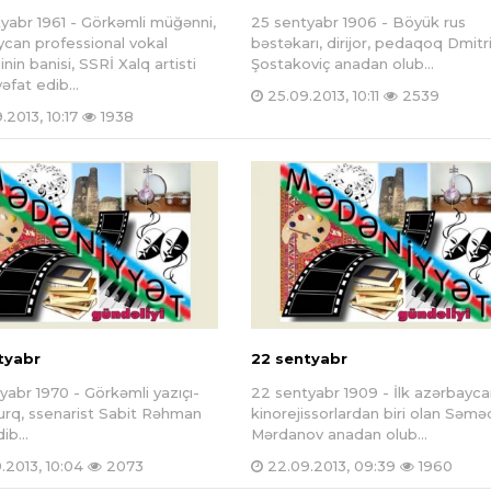
yabr 1961 - Görkəmli müğənni,
25 sentyabr 1906 - Böyük rus
can professional vokal
bəstəkarı, dirijor, pedaqoq Dmitr
nin banisi, SSRİ Xalq artisti
Şostakoviç anadan olub...
əfat edib...
25.09.2013, 10:11
2539
.2013, 10:17
1938
tyabr
22 sentyabr
yabr 1970 - Görkəmli yazıçı-
22 sentyabr 1909 - İlk azərbaycan
rq, ssenarist Sabit Rəhman
kinorejissorlardan biri olan Səmə
ib...
Mərdanov anadan olub...
.2013, 10:04
2073
22.09.2013, 09:39
1960