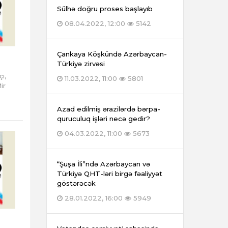
Sülhə doğru proses başlayıb
08.04.2022, 12:00
5142
Çankaya Köşkündə Azərbaycan-
Türkiyə zirvəsi
ı,
11.03.2022, 11:00
5801
ir
Azad edilmiş ərazilərdə bərpa-
quruculuq işləri necə gedir?
04.03.2022, 11:00
5673
“Şuşa İli”ndə Azərbaycan və
Türkiyə QHT-ləri birgə fəaliyyət
göstərəcək
28.01.2022, 16:00
5949