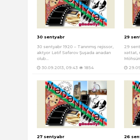
30 sentyabr
29 sen
30 sentyabr 1920 – Tanınmış rejissor,
29 sent
aktyor Lətif Səfərov Şuşada anadan
xəttat,
olub...
Möhsün
30.09.2013, 09:43
1854
29.09
27 sentyabr
26 sen