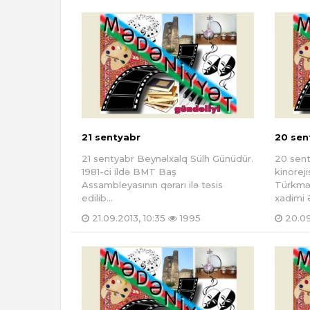
21 sentyabr
20 sen
21 sentyabr Beynəlxalq Sülh Günüdür.
20 sent
1981-ci ildə BMT Baş
kinorej
Assambleyasının qərarı ilə təsis
Türkmə
edilib...
xadimi 
21.09.2013, 10:35
1995
20.09