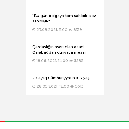
"Bu gün bölgəyə tam sahibik, söz
sahibiyik"
27.08.2021, 11:00
8139
Qardaşlığın əsəri olan azad
Qarabağdan dünyaya mesaj
18.06.2021, 14:00
5595
23 aylıq Cümhuriyyətin 103 yaşı
28.05.2021, 12:00
5613