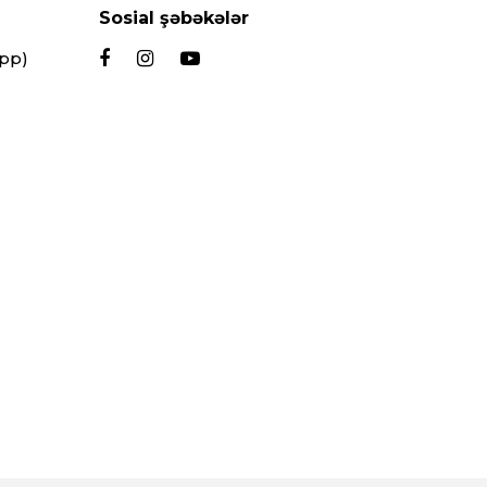
Sosial şəbəkələr
App)