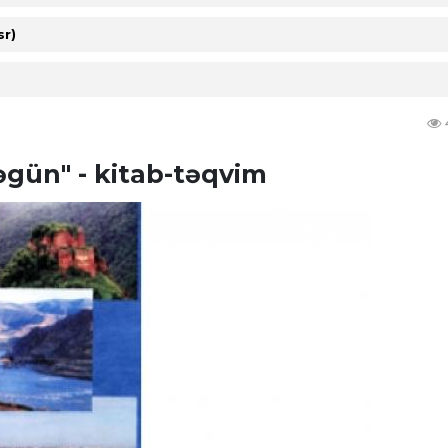
sr)
əgün" - kitab-təqvim