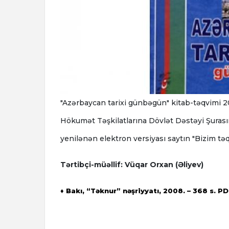
"Azərbaycan tarixi günbəgün" kitab-təqvimi 2
Hökumət Təşkilatlarına Dövlət Dəstəyi Şurasını
yenilənən elektron versiyası saytın "Bizim t
Tərtibçi-müəllif: Vüqar Orxan (Əliyev)
♦ Bakı, “Təknur” nəşriyyatı, 2008. – 368 s. P