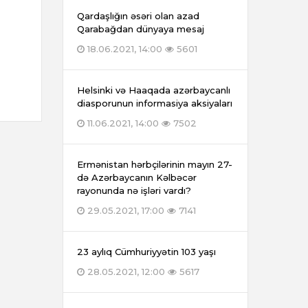
Qardaşlığın əsəri olan azad
Qarabağdan dünyaya mesaj
18.06.2021, 14:00
5601
Helsinki və Haaqada azərbaycanlı
diasporunun informasiya aksiyaları
11.06.2021, 14:00
7502
Ermənistan hərbçilərinin mayın 27-
də Azərbaycanın Kəlbəcər
rayonunda nə işləri vardı?
29.05.2021, 17:00
7141
23 aylıq Cümhuriyyətin 103 yaşı
28.05.2021, 12:00
5617