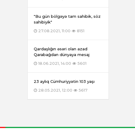
"Bu gün bölgəyə tam sahibik, söz
sahibiyik"
27.08.2021, 11:00
8151
Qardaşlığın əsəri olan azad
Qarabağdan dünyaya mesaj
18.06.2021, 14:00
5601
23 aylıq Cümhuriyyətin 103 yaşı
28.05.2021, 12:00
5617