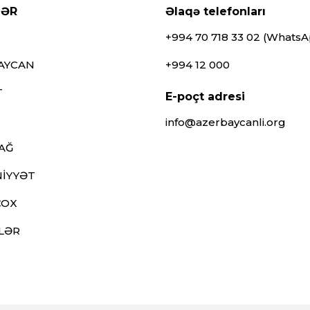
LƏR
Əlaqə telefonları
+994 70 718 33 02 (Whats
AYCAN
+994 12 000
T
E-poçt adresi
info@azerbaycanli.org
AĞ
İYYƏT
ÇOX
LƏR