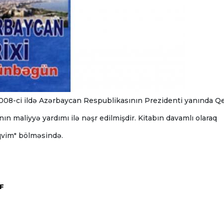
008-ci ildə Azərbaycan Respublikasının Prezidenti yanında Qe
n maliyyə yardımı ilə nəşr edilmişdir. Kitabın davamlı olaraq
əqvim" bölməsində.
DF