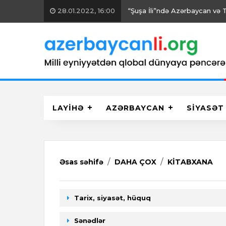
26.01.2022, 15:00
Vətəndaş cəmiyyəti sahəsində 
LAYİHƏ
AZƏRBAYCAN
SİYASƏT
Əsas səhifə
DAHA ÇOX
KİTABXANA
Tarix, siyasət, hüquq
Sənədlər