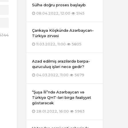
Sülhə doğru proses başlayıb
08.04.2022, 12:00
5145
Çankaya Köşkündə Azərbaycan-
4144
Türkiyə zirvəsi
11.03.2022, 11:00
5805
Azad edilmiş ərazilərdə bərpa-
quruculuq işləri necə gedir?
04.03.2022, 11:00
5679
“Şuşa İli”ndə Azərbaycan və
Türkiyə QHT-ləri birgə fəaliyyət
göstərəcək
28.01.2022, 16:00
5963