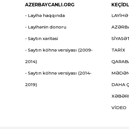
AZERBAYCANLI.ORG
KEÇİD
- Layihə haqqında
LAYİHƏ
- Layihənin donoru
AZƏRB
- Saytın xəritəsi
SİYASƏ
- Saytın köhnə versiyası (2009-
TARİX
2014)
QARAB
- Saytın köhnə versiyası (2014-
MƏDƏN
2019)
DAHA 
XƏBƏR
VİDEO