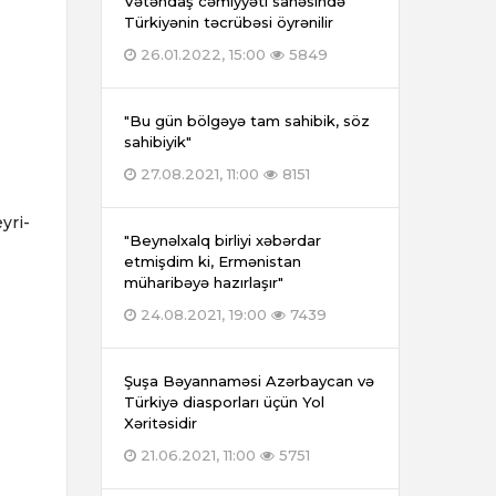
Vətəndaş cəmiyyəti sahəsində
Türkiyənin təcrübəsi öyrənilir
26.01.2022, 15:00
5849
"Bu gün bölgəyə tam sahibik, söz
sahibiyik"
27.08.2021, 11:00
8151
yri-
"Beynəlxalq birliyi xəbərdar
etmişdim ki, Ermənistan
müharibəyə hazırlaşır"
24.08.2021, 19:00
7439
Şuşa Bəyannaməsi Azərbaycan və
Türkiyə diasporları üçün Yol
Xəritəsidir
21.06.2021, 11:00
5751