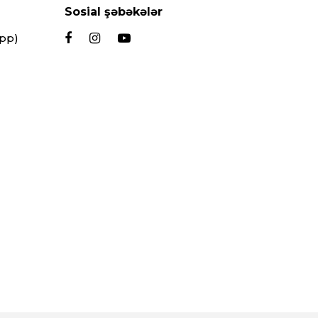
Sosial şəbəkələr
App)