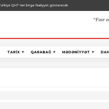
Türkiyənin təcrübəsi öyrənilir
“Fəxr e
TARİX
QARABAĞ
MƏDƏNİYYƏT
DA