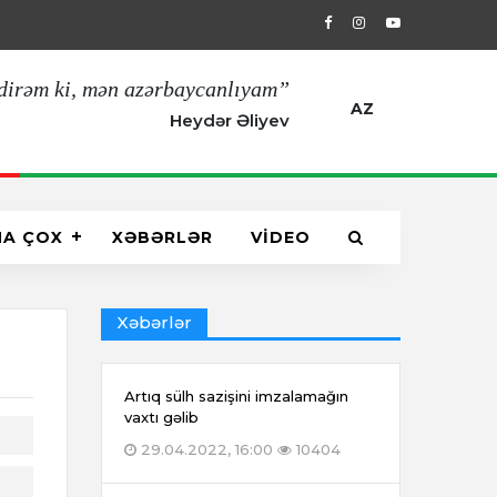
29.04.2022, 16:00
Artıq sülh sazişin
dirəm ki, mən azərbaycanlıyam”
AZ
Heydər Əliyev
HA ÇOX
XƏBƏRLƏR
VİDEO
Xəbərlər
Artıq sülh sazişini imzalamağın
vaxtı gəlib
29.04.2022, 16:00
10404