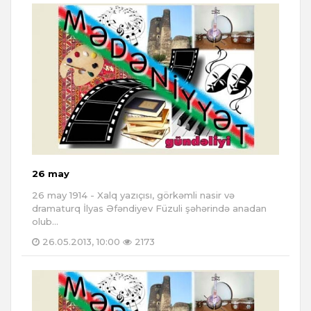
26 may
26 may 1914 - Xalq yazıçısı, görkəmli nasir və
dramaturq İlyas Əfəndiyev Füzuli şəhərində anadan
olub...
26.05.2013, 10:00
2173