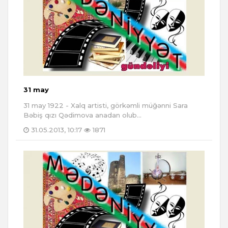
31 may
31 may 1922 - Xalq artisti, görkəmli müğənni Sara
Bəbiş qızı Qədimova anadan olub...
31.05.2013, 10:17
1871