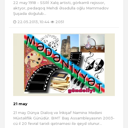
22 may 1918 - SSRİ Xalq artisti, görkəmli rejissor,
aktyor, pedaqoq Mehdi Əsədulla oğlu Məmmədov
Şuşada doğulub...
22.05.2013, 10:44
2051
21 may
21 may Dünya Dialoq və İnkişaf Naminə Mədəni
Müxtəliflik Günüdür. BMT Baş Assambleyasının 2003-
cü il 20 fevral tarixli qətnaməsi ilə qeyd olunur...