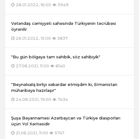
28.01.2022, 16:00
5949
Vətəndaş cəmiyyəti sahəsində Türkiyənin təcrübəsi
öyrənilir
26.01.2022, 15:00
5837
"Bu gün bölgəyə tam sahibik, söz sahibiyik"
27.08.2021, 11:00
8140
"Beynəlxalq birliyi xəbərdar etmişdim ki, Ermənistan
müharibəyə hazırlaşır"
24.08.2021, 19:00
7434
Şuşa Bəyannaməsi Azərbaycan və Türkiyə diasporları
üçün Yol Xəritəsidir
21.06.2021, 11:00
5747