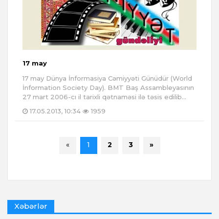
17 may
17 may Dünya İnformasiya Cəmiyyəti Günüdür (World
İnformation Society Day). BMT Baş Assambleyasının
27 mart 2006-cı il tarixli qətnaməsi ilə təsis edilib...
17.05.2013, 10:34
1959
«
1
2
3
»
Xəbərlər