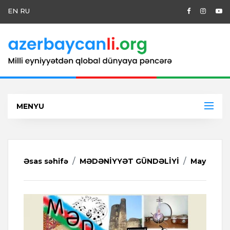
EN
RU
MENYU
Əsas səhifə
MƏDƏNİYYƏT GÜNDƏLİYİ
May