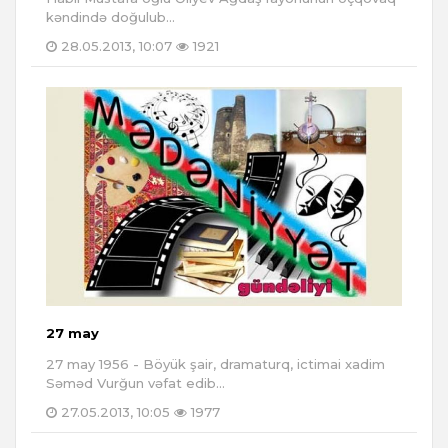
kəndində doğulub...
28.05.2013, 10:07
1921
27 may
27 may 1956 - Böyük şair, dramaturq, ictimai xadim
Səməd Vurğun vəfat edib...
27.05.2013, 10:05
1977