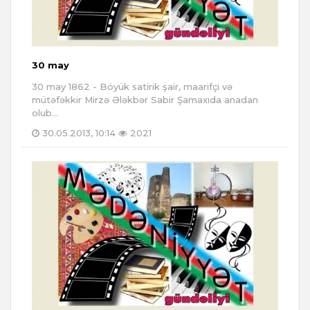
30 may
30 may 1862 - Böyük satirik şair, maarifçi və
mütəfəkkir Mirzə Ələkbər Sabir Şamaxıda anadan
olub...
30.05.2013, 10:14
2021