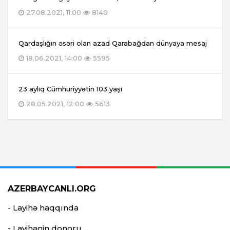
27.08.2021, 11:00
8140
Qardaşlığın əsəri olan azad Qarabağdan dünyaya mesaj
18.06.2021, 14:00
5595
23 aylıq Cümhuriyyətin 103 yaşı
28.05.2021, 12:00
5613
AZERBAYCANLI.ORG
- Layihə haqqında
- Layihənin donoru