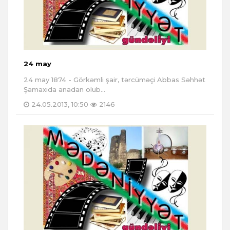
24 may
24 may 1874 - Görkəmli şair, tərcüməçi Abbas Səhhət
Şamaxıda anadan olub...
24.05.2013, 10:50
2146