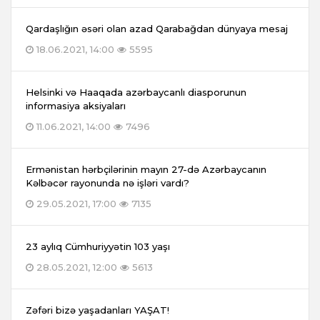
Qardaşlığın əsəri olan azad Qarabağdan dünyaya mesaj
18.06.2021, 14:00
5595
Helsinki və Haaqada azərbaycanlı diasporunun
informasiya aksiyaları
11.06.2021, 14:00
7496
Ermənistan hərbçilərinin mayın 27-də Azərbaycanın
Kəlbəcər rayonunda nə işləri vardı?
29.05.2021, 17:00
7135
23 aylıq Cümhuriyyətin 103 yaşı
28.05.2021, 12:00
5613
Zəfəri bizə yaşadanları YAŞAT!