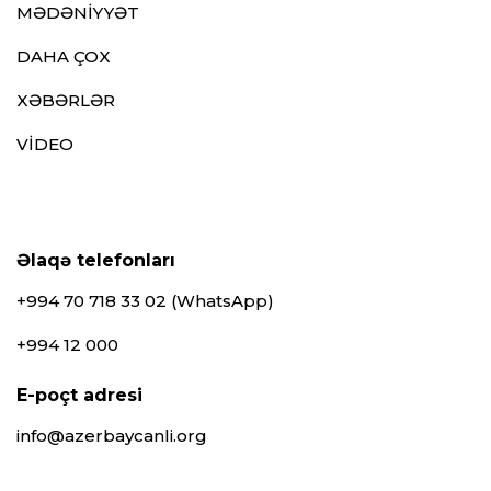
MƏDƏNİYYƏT
DAHA ÇOX
XƏBƏRLƏR
VİDEO
Əlaqə telefonları
+994 70 718 33 02 (WhatsApp)
+994 12 000
E-poçt adresi
info@azerbaycanli.org