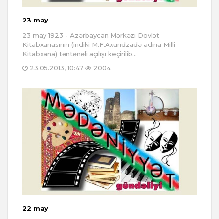
23 may
23 may 1923 - Azərbaycan Mərkəzi Dövlət
Kitabxanasının (indiki M.F.Axundzadə adına Milli
Kitabxana) təntənəli açılışı keçirilib...
23.05.2013, 10:47
2004
22 may