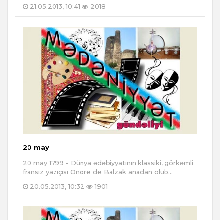
21.05.2013, 10:41
2018
20 may
20 may 1799 - Dünya ədəbiyyatının klassiki, görkəmli
fransız yazıçısı Onore de Balzak anadan olub...
20.05.2013, 10:32
1901