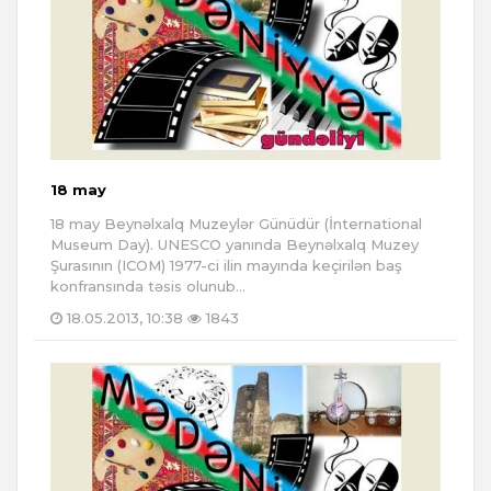
18 may
18 may Beynəlxalq Muzeylər Günüdür (İnternational
Museum Day). UNESCO yanında Beynəlxalq Muzey
Şurasının (ICOM) 1977-ci ilin mayında keçirilən baş
konfransında təsis olunub...
18.05.2013, 10:38
1843