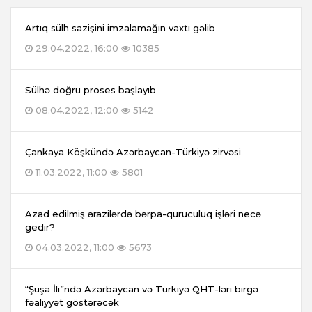
Artıq sülh sazişini imzalamağın vaxtı gəlib
29.04.2022, 16:00
10385
Sülhə doğru proses başlayıb
08.04.2022, 12:00
5142
Çankaya Köşkündə Azərbaycan-Türkiyə zirvəsi
11.03.2022, 11:00
5801
Azad edilmiş ərazilərdə bərpa-quruculuq işləri necə
gedir?
04.03.2022, 11:00
5673
“Şuşa İli”ndə Azərbaycan və Türkiyə QHT-ləri birgə
fəaliyyət göstərəcək