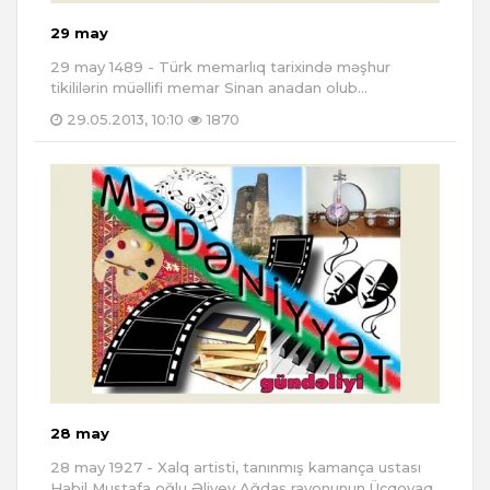
29 may
29 may 1489 - Türk memarlıq tarixində məşhur
tikililərin müəllifi memar Sinan anadan olub...
29.05.2013, 10:10
1870
28 may
28 may 1927 - Xalq artisti, tanınmış kamança ustası
Habil Mustafa oğlu Əliyev Ağdaş rayonunun Üçqovaq