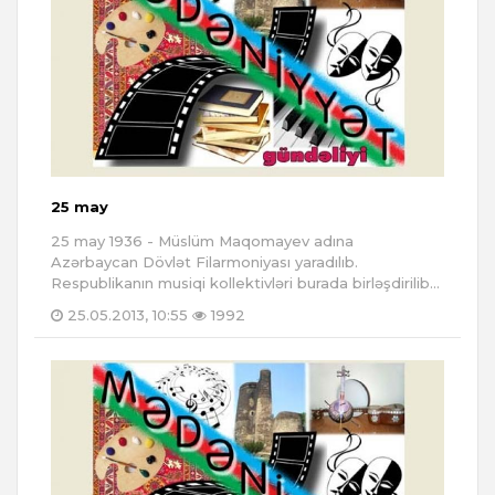
25 may
25 may 1936 - Müslüm Maqomayev adına
Azərbaycan Dövlət Filarmoniyası yaradılıb.
Respublikanın musiqi kollektivləri burada birləşdirilib...
25.05.2013, 10:55
1992