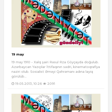
19 may
19 may 1910 - Xalq şairi Rəsul Rza Göyçayda doğulub.
Azərbaycan Yazıçılar İttifaqının sədri, kinematoqrafiya
naziri olub. Sosialist Əməyi Qəhrəmanı adına layiq
görülüb...
19.05.2013, 10:26
2091