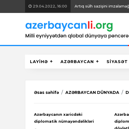
29.04.2022, 16:00
Artıq sülh sazişini imzalamağ
LAYİHƏ
AZƏRBAYCAN
SİYASƏT
Əsas səhifə
AZƏRBAYCAN DÜNYADA
D
Azərbaycanın xaricdəki
Azərba
diplomatik nümayəndəlikləri
diplom
dövlətl