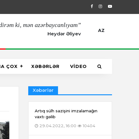
11.03.2022, 11:00
Çankaya Köşkündə A
dirəm ki, mən azərbaycanlıyam”
AZ
Heydər Əliyev
HA ÇOX
XƏBƏRLƏR
VİDEO
Xəbərlər
Artıq sülh sazişini imzalamağın
vaxtı gəlib
29.04.2022, 16:00
10404