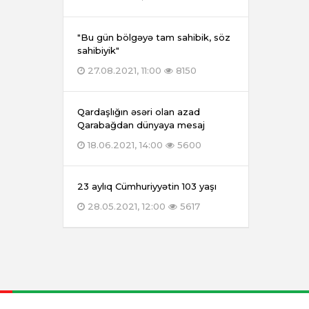
"Bu gün bölgəyə tam sahibik, söz
sahibiyik"
27.08.2021, 11:00
8150
Qardaşlığın əsəri olan azad
Qarabağdan dünyaya mesaj
18.06.2021, 14:00
5600
23 aylıq Cümhuriyyətin 103 yaşı
28.05.2021, 12:00
5617