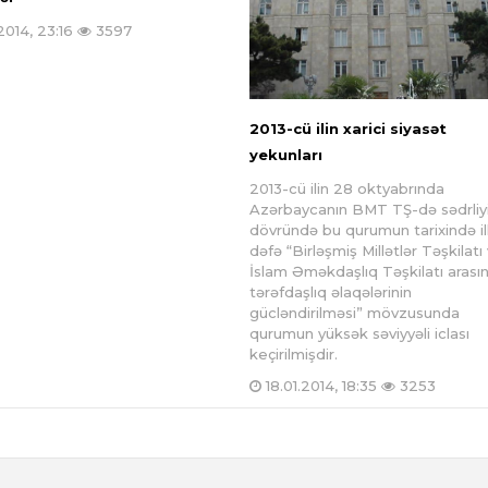
2014, 23:16
3597
2013-cü ilin xarici siyasət
yekunları
2013-cü ilin 28 oktyabrında
Azərbaycanın BMT TŞ-də sədrliy
dövründə bu qurumun tarixində il
dəfə “Birləşmiş Millətlər Təşkilatı
İslam Əməkdaşlıq Təşkilatı arası
tərəfdaşlıq əlaqələrinin
gücləndirilməsi” mövzusunda
qurumun yüksək səviyyəli iclası
keçirilmişdir.
18.01.2014, 18:35
3253