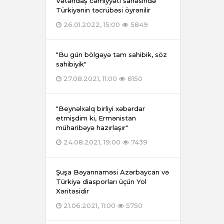
Vətəndaş cəmiyyəti sahəsində
Türkiyənin təcrübəsi öyrənilir
26.01.2022, 15:00
5849
"Bu gün bölgəyə tam sahibik, söz
sahibiyik"
27.08.2021, 11:00
8150
"Beynəlxalq birliyi xəbərdar
etmişdim ki, Ermənistan
müharibəyə hazırlaşır"
24.08.2021, 19:00
7439
Şuşa Bəyannaməsi Azərbaycan və
Türkiyə diasporları üçün Yol
Xəritəsidir
21.06.2021, 11:00
5750