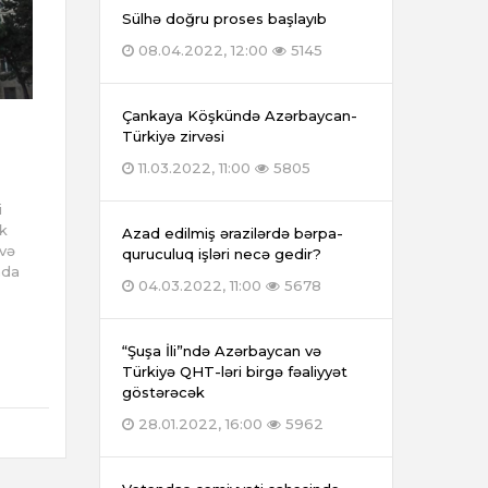
Sülhə doğru proses başlayıb
08.04.2022, 12:00
5145
Çankaya Köşkündə Azərbaycan-
Türkiyə zirvəsi
11.03.2022, 11:00
5805
i
k
Azad edilmiş ərazilərdə bərpa-
 və
quruculuq işləri necə gedir?
nda
04.03.2022, 11:00
5678
“Şuşa İli”ndə Azərbaycan və
Türkiyə QHT-ləri birgə fəaliyyət
göstərəcək
28.01.2022, 16:00
5962