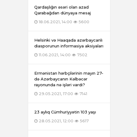
Qardaşlığın əsəri olan azad
Qarabağdan dünyaya mesaj
18.06.2021, 14:00
5600
Helsinki və Haaqada azərbaycanlı
diasporunun informasiya aksiyaları
11.06.2021, 14:00
7502
Ermənistan hərbçilərinin mayın 27-
də Azərbaycanın Kəlbəcər
rayonunda nə işləri vardı?
29.05.2021, 17:00
7141
23 aylıq Cümhuriyyətin 103 yaşı
28.05.2021, 12:00
5617