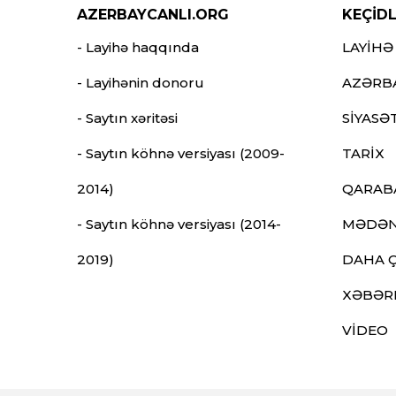
AZERBAYCANLI.ORG
KEÇİD
- Layihə haqqında
LAYİHƏ
- Layihənin donoru
AZƏRB
- Saytın xəritəsi
SİYASƏ
- Saytın köhnə versiyası (2009-
TARİX
2014)
QARAB
- Saytın köhnə versiyası (2014-
MƏDƏN
2019)
DAHA 
XƏBƏR
VİDEO