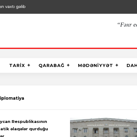
ın vaxtı gəlib
“Fəxr e
TARİX
QARABAĞ
MƏDƏNİYYƏT
DA
iplomatiya
ycan Respublikasının
atik əlaqələr qurduğu
ər