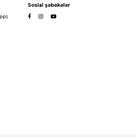
Sosial şəbəkələr
App)