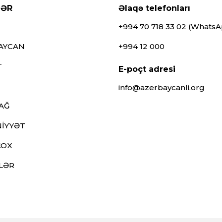
LƏR
Əlaqə telefonları
+994 70 718 33 02 (Whats
AYCAN
+994 12 000
T
E-poçt adresi
info@azerbaycanli.org
AĞ
İYYƏT
ÇOX
LƏR