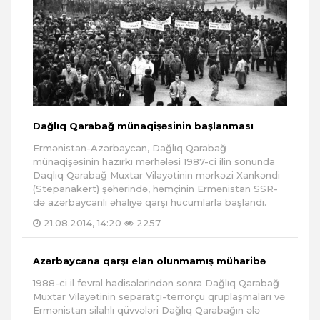
Dağlıq Qarabağ münaqişəsinin başlanması
Ermənistan-Azərbaycan, Dağlıq Qarabağ
münaqişəsinin hazırkı mərhələsi 1987-ci ilin sonunda
Daqlıq Qarabağ Muxtar Vilayətinin mərkəzi Xankəndi
(Stepanakert) şəhərində, həmçinin Ermənistan SSR-
də azərbaycanlı əhaliyə qarşı hücumlarla başlandı.
21.08.2014, 14:20
2257
Azərbaycana qarşı elan olunmamış müharibə
1988-ci il fevral hadisələrindən sonra Dağlıq Qarabağ
Muxtar Vilayətinin separatçı-terrorçu qruplaşmaları və
Ermənistan silahlı qüvvələri Dağlıq Qarabağın ələ