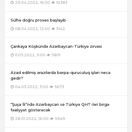
29.04.2022, 16:00
10383
Sülhə doğru proses başlayıb
08.04.2022, 12:00
5142
Çankaya Köşkündə Azərbaycan-Türkiyə zirvəsi
11.03.2022, 11:00
5801
Azad edilmiş ərazilərdə bərpa-quruculuq işləri necə
gedir?
04.03.2022, 11:00
5673
“Şuşa İli”ndə Azərbaycan və Türkiyə QHT-ləri birgə
fəaliyyət göstərəcək
28.01.2022, 16:00
5949