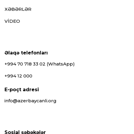
XƏBƏRLƏR
VİDEO
Əlaqə telefonları
+994 70 718 33 02 (WhatsApp)
+994 12 000
E-poçt adresi
info@azerbaycanli.org
Sosial şəbəkələr