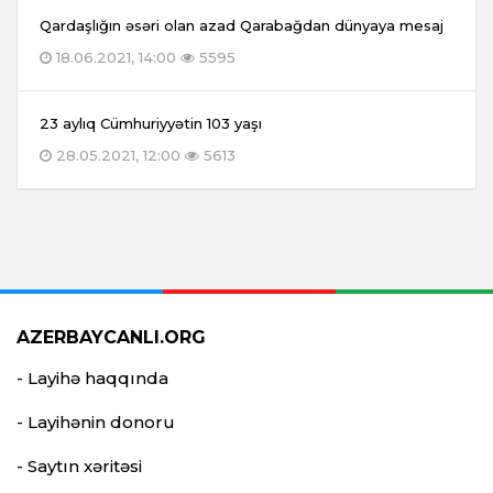
Qardaşlığın əsəri olan azad Qarabağdan dünyaya mesaj
18.06.2021, 14:00
5595
23 aylıq Cümhuriyyətin 103 yaşı
28.05.2021, 12:00
5613
AZERBAYCANLI.ORG
- Layihə haqqında
- Layihənin donoru
- Saytın xəritəsi