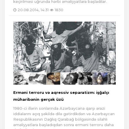
keçirilməsi uğrunda hərbi əməliyyatlara başladılar.
20.08.2014, 14:31
1830
Erməni terroru və aqressiv separatizm: işğalçı
müharibənin gerçək üzü
1980-ci illərin sonlarında Azərbaycana qarşı ərazi
iddialarını açıq şəkildə dilə gətirdikdən və Azərbaycan
Respublikasının Dağlıq Qarabağ bölgəsində silahlı
əməliyyatlara başladıqdan sonra erməni terroru daha