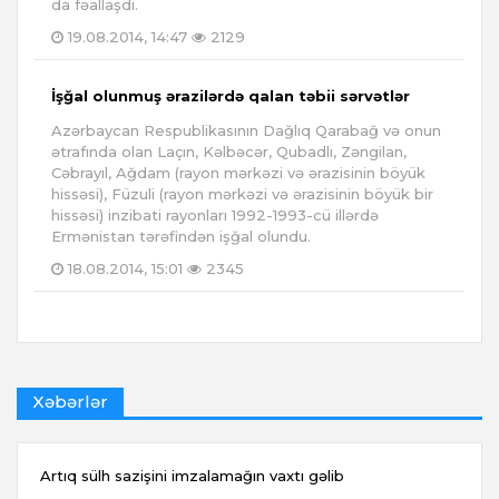
da fəallaşdı.
19.08.2014, 14:47
2129
İşğal olunmuş ərazilərdə qalan təbii sərvətlər
Azərbaycan Respublikasının Dağlıq Qarabağ və onun
ətrafında olan Laçın, Kəlbəcər, Qubadlı, Zəngilan,
Cəbrayıl, Ağdam (rayon mərkəzi və ərazisinin böyük
hissəsi), Füzuli (rayon mərkəzi və ərazisinin böyük bir
hissəsi) inzibati rayonları 1992-1993-cü illərdə
Ermənistan tərəfindən işğal olundu.
18.08.2014, 15:01
2345
Xəbərlər
Artıq sülh sazişini imzalamağın vaxtı gəlib