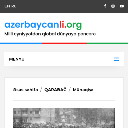
EN
RU
MENYU
Əsas səhifə
QARABAĞ
Münaqişə