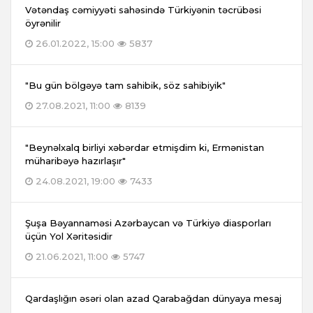
Vətəndaş cəmiyyəti sahəsində Türkiyənin təcrübəsi
öyrənilir
26.01.2022, 15:00
5837
"Bu gün bölgəyə tam sahibik, söz sahibiyik"
27.08.2021, 11:00
8139
"Beynəlxalq birliyi xəbərdar etmişdim ki, Ermənistan
müharibəyə hazırlaşır"
24.08.2021, 19:00
7433
Şuşa Bəyannaməsi Azərbaycan və Türkiyə diasporları
üçün Yol Xəritəsidir
21.06.2021, 11:00
5747
Qardaşlığın əsəri olan azad Qarabağdan dünyaya mesaj