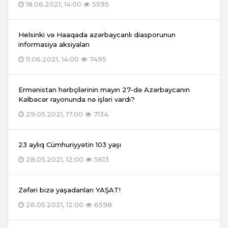
18.06.2021, 14:00
5595
Helsinki və Haaqada azərbaycanlı diasporunun
informasiya aksiyaları
11.06.2021, 14:00
7495
Ermənistan hərbçilərinin mayın 27-də Azərbaycanın
Kəlbəcər rayonunda nə işləri vardı?
29.05.2021, 17:00
7134
23 aylıq Cümhuriyyətin 103 yaşı
28.05.2021, 12:00
5613
Zəfəri bizə yaşadanları YAŞAT!
26.05.2021, 12:00
6598