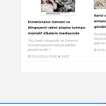
Xarici
erməni 
Ermənistanın Gəncəni və
görübl
Mingəçeviri raket atəşinə tutması
müxtəlif ölkələrin mediasında
Ermənist
hücumla
"Bu, hərbi cinayətdir və Cenevrə
dək 41 m
Konvensiyasının kobud şəkildə
pozulmasıdır..".
12.10
13.10.2020, 13:00
2631