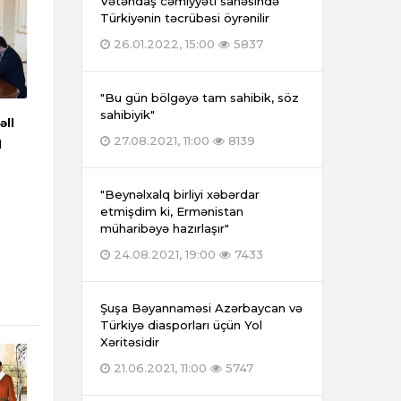
Vətəndaş cəmiyyəti sahəsində
Türkiyənin təcrübəsi öyrənilir
26.01.2022, 15:00
5837
"Bu gün bölgəyə tam sahibik, söz
sahibiyik"
əll
27.08.2021, 11:00
8139
l
"Beynəlxalq birliyi xəbərdar
etmişdim ki, Ermənistan
müharibəyə hazırlaşır"
24.08.2021, 19:00
7433
Şuşa Bəyannaməsi Azərbaycan və
Türkiyə diasporları üçün Yol
Xəritəsidir
21.06.2021, 11:00
5747