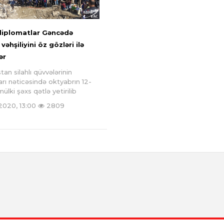
 diplomatlar Gəncədə
vəhşiliyini öz gözləri ilə
ər
an silahlı qüvvələrinin
rı nəticəsində oktyabrın 12-
ülki şəxs qətlə yetirilib
.2020, 13:00
2809