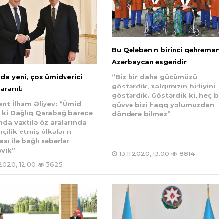
Bu Qələbənin birinci qəhrəman
Azərbaycan əsgəridir
da yeni, çox ümidverici
“Biz bir daha gücümüzü
göstərdik, xalqımızın birliyini
yaranıb
göstərdik. Göstərdik ki, heç b
ent İlham Əliyev:
“Ümid
qüvvə bizi haqq yolumuzdan
 ki Dağlıq Qarabağ barədə
döndərə bilməz”
nda vaxtilə öz aralarında
çilik etmiş ölkələrin
sı ilə bağlı xəbərlər
əyik”
13.11.2020, 13:00
8814
.2020, 12:00
3625