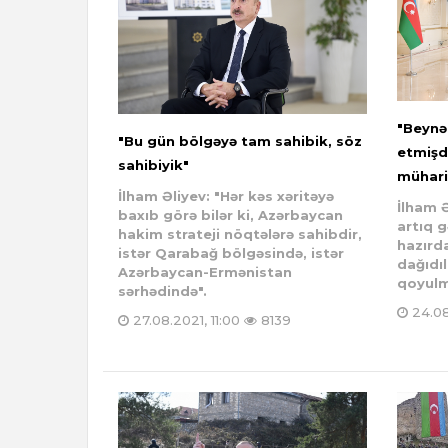
"Beynəl
"Bu gün bölgəyə tam sahibik, söz
etmişd
sahibiyik"
mühari
İlham Əliyev: "Hər kəs xəritəyə
İlham Ə
baxıb görə bilər ki, Azərbaycan
artıq 
hakim strateji nöqtələrə sahibdir,
hazırd
istər Qarabağ bölgəsində, istər
dağıdı
Azərbaycan-Ermənistan
qoyulm
sərhədində".
24.08
27.08.2021, 11:00
8139