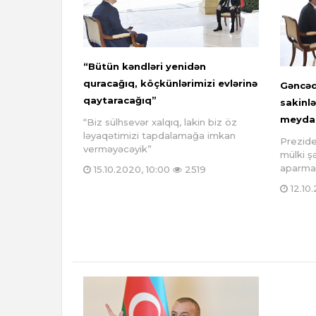
“Bütün kəndləri yenidən
quracağıq, köçkünlərimizi evlərinə
Gəncəd
qaytaracağıq”
sakinlə
meydan
“Biz sülhsevər xalqıq, lakin biz öz
ləyaqətimizi tapdalamağa imkan
Prezide
verməyəcəyik”
mülki ş
aparmam
15.10.2020, 10:00
2519
12.10