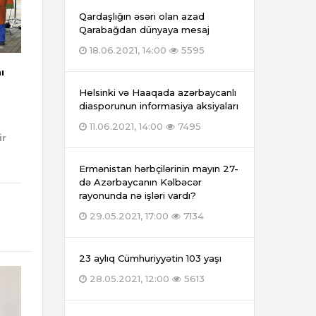
Qardaşlığın əsəri olan azad
Qarabağdan dünyaya mesaj
18.06.2021, 14:00
5595
ı
Helsinki və Haaqada azərbaycanlı
diasporunun informasiya aksiyaları
11.06.2021, 14:00
7495
ir
Ermənistan hərbçilərinin mayın 27-
də Azərbaycanın Kəlbəcər
rayonunda nə işləri vardı?
29.05.2021, 17:00
7134
23 aylıq Cümhuriyyətin 103 yaşı
28.05.2021, 12:00
5613