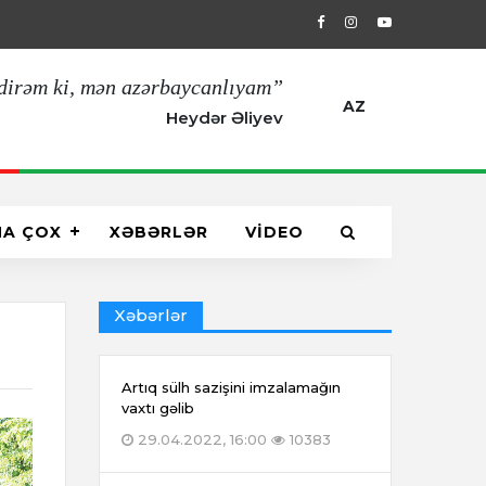
29.04.2022, 16:00
Artıq sülh sazişin
dirəm ki, mən azərbaycanlıyam”
AZ
Heydər Əliyev
HA ÇOX
XƏBƏRLƏR
VİDEO
Xəbərlər
Artıq sülh sazişini imzalamağın
vaxtı gəlib
29.04.2022, 16:00
10383