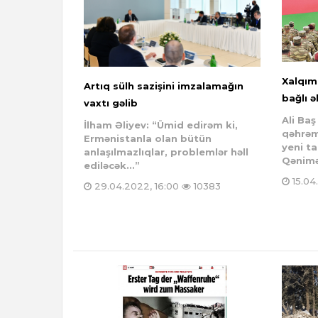
Xalqım
Artıq sülh sazişini imzalamağın
bağlı ə
vaxtı gəlib
Ali Ba
İlham Əliyev: “Ümid edirəm ki,
qəhrəm
Ermənistanla olan bütün
yeni t
anlaşılmazlıqlar, problemlər həll
Qənimə
ediləcək...”
15.04
29.04.2022, 16:00
10383