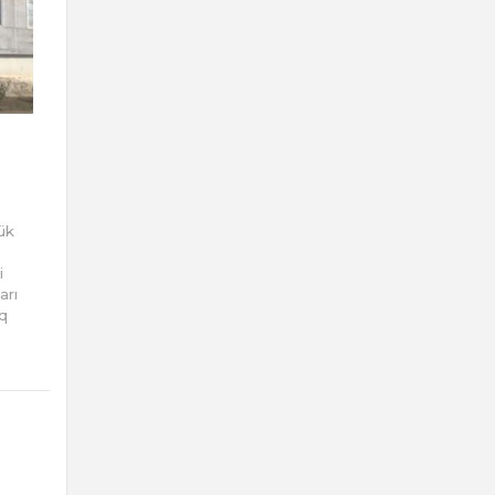
ük
i
arı
q