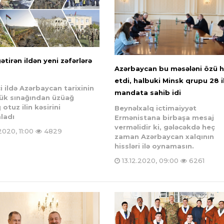
ətirən ildən yeni zəfərlərə
Azərbaycan bu məsələni özü h
etdi, halbuki Minsk qrupu 28 i
i ildə Azərbaycan tarixinin
mandata sahib idi
ük sınağından üzüağ
 otuz ilin kəsirini
Beynəlxalq ictimaiyyət
ladı
Ermənistana birbaşa mesaj
verməlidir ki, gələcəkdə heç
2020, 11:00
4829
zaman Azərbaycan xalqının
hissləri ilə oynamasın.
13.12.2020, 09:00
6261