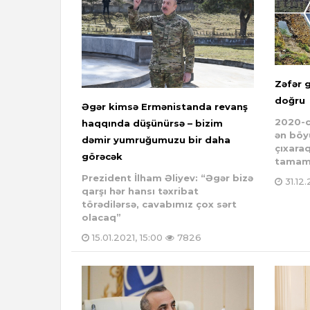
Zəfər g
doğru
Əgər kimsə Ermənistanda revanş
2020-c
haqqında düşünürsə – bizim
ən böy
dəmir yumruğumuzu bir daha
çıxaraq
görəcək
tamam
Prezident İlham Əliyev: “Əgər bizə
31.12.
qarşı hər hansı təxribat
törədilərsə, cavabımız çox sərt
olacaq”
15.01.2021, 15:00
7826