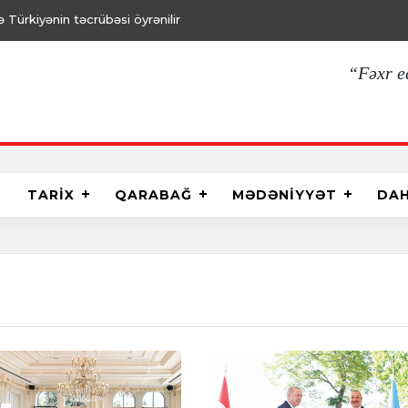
Türkiyənin təcrübəsi öyrənilir
“Fəxr e
TARİX
QARABAĞ
MƏDƏNİYYƏT
DA