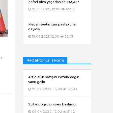
Zəfəri bizə yaşadanları YAŞAT!
26.05.2021, 12:00
6598
Mədəniyyətimizin paytaxtına
qayıdış
19.05.2021, 12:00
5205
”
ız
Redaktorun seçimi
Artıq sülh sazişini imzalamağın
vaxtı gəlib
29.04.2022, 16:00
10383
Sülhə doğru proses başlayıb
08.04.2022, 12:00
5142