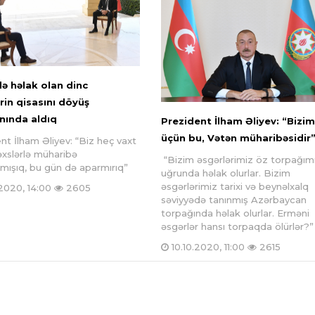
ə həlak olan dinc
rin qisasını döyüş
ında aldıq
Prezident İlham Əliyev: “Bizim
üçün bu, Vətən müharibəsidir
nt İlham Əliyev: “Biz heç vaxt
əxslərlə müharibə
“Bizim əsgərlərimiz öz torpağım
ışıq, bu gün də aparmırıq”
uğrunda həlak olurlar. Bizim
əsgərlərimiz tarixi və beynəlxalq
.2020, 14:00
2605
səviyyədə tanınmış Azərbaycan
torpağında həlak olurlar. Erməni
əsgərlər hansı torpaqda ölürlər?”
10.10.2020, 11:00
2615