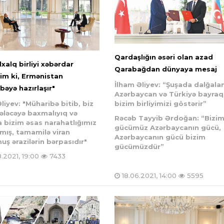
Qardaşlığın əsəri olan azad
xalq birliyi xəbərdar
Qarabağdan dünyaya mesaj
im ki, Ermənistan
İlham Əliyev: “Şuşada dalğala
bəyə hazırlaşır"
Azərbaycan və Türkiyə bayraql
liyev: "Müharibə bitib, biz
bizim birliyimizi göstərir”
gələcəyə baxmalıyıq və
Rəcəb Tayyib Ərdoğan: “Bizi
a bizim əsas narahatlığımız
gücümüz Azərbaycanın gücü,
lmış, tamamilə viran
Azərbaycanın gücü bizim
uş ərazilərin bərpasıdır"
gücümüzdür”
.2021, 19:00
7433
18.06.2021, 14:00
5595