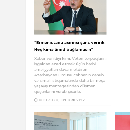
“Ermənistana axırıncı şans veririk.
Heç kimə ümid bağlamasın”
Xəbər verildiyi kimi, Vətən torpaqlarını
işğaldan azad etmək üçün hərbi
əməliyyatları davam etdirən
Azərbaycan Ordusu cəbhənin cənub
və simalı istiqamətində daha bir neçə
yaşayış məntəqəsindən düşmən
qoşunlarını vurub çıxarıb.
10.10.2020, 10:00
7192