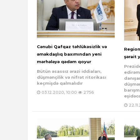
Cənubi Qafqaz təhlükəsizlik və
Region
əməkdaşlıq baxımından yeni
şərait 
mərhələyə qədəm qoyur
Prezid
Bütün əsassız ərazi iddiaları,
edirəm
düşmənçilik və nifrət ritorikası
danışa
keçmişdə qalmalıdır
düşmən
barışma
03.12.2020, 10:00
2756
eşidəc
22.11