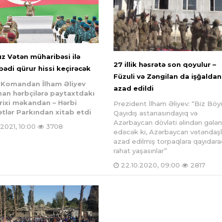
ız Vətən müharibəsi ilə
27 illik həsrətə son qoyulur –
bədi qürur hissi keçirəcək
Füzuli və Zəngilan da işğaldan
ş Komandan İlham Əliyev
azad edildi
an hərbçilərə paytaxtdakı
arixi məkandan – Hərbi
Prezident İlham Əliyev: “Biz Böy
tlər Parkından xitab etdi
Qayıdış astanasındayıq və
Azərbaycan dövləti əlindən gələn
.2021, 10:00
3708
edəcək ki, Azərbaycan vətəndaşl
azad edilmiş torpaqlara qayıdara
rahat yaşasınlar”
22.10.2020, 09:00
2817