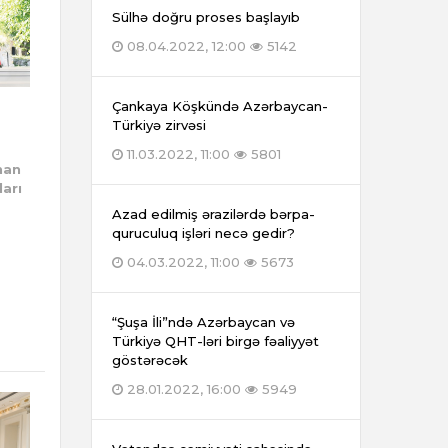
Sülhə doğru proses başlayıb
08.04.2022, 12:00
5142
Çankaya Köşkündə Azərbaycan-
Türkiyə zirvəsi
11.03.2022, 11:00
5801
nan
arı
Azad edilmiş ərazilərdə bərpa-
quruculuq işləri necə gedir?
m
04.03.2022, 11:00
5673
“Şuşa İli”ndə Azərbaycan və
Türkiyə QHT-ləri birgə fəaliyyət
göstərəcək
28.01.2022, 16:00
5949