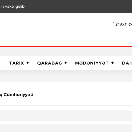
ın vaxtı gəlib
“Fəxr e
TARİX
QARABAĞ
MƏDƏNİYYƏT
DA
q Cümhuriyyəti