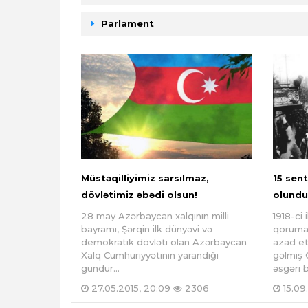
Parlament
Müstəqilliyimiz sarsılmaz,
15 sen
dövlətimiz əbədi olsun!
olundu
28 may Azərbaycan xalqının milli
1918-ci
bayramı, Şərqin ilk dünyəvi və
qorumaq
demokratik dövləti olan Azərbaycan
azad e
Xalq Cümhuriyyətinin yarandığı
gəlmiş 
gündür...
əsgəri b
27.05.2015, 20:09
2306
15.09