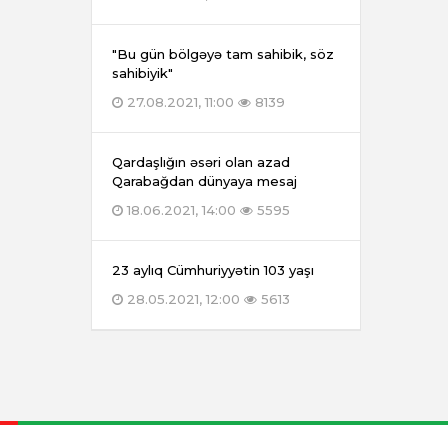
"Bu gün bölgəyə tam sahibik, söz
sahibiyik"
27.08.2021, 11:00
8139
Qardaşlığın əsəri olan azad
Qarabağdan dünyaya mesaj
18.06.2021, 14:00
5595
23 aylıq Cümhuriyyətin 103 yaşı
28.05.2021, 12:00
5613