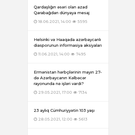
Qardaşlığın əsəri olan azad
Qarabağdan dünyaya mesaj
18.06.2021, 14:00
5595
Helsinki və Haaqada azərbaycanlı
diasporunun informasiya aksiyaları
11.06.2021, 14:00
7495
Ermənistan hərbçilərinin mayın 27-
də Azərbaycanın Kəlbəcər
rayonunda nə işləri vardı?
29.05.2021, 17:00
7134
23 aylıq Cümhuriyyətin 103 yaşı
28.05.2021, 12:00
5613