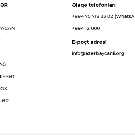
LƏR
Əlaqə telefonları
+994 70 718 33 02 (Whats
AYCAN
+994 12 000
T
E-poçt adresi
info@azerbaycanli.org
AĞ
İYYƏT
ÇOX
LƏR