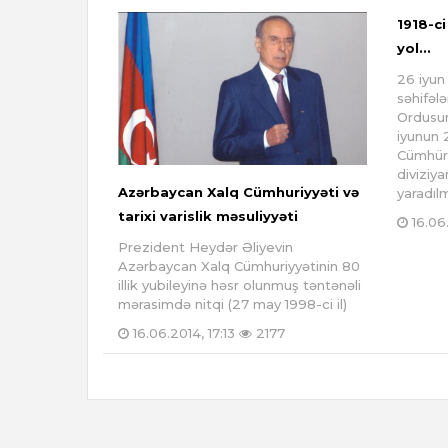
1918-ci
yol...
26 iyun
səhifələ
Ordusun
iyunun
Cümhüri
diviziya
Azərbaycan Xalq Cümhuriyyəti və
yaradıl
tarixi varislik məsuliyyəti
16.06.
Prezident Heydər Əliyevin
Azərbaycan Xalq Cümhuriyyətinin 80
illik yubileyinə həsr olunmuş təntənəli
mərasimdə nitqi (27 may 1998-ci il)
16.06.2014, 17:13
2177