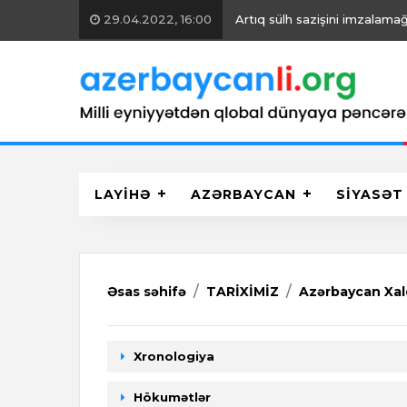
29.04.2022, 16:00
Artıq sülh sazişini imzalamağ
LAYİHƏ
AZƏRBAYCAN
SİYASƏT
Əsas səhifə
TARİXİMİZ
Azərbaycan Xal
Xronologiya
Hökumətlər