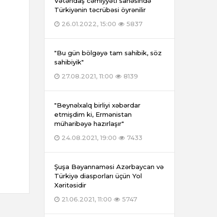
Vətəndaş cəmiyyəti sahəsində
Türkiyənin təcrübəsi öyrənilir
26.01.2022, 15:00
5837
"Bu gün bölgəyə tam sahibik, söz
sahibiyik"
27.08.2021, 11:00
8139
"Beynəlxalq birliyi xəbərdar
etmişdim ki, Ermənistan
müharibəyə hazırlaşır"
24.08.2021, 19:00
7433
Şuşa Bəyannaməsi Azərbaycan və
Türkiyə diasporları üçün Yol
Xəritəsidir
21.06.2021, 11:00
5747