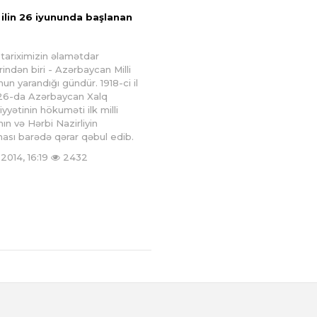
 ilin 26 iyununda başlanan
 tariximizin əlamətdar
rindən biri - Azərbaycan Milli
un yarandığı gündür. 1918-ci il
 26-da Azərbaycan Xalq
yyətinin hökuməti ilk milli
nın və Hərbi Nazirliyin
ması barədə qərar qəbul edib.
2014, 16:19
2432