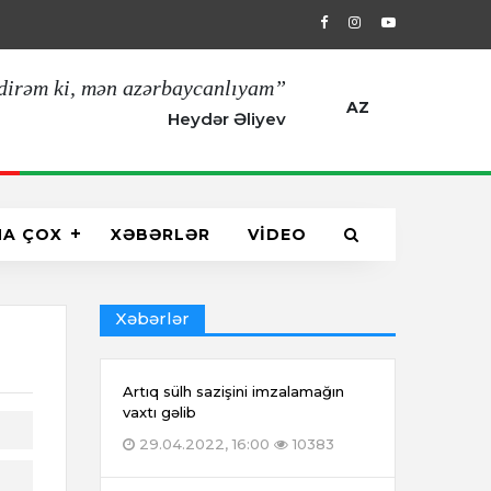
11.03.2022, 11:00
Çankaya Köşkündə A
dirəm ki, mən azərbaycanlıyam”
AZ
Heydər Əliyev
HA ÇOX
XƏBƏRLƏR
VİDEO
Xəbərlər
Artıq sülh sazişini imzalamağın
vaxtı gəlib
29.04.2022, 16:00
10383