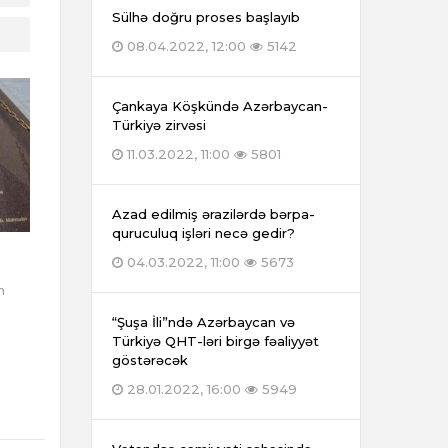
Sülhə doğru proses başlayıb
08.04.2022, 12:00
5142
Çankaya Köşkündə Azərbaycan-
Türkiyə zirvəsi
11.03.2022, 11:00
5801
Azad edilmiş ərazilərdə bərpa-
quruculuq işləri necə gedir?
04.03.2022, 11:00
5673
n
“Şuşa İli”ndə Azərbaycan və
Türkiyə QHT-ləri birgə fəaliyyət
göstərəcək
28.01.2022, 16:00
5949