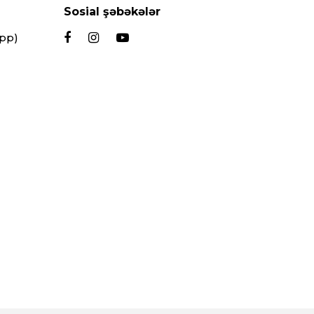
Sosial şəbəkələr
App)