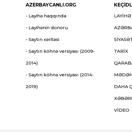
AZERBAYCANLI.ORG
KEÇİD
- Layihə haqqında
LAYİHƏ
- Layihənin donoru
AZƏRB
- Saytın xəritəsi
SİYASƏ
- Saytın köhnə versiyası (2009-
TARİX
2014)
QARAB
- Saytın köhnə versiyası (2014-
MƏDƏN
2019)
DAHA 
XƏBƏR
VİDEO