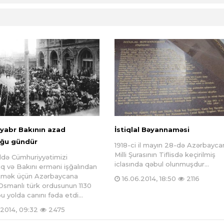
tyabr Bakının azad
İstiqlal Bəyannaməsi
ğu gündür
1918-ci il mayın 28-də Azərbayca
Milli Şurasının Tiflisdə keçirilmiş
 ildə Cümhuriyyətimizi
iclasında qəbul olunmuşdur...
 və Bakını erməni işğalından
tmək üçün Azərbaycana
16.06.2014, 18:50
2116
Osmanlı türk ordusunun 1130
u yolda canını fəda etdi...
.2014, 09:32
2475