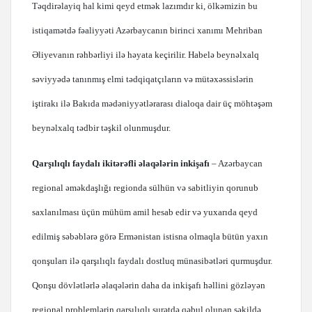
Təqdirəlayiq hal kimi qeyd etmək lazımdır ki, ölkəmizin bu
istiqamətdə fəaliyyəti Azərbaycanın birinci xanımı Mehriban
Əliyevanın rəhbərliyi ilə həyata keçirilir. Habelə beynəlxalq
səviyyədə tanınmış elmi tədqiqatçıların və mütəxəssislərin
iştirakı ilə Bakıda mədəniyyətlərarası dialoqa dair üç möhtəşəm
beynəlxalq tədbir təşkil olunmuşdur.
Qarşılıqlı faydalı ikitərəfli əlaqələrin inkişafı
– Azərbaycan
regional əməkdaşlığı regionda sülhün və sabitliyin qorunub
saxlanılması üçün mühüm amil hesab edir və yuxarıda qeyd
edilmiş səbəblərə görə Ermənistan istisna olmaqla bütün yaxın
qonşuları ilə qarşılıqlı faydalı dostluq münasibətləri qurmuşdur.
Qonşu dövlətlərlə əlaqələrin daha da inkişafı həllini gözləyən
regional problemlərin qarşılıqlı surətdə qəbul olunan şəkildə