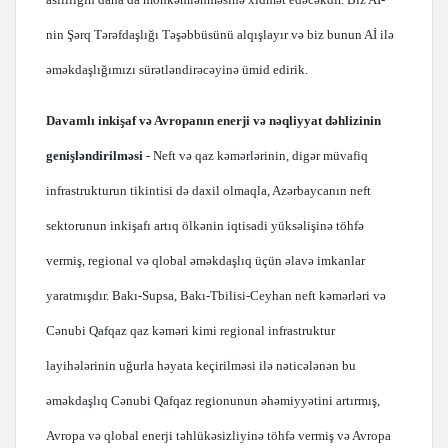
nin Şərq Tərəfdaşlığı Təşəbbüsünü alqışlayır və biz bunun Aİ ilə
əməkdaşlığımızı sürətləndirəcəyinə ümid edirik.
Davamlı inkişaf və Avropanın enerji və nəqliyyat dəhlizinin
genişləndirilməsi
- Neft və qaz kəmərlərinin, digər müvafiq
infrastrukturun tikintisi də daxil olmaqla, Azərbaycanın neft
sektorunun inkişafı artıq ölkənin iqtisadi yüksəlişinə töhfə
vermiş, regional və qlobal əməkdaşlıq üçün əlavə imkanlar
yaratmışdır. Bakı-Supsa, Bakı-Tbilisi-Ceyhan neft kəmərləri və
Cənubi Qafqaz qaz kəməri kimi regional infrastruktur
layihələrinin uğurla həyata keçirilməsi ilə nəticələnən bu
əməkdaşlıq Cənubi Qafqaz regionunun əhəmiyyətini artırmış,
Avropa və qlobal enerji təhlükəsizliyinə töhfə vermiş və Avropa