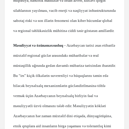
miqrasiya, narkotik maddələr və insan alveri, kütləvi qırğın
silahlarının yayılması, vacib enerji və nəqliyyat infrastrukturunda
sabotaj riski və son illərin fenomeni olan kiber hücumlar qlobal
və regional təhlükəsizlik mühitinə ciddi təsir göstərən amillərdir.
Məsuliyyət və özünəməxsusluq
– Azərbaycan tarixi əsas etibarilə
müxtəlif regional güclər arasındakı müharibələr və real
müstəqillik uğrunda gedən davamlı mübarizə tarixindən ibarətdir.
Bu “irs” kiçik ölkələrin suverenliyi və hüquqlarını təmin edə
biləcək beynəlxalq mexanizmlərin gücləndirilməsinə töhfə
vermək üçün Azərbaycanın beynəlxalq birliyin fəal və
məsuliyyətli üzvü olmasını tələb edir. Məsuliyyətin kökləri
Azərbaycanın hər zaman müxtəlif dini etiqada, dünyagörüşünə,
etnik qruplara aid insanların birgə yaşaması və tolerantlıq kimi