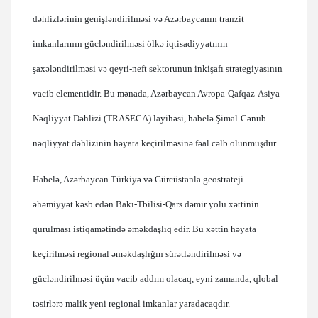
dəhlizlərinin genişləndirilməsi və Azərbaycanın tranzit
imkanlarının gücləndirilməsi ölkə iqtisadiyyatının
şaxələndirilməsi və qeyri-neft sektorunun inkişafı strategiyasının
vacib elementidir. Bu mənada, Azərbaycan Avropa-Qafqaz-Asiya
Nəqliyyat Dəhlizi (TRASECA) layihəsi, habelə Şimal-Cənub
nəqliyyat dəhlizinin həyata keçirilməsinə fəal cəlb olunmuşdur.
Habelə, Azərbaycan Türkiyə və Gürcüstanla geostrateji
əhəmiyyət kəsb edən Bakı-Tbilisi-Qars dəmir yolu xəttinin
qurulması istiqamətində əməkdaşlıq edir. Bu xəttin həyata
keçirilməsi regional əməkdaşlığın sürətləndirilməsi və
gücləndirilməsi üçün vacib addım olacaq, eyni zamanda, qlobal
təsirlərə malik yeni regional imkanlar yaradacaqdır.