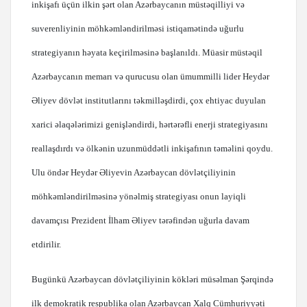
inkişafı üçün ilkin şərt olan Azərbaycanın müstəqilliyi və
suverenliyinin möhkəmləndirilməsi istiqamətində uğurlu
strategiyanın həyata keçirilməsinə başlanıldı. Müasir müstəqil
Azərbaycanın memarı və qurucusu olan ümummilli lider Heydər
Əliyev dövlət institutlarını təkmilləşdirdi, çox ehtiyac duyulan
xarici əlaqələrimizi genişləndirdi, hərtərəfli enerji strategiyasını
reallaşdırdı və ölkənin uzunmüddətli inkişafının təməlini qoydu.
Ulu öndər Heydər Əliyevin Azərbaycan dövlətçiliyinin
möhkəmləndirilməsinə yönəlmiş strategiyası onun layiqli
davamçısı Prezident İlham Əliyev tərəfindən uğurla davam
etdirilir.
Bugünkü Azərbaycan dövlətçiliyinin kökləri müsəlman Şərqində
ilk demokratik respublika olan Azərbaycan Xalq Cümhuriyyəti