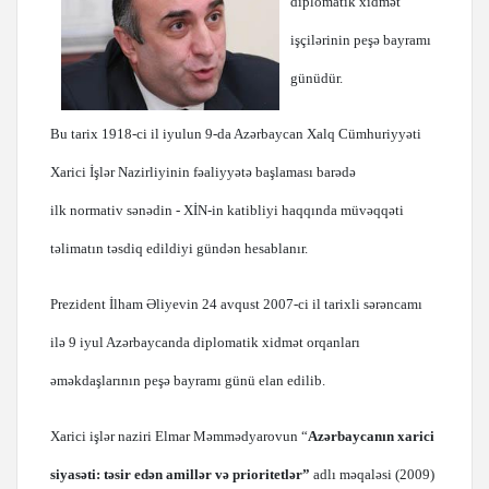
diplomatik xidmət
işçilərinin peşə bayramı
günüdür.
Bu tarix 1918-ci il iyulun 9-da Azərbaycan Xalq Cümhuriyyəti
Xarici İşlər Nazirliyinin fəaliyyətə başlaması barədə
ilk normativ sənədin - XİN-in katibliyi haqqında müvəqqəti
təlimatın təsdiq edildiyi gündən hesablanır.
Prezident İlham Əliyevin 24 avqust 2007-ci il tarixli sərəncamı
ilə 9 iyul Azərbaycanda diplomatik xidmət orqanları
əməkdaşlarının peşə bayramı günü elan edilib.
Xarici işlər naziri Elmar Məmmədyarovun “
Azərbaycanın xarici
siyasəti: təsir edən amillər və prioritetlər”
adlı məqaləsi (2009)