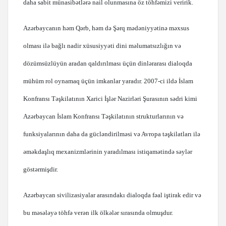
daha sabit münasibətlərə nail olunmasına öz töhfəmizi veririk.
Azərbaycanın həm Qərb, həm də Şərq mədəniyyətinə məxsus
olması ilə bağlı nadir xüsusiyyəti dini məlumatsızlığın və
dözümsüzlüyün aradan qaldırılması üçün dinlərarası dialoqda
mühüm rol oynamaq üçün imkanlar yaradır. 2007-ci ildə İslam
Konfransı Təşkilatının Xarici İşlər Nazirləri Şurasının sədri kimi
Azərbaycan İslam Konfransı Təşkilatının strukturlarının və
funksiyalarının daha da gücləndirilməsi və Avropa təşkilatları ilə
əməkdaşlıq mexanizmlərinin yaradılması istiqamətində səylər
göstərmişdir.
Azərbaycan sivilizasiyalar arasındakı dialoqda fəal iştirak edir və
bu məsələyə töhfə verən ilk ölkələr sırasında olmuşdur.