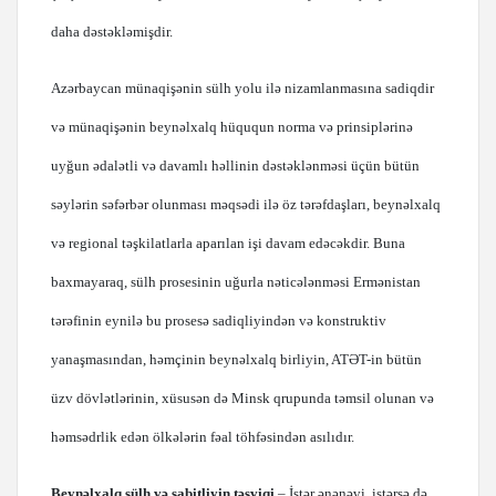
daha dəstəkləmişdir.
Azərbaycan münaqişənin sülh yolu ilə nizamlanmasına sadiqdir
və münaqişənin beynəlxalq hüququn norma və prinsiplərinə
uyğun ədalətli və davamlı həllinin dəstəklənməsi üçün bütün
səylərin səfərbər olunması məqsədi ilə öz tərəfdaşları, beynəlxalq
və regional təşkilatlarla aparılan işi davam edəcəkdir. Buna
baxmayaraq, sülh prosesinin uğurla nəticələnməsi Ermənistan
tərəfinin eynilə bu prosesə sadiqliyindən və konstruktiv
yanaşmasından, həmçinin beynəlxalq birliyin, ATƏT-in bütün
üzv dövlətlərinin, xüsusən də Minsk qrupunda təmsil olunan və
həmsədrlik edən ölkələrin fəal töhfəsindən asılıdır.
Beynəlxalq sülh və sabitliyin təşviqi
– İstər ənənəvi, istərsə də