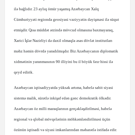
ilə bağlıdır. 23 aylıq ömür yaşamış Azərbaycan Xalq
Cümhuriyyəti regionda geosiyasi vəziyyətin dəyişməsi ilə süqut
etmişdir. Qısa müddət ərzində mövcud olmasına baxmayaraq,
Xarici İşlər Nazirliyi də daxil olmaqla əsas dövlət institutları
məhz həmin dövrdə yaradılmışdır. Biz Azərbaycanın diplomatik
xidmətinin yaranmasının 90 illiyini bu il böyük fəxr hissi ilə
qeyd edirik.
Azərbaycan iqtisadiyyatda yüksək artıma, habelə sabit siyasi
sistemə malik, sürətlə inkişaf edən gənc demokratik ölkədir.
Azərbaycan öz milli maraqlarının gerçəkləşdirilməsi, habelə
regional və qlobal mövqelərinin möhkəmləndirilməsi üçün
özünün iqtisadi və siyasi imkanlarından məharətlə istifadə edir.