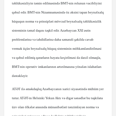
təhlükəsizliyin təmin edilməsində BMT-nin rolunun vacibliyini
qəbul edir. BMT-nin Nizamnaməsində öz əksini tapan beynəlxalq
hüququn norma və prinsipləri mövcud beynəlxalq təhlükəsizlik
sisteminin təməl daşını təşkil edir. Azərbaycan XXI əsrin
problemlərinə və təhdidlərinə daha səmərəli şəkildə cavab
vermək üçün beynəlxalq hüquq sisteminin möhkəmləndirilməsi
və qəbul edilmiş qərarların həyata keçirilməsi də daxil olmaqla,
BMT-nin operativ imkanlarının artırılmasına yönələn islahatları
dəstəkləyir.
ATƏT ilə əməkdaşlıq Azərbaycanın xarici siyasətində mühüm yer
tutur. ATƏT-in Helsinki Yekun Aktı və digər sənədlər bu təşkilata
üzv olan ölkələr arasında münasibətləri tənzimləyən norma və