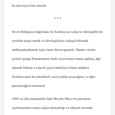
bu mövzuya həsr olunub.
* * *
Sovet İttifaqının dağılması ilə Azərbaycan xalqı öz müstəqilliyini
yenidən bərpa etmək və dövlətçiliyini inkişaf etdirərək
möhkəmləndirmək üçün tarixi fürsət qazandı. Həmin vaxtlar
çoxları qonşu Ermənistanın hərbi təcavüzünə məruz qalmış, ağır
iqtisadi böhran və daxili qeyri-sabitliyin hökm sürdüyü
Azərbaycanın bu mürəkkəb vəziyyətdən çıxacağına və uğur
qazanacağına inanmırdı.
1993-cü ildə ümummilli lider Heydər Əliyevin prezident
seçilməsindən sonra xalqın firavanlığı və ölkənin davamlı