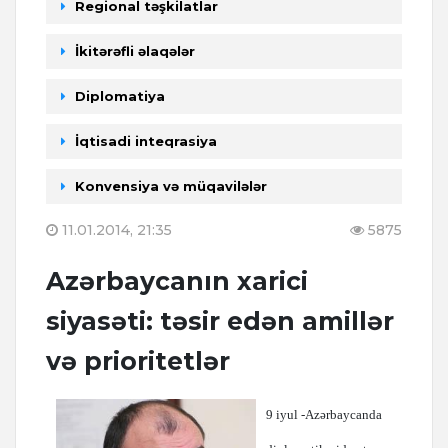
Regional təşkilatlar
İkitərəfli əlaqələr
Diplomatiya
İqtisadi inteqrasiya
Konvensiya və müqavilələr
11.01.2014, 21:35
5875
Azərbaycanın xarici
siyasəti: təsir edən amillər
və prioritetlər
9 iyul -Azərbaycanda