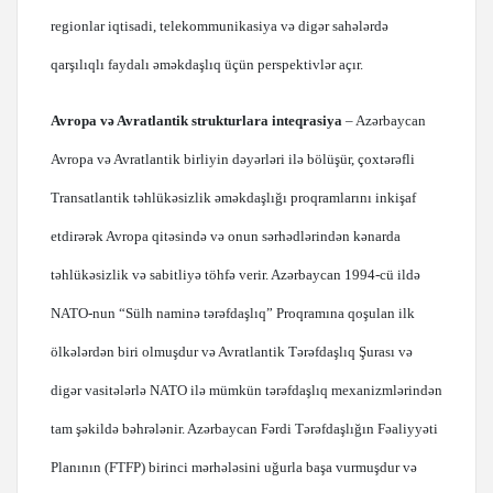
regionlar iqtisadi, telekommunikasiya və digər sahələrdə
qarşılıqlı faydalı əməkdaşlıq üçün perspektivlər açır.
Avropa və Avratlantik strukturlara inteqrasiya
– Azərbaycan
Avropa və Avratlantik birliyin dəyərləri ilə bölüşür, çoxtərəfli
Transatlantik təhlükəsizlik əməkdaşlığı proqramlarını inkişaf
etdirərək Avropa qitəsində və onun sərhədlərindən kənarda
təhlükəsizlik və sabitliyə töhfə verir. Azərbaycan 1994-cü ildə
NATO-nun “Sülh naminə tərəfdaşlıq” Proqramına qoşulan ilk
ölkələrdən biri olmuşdur və Avratlantik Tərəfdaşlıq Şurası və
digər vasitələrlə NATO ilə mümkün tərəfdaşlıq mexanizmlərindən
tam şəkildə bəhrələnir. Azərbaycan Fərdi Tərəfdaşlığın Fəaliyyəti
Planının (FTFP) birinci mərhələsini uğurla başa vurmuşdur və