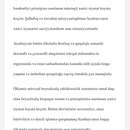
bərabərliyi prinsipinə əsaslanan müstəqil xarici siyasət həyata
keçirir. Şəffaflıq və öncədən müəyyənləşdirmə Azərbaycanın
xarici siyasətini səciyyələndirən əsas xüsusiyyətlərdir.
Azərbaycan bütün ölkələrlə dostluq və qarşılıqlı səmərəli
ikitərəfli və çoxtərəfli əlaqələrini inkişaf etdirməklə öz
regionunda və onun sərhədlərindən kənarda sülh içində birgə
yaşama və mehriban qonşuluğu təşviq etməkdə çox maraqlıdır.
Ölkəmiz mövcud beynəlxalq təhlükəsizlik sisteminin təməl daşı
olan beynəlxalq hüququn norma və prinsiplərinə əsaslanan xarici
siyasət həyata keçirir. Bütün dövlətlərin suverenliyi, ərazi
bütövlüyü və daxili işlərinə qarışmamaq Azərbaycanın başqa
ölkələrlə qarşılıqlı əlaqələrində əsas prinsiplərdir.