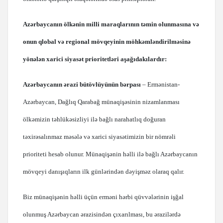
Azərbaycanın ölkənin milli maraqlarının təmin olunmasına və
onun qlobal və regional mövqeyinin möhkəmləndirilməsinə
yönələn xarici siyasət prioritetləri aşağıdakılardır:
Azərbaycanın ərazi bütövlüyünün bərpası
– Ermənistan-
Azərbaycan, Dağlıq Qarabağ münaqişəsinin nizamlanması
ölkəmizin təhlükəsizliyi ilə bağlı narahatlıq doğuran
təxirəsalınmaz məsələ və xarici siyasətimizin bir nömrəli
prioriteti hesab olunur. Münaqişənin həlli ilə bağlı Azərbaycanın
mövqeyi danışıqların ilk günlərindən dəyişməz olaraq qalır.
Biz münaqişənin həlli üçün erməni hərbi qüvvələrinin işğal
olunmuş Azərbaycan ərazisindən çıxarılması, bu ərazilərdə