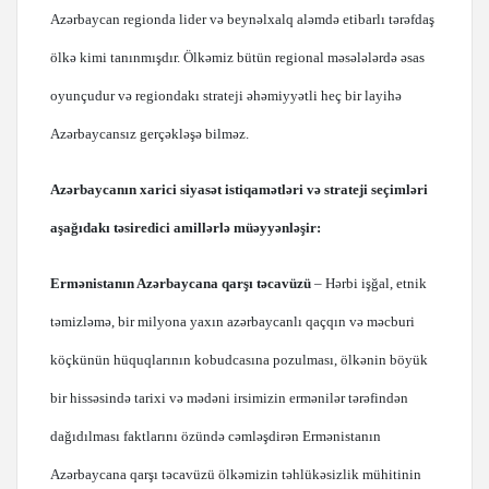
Azərbaycan regionda lider və beynəlxalq aləmdə etibarlı tərəfdaş
ölkə kimi tanınmışdır. Ölkəmiz bütün regional məsələlərdə əsas
oyunçudur və regiondakı strateji əhəmiyyətli heç bir layihə
Azərbaycansız gerçəkləşə bilməz.
Azərbaycanın xarici siyasət istiqamətləri və strateji seçimləri
aşağıdakı təsiredici amillərlə müəyyənləşir:
Ermənistanın Azərbaycana qarşı təcavüzü
– Hərbi işğal, etnik
təmizləmə, bir milyona yaxın azərbaycanlı qaçqın və məcburi
köçkünün hüquqlarının kobudcasına pozulması, ölkənin böyük
bir hissəsində tarixi və mədəni irsimizin ermənilər tərəfindən
dağıdılması faktlarını özündə cəmləşdirən Ermənistanın
Azərbaycana qarşı təcavüzü ölkəmizin təhlükəsizlik mühitinin