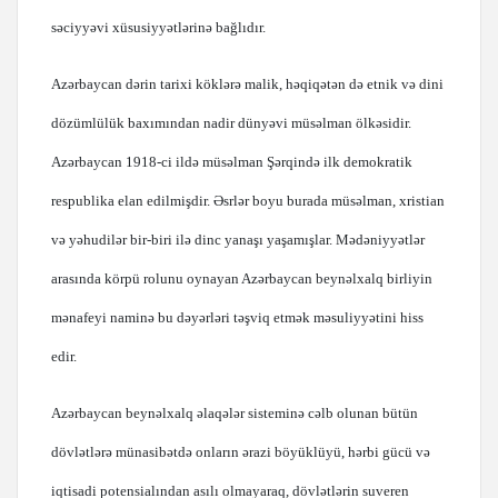
səciyyəvi xüsusiyyətlərinə bağlıdır.
Azərbaycan dərin tarixi köklərə malik, həqiqətən də etnik və dini
dözümlülük baxımından nadir dünyəvi müsəlman ölkəsidir.
Azərbaycan 1918-ci ildə müsəlman Şərqində ilk demokratik
respublika elan edilmişdir. Əsrlər boyu burada müsəlman, xristian
və yəhudilər bir-biri ilə dinc yanaşı yaşamışlar. Mədəniyyətlər
arasında körpü rolunu oynayan Azərbaycan beynəlxalq birliyin
mənafeyi naminə bu dəyərləri təşviq etmək məsuliyyətini hiss
edir.
Azərbaycan beynəlxalq əlaqələr sisteminə cəlb olunan bütün
dövlətlərə münasibətdə onların ərazi böyüklüyü, hərbi gücü və
iqtisadi potensialından asılı olmayaraq, dövlətlərin suveren