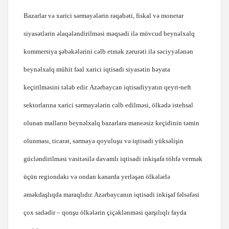
Bazarlar və xarici sərmayələrin rəqabəti, fiskal və monetar
siyasətlərin əlaqələndirilməsi məqsədi ilə mövcud beynəlxalq
kommersiya şəbəkələrini cəlb etmək zərurəti ilə səciyyələnən
beynəlxalq mühit fəal xarici iqtisadi siyasətin həyata
keçirilməsini tələb edir. Azərbaycan iqtisadiyyatın qeyri-neft
sektorlarına xarici sərmayələrin cəlb edilməsi, ölkədə istehsal
olunan malların beynəlxalq bazarlara maneəsiz keçidinin təmin
olunması, ticarət, sərmayə qoyuluşu və iqtisadi yüksəlişin
gücləndirilməsi vasitəsilə davamlı iqtisadi inkişafa töhfə vermək
üçün regiondakı və ondan kənarda yerləşən ölkələrlə
əməkdaşlıqda maraqlıdır. Azərbaycanın iqtisadi inkişaf fəlsəfəsi
çox sadədir – qonşu ölkələrin çiçəklənməsi qarşılıqlı fayda