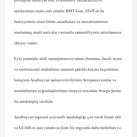
prinsipləri müəyyən edir və kollektiv təhlükəsizliyin
saxlanılması üçün əsas yaradır. BMT kimi, ATƏT-in də
fəaliyyətinin onun bütün sənədlərinə və mexanizmlərinə
əsaslanmış əməli nəticələr vasitəsilə səmərəliliyinin artırılmasına
ehtiyac vardır.
Eyni zamanda, milli maraqlarımızın təmin olunması, daxili siyasi
və institusional islahatların səmərəli şəkildə həyata keçirilməsi,
həmçinin Azərbaycan qanunvericiliyinin Avropanın norma və
standartlarına uyğunlaşdırılması nöqteyi-nəzərdən Avropa Şurası
ilə əməkdaşlıq vacibdir.
Azərbaycan regional çoxtərəfli əməkdaşlığı çox vacib hesab edir
və GUAM-ın əsas yaradıcısı kimi biz regionda daha mehriban və