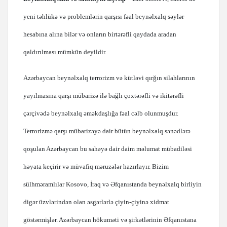
yeni təhlükə və problemlərin qarşısı fəal beynəlxalq səylər
hesabına alına bilər və onların birtərəfli qaydada aradan
qaldırılması mümkün deyildir.
Azərbaycan beynəlxalq terrorizm və kütləvi qırğın silahlarının
yayılmasına qarşı mübarizə ilə bağlı çoxtərəfli və ikitərəfli
çərçivədə beynəlxalq əməkdaşlığa fəal cəlb olunmuşdur.
Terrorizmə qarşı mübarizəyə dair bütün beynəlxalq sənədlərə
qoşulan Azərbaycan bu sahəyə dair daim məlumat mübadiləsi
həyata keçirir və müvafiq məruzələr hazırlayır. Bizim
sülhməramlılar Kosovo, İraq və Əfqanıstanda beynəlxalq birliyin
digər üzvlərindən olan əsgərlərlə çiyin-çiyinə xidmət
göstərmişlər. Azərbaycan hökuməti və şirkətlərinin Əfqanıstana