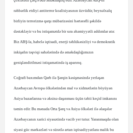
çoxtərəfli çərçivədə əməkdaşlıq edir. Azərbaycan ABŞ-ın
rəhbərlik etdiyi antiterror koalisiyasının üzvüdür, beynəlxalq
birliyin terrorizmə qarşı mübarizəsini hərtərəfli şəkildə
dəstəkləyir və bu istiqamətdə bir sıra əhəmiyyətli addımlar atır.
Biz ABŞ-la, habelə iqtisadi, enerji təhlükəsizliyi və demokratik
inkişafın təşviqi sahələrində də əməkdaşlığımızın
genişləndirilməsi istiqamətində iş aparırıq.
Coğrafi baxımdan Qərb ilə Şərqin kəsişməsində yerləşən
Azərbaycan Avropa ölkələrindən mal və xidmətlərin böyüyən
Asiya bazarlarına və əksinə daşınması üçün təbii keçid imkanını
təmin edir. Bu mənada Orta Şərq və Asiya ölkələri ilə əlaqələr
Azərbaycanın xarici siyasətində vacib yer tutur. Yaranmaqda olan
siyasi güc mərkəzləri və sürətlə artan iqtisadiyyatlara malik bu