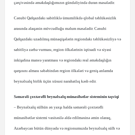
çərçivəsində əməkdaşlığımızın gündəliyində duran məsələdir.
Cənubi Qafqazdakı sabitliklə ümumilikdə qlobal təhlükəsizlik
arasında əlaqənin mövcudluğu məlum məsələdir. Cənubi
Qafqazdakı uzadılmış münaqişələrin regiondakı təhlükəsizliyə və
sabitliyə zərbə vurması, region ölkələrinin iqtisadi və siyasi
inkişafına maneə yaratması və regiondakı real əməkdaşlığın
qarşısını alması səbəbindən region ölkələri və geniş anlamda
beynəlxalq birlik üçün xüsusi narahatlıq kəsb edir.
Səmərəli çoxtərəfli beynəlxalq münasibətlər sisteminin təşviqi
– Beynəlxalq sülhün ən yaxşı halda səmərəli çoxtərəfli
münasibətlər sistemi vasitəsilə əldə edilməsinə əmin olaraq,
Azərbaycan bütün dünyada və regionumuzda beynəlxalq sülh və