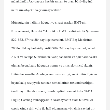
mümkündür. Azərbaycan heç bir zaman öz ərazi bütövlüyünü
müzakirə obyektinə çevirməyəcəkdir.
Münaqişənin həllinin hüquqi və siyasi əsasları BMT-nin
Nizamnaməsi, Helsinki Yekun Aktı, BMT Təhlükəsizlik Şurasının
822, 853, 874 və 884 saylı qətnamələri, BMT Baş Məclisinin
2008-ci ildə qəbul etdiyi A/RES/62/243 saylı qətnaməsi, habelə
ATƏT və Avropa Şurasının müvafiq sənədləri və qərarlarında əks
olunan beynəlxalq hüququn norma və prinsiplərinə söykənir.
Bütün bu sənədlər Azərbaycanın suverenliyi, ərazi bütövlüyü və
beynəlxalq səviyyədə tanınan sərhədlərinin toxunulmazlığını
təsdiqləyir. Bundan əlavə, Strasburq/Kehl sammitində NATO
Dağlıq Qarabağ münaqişəsinin Azərbaycanın ərazi bütövlüyü
çərçivəsində sülh yolu ilə həll olunmasına yönəlmiş səyləri bir