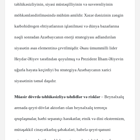
təhlükəsizliyinin, siyasi müstəqilliyinin və suverenliyinin
möhkəmləndirilməsində mühüm amildir. Xəzər dənizinin zəngin
karbohidrogen ehtiyatlarının işlənilməsi və dünya bazarlarına
nəqli sonradan Azərbaycanın enerji strategiyası adlandırılan
siyasətin əsas elementinə çevrilmişdir. Əsası ümummilli lider
Heydər Əliyev tərəfindən qoyulmuş və Prezident İlham Əliyevin
uğurla həyata keçirdiyi bu strategiya Azərbaycanın xarici
siyasətinin təməl daşıdır.
Müasir dövrdə təhlükəsizliyə təhdidlər və risklər
– Beynəlxalq
arenada qeyri-dövlət aktorları olan beynəlxalq terrorçu
qruplaşmalar, hərbi separatçı hərəkatlar, etnik və dini ekstremizm,
mütəşəkkil cinayətkarlıq şəbəkələri, habelə qeyri-qanuni