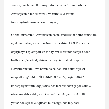
əsas təyinedici amili olaraq qalır və bu da öz növbəsində
Azərbaycanın təhlükəsizlik və xarici siyasətinin
formalaşdırılmasında əsas rol oynayır.
Qlobal proseslər
- Azərbaycan öz müstəqilliyini bərpa etməsi ilə
eyni vaxtda beynəlxalq münasibətlər sistemi köklü surətdə
dəyişməyə başlamışdır və son iyirmi il ərzində cərəyan edən
hadisələr göstərir ki, sistem mahiyyətcə hələ də rəqabətlidir.
Dövlətlər müxtəlif və bəzən də mübahisəli xarici siyasət
məqsədləri güdürlər. “İkiqütblülük” və “çoxqütblülük”
konsepsiyalarının toqquşmasında təzahür edən çağdaş dünya
nizamına dair ziddiyyətli təsəvvürlər dünyanın müxtəlif
yerlərində siyasi və iqtisadi nüfuz uğrunda rəqabəti