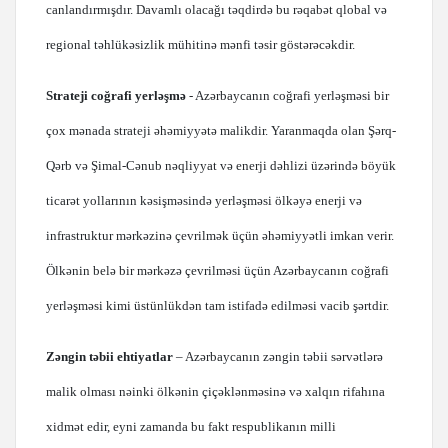
canlandırmışdır. Davamlı olacağı təqdirdə bu rəqabət qlobal və
regional təhlükəsizlik mühitinə mənfi təsir göstərəcəkdir.
Strateji coğrafi yerləşmə
- Azərbaycanın coğrafi yerləşməsi bir
çox mənada strateji əhəmiyyətə malikdir. Yaranmaqda olan Şərq-
Qərb və Şimal-Cənub nəqliyyat və enerji dəhlizi üzərində böyük
ticarət yollarının kəsişməsində yerləşməsi ölkəyə enerji və
infrastruktur mərkəzinə çevrilmək üçün əhəmiyyətli imkan verir.
Ölkənin belə bir mərkəzə çevrilməsi üçün Azərbaycanın coğrafi
yerləşməsi kimi üstünlükdən tam istifadə edilməsi vacib şərtdir.
Zəngin təbii ehtiyatlar
– Azərbaycanın zəngin təbii sərvətlərə
malik olması nəinki ölkənin çiçəklənməsinə və xalqın rifahına
xidmət edir, eyni zamanda bu fakt respublikanın milli