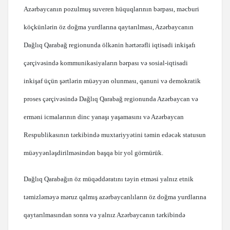
Azərbaycanın pozulmuş suveren hüquqlarının bərpası, məcburi
köçkünlərin öz doğma yurdlarına qaytarılması, Azərbaycanın
Dağlıq Qarabağ regionunda ölkənin hərtərəfli iqtisadi inkişafı
çərçivəsində kommunikasiyaların bərpası və sosial-iqtisadi
inkişaf üçün şərtlərin müəyyən olunması, qanuni və demokratik
proses çərçivəsində Dağlıq Qarabağ regionunda Azərbaycan və
erməni icmalarının dinc yanaşı yaşamasını və Azərbaycan
Respublikasının tərkibində muxtariyyətini təmin edəcək statusun
müəyyənləşdirilməsindən başqa bir yol görmürük.
Dağlıq Qarabağın öz müqəddəratını təyin etməsi yalnız etnik
təmizləməyə məruz qalmış azərbaycanlıların öz doğma yurdlarına
qaytarılmasından sonra və yalnız Azərbaycanın tərkibində