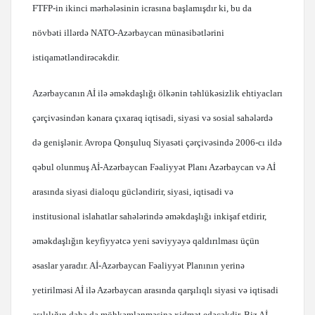
FTFP-in ikinci mərhələsinin icrasına başlamışdır ki, bu da
növbəti illərdə NATO-Azərbaycan münasibətlərini
istiqamətləndirəcəkdir.
Azərbaycanın Aİ ilə əməkdaşlığı ölkənin təhlükəsizlik ehtiyacları
çərçivəsindən kənara çıxaraq iqtisadi, siyasi və sosial sahələrdə
də genişlənir. Avropa Qonşuluq Siyasəti çərçivəsində 2006-cı ildə
qəbul olunmuş Aİ-Azərbaycan Fəaliyyət Planı Azərbaycan və Aİ
arasında siyasi dialoqu gücləndirir, siyasi, iqtisadi və
institusional islahatlar sahələrində əməkdaşlığı inkişaf etdirir,
əməkdaşlığın keyfiyyətcə yeni səviyyəyə qaldırılması üçün
əsaslar yaradır. Aİ-Azərbaycan Fəaliyyət Planının yerinə
yetirilməsi Aİ ilə Azərbaycan arasında qarşılıqlı siyasi və iqtisadi
asılılığın daha da möhkəmlənməsinə xidmət edəcəkdir. Biz Aİ-