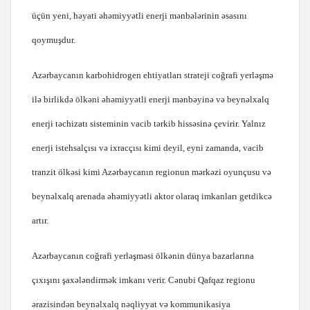
üçün yeni, həyati əhəmiyyətli enerji mənbələrinin əsasını
qoymuşdur.
Azərbaycanın karbohidrogen ehtiyatları strateji coğrafi yerləşmə
ilə birlikdə ölkəni əhəmiyyətli enerji mənbəyinə və beynəlxalq
enerji təchizatı sisteminin vacib tərkib hissəsinə çevirir. Yalnız
enerji istehsalçısı və ixracçısı kimi deyil, eyni zamanda, vacib
tranzit ölkəsi kimi Azərbaycanın regionun mərkəzi oyunçusu və
beynəlxalq arenada əhəmiyyətli aktor olaraq imkanları getdikcə
artır.
Azərbaycanın coğrafi yerləşməsi ölkənin dünya bazarlarına
çıxışını şaxələndirmək imkanı verir. Cənubi Qafqaz regionu
ərazisindən beynəlxalq nəqliyyat və kommunikasiya