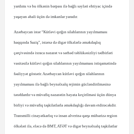
yardımı və bu ölkənin bərpası ilə bağlı səyləri ehtiyac içində
yaşayan əhali üçün də imkanlar yaradır.
Azərbaycan istər “Kütləvi qırğın silahlarının yayılmaması
haqqında Saziş”, istərsə də digər ölkələrlə əməkdaşlıq
çərçivəsində ixraca nəzarət və sərhəd təhlükəsizliyi tədbirləri
vasitəsilə kütləvi qırğın silahlarının yayılmaması istiqamətində
fəaliyyət göstərir. Azərbaycan kütləvi qırğın silahlarının
yayılmaması ilə bağlı beynəlxalq rejimin gücləndirilməsinə
tərəfdardır və müvafiq nəzarətin həyata keçirilməsi üçün dünya
birliyi və müvafiq təşkilatlarla əməkdaşlığı davam etdirəcəkdir.
Transmilli cinayətkarlıq və insan alverinə qarşı mübarizə region
ölkələri ilə, eləcə də BMT, ATƏT və digər beynəlxalq təşkilatlar