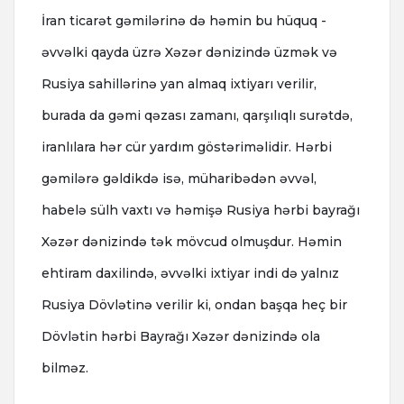
İran ticarət gəmilərinə də həmin bu hüquq -
əvvəlki qayda üzrə Xəzər dənizində üzmək və
Rusiya sahillərinə yan almaq ixtiyarı verilir,
burada da gəmi qəzası zamanı, qarşılıqlı surətdə,
iranlılara hər cür yardım göstəriməlidir. Hərbi
gəmilərə gəldikdə isə, müharibədən əvvəl,
habelə sülh vaxtı və həmişə Rusiya hərbi bayrağı
Xəzər dənizində tək mövcud olmuşdur. Həmin
ehtiram daxilində, əvvəlki ixtiyar indi də yalnız
Rusiya Dövlətinə verilir ki, ondan başqa heç bir
Dövlətin hərbi Bayrağı Xəzər dənizində ola
bilməz.