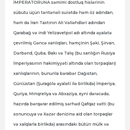
İMPERATORUNA səmimi dostluq hislərinin
sübutu üçün təntənəli surətdə həm öz adından,
həm də İran Taxtının Ali Vəliəhdləri adından
Qarabağ və indi Yelizavetpol adı altında əyalətə
çevrilmiş Gəncə xanlıqları, həmçinin Şəki, Şirvan,
Dərbənd, Quba, Bakı və Talış (bu xanlığın Rusiya
İmperiyasının hakimiyyəti altında olan torpaqları)
xanlıqlarının, bununla bərabər Dağıstan,
Gürcüstan (Şuragölə əyaləti ilə birlikdə) İmperiya,
Quriya, Minqreliya və Abxaziya, eyni dərəcədə,
hazırda bərqərar edilmiş sərhəd Qafqaz xətti (bu
sonuncuya və Xəzər dənizinə aid olan torpaqlar
və xalqlarla birlikdə) arasındakı bütün mülk və