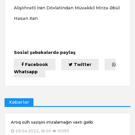
Alişöhrətli İran Dövlətindən Müvəkkil Mirzə Əbül
Həsən Xan
Sosial şəbəkələrdə paylaş
Facebook
Twitter
Whatsapp
Xəbərlər
Artıq sülh sazişini imzalamağın vaxtı gəlib
29.04.2022, 16:00
10393