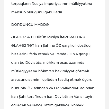
torpaqların Rusiya İmperiyasının mülkiyyətinə
mənsub olduğunu qəbul edir.
DÖRDÜNCÜ MADDƏ
ƏLAHƏZRƏT Bütün Rusiya İMPERATORU
ƏLAHƏZRƏT İran Şahına ÖZ qarşılıqlı dostluq
hisslərini ifadə etmək və İranda - ONA qonşu
olan bu Dövlətdə, möhkəm əsas üzərində
mütləqiyyət və hökmran hakimiyyət görmək
arzusunu səmimi qəlbdən təsdiq etmək üçün,
bununla, ÖZ adından və ÖZ Vəliəhdləri adından
İran Şahı tərəfindən İran Dövlətinin Varisi təyin
ediləcək Vəliəhdə, lazım gəldikdə, kömək