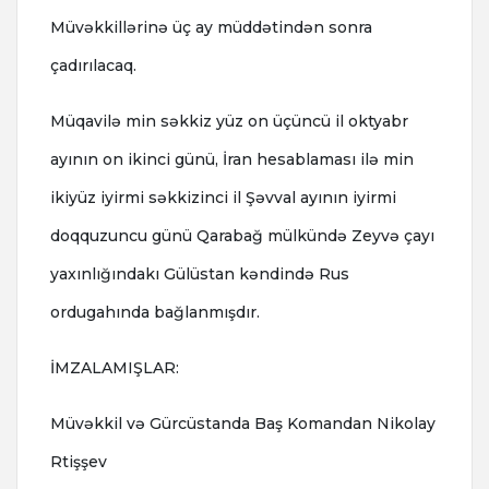
Müvəkkillərinə üç ay müddətindən sonra
çadırılacaq.
Müqavilə min səkkiz yüz on üçüncü il oktyabr
ayının on ikinci günü, İran hesablaması ilə min
ikiyüz iyirmi səkkizinci il Şəvval ayının iyirmi
doqquzuncu günü Qarabağ mülkündə Zeyvə çayı
yaxınlığındakı Gülüstan kəndində Rus
ordugahında bağlanmışdır.
İMZALAMIŞLAR:
Müvəkkil və Gürcüstanda Baş Komandan Nikolay
Rtişşev