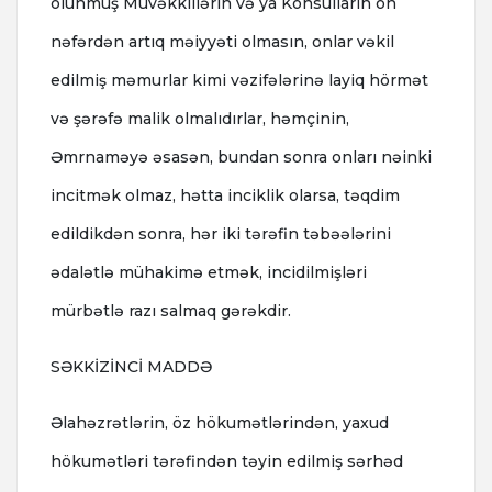
olunmuş Müvəkkillərin və ya Konsulların on
nəfərdən artıq məiyyəti olmasın, onlar vəkil
edilmiş məmurlar kimi vəzifələrinə layiq hörmət
və şərəfə malik olmalıdırlar, həmçinin,
Əmrnaməyə əsasən, bundan sonra onları nəinki
incitmək olmaz, hətta inciklik olarsa, təqdim
edildikdən sonra, hər iki tərəfin təbəələrini
ədalətlə mühakimə etmək, incidilmişləri
mürbətlə razı salmaq gərəkdir.
SƏKKİZİNCİ MADDƏ
Əlahəzrətlərin, öz hökumətlərindən, yaxud
hökumətləri tərəfindən təyin edilmiş sərhəd