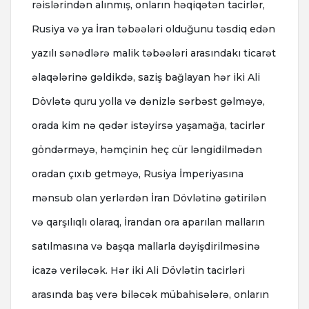
rəislərindən alınmış, onların həqiqətən tacirlər,
Rusiya və ya İran təbəələri olduğunu təsdiq edən
yazılı sənədlərə malik təbəələri arasındakı ticarət
əlaqələrinə gəldikdə, saziş bağlayan hər iki Ali
Dövlətə quru yolla və dənizlə sərbəst gəlməyə,
orada kim nə qədər istəyirsə yaşamağa, tacirlər
göndərməyə, həmçinin heç cür ləngidilmədən
oradan çıxıb getməyə, Rusiya İmperiyasına
mənsub olan yerlərdən İran Dövlətinə gətirilən
və qarşılıqlı olaraq, İrandan ora aparılan malların
satılmasına və başqa mallarla dəyişdirilməsinə
icazə veriləcək. Hər iki Ali Dövlətin tacirləri
arasında baş verə biləcək mübahisələrə, onların