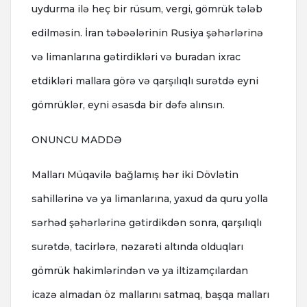
uydurma ilə heç bir rüsum, vergi, gömrük tələb
edilməsin. İran təbəələrinin Rusiya şəhərlərinə
və limanlarına gətirdikləri və buradan ixrac
etdikləri mallara görə və qarşılıqlı surətdə eyni
gömrüklər, eyni əsasda bir dəfə alınsın.
ONUNCU MADDƏ
Malları Müqavilə bağlamış hər iki Dövlətin
sahillərinə və ya limanlarına, yaxud da quru yolla
sərhəd şəhərlərinə gətirdikdən sonra, qarşılıqlı
surətdə, tacirlərə, nəzarəti altında olduqları
gömrük hakimlərindən və ya iltizamçılardan
icazə almadan öz mallarını satmaq, başqa malları