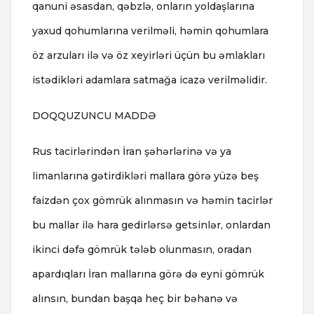
qanuni əsasdan, qəbzlə, onların yoldaşlarına
yaxud qohumlarına verilməli, həmin qohumlara
öz arzuları ilə və öz xeyirləri üçün bu əmlakları
istədikləri adamlara satmağa icazə verilməlidir.
DOQQUZUNCU MADDƏ
Rus tacirlərindən İran şəhərlərinə və ya
limanlarına gətirdikləri mallara görə yüzə beş
faizdən çox gömrük alınmasın və həmin tacirlər
bu mallar ilə hara gedirlərsə getsinlər, onlardan
ikinci dəfə gömrük tələb olunmasın, oradan
apardıqları İran mallarına görə də eyni gömrük
alınsın, bundan başqa heç bir bəhanə və