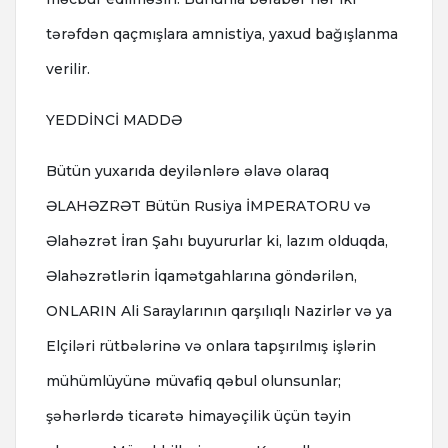
tərəfdən qaçmışlara amnistiya, yaxud bağışlanma
verilir.
YEDDİNCİ MADDƏ
Bütün yuxarıda deyilənlərə əlavə olaraq
ƏLAHƏZRƏT Bütün Rusiya İMPERATORU və
Əlahəzrət İran Şahı buyururlar ki, lazım olduqda,
Əlahəzrətlərin İqamətgahlarına göndərilən,
ONLARIN Ali Saraylarının qarşılıqlı Nazirlər və ya
Elçiləri rütbələrinə və onlara tapşırılmış işlərin
mühümlüyünə müvafiq qəbul olunsunlar;
şəhərlərdə ticarətə himayəçilik üçün təyin