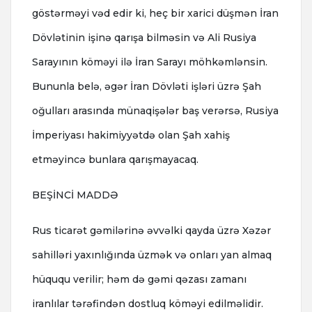
göstərməyi vəd edir ki, heç bir xarici düşmən İran
Dövlətinin işinə qarışa bilməsin və Ali Rusiya
Sarayının köməyi ilə İran Sarayı möhkəmlənsin.
Bununla belə, əgər İran Dövləti işləri üzrə Şah
oğulları arasında münaqişələr baş verərsə, Rusiya
İmperiyası hakimiyyətdə olan Şah xahiş
etməyincə bunlara qarışmayacaq.
BEŞİNCİ MADDƏ
Rus ticarət gəmilərinə əvvəlki qayda üzrə Xəzər
sahilləri yaxınlığında üzmək və onları yan almaq
hüququ verilir; həm də gəmi qəzası zamanı
iranlılar tərəfindən dostluq köməyi edilməlidir.