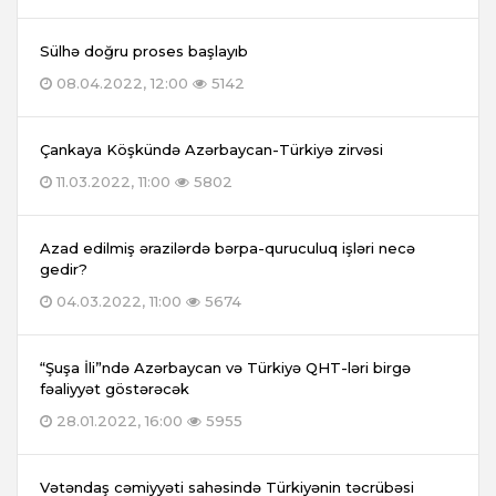
Sülhə doğru proses başlayıb
08.04.2022, 12:00
5142
Çankaya Köşkündə Azərbaycan-Türkiyə zirvəsi
11.03.2022, 11:00
5802
Azad edilmiş ərazilərdə bərpa-quruculuq işləri necə
gedir?
04.03.2022, 11:00
5674
“Şuşa İli”ndə Azərbaycan və Türkiyə QHT-ləri birgə
fəaliyyət göstərəcək
28.01.2022, 16:00
5955
Vətəndaş cəmiyyəti sahəsində Türkiyənin təcrübəsi