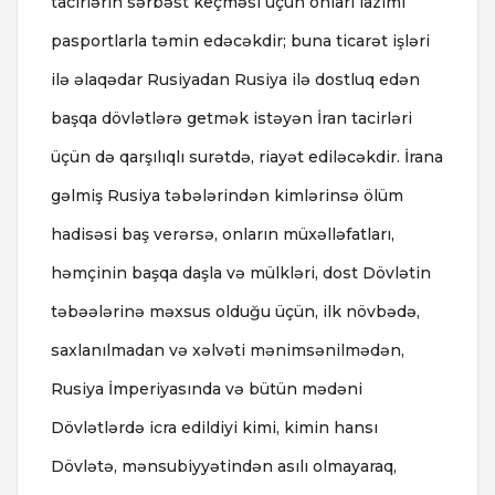
tacirlərin sərbəst keçməsi üçün onları lazımi
pasportlarla təmin edəcəkdir; buna ticarət işləri
ilə əlaqədar Rusiyadan Rusiya ilə dostluq edən
başqa dövlətlərə getmək istəyən İran tacirləri
üçün də qarşılıqlı surətdə, riayət ediləcəkdir. İrana
gəlmiş Rusiya təbələrindən kimlərinsə ölüm
hadisəsi baş verərsə, onların müxəlləfatları,
həmçinin başqa daşla və mülkləri, dost Dövlətin
təbəələrinə məxsus olduğu üçün, ilk növbədə,
saxlanılmadan və xəlvəti mənimsənilmədən,
Rusiya İmperiyasında və bütün mədəni
Dövlətlərdə icra edildiyi kimi, kimin hansı
Dövlətə, mənsubiyyətindən asılı olmayaraq,