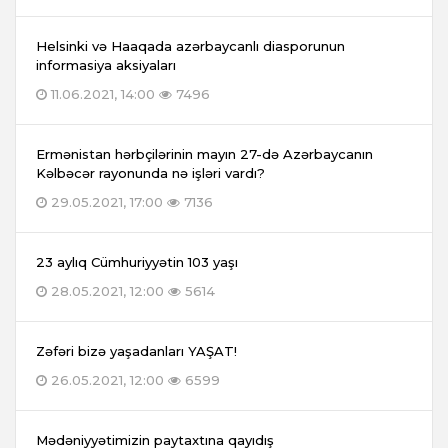
Helsinki və Haaqada azərbaycanlı diasporunun
informasiya aksiyaları
11.06.2021, 14:00
7496
Ermənistan hərbçilərinin mayın 27-də Azərbaycanın
Kəlbəcər rayonunda nə işləri vardı?
29.05.2021, 17:00
7136
23 aylıq Cümhuriyyətin 103 yaşı
28.05.2021, 12:00
5614
Zəfəri bizə yaşadanları YAŞAT!
26.05.2021, 12:00
6599
Mədəniyyətimizin paytaxtına qayıdış