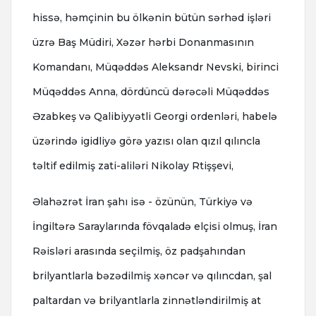
hissə, həmçinin bu ölkənin bütün sərhəd işləri
üzrə Baş Müdiri, Xəzər hərbi Donanmasının
Komandanı, Müqəddəs Aleksandr Nevski, birinci
Müqəddəs Anna, dördüncü dərəcəli Müqəddəs
Əzabkeş və Qalibiyyətli Georgi ordenləri, habelə
üzərində igidliyə görə yazısı olan qızıl qılıncla
təltif edilmiş zati-aliləri Nikolay Rtişşevi,
Əlahəzrət İran şahı isə - özünün, Türkiyə və
İngiltərə Saraylarında fövqaladə elçisi olmuş, İran
Rəisləri arasında seçilmiş, öz padşahından
brilyantlarla bəzədilmiş xəncər və qılıncdan, şal
paltardan və brilyantlarla zinnətləndirilmiş at