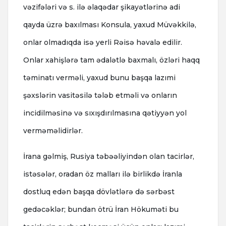
vəzifələri və s. ilə əlaqədar şikayətlərinə adi
qayda üzrə baxılması Konsula, yaxud Müvəkkilə,
onlar olmadıqda isə yerli Rəisə həvalə edilir.
Onlar xahişlərə tam ədalətlə baxmalı, özləri haqq
təminatı verməli, yaxud bunu başqa lazımi
şəxslərin vasitəsilə tələb etməli və onların
incidilməsinə və sıxışdırılmasına qətiyyən yol
verməməlidirlər.
İrana gəlmiş, Rusiya təbəəliyindən olan tacirlər,
istəsələr, oradan öz malları ilə birlikdə İranla
dostluq edən başqa dövlətlərə də sərbəst
gedəcəklər; bundan ötrü İran Hökuməti bu