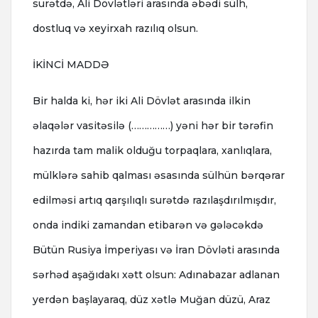
surətdə, Ali Dövlətləri arasında əbədi sülh,
dostluq və xeyirxah razılıq olsun.
İKİNCİ MADDƏ
Bir halda ki, hər iki Ali Dövlət arasında ilkin
əlaqələr vasitəsilə (……………) yəni hər bir tərəfin
hazırda tam malik olduğu torpaqlara, xanlıqlara,
mülklərə sahib qalması əsasında sülhün bərqərar
edilməsi artıq qarşılıqlı surətdə razılaşdırılmışdır,
onda indiki zamandan etibarən və gələcəkdə
Bütün Rusiya İmperiyası və İran Dövləti arasında
sərhəd aşağıdakı xətt olsun: Adınabazar adlanan
yerdən başlayaraq, düz xətlə Muğan düzü, Araz