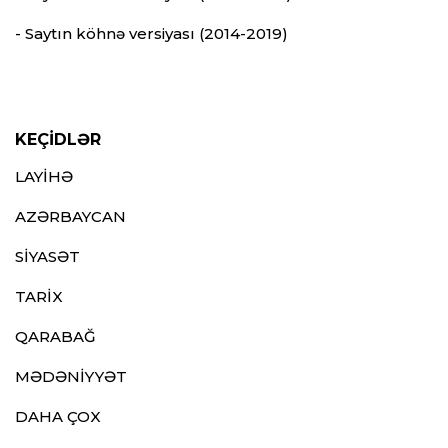
- Saytın köhnə versiyası (2014-2019)
KEÇİDLƏR
LAYİHƏ
AZƏRBAYCAN
SİYASƏT
TARİX
QARABAĞ
MƏDƏNİYYƏT
DAHA ÇOX