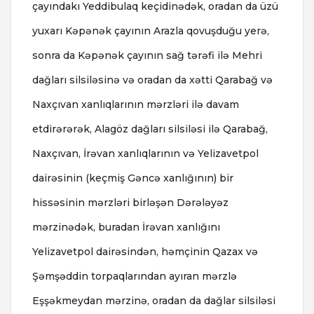
çayındakı Yeddibulaq keçidinədək, oradan da üzü
yuxarı Kəpənək çayının Arazla qovuşduğu yerə,
sonra da Kəpənək çayının sağ tərəfi ilə Mehri
dağları silsiləsinə və oradan da xətti Qarabağ və
Naxçıvan xanlıqlarının mərzləri ilə davam
etdirərərək, Alagöz dağları silsiləsi ilə Qarabağ,
Naxçıvan, İrəvan xanlıqlarının və Yelizavetpol
dairəsinin (keçmiş Gəncə xanlığının) bir
hissəsinin mərzləri birləşən Dərələyəz
mərzinədək, buradan İrəvan xanlığını
Yelizavetpol dairəsindən, həmçinin Qazax və
Şəmşəddin torpaqlarından ayıran mərzlə
Eşşəkmeydan mərzinə, oradan da dağlar silsiləsi