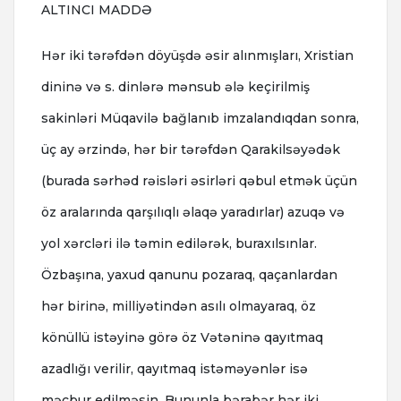
ALTINCI MADDƏ
Hər iki tərəfdən döyüşdə əsir alınmışları, Xristian
dininə və s. dinlərə mənsub ələ keçirilmiş
sakinləri Müqavilə bağlanıb imzalandıqdan sonra,
üç ay ərzində, hər bir tərəfdən Qarakilsəyədək
(burada sərhəd rəisləri əsirləri qəbul etmək üçün
öz aralarında qarşılıqlı əlaqə yaradırlar) azuqə və
yol xərcləri ilə təmin edilərək, buraxılsınlar.
Özbaşına, yaxud qanunu pozaraq, qaçanlardan
hər birinə, milliyətindən asılı olmayaraq, öz
könüllü istəyinə görə öz Vətəninə qayıtmaq
azadlığı verilir, qayıtmaq istəməyənlər isə
məcbur edilməsin. Bununla bərabər hər iki