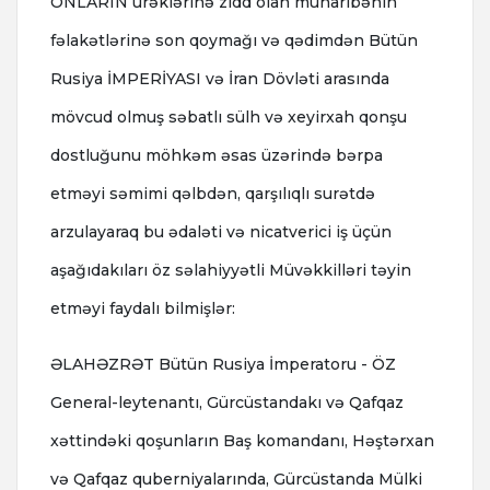
ONLARIN ürəklərinə zidd olan müharibənin
fəlakətlərinə son qoymağı və qədimdən Bütün
Rusiya İMPERİYASI və İran Dövləti arasında
mövcud olmuş səbatlı sülh və xeyirxah qonşu
dostluğunu möhkəm əsas üzərində bərpa
etməyi səmimi qəlbdən, qarşılıqlı surətdə
arzulayaraq bu ədaləti və nicatverici iş üçün
aşağıdakıları öz səlahiyyətli Müvəkkilləri təyin
etməyi faydalı bilmişlər:
ƏLAHƏZRƏT Bütün Rusiya İmperatoru - ÖZ
General-leytenantı, Gürcüstandakı və Qafqaz
xəttindəki qoşunların Baş komandanı, Həştərxan
və Qafqaz quberniyalarında, Gürcüstanda Mülki