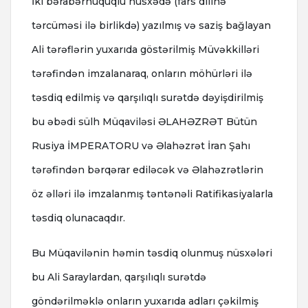
İki bərabərhüquqlu nüsxədə (fars dilinə
tərcüməsi ilə birlikdə) yazılmış və saziş bağlayan
Ali tərəflərin yuxarıda göstərilmiş Müvəkkilləri
tərəfindən imzalanaraq, onların möhürləri ilə
təsdiq edilmiş və qarşılıqlı surətdə dəyişdirilmiş
bu əbədi sülh Müqaviləsi ƏLAHƏZRƏT Bütün
Rusiya İMPERATORU və Əlahəzrət İran Şahı
tərəfindən bərqərar ediləcək və Əlahəzrətlərin
öz əlləri ilə imzalanmış təntənəli Ratifikasiyalarla
təsdiq olunacaqdır.
Bu Müqavilənin həmin təsdiq olunmuş nüsxələri
bu Ali Saraylardan, qarşılıqlı surətdə
göndərilməklə onların yuxarıda adları çəkilmiş