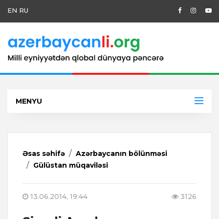
EN
RU
MENYU
Əsas səhifə
Azərbaycanın bölünməsi
Gülüstan müqaviləsi
13.06.2014, 19:44
3126