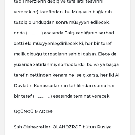
təbii mərzlərin dəqiq və təfsilatlı təsvirini
verəcəklər) tərəfindən, bu Müqavilə bağlanıb
təsdiq olunduqdan sonra müəyyən ediləcək,
onda (………….) əsasında Talış xanlığının sərhəd
xətti elə müəyyənləşdiriləcək ki, hər bir tərəf
malik olduğu torpaqların sahibi qalsın. Eləcə də,
yuxarıda xatırlanmış sərhədlərdə, bu və ya başqa
tərəfin xəttindən kənara nə isə çıxarsa, hər iki Ali
Dövlətin Komissarlarının təhlilindən sonra hər
bir tərəf ( …………..) əsasında təminat verəcək.
ÜÇÜNCÜ MADDƏ
Şah Əlahəzrətləri ƏLAHƏZRƏT bütün Rusiya