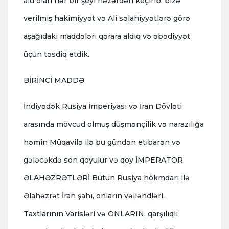
aid olan hər bir şeyi nəzərdən keçirib, bizə
verilmiş hakimiyyət və Ali səlahiyyətlərə görə
aşağıdakı maddələri qərara aldıq və əbədiyyət
üçün təsdiq etdik.
BİRİNCİ MADDƏ
İndiyədək Rusiya İmperiyası və İran Dövləti
arasında mövcud olmuş düşmənçilik və narazılığa
həmin Müqavilə ilə bu gündən etibarən və
gələcəkdə son qoyulur və qoy İMPERATOR
ƏLAHƏZRƏTLƏRİ Bütün Rusiya hökmdarı ilə
Əlahəzrət İran şahı, onların vəliəhdləri,
Taxtlarının Varisləri və ONLARIN, qarşılıqlı