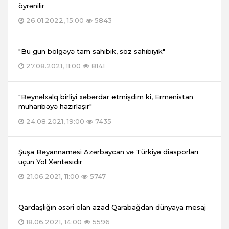
öyrənilir
26.01.2022, 15:00
5843
"Bu gün bölgəyə tam sahibik, söz sahibiyik"
27.08.2021, 11:00
8141
"Beynəlxalq birliyi xəbərdar etmişdim ki, Ermənistan
müharibəyə hazırlaşır"
24.08.2021, 19:00
7435
Şuşa Bəyannaməsi Azərbaycan və Türkiyə diasporları
üçün Yol Xəritəsidir
21.06.2021, 11:00
5747
Qardaşlığın əsəri olan azad Qarabağdan dünyaya mesaj
18.06.2021, 14:00
5596