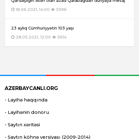
Qardaşlığın əsəri olan azad Qarabağdan dünyaya mesaj
18.06.2021, 14:00
5596
23 aylıq Cümhuriyyətin 103 yaşı
28.05.2021, 12:00
5614
AZERBAYCANLI.ORG
- Layihə haqqında
- Layihənin donoru
- Saytın xəritəsi
- Saytın köhnə versiyası (2009-2014)