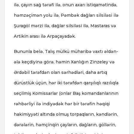
ilə, çayın sağ tərəfi ilə, onun axarı istiqamətində,
həmzəçimən yolu ilə, Pəmbək dağları silsiləsi ilə
Şuragöl mərzi ilə, dağlar silsiləsi ilə, Mastaras və
Artikin arası ilə Arpaçayadək.
Bununla belə, Talış mülkü müharibə vaxtı əldən-
ələ keçdiyinə görə, həmin Xanlığın Zinzeley və
Ərdəbil tərəfdən olan sərhədləri, daha artıq
dürüstlük üçün, hər iki tərəfdən qarşılıqlı razılıqla
seçilmiş Komissarlar (onlar Baş komandanlarının
rəhbərliyi ilə indiyədək hər bir tərəfin həqiqi
hakimiyyəti altında olmuş torpaqların, kəndlərin,
dərələrin, həmçinqin çayların, dağların, göllərin,