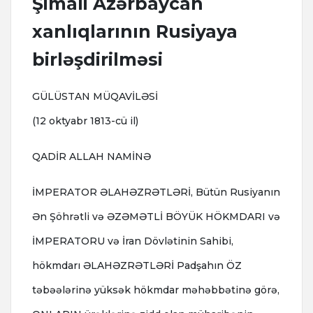
Şimali Azərbaycan
xanlıqlarının Rusiyaya
birləşdirilməsi
GÜLÜSTAN MÜQAVİLƏSİ
(12 oktyabr 1813-cü il)
QADİR ALLAH NAMİNƏ
İMPERATOR ƏLAHƏZRƏTLƏRİ, Bütün Rusiyanın
Ən Şöhrətli və ƏZƏMƏTLİ BÖYÜK HÖKMDARI və
İMPERATORU və İran Dövlətinin Sahibi,
hökmdarı ƏLAHƏZRƏTLƏRİ Padşahın ÖZ
təbəələrinə yüksək hökmdar məhəbbətinə görə,