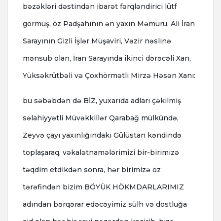
bəzəkləri dəstindən ibarət fərqləndirici lütf
görmüş, öz Padşahının ən yaxın Məmuru, Ali İran
Sarayının Gizli İşlər Müşaviri, Vəzir nəslinə
mənsub olan, İran Sarayında ikinci dərəcəli Xan,
Yüksəkrütbəli və Çoxhörmətli Mirzə Həsən Xanı:
bu səbəbdən də BİZ, yuxarıda adları çəkilmiş
səlahiyyətli Müvəkkillər Qarabağ mülkündə,
Zeyvə çayı yaxınlığındakı Gülüstan kəndində
toplaşaraq, vəkalətnamələrimizi bir-birimizə
təqdim etdikdən sonra, hər birimizə öz
tərəfindən bizim BÖYÜK HÖKMDARLARIMIZ
adından bərqərar edəcəyimiz sülh və dostluğa