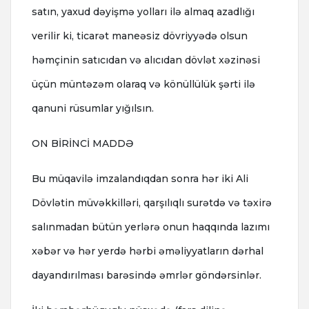
satın, yaxud dəyişmə yolları ilə almaq azadlığı
verilir ki, ticarət maneəsiz dövriyyədə olsun
həmçinin satıcıdan və alıcıdan dövlət xəzinəsi
üçün müntəzəm olaraq və könüllülük şərti ilə
qanuni rüsumlar yığılsın.
ON BİRİNCİ MADDƏ
Bu müqavilə imzalandıqdan sonra hər iki Ali
Dövlətin müvəkkilləri, qarşılıqlı surətdə və təxirə
salınmadan bütün yerlərə onun haqqında lazımı
xəbər və hər yerdə hərbi əməliyyatların dərhal
dayandırılması barəsində əmrlər göndərsinlər.