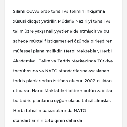
Silahlı Qüvvələrdə təhsil və təlimin inkişafına
xüsusi diqqət yetirilir. Müdafiə Nazirliyi təhsil və
təlim üzrə yaxşı nailiyyətlər əldə etmişdir və bu
sahədə müxtəlif istiqamətləri özündə birləşdirən
müfəssəl plana malikdir. Hərbi Məktəblər, Hərbi
Akademiya, Təlim və Tədris Mərkəzində Türkiyə
təcrübəsinə və NATO standartlarına əsaslanan
tədris planlarından istifadə olunur. 2002-ci ildən
etibarən Hərbi Məktəbləri bitirən bütün zabitlər,
bu tədris planlarına uyğun olaraq təhsil almışlar.
Hərbi təhsil müəssisələrində NATO
standartlarının tətbiqinin daha da