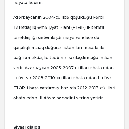
həyata keçirir.
Azərbaycanın 2004-cü ildə qoşulduğu Fərdi
Tərəfdaşlıq Əməliyyat Planı (FTƏP) ikitərəfli
tərəfdaşlığı sistemləşdirməyə və eləcə də
qarşılıqlı maraq doğuran istənilən məsələ ilə
bağlı əməkdaşlıq tədbirini razılaşdırmağa imkan
verir. Azərbaycan 2005-2007-ci illəri əhatə edən
I dövr və 2008-2010-cu illəri əhatə edən II dövr
FTƏP-i başa çatdırmış, hazırda 2012-2013-cü illəri
əhatə edən III dövrə sənədini yerinə yetirir.
Siyasi dialoq