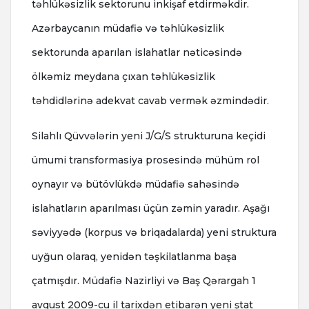
təhlükəsizlik sektorunu inkişaf etdirməkdir.
Azərbaycanın müdafiə və təhlükəsizlik
sektorunda aparılan islahatlar nəticəsində
ölkəmiz meydana çıxan təhlükəsizlik
təhdidlərinə adekvat cavab vermək əzmindədir.
Silahlı Qüvvələrin yeni J/G/S strukturuna keçidi
ümumi transformasiya prosesində mühüm rol
oynayır və bütövlükdə müdafiə sahəsində
islahatların aparılması üçün zəmin yaradır. Aşağı
səviyyədə (korpus və briqadalarda) yeni struktura
uyğun olaraq, yenidən təşkilatlanma başa
çatmışdır. Müdafiə Nazirliyi və Baş Qərargah 1
avqust 2009-cu il tarixdən etibarən yeni ştat