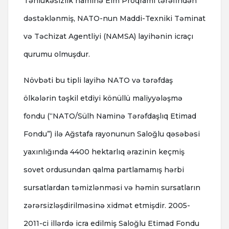
Təhlükəsizlik naminə Elm Proqramı tərəfindən
dəstəklənmiş, NATO-nun Maddi-Texniki Təminat
və Təchizat Agentliyi (NAMSA) layihənin icraçı
qurumu olmuşdur.
Növbəti bu tipli layihə NATO və tərəfdaş
ölkələrin təşkil etdiyi könüllü maliyyələşmə
fondu (“NATO/Sülh Naminə Tərəfdaşlıq Etimad
Fondu”) ilə Ağstafa rayonunun Saloğlu qəsəbəsi
yaxınlığında 4400 hektarlıq ərazinin keçmiş
sovet ordusundan qalma partlamamış hərbi
sursatlardan təmizlənməsi və həmin sursatların
zərərsizləşdirilməsinə xidmət etmişdir. 2005-
2011-ci illərdə icra edilmiş Saloğlu Etimad Fondu