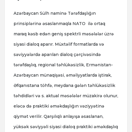
Azərbaycan Sülh naminə Tərəfdaşlığın
prinsiplərinə əsaslanmaqla NATO ilə ortaq
maraq kəsb edən geniş spektrli məsələlər üzrə
siyasi dialoq aparır. Müxtəlif formatlarda və
səviyyələrdə aparılan dialoq çərçivəsində
tərəfdaşlıq, regional təhlükəsizlik, Ermənistan-
Azərbaycan münaqişəsi, əməliyyatlarda iştirak,
Əfqanıstana töhfə, meydana gələn təhlükəsizlik
təhdidləri və s. aktual məsələlər müzakirə olunur,
eləcə də praktiki əməkdaşlığın vəziyyətinə
qiymət verilir. Qarşılıqlı anlayışa əsaslanan,
yüksək səviyyəli siyasi dialoq praktiki əməkdaşlıq