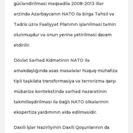
gücləndirilməsi məqsədilə 2008-2013 illər
ərzində Azərbaycanın NATO ilə birgə Təhsil və
Tədris üzrə Fəaliyyət Planının işlənilməsi təmin
olunmuşdur və onun yerinə yetirilməsi davam
etdirilir.
Dövlət Sərhəd Xidmətinin NATO ilə
əməkdaşlığında əsas məsələlər hüquq-mühafizə
tipli təşkilata transformasiya və terrorizmə qarşı
mübarizə kontekstində sərhəd nəzarətinin
təkmilləşdirilməsi ilə bağlı NATO ölkələrinin
ekspertiza yardımının əldə edilməsidir.
Daxili İşlər Nazirliyinin Daxili Qoşunlarının da