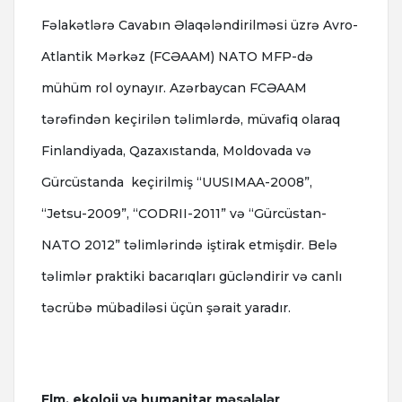
Fəlakətlərə Cavabın Əlaqələndirilməsi üzrə Avro-
Atlantik Mərkəz (FCƏAAM) NATO MFP-də
mühüm rol oynayır. Azərbaycan FCƏAAM
tərəfindən keçirilən təlimlərdə, müvafiq olaraq
Finlandiyada, Qazaxıstanda, Moldovada və
Gürcüstanda keçirilmiş “UUSIMAA-2008”,
“Jetsu-2009”, “CODRII-2011” və “Gürcüstan-
NATO 2012” təlimlərində iştirak etmişdir. Belə
təlimlər praktiki bacarıqları gücləndirir və canlı
təcrübə mübadiləsi üçün şərait yaradır.
Elm, ekoloji və humanitar məsələlər