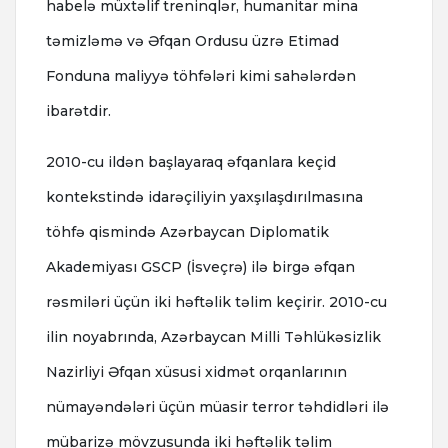
habelə müxtəlif treninqlər, humanitar mina
təmizləmə və Əfqan Ordusu üzrə Etimad
Fonduna maliyyə töhfələri kimi sahələrdən
ibarətdir.
2010-cu ildən başlayaraq əfqanlara keçid
kontekstində idarəçiliyin yaxşılaşdırılmasına
töhfə qismində Azərbaycan Diplomatik
Akademiyası GSCP (İsveçrə) ilə birgə əfqan
rəsmiləri üçün iki həftəlik təlim keçirir. 2010-cu
ilin noyabrında, Azərbaycan Milli Təhlükəsizlik
Nazirliyi Əfqan xüsusi xidmət orqanlarının
nümayəndələri üçün müasir terror təhdidləri ilə
mübarizə mövzusunda iki həftəlik təlim