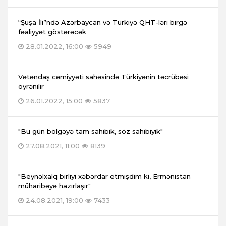
“Şuşa İli”ndə Azərbaycan və Türkiyə QHT-ləri birgə
fəaliyyət göstərəcək
28.01.2022, 16:00
5949
Vətəndaş cəmiyyəti sahəsində Türkiyənin təcrübəsi
öyrənilir
26.01.2022, 15:00
5837
"Bu gün bölgəyə tam sahibik, söz sahibiyik"
27.08.2021, 11:00
8139
"Beynəlxalq birliyi xəbərdar etmişdim ki, Ermənistan
müharibəyə hazırlaşır"
24.08.2021, 19:00
7433