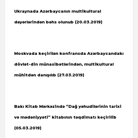
Ukraynada Azərbaycanın multikultural
dəyərlərindən bəhs olunub (20.03.2019)
Moskvada keçirilən konfransda Azərbaycandakı
dövlət-din münasibətlərindən, multikultural
mühitdən danışılıb (27.03.2019)
Bakı Kitab Mərkəzində “Dağ yəhudilərinin tarixi
və mədəniyyəti” kitabının təqdimatı keçirilib
(05.03.2019)