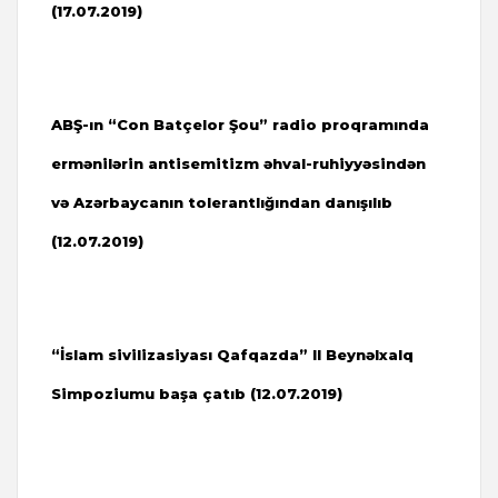
(
17.07.2019)
ABŞ-ın “Con Batçelor Şou” radio proqramında
ermənilərin antisemitizm əhval-ruhiyyəsindən
və Azərbaycanın tolerantlığından danışılıb
(
12.07.2019)
“İslam sivilizasiyası Qafqazda” II Beynəlxalq
Simpoziumu başa çatıb (
12.07.2019)