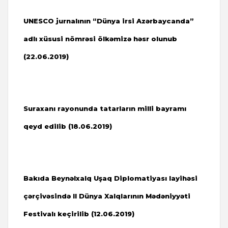
UNESCO jurnalının “Dünya irsi Azərbaycanda”
adlı xüsusi nömrəsi ölkəmizə həsr olunub
(22.06.2019)
Suraxanı rayonunda tatarların milli bayramı
qeyd edilib (18.06.2019)
Bakıda Beynəlxalq Uşaq Diplomatiyası layihəsi
çərçivəsində II Dünya Xalqlarının Mədəniyyəti
Festivalı keçirilib (12.06.2019)