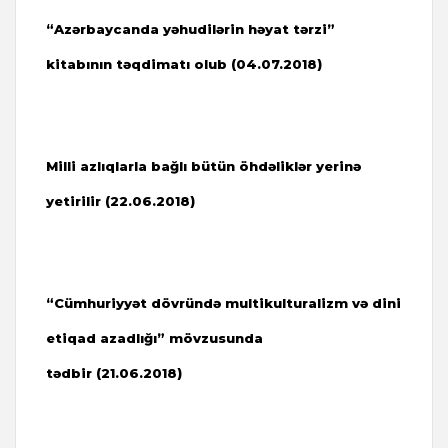
“Azərbaycanda yəhudilərin həyat tərzi”
kitabının təqdimatı olub (04.07.2018)
Milli azlıqlarla bağlı bütün öhdəliklər yerinə
yetirilir (22.06.2018)
“Cümhuriyyət dövründə multikulturalizm və dini
etiqad azadlığı” mövzusunda
tədbir (21.06.2018)