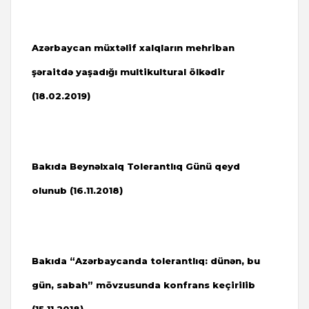
Azərbaycan müxtəlif xalqların mehriban
şəraitdə yaşadığı multikultural ölkədir
(18.02.2019)
Bakıda Beynəlxalq Tolerantlıq Günü qeyd
olunub (16.11.2018)
Bakıda “Azərbaycanda tolerantlıq: dünən, bu
gün, sabah” mövzusunda konfrans keçirilib