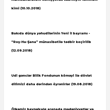
kimi (10.10.2018)
Bakıda dünya yəhudilərinin Yeni il bayramı -
“Roş-Ha-Şana” münasibətilə tədbir keçirilib
(12.09.2018)
Udi gənclər Bilik Fondunun köməyi ilə dövlət
dilimizi daha dərindən öyrənirlər (19.08.2018)
Ölkəmiz beynəlxalq arenada mədəniyyətlər və