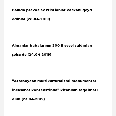
Bakıda pravoslav xristianlar Pasxanı qeyd
ediblər (
28.04.2019)
Almanlar babalarının 200 il əvvəl saldıqları
şəhərdə (24.04.2019)
“Azərbaycan multikulturalizmi monumental
incəsənət kontekstində” kitabının təqdimatı
olub (
23.04.2019)