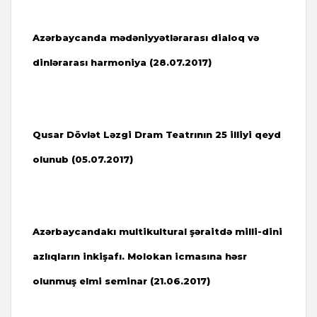
Azərbaycanda mədəniyyətlərarası dialoq və
dinlərarası harmoniya (28.07.2017)
Qusar Dövlət Ləzgi Dram Teatrının 25 illiyi qeyd
olunub (05.07.2017)
Azərbaycandakı multikultural şəraitdə milli-dini
azlıqların inkişafı. Molokan icmasına həsr
olunmuş elmi seminar (21.06.2017)