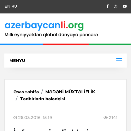
EN
RU
MENYU
Əsas səhifə
MƏDƏNİ MÜXTƏLİFLİK
Tədbirlərin bələdçisi
26.03.2016, 15:19
2141