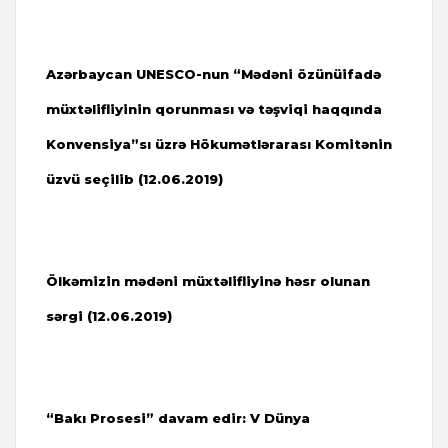
Azərbaycan UNESCO-nun “Mədəni özünüifadə
müxtəlifliyinin qorunması və təşviqi haqqında
Konvensiya”sı üzrə Hökumətlərarası Komitənin
üzvü seçilib (12.06.2019)
Ölkəmizin mədəni müxtəlifliyinə həsr olunan
sərgi (12.06.2019)
“Bakı Prosesi” davam edir: V Dünya