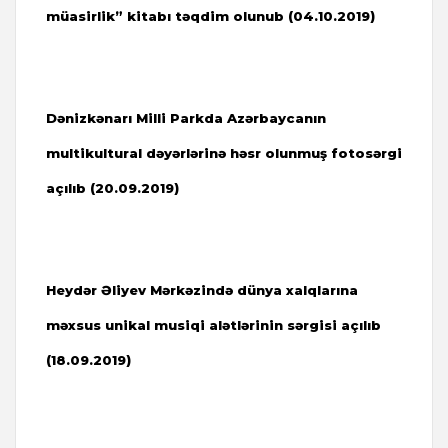
müasirlik” kitabı təqdim olunub (
04.10.2019)
Dənizkənarı Milli Parkda Azərbaycanın
multikultural dəyərlərinə həsr olunmuş fotosərgi
açılıb (
20.09.2019)
Heydər Əliyev Mərkəzində dünya xalqlarına
məxsus unikal musiqi alətlərinin sərgisi açılıb
(
18.09.2019)