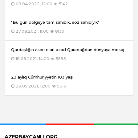
08.04.2022, 12:00
5142
"Bu gün bölgəyə tam sahibik, söz sahibiyik"
27.08.2021, 11:00
8139
Qardaşlığın əsəri olan azad Qarabağdan dünyaya mesaj
18.06.2021, 14:00
5595
23 aylıq Cümhuriyyətin 103 yaşı
28.05.2021, 12:00
5613
AZERBAYCANLI.ORG