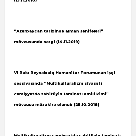
(15.11.2018)
“Azərbaycan tarixində alman səhifələri”
mövzusunda sərgi (14.11.2019)
VI Bakı Beynəlxalq Humanitar Forumunun işçi
sessiyasında “Multikulturalizm siyasəti
cəmiyyətdə sabitliyin təminatı amili kimi”
mövzusu müzakirə olunub (25.10.2018)
Multikulturalizm cəmiyyətdə sabitliyin təminatı