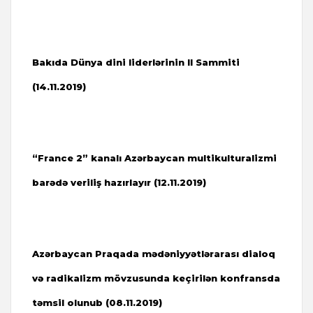
Bakıda Dünya dini liderlərinin II Sammiti
(14.11.2019)
“France 2” kanalı Azərbaycan multikulturalizmi
barədə veriliş hazırlayır (
12.11.2019)
Azərbaycan Praqada mədəniyyətlərarası dialoq
və radikalizm mövzusunda keçirilən konfransda
təmsil olunub (08.11.2019)