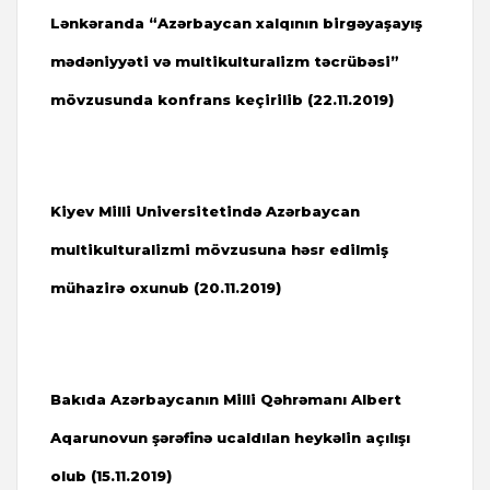
Lənkəranda “Azərbaycan xalqının birgəyaşayış
mədəniyyəti və multikulturalizm təcrübəsi”
mövzusunda konfrans keçirilib (
22.11.2019)
Kiyev Milli Universitetində Azərbaycan
multikulturalizmi mövzusuna həsr edilmiş
mühazirə oxunub (20.11.2019)
Bakıda Azərbaycanın Milli Qəhrəmanı Albert
Aqarunovun şərəfinə ucaldılan heykəlin açılışı
olub (
15.11.2019)