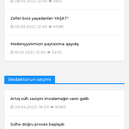
28.05.2021, 12:00
5613
Zəfəri bizə yaşadanları YAŞAT!
26.05.2021, 12:00
6598
Mədəniyyətimizin paytaxtına qayıdış
19.05.2021, 12:00
5205
Redaktorun seçimi
Artıq sülh sazişini imzalamağın vaxtı gəlib
29.04.2022, 16:00
10383
Sülhə doğru proses başlayıb