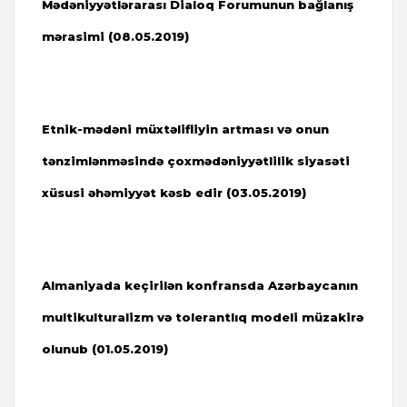
Mədəniyyətlərarası Dialoq Forumunun bağlanış
mərasimi (08.05.2019)
Etnik-mədəni müxtəlifliyin artması və onun
tənzimlənməsində çoxmədəniyyətlilik siyasəti
xüsusi əhəmiyyət kəsb edir (03.05.2019)
Almaniyada keçirilən konfransda Azərbaycanın
multikulturalizm və tolerantlıq modeli müzakirə
olunub (01.05.2019)