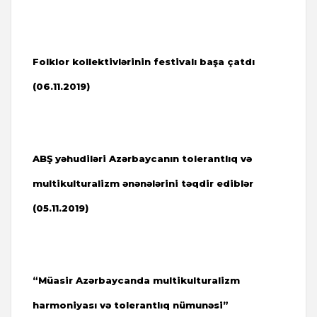
Folklor kollektivlərinin festivalı başa çatdı
(06.11.2019)
ABŞ yəhudiləri Azərbaycanın tolerantlıq və
multikulturalizm ənənələrini təqdir ediblər
(05.11.2019)
“Müasir Azərbaycanda multikulturalizm
harmoniyası və tolerantlıq nümunəsi”