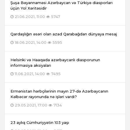
Şuşa Bəyannaməsi Azərbaycan və Türkiyə diasporları
üçün Yol Xəritəsidir
21.06.2021, 11:00
5747
Qardaşlığın əsəri olan azad Qarabağdan dünyaya mesaj
18.06.2021, 14:00
5595
Helsinki və Haaqada azərbaycanlı diasporunun
informasiya aksiyaları
11.06.2021, 14:00
7495
Ermənistan hərbçilərinin mayın 27-də Azərbaycanın
Kəlbəcər rayonunda nə işləri vardı?
29.05.2021, 17:00
7134
23 aylıq Cümhuriyyətin 103 yaşı