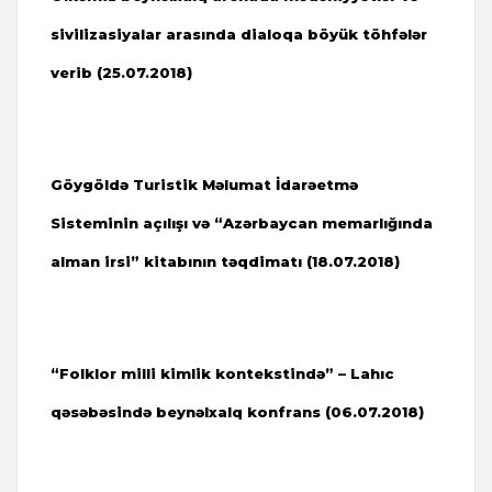
sivilizasiyalar arasında dialoqa böyük töhfələr
verib (
25.07.2018)
Göygöldə Turistik Məlumat İdarəetmə
Sisteminin açılışı və “Azərbaycan memarlığında
alman irsi” kitabının təqdimatı (18.07.2018)
“Folklor milli kimlik kontekstində”
–
Lahıc
qəsəbəsində beynəlxalq konfrans (06.07.2018)