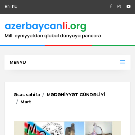
EN
RU
MENYU
Əsas səhifə
MƏDƏNİYYƏT GÜNDƏLİYİ
Mart