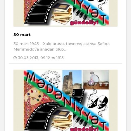
30 mart
30 mart 1945 - Xalq artisti, tanınmış aktrisa Şəfiqə
Məmmədova anadan olub...
30.03.2013, 09:12
1815