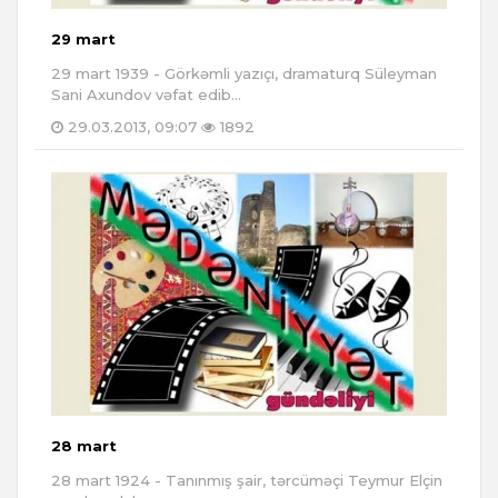
29 mart
29 mart 1939 - Görkəmli yazıçı, dramaturq Süleyman
Sani Axundov vəfat edib...
29.03.2013, 09:07
1892
28 mart
28 mart 1924 - Tanınmış şair, tərcüməçi Teymur Elçin