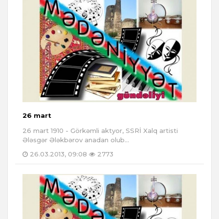
26 mart
26 mart 1910 - Görkəmli aktyor, SSRİ Xalq artisti
Ələsgər Ələkbərov anadan olub...
26.03.2013, 09:08
2773