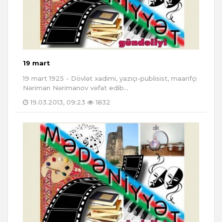
19 mart
19 mart 1925 - Dövlət xadimi, yazıçı-publisist, maarifçi
Nəriman Nərimanov vəfat edib...
19.03.2013, 09:23
1832