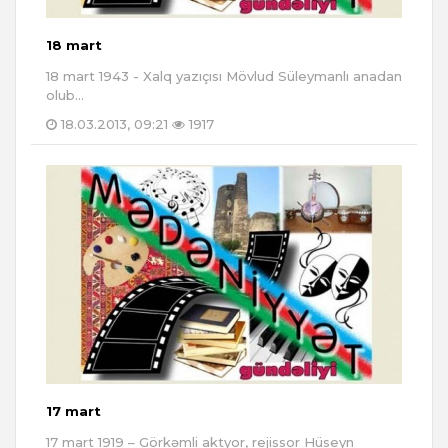
18 mart
18 mart 1943 - Xalq yazıçısı Mövlud Süleymanlı anadan
olub...
18.03.2013, 09:21
1917
17 mart
17 mart 1919 – Görkəmli aktyor, rejissor Hüseyn