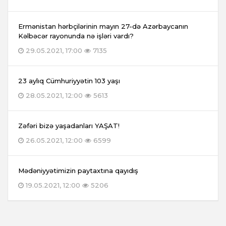
Ermənistan hərbçilərinin mayın 27-də Azərbaycanın
Kəlbəcər rayonunda nə işləri vardı?
29.05.2021, 17:00
7135
23 aylıq Cümhuriyyətin 103 yaşı
28.05.2021, 12:00
5613
Zəfəri bizə yaşadanları YAŞAT!
26.05.2021, 12:00
6599
Mədəniyyətimizin paytaxtına qayıdış
19.05.2021, 12:00
5206