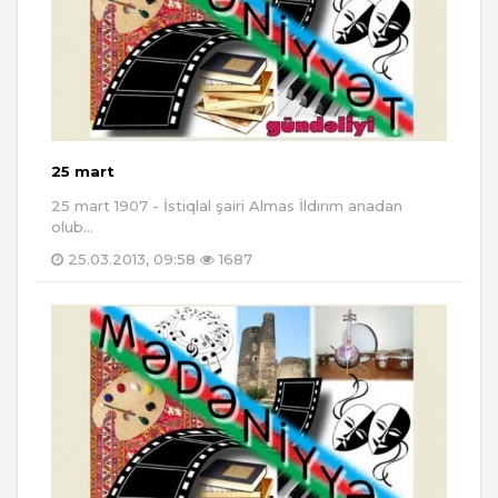
25 mart
25 mart 1907 - İstiqlal şairi Almas İldırım anadan
olub...
25.03.2013, 09:58
1687