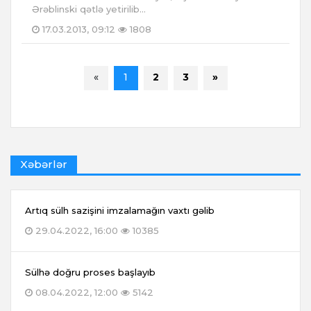
Ərəblinski qətlə yetirilib...
17.03.2013, 09:12
1808
«
1
2
3
»
Xəbərlər
Artıq sülh sazişini imzalamağın vaxtı gəlib
29.04.2022, 16:00
10385
Sülhə doğru proses başlayıb
08.04.2022, 12:00
5142