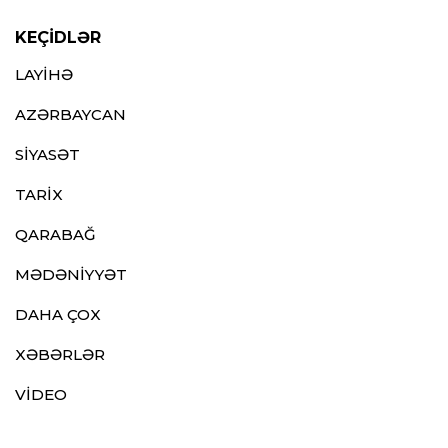
KEÇİDLƏR
LAYİHƏ
AZƏRBAYCAN
SİYASƏT
TARİX
QARABAĞ
MƏDƏNİYYƏT
DAHA ÇOX
XƏBƏRLƏR
VİDEO