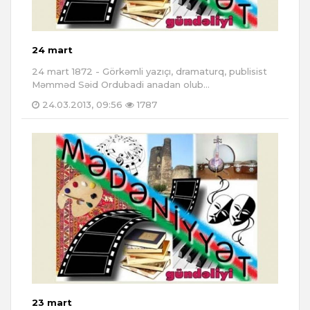
24 mart
24 mart 1872 - Görkəmli yazıçı, dramaturq, publisist
Məmməd Səid Ordubadi anadan olub...
24.03.2013, 09:56
1787
23 mart