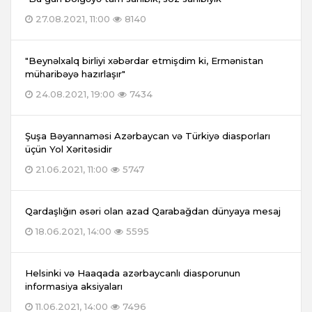
27.08.2021, 11:00
8140
"Beynəlxalq birliyi xəbərdar etmişdim ki, Ermənistan
müharibəyə hazırlaşır"
24.08.2021, 19:00
7434
Şuşa Bəyannaməsi Azərbaycan və Türkiyə diasporları
üçün Yol Xəritəsidir
21.06.2021, 11:00
5747
Qardaşlığın əsəri olan azad Qarabağdan dünyaya mesaj
18.06.2021, 14:00
5595
Helsinki və Haaqada azərbaycanlı diasporunun
informasiya aksiyaları
11.06.2021, 14:00
7496