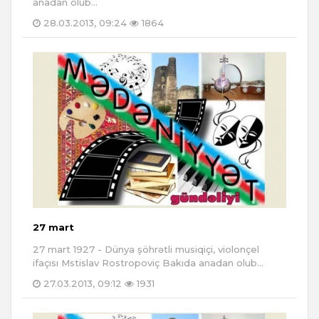
anadan olub...
28.03.2013, 09:24
1864
27 mart
27 mart 1927 - Dünya şöhrətli musiqiçi, violonçel
ifaçısı Mstislav Rostropoviç Bakıda anadan olub...
27.03.2013, 09:12
1931