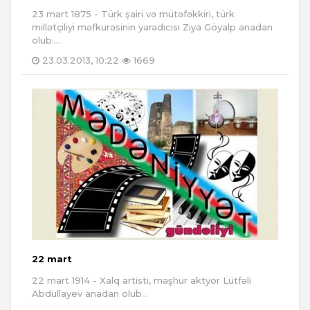
23 mart 1875 - Türk şairi və mütəfəkkiri, türk
millətçiliyi məfkurəsinin yaradıcısı Ziya Göyalp anadan
olub....
23.03.2013, 10:22
1669
22 mart
22 mart 1914 - Xalq artisti, məşhur aktyor Lütfəli
Abdullayev anadan olub...