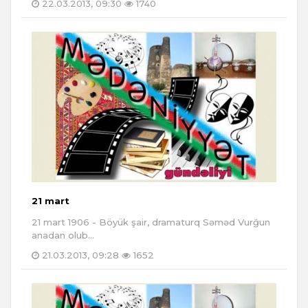
22.03.2013, 09:30
1740
21 mart
21 mart 1906 - Böyük şair, dramaturq Səməd Vurğun
anadan olub...
21.03.2013, 09:28
1652