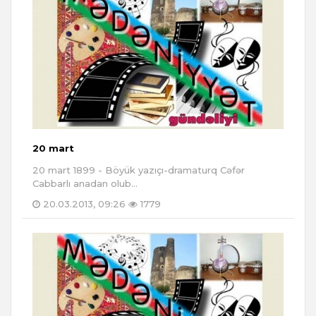
20 mart
20 mart 1899 - Böyük yazıçı-dramaturq Cəfər
Cabbarlı anadan olub...
20.03.2013, 09:26
1779