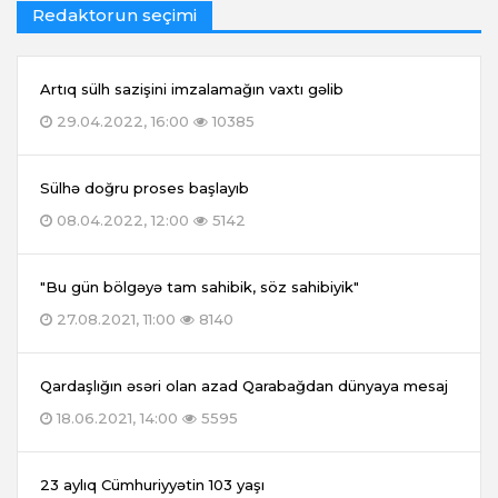
Redaktorun seçimi
Artıq sülh sazişini imzalamağın vaxtı gəlib
29.04.2022, 16:00
10385
Sülhə doğru proses başlayıb
08.04.2022, 12:00
5142
"Bu gün bölgəyə tam sahibik, söz sahibiyik"
27.08.2021, 11:00
8140
Qardaşlığın əsəri olan azad Qarabağdan dünyaya mesaj
18.06.2021, 14:00
5595
23 aylıq Cümhuriyyətin 103 yaşı