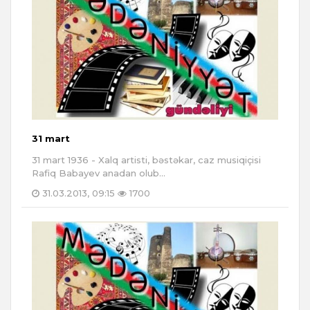
31 mart
31 mart 1936 - Xalq artisti, bəstəkar, caz musiqiçisi
Rafiq Babayev anadan olub...
31.03.2013, 09:15
1700