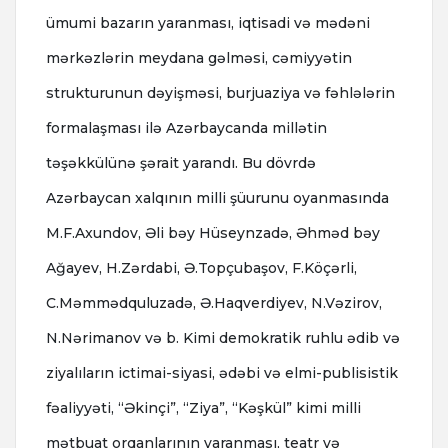
ümumi bazarın yaranması, iqtisadi və mədəni
mərkəzlərin meydana gəlməsi, cəmiyyətin
strukturunun dəyişməsi, burjuaziya və fəhlələrin
formalaşması ilə Azərbaycanda millətin
təşəkkülünə şərait yarandı. Bu dövrdə
Azərbaycan xalqının milli şüurunu oyanmasında
M.F.Axundov, Əli bəy Hüseynzadə, Əhməd bəy
Ağayev, H.Zərdabi, Ə.Topçubaşov, F.Köçərli,
C.Məmmədquluzadə, Ə.Haqverdiyev, N.Vəzirov,
N.Nərimanov və b. Kimi demokratik ruhlu ədib və
ziyalıların ictimai-siyasi, ədəbi və elmi-publisistik
fəaliyyəti, “Əkinçi”, “Ziya”, “Kəşkül” kimi milli
mətbuat orqanlarının yaranması, teatr və