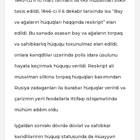
1843-cü il 10 mart fərmanı ilə «Ali müsəlman silki»
təsis edildi, 1846-cı il 6 dekabr tarixində isə “Bəy
və ağaların hüquqları haqqında reskript” elan
edildi. Bu sənədə əsasən bəy və ağaların torpaq
və sahibkarlıq hüququ toxunulmaz elan edildi,
onlara kənqdlilər üzərində polis idarə üsulunu
həyata keçirmək hüququ verildi. Reskript ali
müsəlman silkinə torpaq hüquqları baxımından
Rusiya zadəganları ilə bərabər hüquqlar verirdi və
çarizmin yerli feodallarla ittifaqı istiqamətində
mühüm addım oldu.
İşğaldan sonrakı dövrdə dövlət və sahibkar
kəndlilərinin hüquqi statusunda da müəyyən