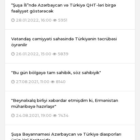
“Şuşa İli”ndə Azərbaycan və Türkiyə QHT-ləri birgə
fəaliyyət göstərəcək
28.01.2022, 16:00
5951
Vətəndaş cəmiyyəti sahəsində Türkiyənin təcrübəsi
öyrənilir
26.01.2022, 15:00
5839
"Bu gün bölgəyə tam sahibik, söz sahibiyik"
27.08.2021, 11:00
8140
"Beynəlxalq birliyi xəbərdar etmişdim ki, Ermənistan
müharibəyə hazırlaşır"
24.08.2021, 19:00
7434
Şuşa Bəyannaməsi Azərbaycan və Türkiyə diasporları