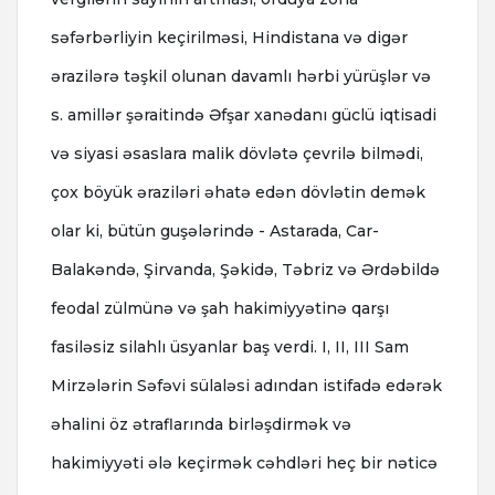
səfərbərliyin keçirilməsi, Hindistana və digər
ərazilərə təşkil olunan davamlı hərbi yürüşlər və
s. amillər şəraitində Əfşar xanədanı güclü iqtisadi
və siyasi əsaslara malik dövlətə çevrilə bilmədi,
çox böyük əraziləri əhatə edən dövlətin demək
olar ki, bütün guşələrində - Astarada, Car-
Balakəndə, Şirvanda, Şəkidə, Təbriz və Ərdəbildə
feodal zülmünə və şah hakimiyyətinə qarşı
fasiləsiz silahlı üsyanlar baş verdi. I, II, III Sam
Mirzələrin Səfəvi sülaləsi adından istifadə edərək
əhalini öz ətraflarında birləşdirmək və
hakimiyyəti ələ keçirmək cəhdləri heç bir nəticə