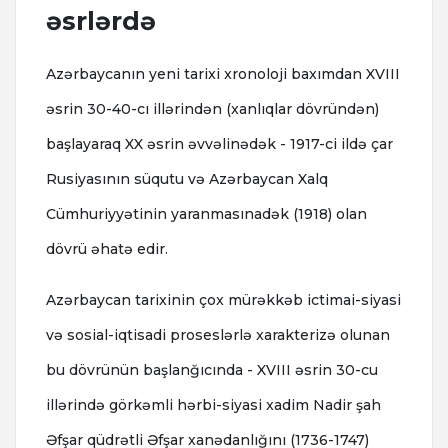
əsrlərdə
Azərbaycanın yeni tarixi xronoloji baxımdan XVIII
əsrin 30-40-cı illərindən (xanlıqlar dövründən)
başlayaraq XX əsrin əvvəlinədək - 1917-ci ildə çar
Rusiyasının süqutu və Azərbaycan Xalq
Cümhuriyyətinin yaranmasınadək (1918) olan
dövrü əhatə edir.
Azərbaycan tarixinin çox mürəkkəb ictimai-siyasi
və sosial-iqtisadi proseslərlə xarakterizə olunan
bu dövrünün başlanğıcında - XVIII əsrin 30-cu
illərində görkəmli hərbi-siyasi xadim Nadir şah
Əfşar qüdrətli Əfşar xanədanlığını (1736-1747)