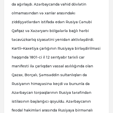
da ağırlaşdı. Azərbaycanda vahid dövlətin
olmamasından və xanlar arasındakı
ziddiyyətlərdən istifadə edən Rusiya Cənubi
Qafqaz və Xəzəryanı bölgələrlə bağlı hərbi
təcavüzkarlıq siyasətini yenidən aktivləşdirdi.
Kartli–Kaxetiya çarlığının Rusiyaya birləşdirilməsi
haqqında 1801-ci il 12 sentyabr tarixli car
manifesti ilə çarlıqdan vassal asılılığında olan
Qazax, Borçalı, Şəmsəddin sultanlıqları da
Rusiyanın himayəsinə keçdi və bununla da
Azərbaycan torpaqlarının Rusiya tərəfindən
istilasının başlanğıcı qoyuldu. Azərbaycanın
feodal hakimləri arasında Rusiyaya birmənalı