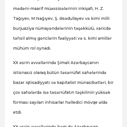
mədəni-maarif müəssisələrinin inkişafı, H. Z.
Tağıyev, M.Nağıyev, Ş. Əsədullayev və kimi milli
burjuaziya nümayəndələrinin təşəkkülü, xaricdə
təhsil almış gənclərin fəaliyyəti və s. kimi amillər
mühüm rol oynadı.
XX əsrin əvvəllərində Şimali Azərbaycanın
istisnasız olaraq bütün təsərrüfat sahələrində
bazar iqtisadiyyatı və kapitalist münasibətləri, bir
çox sahələrdə isə təsərrüfatın təşkilinin yüksək
forması sayılan inhisarlar həlledici mövqe əldə
etdi.
XX əsrin əvvəllərində həm də Azərbaycan