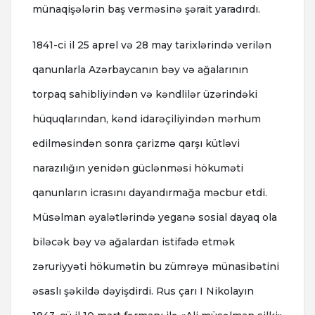
münaqişələrin baş verməsinə şərait yaradırdı.
1841-ci il 25 aprel və 28 may tarixlərində verilən
qanunlarla Azərbaycanın bəy və ağalarının
torpaq sahibliyindən və kəndlilər üzərindəki
hüquqlarından, kənd idarəçiliyindən mərhum
edilməsindən sonra çarizmə qarşı kütləvi
narazılığın yenidən güclənməsi hökuməti
qanunların icrasını dayandırmağa məcbur etdi.
Müsəlman əyalətlərində yeganə sosial dayaq ola
biləcək bəy və ağalardan istifadə etmək
zəruriyyəti hökumətin bu zümrəyə münasibətini
əsaslı şəkildə dəyişdirdi. Rus çarı I Nikolayın