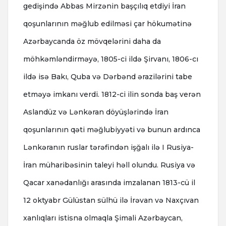
gedişində Abbas Mirzənin başçılıq etdiyi İran
qoşunlarının məğlub edilməsi çar hökumətinə
Azərbaycanda öz mövqelərini daha da
möhkəmləndirməyə, 1805-ci ildə Şirvanı, 1806-cı
ildə isə Bakı, Quba və Dərbənd ərazilərini tabe
etməyə imkanı verdi. 1812-ci ilin sonda baş verən
Aslandüz və Lənkəran döyüşlərində İran
qoşunlarının qəti məğlubiyyəti və bunun ardınca
Lənkəranın ruslar tərəfindən işğalı ilə I Rusiya-
İran müharibəsinin taleyi həll olundu. Rusiya və
Qacar xanədanlığı arasında imzalanan 1813-cü il
12 oktyabr Gülüstan sülhü ilə İrəvan və Naxçıvan
xanlıqları istisna olmaqla Şimali Azərbaycan,