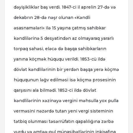
dəyişikliklər baş verdi. 1847-ci il aprelin 27-də və
dekabrın 28-də nəşr olunan «Kəndli
əsasnamələri» ilə 15 yaşına çatmış sahibkar
kəndlilərinə 5 desyatindən az olmayaraq yararlı
torpaq sahəsi, eləcə də başqa sahibkarların
yanına köçmək hüququ verildi. 1853-cü ildə
dövlət kəndlilərinin bir yerdən başqa yerə köçmə
hüququnun ləğv edilməsi isə köçmə prosesinin
qarşısını ala bilmədi. 1852-ci ildə dövlət
kəndlilərinin xəzinəyə vergini məhsulla yox pulla
verməsini nəzərdə tutan yeni vergi sisteminin
tətbiq olunması təsərrüfatın qapalılığına zərbə
vurdu və əmtəə-pul münasibətlərinin inkişafına