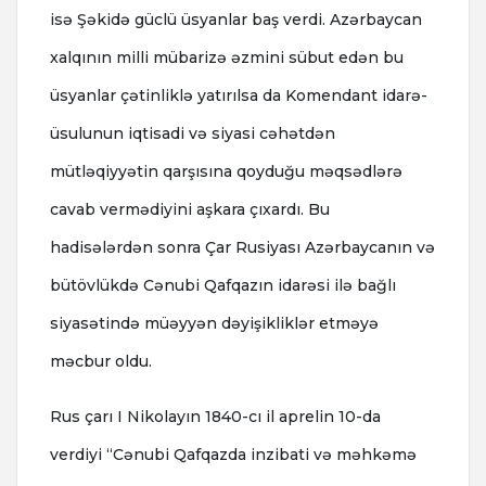
isə Şəkidə güclü üsyanlar baş verdi. Azərbaycan
xalqının milli mübarizə əzmini sübut edən bu
üsyanlar çətinliklə yatırılsa da Komendant idarə-
üsulunun iqtisadi və siyasi cəhətdən
mütləqiyyətin qarşısına qoyduğu məqsədlərə
cavab vermədiyini aşkara çıxardı. Bu
hadisələrdən sonra Çar Rusiyası Azərbaycanın və
bütövlükdə Cənubi Qafqazın idarəsi ilə bağlı
siyasətində müəyyən dəyişikliklər etməyə
məcbur oldu.
Rus çarı I Nikolayın 1840-cı il aprelin 10-da
verdiyi “Cənubi Qafqazda inzibati və məhkəmə