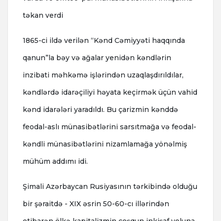
təkan verdi
1865-ci ildə verilən “Kənd Cəmiyyəti haqqında
qanun”la bəy və ağalar yenidən kəndlərin
inzibati məhkəmə işlərindən uzaqlaşdırıldılar,
kəndlərdə idarəçiliyi həyata keçirmək üçün vahid
kənd idarələri yaradıldı. Bu çarizmin kənddə
feodal-aslı münasibətlərini sarsıtmağa və feodal-
kəndli münasibətlərini nizamlamağa yönəlmiş
mühüm addımı idi.
Şimali Azərbaycan Rusiyasının tərkibində olduğu
bir şəraitdə - XIX əsrin 50-60-cı illərindən