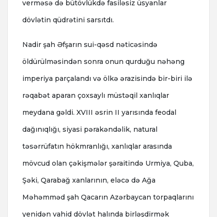
verməsə də bütövlükdə fasiləsiz üsyanlar
dövlətin qüdrətini sarsıtdı.
Nadir şah Əfşarın sui-qəsd nəticəsində
öldürülməsindən sonra onun qurduğu nəhəng
imperiya parçalandı və ölkə ərazisində bir-biri ilə
rəqabət aparan çoxsaylı müstəqil xanlıqlar
meydana gəldi. XVIII əsrin II yarısında feodal
dağınıqlığı, siyasi pərakəndəlik, natural
təsərrüfatın hökmranlığı, xanlıqlar arasında
mövcud olan çəkişmələr şəraitində Urmiya, Quba,
Şəki, Qarabağ xanlarının, eləcə də Ağa
Məhəmməd şah Qacarın Azərbaycan torpaqlarını
yenidən vahid dövlət halında birləşdirmək