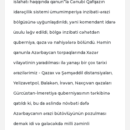
islahatı haqqında qanun”la Cənubi Qafqazın
idarəçilik sistemi ümumimperiya inzibati-ərazi
bölgüsünə uyğunlaşdırıldı, yəni komendant idarə
üsulu ləğv edildi, bölgə inzibati cəhətdən
quberniya, qəza və nahiyələrə bölündü. Həmin
qanunla Azərbaycan torpaqlarında Xəzər
vilayətinin yaradılması ilə yanaşı bir çox tarixi
ərazilərimiz - Qazax və Şəmşəddil distansiyaları,
Yelizavetpol, Balakən, İrəvan, Naxçıvan qəzaları
Gürcüstan-İmeretiya quberniyasının tərkibinə
qatıldı ki, bu da əslində növbəti dəfə
Azərbaycanın ərazi bütövlüyünün pozulması
demək idi və gələcəkdə milli zəminli