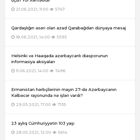
üçün Yol Xəritəsidir
21.06.2021, 11:00
5747
Qardaşlığın əsəri olan azad Qarabağdan dünyaya mesaj
18.06.2021, 14:00
5595
Helsinki və Haaqada azərbaycanlı diasporunun
informasiya aksiyaları
11.06.2021, 14:00
7496
Ermənistan hərbçilərinin mayın 27-də Azərbaycanın
Kəlbəcər rayonunda nə işləri vardı?
29.05.2021, 17:00
7135
23 aylıq Cümhuriyyətin 103 yaşı
28.05.2021, 12:00
5614