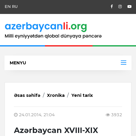
EN
RU
MENYU
Əsas səhifə
Xronika
Yeni tarix
24.01.2014, 21:04
3932
Azərbaycan XVIII-XIX