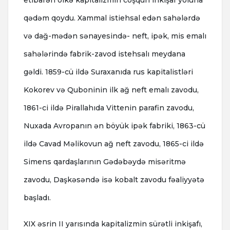
etibarən ölkə kapitalizmin coşqun inkişaf yoluna
qədəm qoydu. Xammal istiehsal edən sahələrdə
və dağ-mədən sənayesində- neft, ipək, mis emalı
sahələrində fabrik-zavod istehsalı meydana
gəldi. 1859-cü ildə Suraxanıda rus kapitalistləri
Kokorev və Quboninin ilk ağ neft emalı zavodu,
1861-ci ildə Pirallahıda Vittenin parafin zavodu,
Nuxada Avropanın ən böyük ipək fabriki, 1863-cü
ildə Cavad Məlikovun ağ neft zavodu, 1865-ci ildə
Simens qardaşlarının Gədəbəydə misəritmə
zavodu, Daşkəsəndə isə kobalt zavodu fəaliyyətə
başladı.
XIX əsrin II yarısında kapitalizmin sürətli inkişafı,