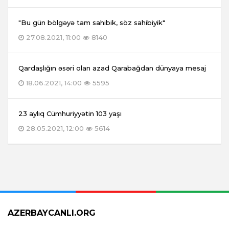
"Bu gün bölgəyə tam sahibik, söz sahibiyik"
27.08.2021, 11:00
8140
Qardaşlığın əsəri olan azad Qarabağdan dünyaya mesaj
18.06.2021, 14:00
5595
23 aylıq Cümhuriyyətin 103 yaşı
28.05.2021, 12:00
5614
AZERBAYCANLI.ORG