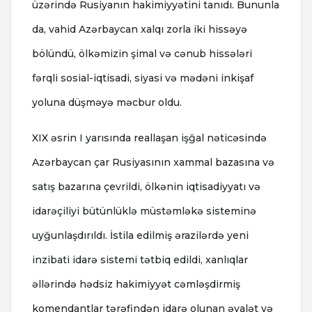
üzərində Rusiyanın hakimiyyətini tanıdı. Bununla
da, vahid Azərbaycan xalqı zorla iki hissəyə
bölündü, ölkəmizin şimal və cənub hissələri
fərqli sosial-iqtisadi, siyasi və mədəni inkişaf
yoluna düşməyə məcbur oldu.
XIX əsrin I yarısında reallaşan işğal nəticəsində
Azərbaycan çar Rusiyasının xammal bazasına və
satış bazarına çevrildi, ölkənin iqtisadiyyatı və
idarəçiliyi bütünlüklə müstəmləkə sisteminə
uyğunlaşdırıldı. İstila edilmiş ərazilərdə yeni
inzibati idarə sistemi tətbiq edildi, xanlıqlar
əllərində hədsiz hakimiyyət cəmləşdirmiş
komendantlar tərəfindən idarə olunan əyalət və