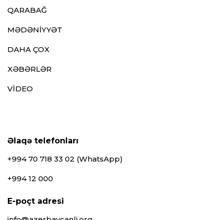
QARABAĞ
MƏDƏNİYYƏT
DAHA ÇOX
XƏBƏRLƏR
VİDEO
Əlaqə telefonları
+994 70 718 33 02 (WhatsApp)
+994 12 000
E-poçt adresi
info@azerbaycanli.org