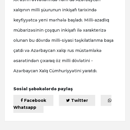
xalqının milli şüurunun inkişafı tarixində
keyfiyyətcə yeni mərhələ başladı. Milli-azadlıq
mübarizəsinin çoşqun inkişafı ilə xarakterizə
olunan bu dövrdə milli-siyasi təşkilatlanma başa
çatdı və Azərbaycan xalqı rus müstəmləkə
əsarətindən çıxaraq öz milli dövlətini -
Azərbaycan Xalq Cümhuriyyətini yaratdı.
Sosial şəbəkələrdə paylaş
Facebook
Twitter
Whatsapp