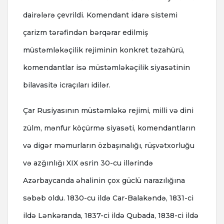
dairələrə çevrildi. Komendant idarə sistemi
çarizm tərəfindən bərqərar edilmiş
müstəmləkəçilik rejiminin konkret təzahürü,
komendantlar isə müstəmləkəçilik siyasətinin
bilavasitə icraçıları idilər.
Çar Rusiyasının müstəmləkə rejimi, milli və dini
zülm, mənfur köçürmə siyasəti, komendantların
və digər məmurların özbaşınalığı, rüşvətxorluğu
və azğınlığı XIX əsrin 30-cu illərində
Azərbaycanda əhalinin çox güclü narazılığına
səbəb oldu. 1830-cu ildə Car-Balakəndə, 1831-ci
ildə Lənkəranda, 1837-ci ildə Qubada, 1838-ci ildə