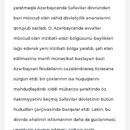
yaratmaqla Azərbaycanda Səfəvilər dövründən
bəri mövcud olan vahid dövlətçilik ənənələrini
qoruyub saxladı. O, Azərbaycanda əvvəllər
mövcud olan inzibati-ərazi bölgüsünü-bəylikləri
ləğv edərək yeni inzibati bölgə yaratdı, şah elan
edilməsinə mənfi münasibət bəsləyən bəzi
Azərbaycan feodallarını cəzalandıraraq Xorasana
sürgün etdi, bir çoxlarının isə hüquqlarını
məhdudlaşdırdı, ciddi mübarizə şəraitində öz
hakimiyyətini keçmiş Səfəvilər dövlətinin bütün
hüdudları çərçivəsində bərqərar etdi. Lakin, bu
dövrdə əhalinin istismarının daha da güclənməsi,
vergilərin sayının artması, orduya zorla