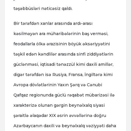
təşəbbüsləri nəticəsiz qaldı.
Bir tərəfdən xanlar arasında ardı-arası
kəsilməyən ara müharibələrinin baş verməsi,
feodallarla ölkə ərazisinin böyük əksəriyyətini
təşkil edən kəndlilər arasında sinfi ziddiyətlərin
güclənməsi, iqtisadi tənəzzül kimi daxili amillər,
digər tərəfdən isə Rusiya, Fransa, İngiltərə kimi
Avropa dövlətlərinin Yaxın Şərq və Cənubi
Qafqaz regionunda güclü rəqabət mübarizəsi ilə
xarakterizə olunan gərgin beynəlxalq siyasi
şəraitlə əlaqədar XIX əsrin əvvəllərinə doğru
Azərbaycanın daxili və beynəlxalq vəziyyəti daha