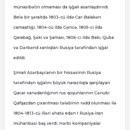
münasibətin olmaması da işğalı asanlaşdırırdı.
Belə bir şəraitdə 1803-cü ildə Car-Balakən
camaatlığı, 1804-cü ildə Gəncə, 1805-ci ildə
Qarabağ, Şəki və Şamaxı, 1806-cı ildə Bakı, Quba
və Dərbənd xanlıqları Rusiya tərəfindən işğal
edildi.
Şimali Azərbaycanın bir hissəsinin Rusiya
tərəfindən işğalını böyük narazılıqla qarşılayan
Qacar xanədanlığının rus qoşunlarının Cənubi
Qafqazdan çıxarılması tələbinin rədd olunması ilə
1804-1813-cü illəri əhatə edən I Rusiya-İran
müharibəsi baş verdi. Hərbi kompaniyalar