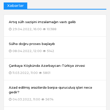
Xəbərlər
Artıq sülh sazişini imzalamağın vaxtı gəlib
29.04.2022, 16:00
10388
Sülhə doğru proses başlayıb
08.04.2022, 12:00
5142
Çankaya Köşkündə Azərbaycan-Türkiyə zirvəsi
11.03.2022, 11:00
5801
Azad edilmiş ərazilərdə bərpa-quruculuq işləri necə
gedir?
04.03.2022, 11:00
5674