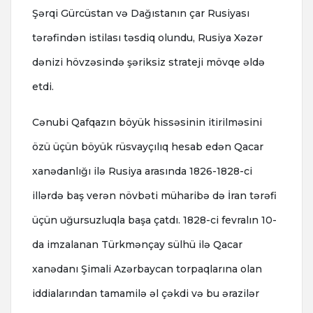
Şərqi Gürcüstan və Dağıstanın çar Rusiyası
tərəfindən istilası təsdiq olundu, Rusiya Xəzər
dənizi hövzəsində şəriksiz strateji mövqe əldə
etdi.
Cənubi Qafqazın böyük hissəsinin itirilməsini
özü üçün böyük rüsvayçılıq hesab edən Qacar
xanədanlığı ilə Rusiya arasında 1826-1828-ci
illərdə baş verən növbəti müharibə də İran tərəfi
üçün uğursuzluqla başa çatdı. 1828-ci fevralın 10-
da imzalanan Türkmənçay sülhü ilə Qacar
xanədanı Şimali Azərbaycan torpaqlarına olan
iddialarından tamamilə əl çəkdi və bu ərazilər