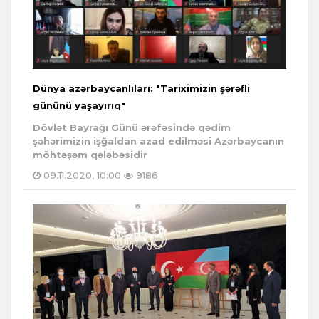
Dünya azərbaycanlıları: "Tariximizin şərəfli
gününü yaşayırıq"
Dövlət Bayrağı Günü ərəfəsində qədim
şəhərimizin işğaldan azad edilməsi Azərbaycanın
möhtəşəm qələbəsidir
09.11.2020, 10:00
9186