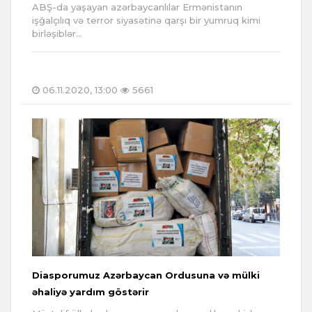
ABŞ-da yaşayan azərbaycanlılar Ermənistanın
işğalçılıq və terror siyasətinə qarşı bir yumruq kimi
birləşiblər...
06.11.2020, 13:00
5661
Diasporumuz Azərbaycan Ordusuna və mülki
əhaliyə yardım göstərir