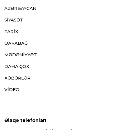
AZƏRBAYCAN
SİYASƏT
TARİX
QARABAĞ
MƏDƏNİYYƏT
DAHA ÇOX
XƏBƏRLƏR
VİDEO
Əlaqə telefonları