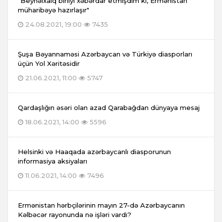
"Beynəlxalq birliyi xəbərdar etmişdim ki, Ermənistan
müharibəyə hazırlaşır"
24.08.2021, 19:00
7435
Şuşa Bəyannaməsi Azərbaycan və Türkiyə diasporları
üçün Yol Xəritəsidir
21.06.2021, 11:00
5747
Qardaşlığın əsəri olan azad Qarabağdan dünyaya mesaj
18.06.2021, 14:00
5596
Helsinki və Haaqada azərbaycanlı diasporunun
informasiya aksiyaları
11.06.2021, 14:00
7496
Ermənistan hərbçilərinin mayın 27-də Azərbaycanın
Kəlbəcər rayonunda nə işləri vardı?