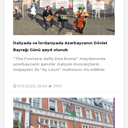
İtaliyada və İordaniyada Azərbaycanın Dövlət
Bayrağı Günü qeyd olunub
“The Fontana della Dea Roma” meydanında
azərbaycanlı gənclər italiyalı musiqiçilərin
müşayiəti ilə “Ay Laçın” mahnısını ifa ediblər
10.11.2020, 19:00
3747