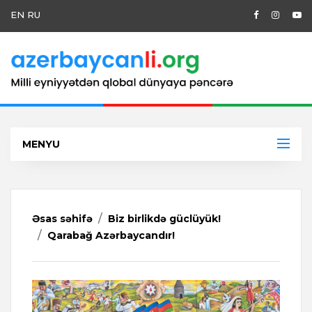
EN
RU
MENYU
Əsas səhifə
Biz birlikdə güclüyük!
Qarabağ Azərbaycandır!