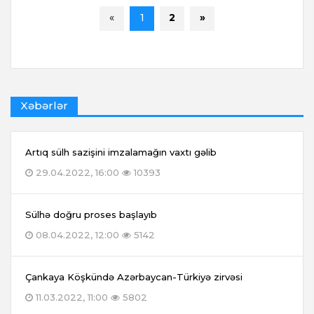
«
1
2
»
Xəbərlər
Artıq sülh sazişini imzalamağın vaxtı gəlib
29.04.2022, 16:00
10393
Sülhə doğru proses başlayıb
08.04.2022, 12:00
5142
Çankaya Köşkündə Azərbaycan-Türkiyə zirvəsi
11.03.2022, 11:00
5802