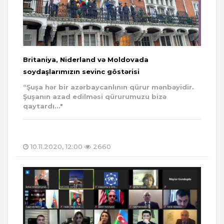
Britaniya, Niderland və Moldovada
soydaşlarımızın sevinc göstərisi
“Şuşa hər bir azərbaycanlının qürur mənbəyidir.
Şuşanın azad edilməsi qürurumuzu bizə
qaytardı..."
10.11.2020, 12:00
2660