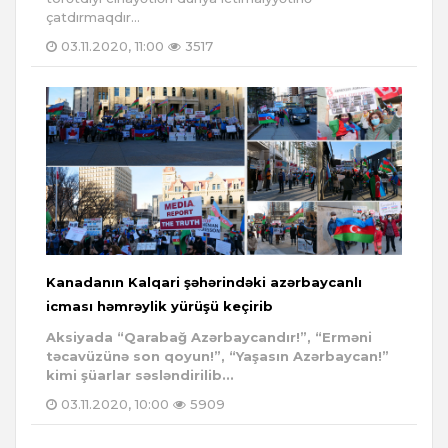
çatdırmaqdır...
03.11.2020, 11:00
3517
Kanadanın Kalqari şəhərindəki azərbaycanlı
icması həmrəylik yürüşü keçirib
Aksiyada “Qarabağ Azərbaycandır!”, “Erməni
təcavüzünə son qoyun!”, “Yaşasın Azərbaycan!”
kimi şüarlar səsləndirilib...
03.11.2020, 10:00
5909