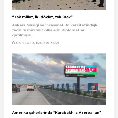
“Tək millət, iki dövlət, tək ürək”
Ankara Musiqi və İncəsənət Universitetindəjki
tədbirə müxtəlif ölkələrin diplomatları
qatılmışdı...
06.11.2020, 14:00
3439
Amerika şəhərlərində “Karabakh is Azerbaijan”