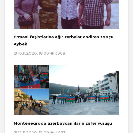
Erməni faşistlərinə ağır zərbələr endirən topçu
Aybek
16.11.2020, 18:00
3368
Monteneqroda azərbaycanlıların zəfər yürüşü
12.11.2020, 12:00
4433