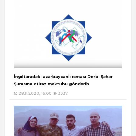
İngiltərədəki azərbaycanlı icması Derbi Şəhər
Şurasına etiraz məktubu göndərib
28.11.2020, 16:00
3337