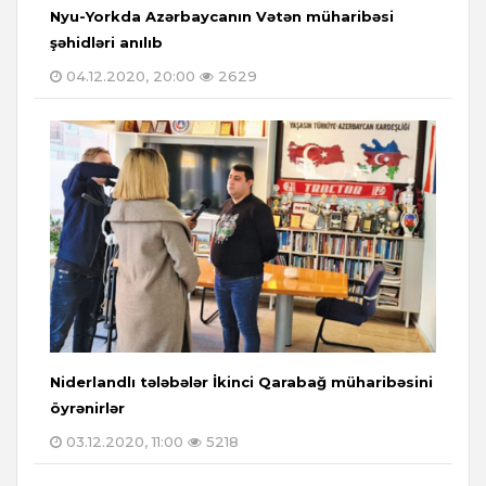
Nyu-Yorkda Azərbaycanın Vətən müharibəsi
şəhidləri anılıb
04.12.2020, 20:00
2629
Niderlandlı tələbələr İkinci Qarabağ müharibəsini
öyrənirlər
03.12.2020, 11:00
5218