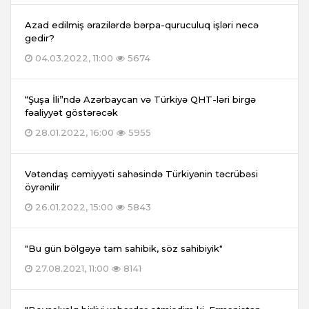
Azad edilmiş ərazilərdə bərpa-quruculuq işləri necə
gedir?
04.03.2022, 11:00
5674
“Şuşa İli”ndə Azərbaycan və Türkiyə QHT-ləri birgə
fəaliyyət göstərəcək
28.01.2022, 16:00
5955
Vətəndaş cəmiyyəti sahəsində Türkiyənin təcrübəsi
öyrənilir
26.01.2022, 15:00
5843
"Bu gün bölgəyə tam sahibik, söz sahibiyik"
27.08.2021, 11:00
8141