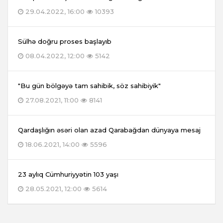
29.04.2022, 16:00
10393
Sülhə doğru proses başlayıb
08.04.2022, 12:00
5142
"Bu gün bölgəyə tam sahibik, söz sahibiyik"
27.08.2021, 11:00
8141
Qardaşlığın əsəri olan azad Qarabağdan dünyaya mesaj
18.06.2021, 14:00
5596
23 aylıq Cümhuriyyətin 103 yaşı
28.05.2021, 12:00
5614