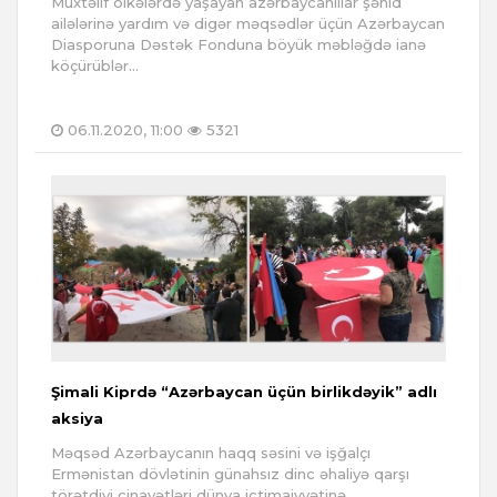
Müxtəlif ölkələrdə yaşayan azərbaycanlılar şəhid
ailələrinə yardım və digər məqsədlər üçün Azərbaycan
Diasporuna Dəstək Fonduna böyük məbləğdə ianə
köçürüblər...
06.11.2020, 11:00
5321
Şimali Kiprdə “Azərbaycan üçün birlikdəyik” adlı
aksiya
Məqsəd Azərbaycanın haqq səsini və işğalçı
Ermənistan dövlətinin günahsız dinc əhaliyə qarşı
törətdiyi cinayətləri dünya ictimaiyyətinə