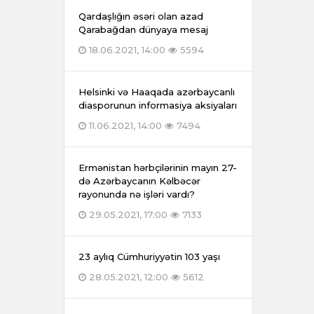
Qardaşlığın əsəri olan azad
Qarabağdan dünyaya mesaj
18.06.2021, 14:00
5594
Helsinki və Haaqada azərbaycanlı
diasporunun informasiya aksiyaları
11.06.2021, 14:00
7494
Ermənistan hərbçilərinin mayın 27-
də Azərbaycanın Kəlbəcər
rayonunda nə işləri vardı?
29.05.2021, 17:00
7133
23 aylıq Cümhuriyyətin 103 yaşı
28.05.2021, 12:00
5612