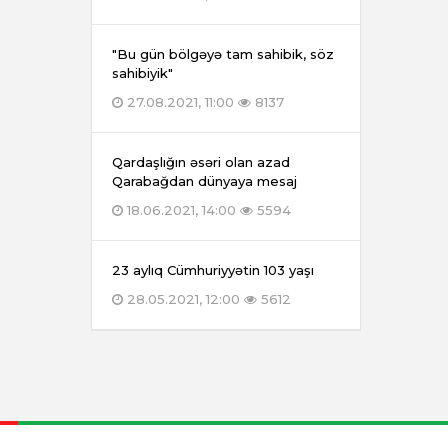
"Bu gün bölgəyə tam sahibik, söz
sahibiyik"
27.08.2021, 11:00
8137
Qardaşlığın əsəri olan azad
Qarabağdan dünyaya mesaj
18.06.2021, 14:00
5594
23 aylıq Cümhuriyyətin 103 yaşı
28.05.2021, 12:00
5612