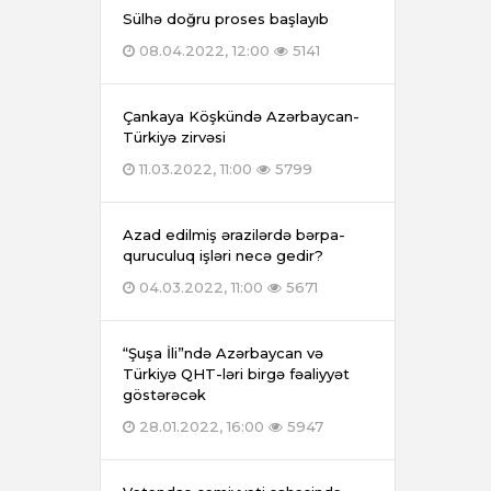
Sülhə doğru proses başlayıb
08.04.2022, 12:00
5141
Çankaya Köşkündə Azərbaycan-
Türkiyə zirvəsi
11.03.2022, 11:00
5799
Azad edilmiş ərazilərdə bərpa-
quruculuq işləri necə gedir?
04.03.2022, 11:00
5671
“Şuşa İli”ndə Azərbaycan və
Türkiyə QHT-ləri birgə fəaliyyət
göstərəcək
28.01.2022, 16:00
5947