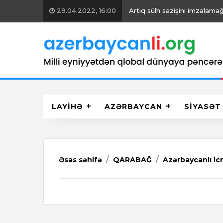
29.04.2022, 16:00
Artıq sülh sazişini imzalamağ
LAYİHƏ
AZƏRBAYCAN
SİYASƏT
Əsas səhifə
QARABAĞ
Azərbaycanlı ic