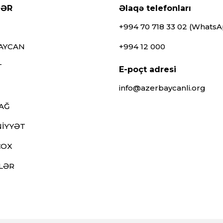
LƏR
Əlaqə telefonları
+994 70 718 33 02 (Whats
AYCAN
+994 12 000
T
E-poçt adresi
info@azerbaycanli.org
AĞ
İYYƏT
ÇOX
LƏR