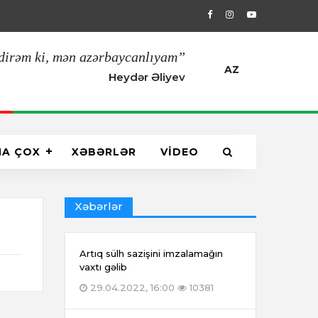
11.03.2022, 11:00
Çankaya Köşkündə A
dirəm ki, mən azərbaycanlıyam”
AZ
Heydər Əliyev
HA ÇOX
XƏBƏRLƏR
VİDEO
Xəbərlər
Artıq sülh sazişini imzalamağın
vaxtı gəlib
29.04.2022, 16:00
10381