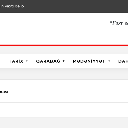
ın vaxtı gəlib
“Fəxr e
TARİX
QARABAĞ
MƏDƏNİYYƏT
DA
ması