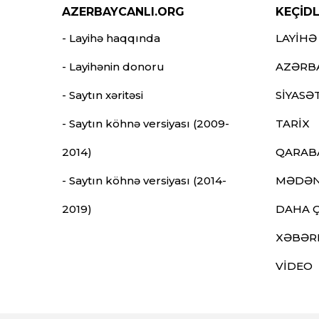
AZERBAYCANLI.ORG
KEÇİD
- Layihə haqqında
LAYİHƏ
- Layihənin donoru
AZƏRB
- Saytın xəritəsi
SİYASƏ
- Saytın köhnə versiyası (2009-
TARİX
2014)
QARAB
- Saytın köhnə versiyası (2014-
MƏDƏN
2019)
DAHA 
XƏBƏR
VİDEO