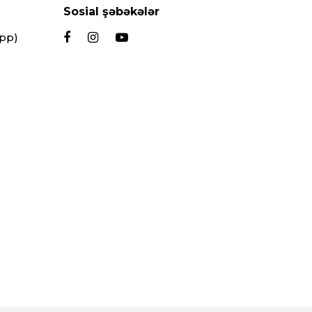
Sosial şəbəkələr
App)