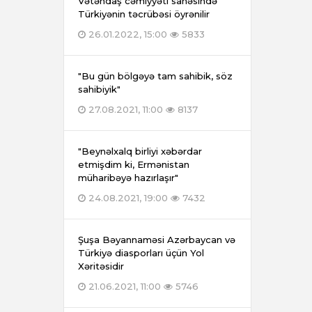
Vətəndaş cəmiyyəti sahəsində
Türkiyənin təcrübəsi öyrənilir
26.01.2022, 15:00
5833
"Bu gün bölgəyə tam sahibik, söz
sahibiyik"
27.08.2021, 11:00
8137
"Beynəlxalq birliyi xəbərdar
etmişdim ki, Ermənistan
müharibəyə hazırlaşır"
24.08.2021, 19:00
7432
Şuşa Bəyannaməsi Azərbaycan və
Türkiyə diasporları üçün Yol
Xəritəsidir
21.06.2021, 11:00
5746