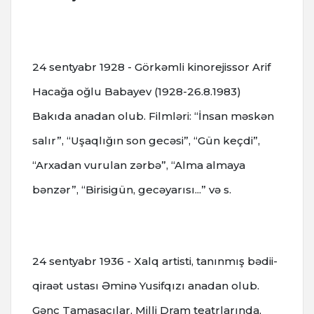
24 sentyabr 1928 - Görkəmli kinorejissor Arif
Hacağa oğlu Babayev (1928-26.8.1983)
Bakıda anadan olub. Filmləri: “İnsan məskən
salır”, “Uşaqlığın son gecəsi”, “Gün keçdi”,
“Arxadan vurulan zərbə”, “Alma almaya
bənzər”, “Birisigün, gecəyarısı...” və s.
24 sentyabr 1936 - Xalq artisti, tanınmış bədii-
qiraət ustası Əminə Yusifqızı anadan olub.
Gənc Tamaşaçılar, Milli Dram teatrlarında,