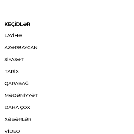
KEÇİDLƏR
LAYİHƏ
AZƏRBAYCAN
SİYASƏT
TARİX
QARABAĞ
MƏDƏNİYYƏT
DAHA ÇOX
XƏBƏRLƏR
VİDEO