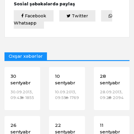
Sosial şəbəkələrdə paylaş
Facebook
Twitter
Whatsapp
Oxşar xəbərlər
30
10
28
sentyabr
sentyabr
sentyabr
30.09.2013,
10.09.2013,
28.09.2013,
09:43
1855
09:55
1769
09:29
2094
26
22
11
sentyabr
sentyabr
sentyabr