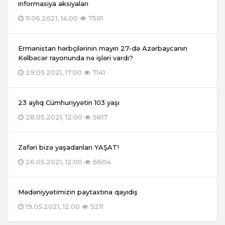
informasiya aksiyaları
11.06.2021, 14:00
7501
Ermənistan hərbçilərinin mayın 27-də Azərbaycanın
Kəlbəcər rayonunda nə işləri vardı?
29.05.2021, 17:00
7141
23 aylıq Cümhuriyyətin 103 yaşı
28.05.2021, 12:00
5617
Zəfəri bizə yaşadanları YAŞAT!
26.05.2021, 12:00
6604
Mədəniyyətimizin paytaxtına qayıdış
19.05.2021, 12:00
5211