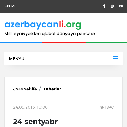
EN
RU
MENYU
Əsas səhifə
Xəbərlər
24.09.2013, 10:06
1947
24 sentyabr