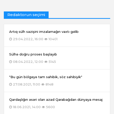
Redaktorun seçimi
Artıq sülh sazişini imzalamağın vaxtı gəlib
29.04.2022, 16:00
10401
Sülhə doğru proses başlayıb
08.04.2022, 12:00
5145
"Bu gün bölgəyə tam sahibik, söz sahibiyik"
27.08.2021, 11:00
8148
Qardaşlığın əsəri olan azad Qarabağdan dünyaya mesaj
18.06.2021, 14:00
5600