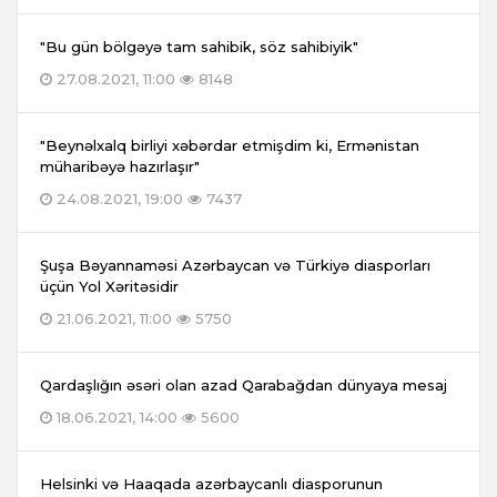
"Bu gün bölgəyə tam sahibik, söz sahibiyik"
27.08.2021, 11:00
8148
"Beynəlxalq birliyi xəbərdar etmişdim ki, Ermənistan
müharibəyə hazırlaşır"
24.08.2021, 19:00
7437
Şuşa Bəyannaməsi Azərbaycan və Türkiyə diasporları
üçün Yol Xəritəsidir
21.06.2021, 11:00
5750
Qardaşlığın əsəri olan azad Qarabağdan dünyaya mesaj
18.06.2021, 14:00
5600
Helsinki və Haaqada azərbaycanlı diasporunun