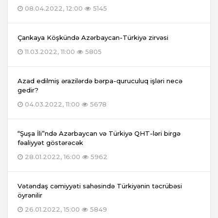
08.04.2022, 12:00
5145
Çankaya Köşkündə Azərbaycan-Türkiyə zirvəsi
11.03.2022, 11:00
5805
Azad edilmiş ərazilərdə bərpa-quruculuq işləri necə
gedir?
04.03.2022, 11:00
5678
“Şuşa İli”ndə Azərbaycan və Türkiyə QHT-ləri birgə
fəaliyyət göstərəcək
28.01.2022, 16:00
5962
Vətəndaş cəmiyyəti sahəsində Türkiyənin təcrübəsi
öyrənilir
26.01.2022, 15:00
5849