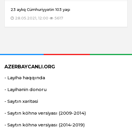
23 aylıq Cümhuriyyətin 103 yaşı
28.05.2021, 12:00
5617
AZERBAYCANLI.ORG
- Layihə haqqında
- Layihənin donoru
- Saytın xəritəsi
- Saytın köhnə versiyası (2009-2014)
- Saytın köhnə versiyası (2014-2019)