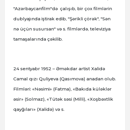
"Azərbaycanfilm"də çalışıb, bir çox filmlərin
dublyajında iştirak edib, "Şərikli çörək", "Sən
nə üçün susursan" və s. filmlərdə, televiziya
tamaşalarında çəkilib.
24 sentyabr 1952 – Əməkdar artist Xalidə
Camal qızı Quliyeva (Qasımova) anadan olub.
Filmləri: «Nəsimi» (Fatma), «Bakıda küləklər
əsir» (Solmaz), «Tütək səsi (Milli), «Xoşbəxtlik
qayğıları» (Xalidə) və s.