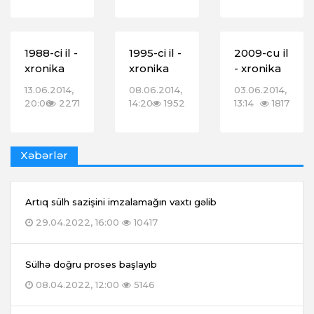
1988-ci il -
1995-ci il -
2009-cu il
xronika
xronika
- xronika
13.06.2014,
08.06.2014,
03.06.2014,
20:06
2271
14:20
1952
13:14
1817
Xəbərlər
Artıq sülh sazişini imzalamağın vaxtı gəlib
29.04.2022, 16:00
10417
Sülhə doğru proses başlayıb
08.04.2022, 12:00
5146