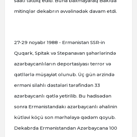
saatı tətbiq edib. Buna baxmayaraq Bakıda
mitinqlər dekabrın əvvəlinədək davam etdi.
27-29 noyabr 1988 - Ermənistan SSR-in
Quqark, Spitak və Stepanavan şəhərlərində
azərbaycanlıların deportasiyası terror və
qətllərlə müşayiət olunub. Üç gün ərzində
erməni silahlı dəstələri tərəfindən 33
azərbaycanlı qətlə yetirilib.
Bu hadisədən
sonra Ermənistandakı azərbaycanlı əhalinin
kütləvi köçü son mərhələyə qədəm qoyub.
Dekabrda Ermənistandan Azərbaycana 100