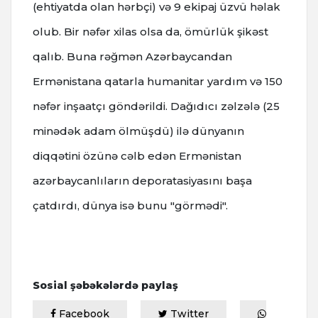
(ehtiyatda olan hərbçi) və 9 ekipaj üzvü həlak
olub. Bir nəfər xilas olsa da, ömürlük şikəst
qalıb.
Buna rəğmən Azərbaycandan
Ermənistana qatarla humanitar yardım və 150
nəfər inşaatçı göndərildi. Dağıdıcı zəlzələ (25
minədək adam ölmüşdü) ilə dünyanın
diqqətini özünə cəlb edən Ermənistan
azərbaycanlıların deporatasiyasını başa
çatdırdı, dünya isə bunu "görmədi".
Sosial şəbəkələrdə paylaş
Facebook
Twitter