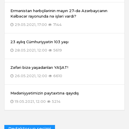
Ermənistan hərbçilərinin mayın 27-də Azərbaycanın
Kəlbəcər rayonunda nə işləri vardı?
29.05.2021, 17:00
7144
23 aylıq Cümhuriyyətin 103 yaşı
28.05.2021, 12:00
5619
Zəfəri bizə yaşadanları YAŞAT!
26.05.2021, 12:00
6610
Mədəniyyətimizin paytaxtına qayıdış
19.05.2021, 12:00
5214
Redaktorun seçimi