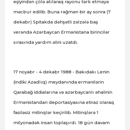
eşiyindən çölə atılaraq rayonu tərk etməyə
məcbur edilib. Buna rəğmən bir ay sonra (7
dekabr) Spitakda dəhşətli zəlzələ baş
verəndə Azərbaycan Ermənistana birincilər
sırasında yardım əlini uzatdı.
17 noyabr - 4 dekabr 1988 - Bakıdakı Lenin
(indiki Azadlıq) meydanında ermənilərin
Qarabağ iddialarına və azərbaycanlı əhalinin
Ermənistandan deportasiyasına etiraz olaraq
fasiləsiz mitinqlər keçirilib. Mitinqlərə 1
milyonadək insan toplaşırdı.
18 gün davam