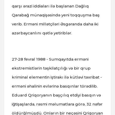
qarşı ərazi iddiaları ilə başlanan Dağlıq
Qarabağ münaqişəsində yeni toqquşma baş
verib. Erməni millətçiləri Əsgəranda daha iki
azərbaycanlını qətlə yetiriblər.
27-28 fevral 1988 - Sumqayıtda erməni
ekstremistlərin təşkilatçılığı və bir qrup
kriminal elementin iştirakı ilə kütləvi təxribat -
erməni əhalinin evlərinə basqınlar törədilib.
Eduard Qriqoryanın başçılıq etdiyi basqın və
iğtişaşlarda, rəsmi məlumatlara görə, 32 nəfər
öldürğlmüşdü. Onların bir neçəsini Qriqoryan