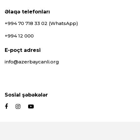
Əlaqə telefonları
+994 70 718 33 02 (WhatsApp)
+994 12 000
E-poçt adresi
info@azerbaycanli.org
Sosial şəbəkələr
Bütün hüqüqlar qorunur. © Azerbaycanli.org 2013-2020