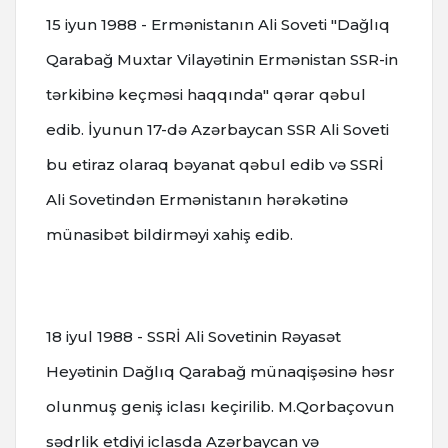
15 iyun 1988 - Ermənistanın Ali Soveti "Dağlıq
Qarabağ Muxtar Vilayətinin Ermənistan SSR-in
tərkibinə keçməsi haqqında" qərar qəbul
edib.
İyunun 17-də Azərbaycan SSR Ali Soveti
bu etiraz olaraq bəyanat qəbul edib və SSRİ
Ali Sovetindən Ermənistanın hərəkətinə
münasibət bildirməyi xahiş edib.
18 iyul 1988 - SSRİ Ali Sovetinin Rəyasət
Heyətinin Dağlıq Qarabağ münaqişəsinə həsr
olunmuş geniş iclası keçirilib. M.Qorbaçovun
sədrlik etdiyi iclasda Azərbaycan və