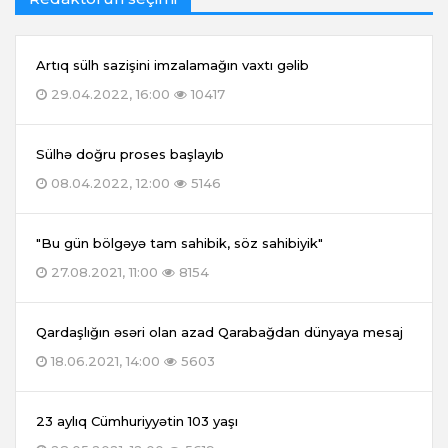
Artıq sülh sazişini imzalamağın vaxtı gəlib
29.04.2022, 16:00
10417
Sülhə doğru proses başlayıb
08.04.2022, 12:00
5146
"Bu gün bölgəyə tam sahibik, söz sahibiyik"
27.08.2021, 11:00
8154
Qardaşlığın əsəri olan azad Qarabağdan dünyaya mesaj
18.06.2021, 14:00
5603
23 aylıq Cümhuriyyətin 103 yaşı