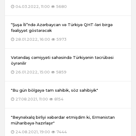
04.03.2022, 11:00
5680
“Şuşa İli”ndə Azərbaycan və Türkiyə QHT-ləri birgə
fəaliyyət göstərəcək
28.01.2022, 16:00
5973
Vətəndaş cəmiyyəti sahəsində Türkiyənin təcrübəsi
öyrənilir
26.01.2022, 15:00
5859
"Bu gün bölgəyə tam sahibik, söz sahibiyik"
27.08.2021, 11:00
8154
"Beynəlxalq birliyi xəbərdar etmişdim ki, Ermənistan
müharibəyə hazırlaşır"
24.08.2021, 19:00
7444