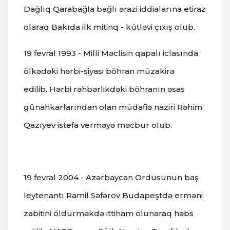
Dağlıq Qarabağla bağlı ərazi iddialarına etiraz
olaraq Bakıda ilk mitinq - kütləvi çıxış olub.
19 fevral 1993 - Milli Məclisin qapalı iclasında
ölkədəki hərbi-siyasi böhran müzakirə
edilib.
Hərbi rəhbərlikdəki böhranın əsas
günahkarlarından olan müdafiə naziri Rəhim
Qazıyev istefa verməyə məcbur olub.
19 fevral 2004 - Azərbaycan Ordusunun baş
leytenantı Ramil Səfərov Budapeştdə erməni
zabitini öldürməkdə ittiham olunaraq həbs