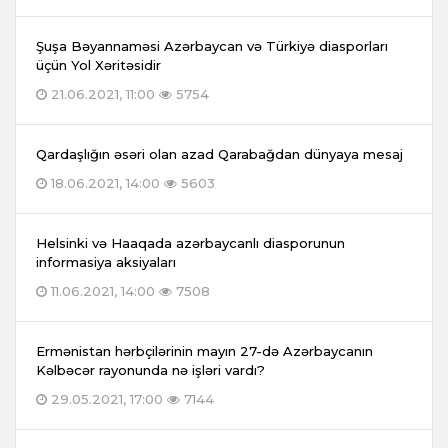
Şuşa Bəyannaməsi Azərbaycan və Türkiyə diasporları
üçün Yol Xəritəsidir
21.06.2021, 11:00
5754
Qardaşlığın əsəri olan azad Qarabağdan dünyaya mesaj
18.06.2021, 14:00
5603
Helsinki və Haaqada azərbaycanlı diasporunun
informasiya aksiyaları
11.06.2021, 14:00
7508
Ermənistan hərbçilərinin mayın 27-də Azərbaycanın
Kəlbəcər rayonunda nə işləri vardı?
29.05.2021, 17:00
7144