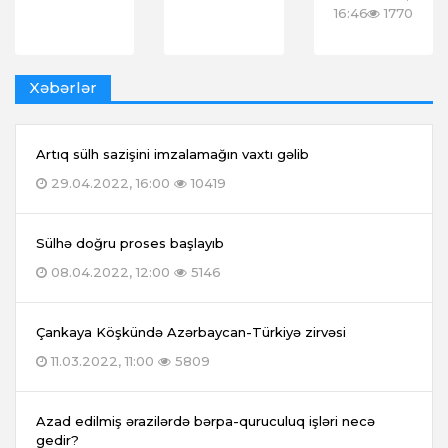
16:46
1770
Xəbərlər
Artıq sülh sazişini imzalamağın vaxtı gəlib
29.04.2022, 16:00
10419
Sülhə doğru proses başlayıb
08.04.2022, 12:00
5146
Çankaya Köşkündə Azərbaycan-Türkiyə zirvəsi
11.03.2022, 11:00
5809
Azad edilmiş ərazilərdə bərpa-quruculuq işləri necə
gedir?