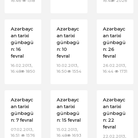
16:46
1518
16:45
2026
Azərbayc
Azərbayc
Azərbayc
an tarixi
an tarixi
an tarixi
günbəgü
günbəgü
günbəgü
n: 16
n: 10
n: 26
fevral
fevral
fevral
16.02.2013,
10.02.2013,
26.02.2013,
16:48
1850
16:50
1554
16:44
1731
Azərbayc
Azərbayc
Azərbayc
an tarixi
an tarixi
an tarixi
günbəgü
günbəgü
günbəgü
n: 7 fevral
n: 15 fevral
n: 22
fevral
07.02.2013,
15.02.2013,
16:51
1576
16:48
1693
22.02.2013,