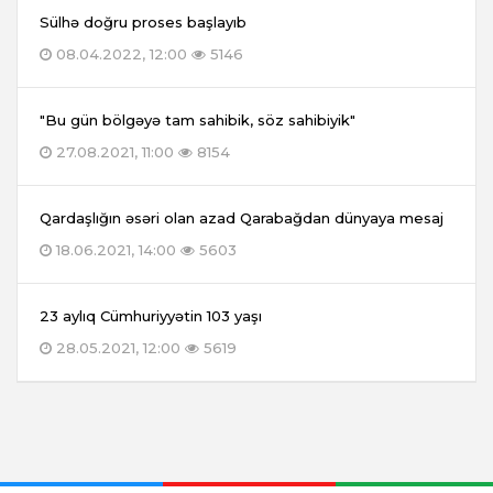
Sülhə doğru proses başlayıb
08.04.2022, 12:00
5146
"Bu gün bölgəyə tam sahibik, söz sahibiyik"
27.08.2021, 11:00
8154
Qardaşlığın əsəri olan azad Qarabağdan dünyaya mesaj
18.06.2021, 14:00
5603
23 aylıq Cümhuriyyətin 103 yaşı
28.05.2021, 12:00
5619