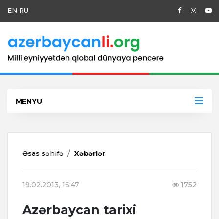
EN
RU
MENYU
Əsas səhifə
Xəbərlər
19.02.2013, 16:47
1752
Azərbaycan tarixi