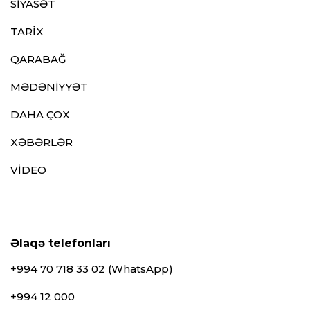
SİYASƏT
TARİX
QARABAĞ
MƏDƏNİYYƏT
DAHA ÇOX
XƏBƏRLƏR
VİDEO
Əlaqə telefonları
+994 70 718 33 02 (WhatsApp)
+994 12 000