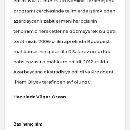
edilib.
NATO-nun «Sülh Naminə Tərəfdaşlıq»
proqramı çərçivəsində təlimlərdə iştirak edən
azərbaycanlı zabit erməni hərbçisinin
təhqiramiz hərəkətlərinə dözməyərək bu qətli
törətmişdi.
2006-cı ilin aprelində Budapeşt
məhkəməsinin qərarı ilə R.Səfərov ömürlük
həbs cəzasına məhkum edildi. 2012-ci ildə
Azərbaycana ekstradisiya edildi və Prezident
İlham Əliyev tərəfindən əvf olundu.
Hazırladı: Vüqar Orxan
Bax həmçinin: