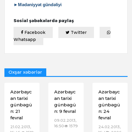
►Mədəniyyət gündəliyi
Sosial şəbəkələrdə paylaş
Facebook
Twitter
Whatsapp
Oxşar xəbərlər
Azərbayc
Azərbayc
Azərbayc
an tarixi
an tarixi
an tarixi
günbəgü
günbəgü
günbəgü
n: 21
n: 9 fevral
n: 24
fevral
fevral
09.02.2013,
16:50
1579
21.02.2013,
24.02.2013,