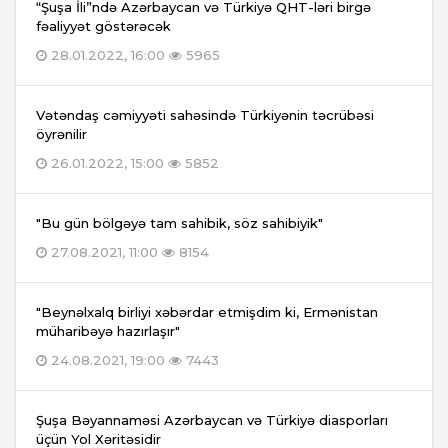
“Şuşa İli”ndə Azərbaycan və Türkiyə QHT-ləri birgə
fəaliyyət göstərəcək
28.01.2022, 16:00
5965
Vətəndaş cəmiyyəti sahəsində Türkiyənin təcrübəsi
öyrənilir
26.01.2022, 15:00
5852
"Bu gün bölgəyə tam sahibik, söz sahibiyik"
27.08.2021, 11:00
8154
"Beynəlxalq birliyi xəbərdar etmişdim ki, Ermənistan
müharibəyə hazırlaşır"
24.08.2021, 19:00
7443
Şuşa Bəyannaməsi Azərbaycan və Türkiyə diasporları
üçün Yol Xəritəsidir