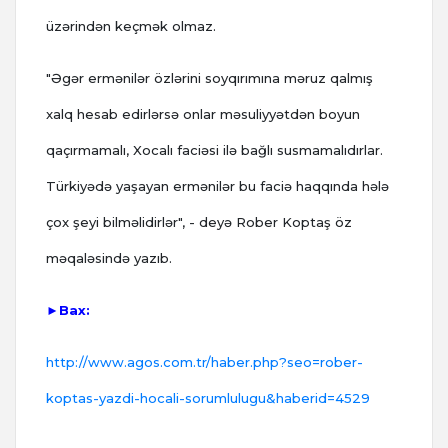
üzərindən keçmək olmaz.
"Əgər ermənilər özlərini soyqırımına məruz qalmış
xalq hesab edirlərsə onlar məsuliyyətdən boyun
qaçırmamalı, Xocalı faciəsi ilə bağlı susmamalıdırlar.
Türkiyədə yaşayan ermənilər bu faciə haqqında hələ
çox şeyi bilməlidirlər", - deyə Rober Koptaş öz
məqaləsində yazıb.
►Bax:
http://www.agos.com.tr/haber.php?seo=rober-
koptas-yazdi-hocali-sorumlulugu&haberid=4529