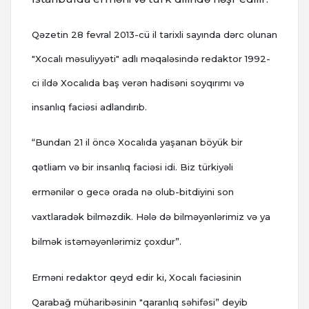
Qəzetin 28 fevral 2013-cü il tarixli sayında dərc olunan
"Xocalı məsuliyyəti" adlı məqaləsində redaktor 1992-
ci ildə Xocalıda baş verən hadisəni soyqırımı və
insanlıq faciəsi adlandırıb.
“Bundan 21 il öncə Xocalıda yaşanan böyük bir
qətliam və bir insanlıq faciəsi idi. Biz türkiyəli
ermənilər o gecə orada nə olub-bitdiyini son
vaxtlaradək bilməzdik. Hələ də bilməyənlərimiz və ya
bilmək istəməyənlərimiz çoxdur”.
Erməni redaktor qeyd edir ki, Xocalı faciəsinin
Qarabağ müharibəsinin "qaranlıq səhifəsi” deyib