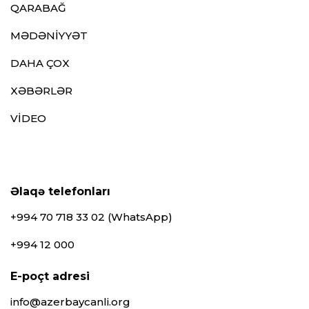
QARABAĞ
MƏDƏNİYYƏT
DAHA ÇOX
XƏBƏRLƏR
VİDEO
Əlaqə telefonları
+994 70 718 33 02 (WhatsApp)
+994 12 000
E-poçt adresi
info@azerbaycanli.org