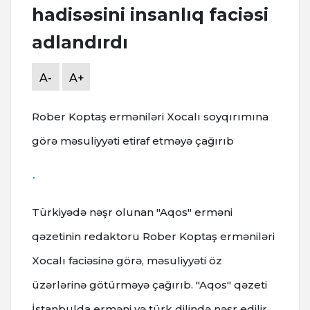
hadisəsini insanlıq faciəsi
adlandırdı
A-
A+
Rober Koptaş erməniləri Xocalı soyqırımına
görə məsuliyyəti etiraf etməyə çağırıb
Türkiyədə nəşr olunan "Aqos" erməni
qəzetinin redaktoru Rober Koptaş erməniləri
Xocalı faciəsinə görə, məsuliyyəti öz
üzərlərinə götürməyə çağırıb. "Aqos" qəzeti
İstanbulda erməni və türk dilində nəşr edilir.