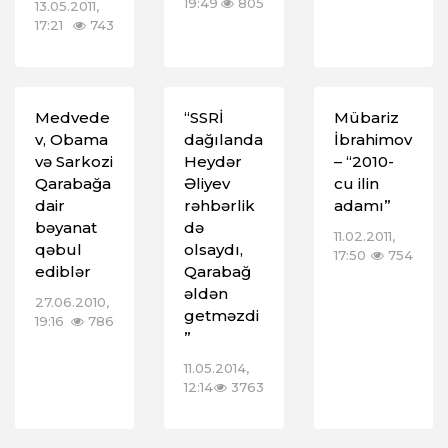
19:49
805
13.05.2011,
17:21
743
Medvede
“SSRİ
Mübariz
v, Obama
dağılanda
İbrahimov
və Sarkozi
Heydər
– “2010-
Qarabağa
Əliyev
cu ilin
dair
rəhbərlik
adamı”
bəyanat
də
11.02.2011,
qəbul
olsaydı,
17:50
754
ediblər
Qarabağ
əldən
27.06.2010,
getməzdi
19:16
786
”
11.05.2014,
12:14
3763