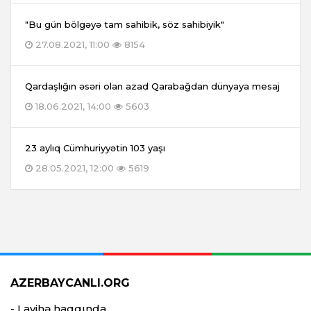
"Bu gün bölgəyə tam sahibik, söz sahibiyik"
27.08.2021, 11:00
8154
Qardaşlığın əsəri olan azad Qarabağdan dünyaya mesaj
18.06.2021, 14:00
5603
23 aylıq Cümhuriyyətin 103 yaşı
28.05.2021, 12:00
5619
AZERBAYCANLI.ORG
- Layihə haqqında