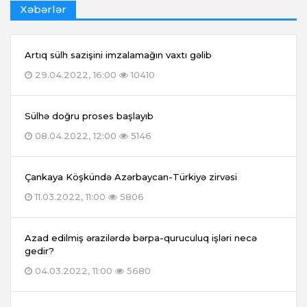
Xəbərlər
Artıq sülh sazişini imzalamağın vaxtı gəlib
29.04.2022, 16:00
10410
Sülhə doğru proses başlayıb
08.04.2022, 12:00
5146
Çankaya Köşkündə Azərbaycan-Türkiyə zirvəsi
11.03.2022, 11:00
5806
Azad edilmiş ərazilərdə bərpa-quruculuq işləri necə
gedir?
04.03.2022, 11:00
5680