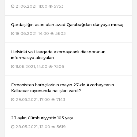
21.06.2021, 11:00
5753
Qardaşlığın əsəri olan azad Qarabağdan dünyaya mesaj
18.06.2021, 14:00
5603
Helsinki və Haaqada azərbaycanlı diasporunun
informasiya aksiyaları
11.06.2021, 14:00
7506
Ermənistan hərbçilərinin mayın 27-də Azərbaycanın
Kəlbəcər rayonunda nə işləri vardı?
29.05.2021, 17:00
7143
23 aylıq Cümhuriyyətin 103 yaşı
28.05.2021, 12:00
5619