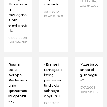
10.08.2014,
Ermənista
günüdür
20:51
2337
n
05.11.2010,
razılaşma
18:42
820
sının
əleyhinədi
rlər
04.09.2009
, 09:26
791
Rəsmi
«Erməni
“Azərbayc
Bakı
tamaşası»
an tarixi
Avropa
İsveç
günbəgü
Parlamen
parlamen
n”
tinin
tində də
17.01.2009,
qətnaməs
səhnəyə
00:07
812
ini qərəzli
qoyuldu
sayır
13.03.2010,