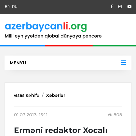
EN
RU
MENYU
Əsas səhifə
Xəbərlər
01.03.2013, 15:11
808
Erməni redaktor Xocalı