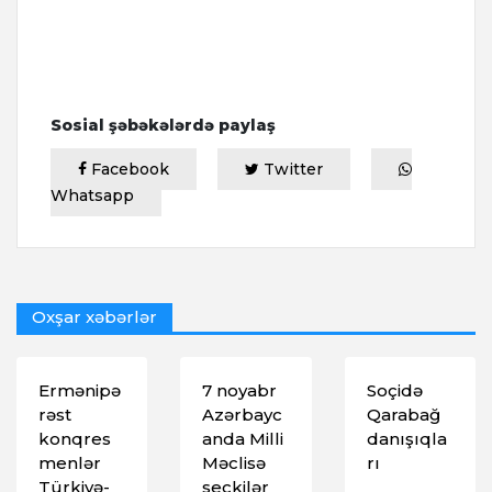
Sosial şəbəkələrdə paylaş
Facebook
Twitter
Whatsapp
Oxşar xəbərlər
Ermənipə
7 noyabr
Soçidə
rəst
Azərbayc
Qarabağ
konqres
anda Milli
danışıqla
menlər
Məclisə
rı
Türkiyə-
seçkilər