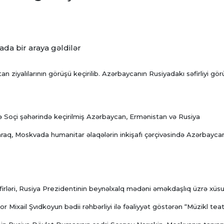
da bir araya gəldilər
iyalılarının görüşü keçirilib. Azərbaycanın Rusiyadakı səfirliyi gör
ində Soçi şəhərində keçirilmiş Azərbaycan, Ermənistan və Rusiya
laraq, Moskvada humanitar əlaqələrin inkişafı çərçivəsində Azərbayca
əfirləri, Rusiya Prezidentinin beynəlxalq mədəni əməkdaşlıq üzrə xüsu
or Mixail Şvıdkoyun bədii rəhbərliyi ilə fəaliyyət göstərən “Müzikl teat