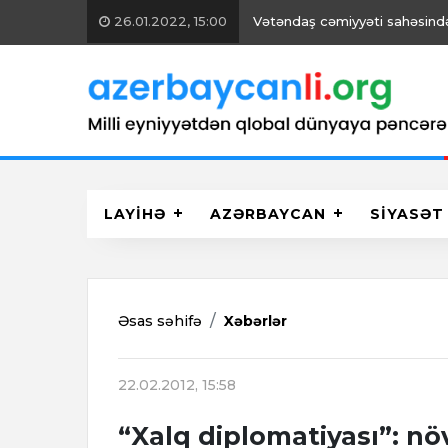
26.01.2022, 15:00
Vətəndaş cəmiyyəti sahəsində 
LAYİHƏ
AZƏRBAYCAN
SİYASƏT
Əsas səhifə
Xəbərlər
22.02.2012, 15:58
“Xalq diplomatiyası”: nö