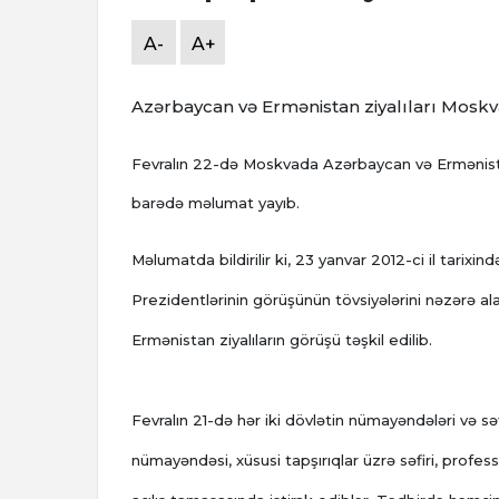
A-
A+
Azərbaycan və Ermənistan ziyalıları Moskva
Fevralın 22-də Moskvada Azərbaycan və Ermənistan z
barədə məlumat yayıb.
Məlumatda bildirilir ki, 23 yanvar 2012-ci il tarix
Prezidentlərinin görüşünün tövsiyələrini nəzərə a
Ermənistan ziyalıların görüşü təşkil edilib.
Fevralın 21-də hər iki dövlətin nümayəndələri və s
nümayəndəsi, xüsusi tapşırıqlar üzrə səfiri, profess