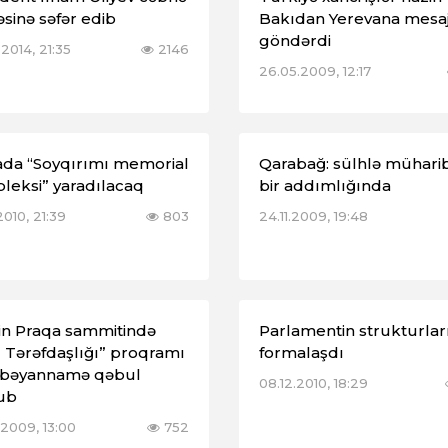
sinə səfər edib
Bakıdan Yerevana mesa
göndərdi
2014, 21:35
2146
26.05.2009, 12:17
da “Soyqırımı memorial
Qarabağ: sülhlə mühari
leksi” yaradılacaq
bir addımlığında
2010, 21:39
803
24.11.2009, 19:48
in Praqa sammitində
Parlamentin strukturlar
 Tərəfdaşlığı” proqramı
formalaşdı
 bəyannamə qəbul
08.12.2010, 18:29
ub
.2009, 13:00
752