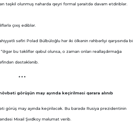
indən təşkil olunmuş naharda qeyri formal şəraitdə davam etdiriblər.
lərlə çıxış ediblər.
ətli səfiri Polad Bülbüloğlu hər iki ölkənin rəhbərliyi qarşısında bi
 “Əgər bu təkliflər qəbul olunsa, o zaman onları reallaşdırmağa
rəfindən dəstəklənib.
* * *
növbəti görüşün may ayında keçirilməsi qərara alınıb
əti görüş may ayında keçiriləcək. Bu barədə Rusiya prezidentinin
ndəsi Mixail Şvıdkoy məlumat verib.