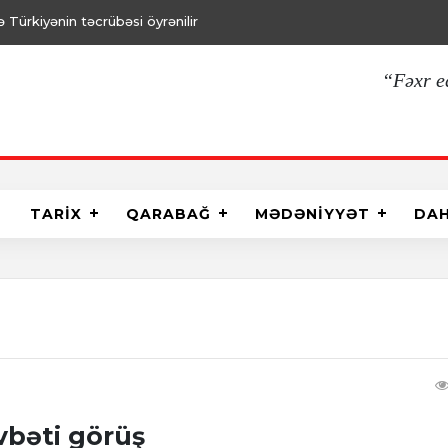
Türkiyənin təcrübəsi öyrənilir
“Fəxr e
TARİX
QARABAĞ
MƏDƏNİYYƏT
DA
vbəti görüş