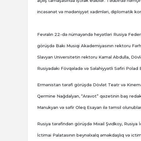
açılış tamaşasında iştirak ediblər. Tədbirdə həmç
incəsənət və mədəniyyət xadimləri, diplomatik kor
Fevralın 22-də nümayəndə heyətləri Rusiya Federas
görüşdə Bakı Musiqi Akademiyasının rektoru Fərhad
Slavyan Universitetin rektoru Kamal Abdulla, Dövl
Rusiyadakı Fövqəladə və Səlahiyyətli Səfiri Polad B
Ermənistan tərəfi görüşdə Dövlət Teatr və Kinema
Qermine Nağdalyan, “Aravot” qəzetinin baş reda
Manukyan və səfir Oleq Esayan ilə təmsil olunublar
Rusiya tərəfindən görüşdə Mixail Şvıdkoy, Rusiya İc
İctimai Palatasının beynəlxalq əməkdaşlıq və icti