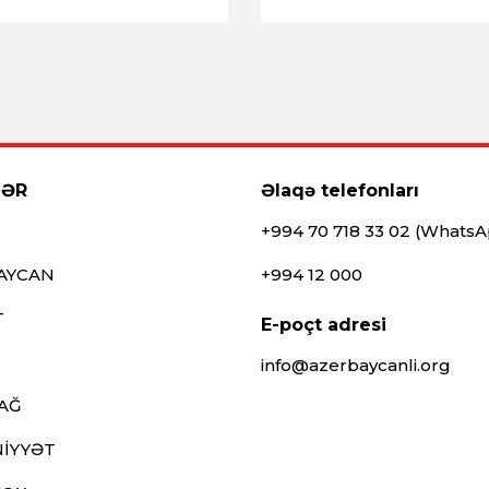
LƏR
Əlaqə telefonları
+994 70 718 33 02 (Whats
AYCAN
+994 12 000
T
E-poçt adresi
info@azerbaycanli.org
AĞ
İYYƏT