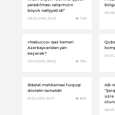
yaradılması xalqımızın
bölgə
böyük nailiyyəti idi”
06.08.
28.05.2010, 19:25
726
«Nabucco» qaz kəməri
Quba
Azərbaycandan yan
komp
keçəcək?
05.01.
05.11.2009, 08:02
794
Ədalət məhkəməsi hüquqi
AB-n
dövlətin təməlidir
“Şərq
üzrə
01.05.2013, 15:07
805
olun
08.05