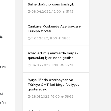
Sülhə doğru proses başlayıb
08.04.2022, 12:00
5145
Çankaya Köşkündə Azərbaycan-
Türkiyə zirvəsi
üş
11.03.2022, 11:00
5805
Azad edilmiş ərazilərdə bərpa-
quruculuq işləri necə gedir?
04.03.2022, 11:00
5678
n və
“Şuşa İli”ndə Azərbaycan və
Türkiyə QHT-ləri birgə fəaliyyət
göstərəcək
si
28.01.2022, 16:00
5962
r”ın