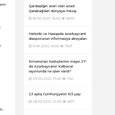
ərin
Qardaşlığın əsəri olan azad
Qarabağdan dünyaya mesaj
18.06.2021, 14:00
5600
.
Helsinki və Haaqada azərbaycanlı
diasporunun informasiya aksiyaları
n
11.06.2021, 14:00
7501
Ermənistan hərbçilərinin mayın 27-
də Azərbaycanın Kəlbəcər
rayonunda nə işləri vardı?
29.05.2021, 17:00
7141
23 aylıq Cümhuriyyətin 103 yaşı
28.05.2021, 12:00
5617
i,