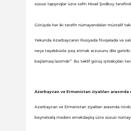
xüsusi tapşırıqlar üzrə səfiri Mixail Şvıdkoy tərəf
Görüşdə hər iki tərəfin nümayəndələri müxtəlif təklif
Yekunda Azərbaycanın Rusiyada fövqəladə və səlahiyy
neçə təşəbbüslə çıxış etmək arzusunu dilə gətirib:
başlamaq lazımdır”. Bu təklif görüş iştirakçıları tə
Azərbaycan və Ermənistan ziyalıları arasında 
Azərbaycan və Ermənistan ziyalıları arasında növb
beynəlxalq mədəni əməkdaşlıq üzrə xüsusi nümayə