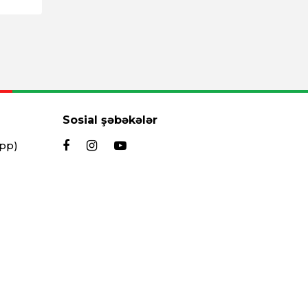
Sosial şəbəkələr
App)