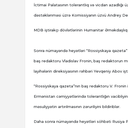
İctimai Palatasının tolerantlıq və vicdan azadlığı 
dəstəklənməsi üzrə Komissiyanın üzvü Andrey Dem
MDB iştirakçı dövlətlərinin Humanitar Əməkdaşlıq
Sonra nümayəndə heyətləri “Rossiyskaya qazeta” 
baş redaktoru Vladislav Fronin, baş redaktorun m
layihələrin direksiyasının rəhbəri Yevqeniy Abov işt
“Rossiyskaya qazeta”nın baş redaktoru V. Fronin in
Ermənistan cəmiyyətlərində tolerantlığın vacibliyin
məsuliyyətin artırılmasının zəruriliyini bildiriblər.
Daha sonra nümayəndə heyətləri söhbəti Rusiya P