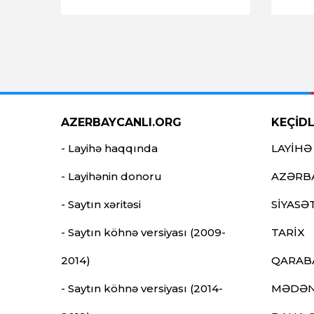
AZERBAYCANLI.ORG
KEÇİD
- Layihə haqqında
LAYİHƏ
- Layihənin donoru
AZƏRB
- Saytın xəritəsi
SİYASƏ
- Saytın köhnə versiyası (2009-
TARİX
2014)
QARAB
- Saytın köhnə versiyası (2014-
MƏDƏN