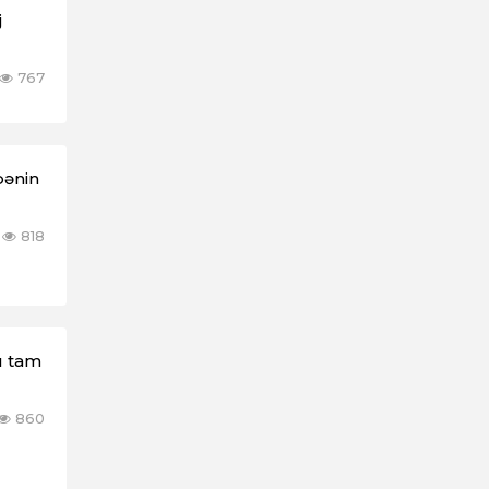
j
767
bənin
818
ı tam
860