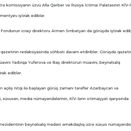
üzrə komissiyanın üzvü Alla Qerber və Rusiya İctimai Palatasının KİV-l
entyev iştirak ediblər.
 Fondunun icraçı direktoru Armen Smbatyan da görüşdə iştirak edib
qəzetinin redaksiyasında söhbəti davam etdiriblər. Görüşdə qəzeti
üavini Yadviqa Yuferova və Baş direktorun müavini, beynəlxalq
irak ediblər.
 açılış nitqi ilə başlayan görüş zamanı tərəflər Azərbaycan və
i, xüsusən, media nümayəndələrinin, KİV-lərin ictimaiyyət qarşısında
rezidentinin beynəlxalq mədəni əməkdaşlıq üzrə xüsusi nümayəndəs