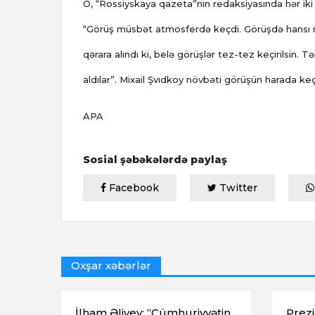
O, “Rossiyskaya qazeta”nın redaksiyasında hər iki 
“Görüş müsbət atmosferdə keçdi. Görüşdə hansı m
qərara alındı ki, belə görüşlər tez-tez keçirilsin.
aldılar”. Mixail Şvıdkoy növbəti görüşün harada keç
APA
Sosial şəbəkələrdə paylaş
Facebook
Twitter
Oxşar xəbərlər
İlham Əliyev: “Cümhuriyyətin
Prezi