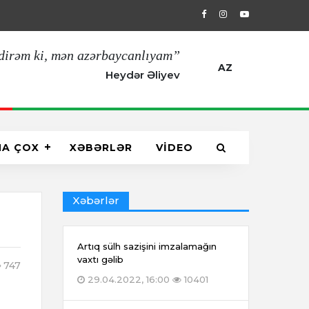
29.04.2022, 16:00
Artıq sülh sazişin
dirəm ki, mən azərbaycanlıyam”
AZ
Heydər Əliyev
HA ÇOX
XƏBƏRLƏR
VİDEO
Xəbərlər
Artıq sülh sazişini imzalamağın
vaxtı gəlib
747
29.04.2022, 16:00
10401