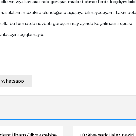
ölkənin ziyalıları arasında görüşün müsbət atmosferdə keçdiyini bildi
əsələlərin müzakirə olunduğunu açıqlaya bilməyəcəyəm. Lakin bel
 Tərəflə bu formatda növbəti görüşün may ayında keçirilməsini qərara
iriləcəyini açıqlamayıb.
Whatsapp
dent İlham Əliyev cəbhə
Türkiyə xarici işlər naziri