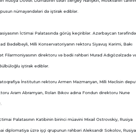
inin Rusiya Dövlət Dumasının sədri Sergey Narışkin, Moskvanın tanın
pusun nümayəndələri də iştirak ediblər.
iyasının İctimai Palatasında görüş keçiriblər. Azərbaycan tərəfind
 Bədəlbəyli, Milli Konservatoriyanın rektoru Siyavuş Kərimi, Bakı
ət Filarmoniyasının direktoru və bədii rəhbəri Murad Adıgözəlzadə v
ülbüloğlu iştirak ediblər.
toqrafiya İnstitutun rektoru Armen Mazmanyan, Milli Məclisin depu
ktoru Aram Abramyan, Rolan Bıkov adına Fondun direktoru Nune
.
timai Palatasının Katibinin birinci müavini Mixail Ostrovskiy, Rusiya
mai diplomatiya üzrə işçi qrupunun rəhbəri Aleksandr Sokolov, Rusiya