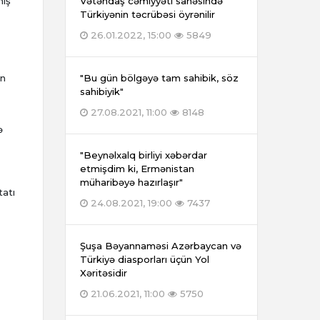
mış
Vətəndaş cəmiyyəti sahəsində
Türkiyənin təcrübəsi öyrənilir
26.01.2022, 15:00
5849
ən
"Bu gün bölgəyə tam sahibik, söz
sahibiyik"
27.08.2021, 11:00
8148
ə
"Beynəlxalq birliyi xəbərdar
etmişdim ki, Ermənistan
müharibəyə hazırlaşır"
tatı
24.08.2021, 19:00
7437
Şuşa Bəyannaməsi Azərbaycan və
Türkiyə diasporları üçün Yol
Xəritəsidir
21.06.2021, 11:00
5750