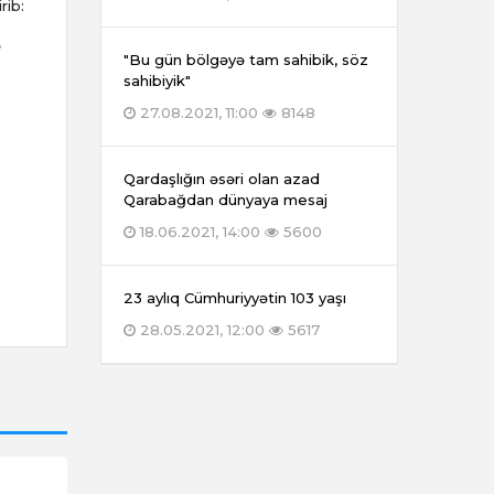
rib:
ə
"Bu gün bölgəyə tam sahibik, söz
sahibiyik"
27.08.2021, 11:00
8148
Qardaşlığın əsəri olan azad
Qarabağdan dünyaya mesaj
18.06.2021, 14:00
5600
23 aylıq Cümhuriyyətin 103 yaşı
28.05.2021, 12:00
5617