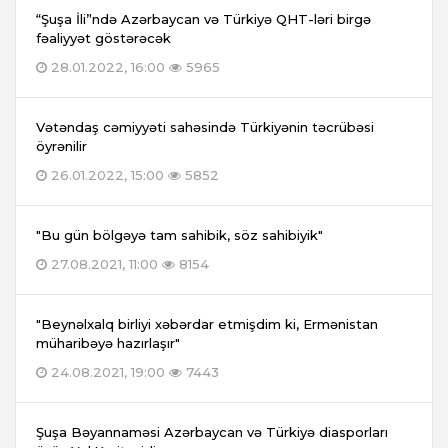
“Şuşa İli”ndə Azərbaycan və Türkiyə QHT-ləri birgə
fəaliyyət göstərəcək
28.01.2022, 16:00
5965
Vətəndaş cəmiyyəti sahəsində Türkiyənin təcrübəsi
öyrənilir
26.01.2022, 15:00
5852
"Bu gün bölgəyə tam sahibik, söz sahibiyik"
27.08.2021, 11:00
8154
"Beynəlxalq birliyi xəbərdar etmişdim ki, Ermənistan
müharibəyə hazırlaşır"
24.08.2021, 19:00
7443
Şuşa Bəyannaməsi Azərbaycan və Türkiyə diasporları