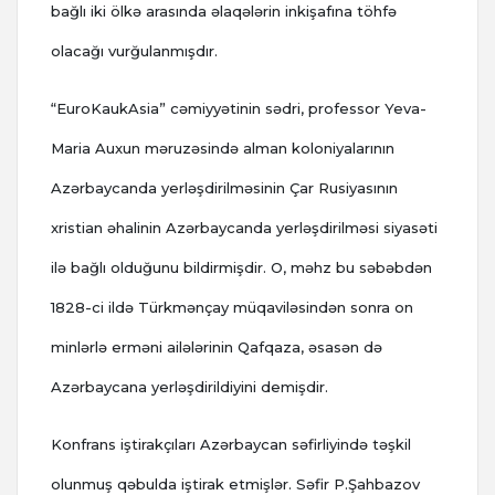
bağlı iki ölkə arasında əlaqələrin inkişafına töhfə
olacağı vurğulanmışdır.
“EuroKaukAsia” cəmiyyətinin sədri, professor Yeva-
Maria Auxun məruzəsində alman koloniyalarının
Azərbaycanda yerləşdirilməsinin Çar Rusiyasının
xristian əhalinin Azərbaycanda yerləşdirilməsi siyasəti
ilə bağlı olduğunu bildirmişdir. O, məhz bu səbəbdən
1828-ci ildə Türkmənçay müqaviləsindən sonra on
minlərlə erməni ailələrinin Qafqaza, əsasən də
Azərbaycana yerləşdirildiyini demişdir.
Konfrans iştirakçıları Azərbaycan səfirliyində təşkil
olunmuş qəbulda iştirak etmişlər. Səfir P.Şahbazov