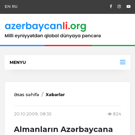
EN
RU
MENYU
Əsas səhifə
Xəbərlər
20.10.2009, 08:35
824
Almanların Azərbaycana