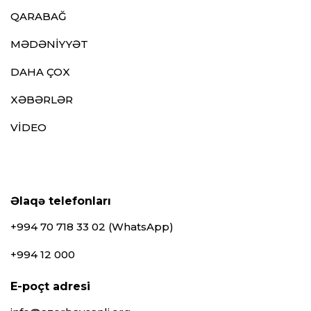
QARABAĞ
MƏDƏNİYYƏT
DAHA ÇOX
XƏBƏRLƏR
VİDEO
Əlaqə telefonları
+994 70 718 33 02 (WhatsApp)
+994 12 000
E-poçt adresi