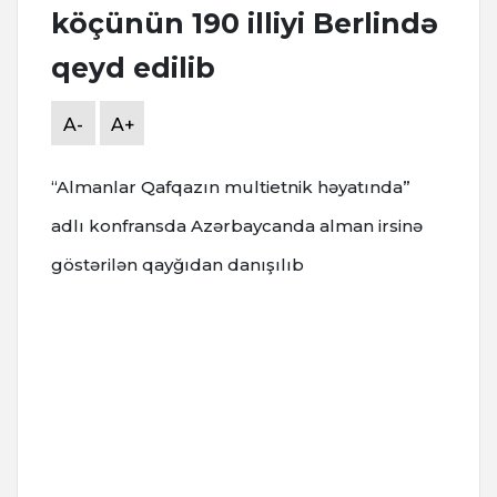
köçünün 190 illiyi Berlində
qeyd edilib
A-
A+
“Almanlar Qafqazın multietnik həyatında”
adlı konfransda Azərbaycanda alman irsinə
göstərilən qayğıdan danışılıb