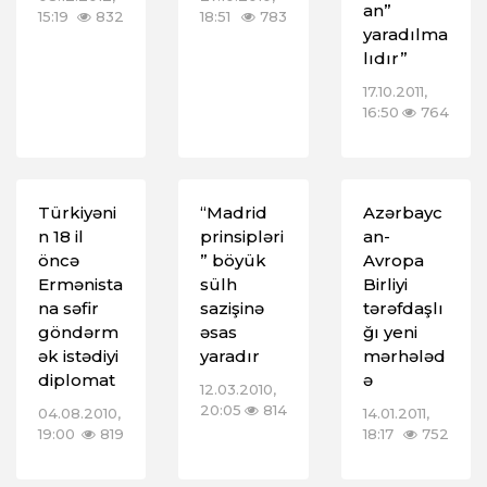
an”
15:19
832
18:51
783
yaradılma
lıdır”
17.10.2011,
16:50
764
Türkiyəni
“Madrid
Azərbayc
n 18 il
prinsipləri
an-
öncə
” böyük
Avropa
Ermənista
sülh
Birliyi
na səfir
sazişinə
tərəfdaşlı
göndərm
əsas
ğı yeni
ək istədiyi
yaradır
mərhələd
diplomat
ə
12.03.2010,
20:05
814
04.08.2010,
14.01.2011,
19:00
819
18:17
752