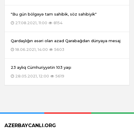
"Bu gün bölgəyə tam sahibik, söz sahibiyik"
27.08.2021, 11:00
8154
Qardaşlığın əsəri olan azad Qarabağdan dünyaya mesaj
18.06.2021, 14:00
5603
23 aylıq Cümhuriyyətin 103 yaşı
28.05.2021, 12:00
5619
AZERBAYCANLI.ORG