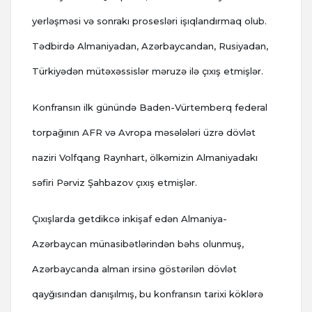
yerləşməsi və sonrakı prosesləri işıqlandırmaq olub.
Tədbirdə Almaniyadan, Azərbaycandan, Rusiyadan,
Türkiyədən mütəxəssislər məruzə ilə çıxış etmişlər.
Konfransın ilk günündə Baden-Vürtemberq federal
torpağının AFR və Avropa məsələləri üzrə dövlət
naziri Volfqang Raynhart, ölkəmizin Almaniyadakı
səfiri Pərviz Şahbazov çıxış etmişlər.
Çıxışlarda getdikcə inkişaf edən Almaniya-
Azərbaycan münasibətlərindən bəhs olunmuş,
Azərbaycanda alman irsinə göstərilən dövlət
qayğısından danışılmış, bu konfransın tarixi köklərə