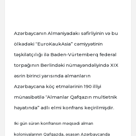
Azərbaycanın Almaniyadakı səfirliyinin və bu
ölkədəki “EuroKaukAsia” cəmiyyətinin
təşkilatçılığı ilə Baden-Vürtemberq federal
torpağının Berlindəki nümayəndəliyində XIX
əsrin birinci yarısında almanların
Azərbaycana köç etmələrinin 190 illiyi
münasibətilə “Almanlar Qafqazın multietnik
həyatında” adlı elmi konfrans keçirilmişdir.
Iki gün sürən konfransın məqsədi alman
koloniyalarının Qafqazda, əsasən Azərbaycanda