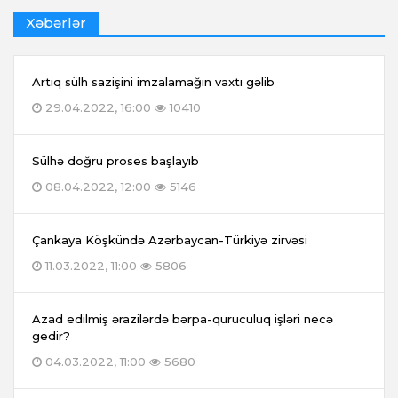
Xəbərlər
Artıq sülh sazişini imzalamağın vaxtı gəlib
29.04.2022, 16:00
10410
Sülhə doğru proses başlayıb
08.04.2022, 12:00
5146
Çankaya Köşkündə Azərbaycan-Türkiyə zirvəsi
11.03.2022, 11:00
5806
Azad edilmiş ərazilərdə bərpa-quruculuq işləri necə
gedir?
04.03.2022, 11:00
5680