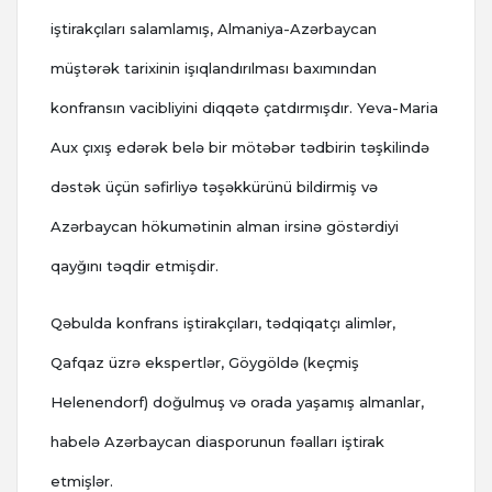
iştirakçıları salamlamış, Almaniya-Azərbaycan
müştərək tarixinin işıqlandırılması baxımından
konfransın vacibliyini diqqətə çatdırmışdır. Yeva-Maria
Aux çıxış edərək belə bir mötəbər tədbirin təşkilində
dəstək üçün səfirliyə təşəkkürünü bildirmiş və
Azərbaycan hökumətinin alman irsinə göstərdiyi
qayğını təqdir etmişdir.
Qəbulda konfrans iştirakçıları, tədqiqatçı alimlər,
Qafqaz üzrə ekspertlər, Göygöldə (keçmiş
Helenendorf) doğulmuş və orada yaşamış almanlar,
habelə Azərbaycan diasporunun fəalları iştirak
etmişlər.