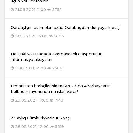
üçün Yol Xəritəsidir
21.06.2021, 11:00
5753
Qardaşlığın əsəri olan azad Qarabağdan dünyaya mesaj
18.06.2021, 14:00
5603
Helsinki və Haaqada azərbaycanlı diasporunun
informasiya aksiyaları
11.06.2021, 14:00
7506
Ermənistan hərbçilərinin mayın 27-də Azərbaycanın
Kəlbəcər rayonunda nə işləri vardı?
29.05.2021, 17:00
7143
23 aylıq Cümhuriyyətin 103 yaşı
28.05.2021, 12:00
5619