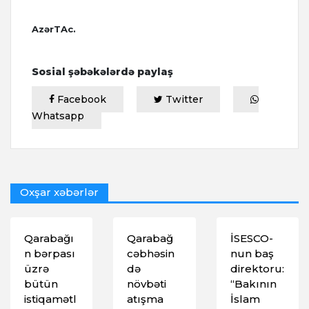
AzərTAc.
Sosial şəbəkələrdə paylaş
Facebook
Twitter
Whatsapp
Oxşar xəbərlər
Qarabağı
Qarabağ
İSESCO-
n bərpası
cəbhəsin
nun baş
üzrə
də
direktoru:
bütün
növbəti
“Bakının
istiqamətl
atışma
İslam