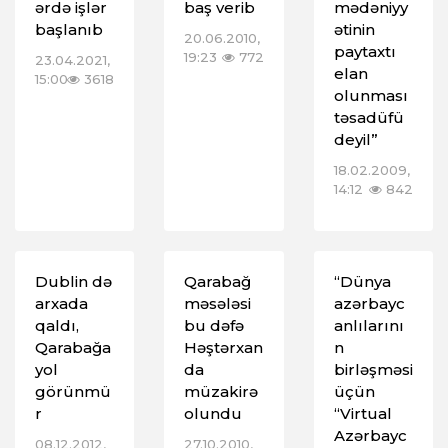
ərdə işlər
baş verib
mədəniyy
başlanıb
ətinin
20.06.2010,
paytaxtı
19:23
772
23.04.2021,
elan
15:00
3618
olunması
təsadüfü
deyil”
18.02.2009,
14:12
842
Dublin də
Qarabağ
“Dünya
arxada
məsələsi
azərbayc
qaldı,
bu dəfə
anlılarını
Qarabağa
Həştərxan
n
yol
da
birləşməsi
görünmü
müzakirə
üçün
r
olundu
“Virtual
Azərbayc
08.12.2012,
27.10.2010,