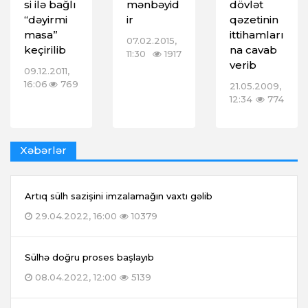
si ilə bağlı
mənbəyid
dövlət
“dəyirmi
ir
qəzetinin
masa”
ittihamları
07.02.2015,
keçirilib
na cavab
11:30
1917
verib
09.12.2011,
16:06
769
21.05.2009,
12:34
774
Xəbərlər
Artıq sülh sazişini imzalamağın vaxtı gəlib
29.04.2022, 16:00
10379
Sülhə doğru proses başlayıb
08.04.2022, 12:00
5139