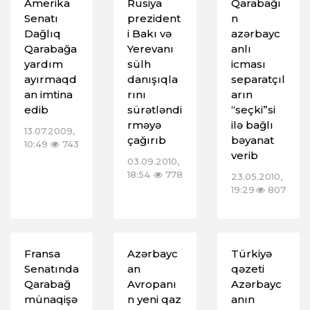
Amerika
Rusiya
Qarabağı
Senatı
prezident
n
Dağlıq
i Bakı və
azərbayc
Qarabağa
Yerevanı
anlı
yardım
sülh
icması
ayırmaqd
danışıqla
separatçıl
an imtina
rını
arın
edib
sürətləndi
“seçki”si
rməyə
ilə bağlı
13.07.2009,
çağırıb
bəyanat
10:49
743
verib
03.09.2010,
18:54
778
23.05.2010,
19:29
807
Fransa
Azərbayc
Türkiyə
Senatında
an
qəzeti
Qarabağ
Avropanı
Azərbayc
münaqişə
n yeni qaz
anın