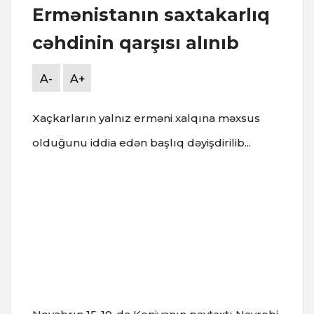
Ermənistanın saxtakarlıq
cəhdinin qarşısı alınıb
A-
A+
Xaçkarların yalnız erməni xalqına məxsus
olduğunu iddia edən başlıq dəyişdirilib...