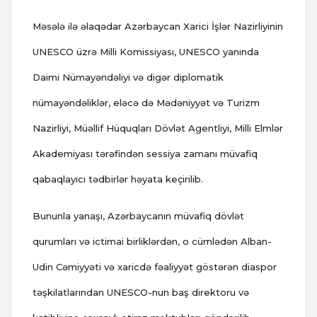
Məsələ ilə əlaqədar Azərbaycan Xarici İşlər Nazirliyinin
UNESCO üzrə Milli Komissiyası, UNESCO yanında
Daimi Nümayəndəliyi və digər diplomatik
nümayəndəliklər, eləcə də Mədəniyyət və Turizm
Nazirliyi, Müəllif Hüquqları Dövlət Agentliyi, Milli Elmlər
Akademiyası tərəfindən sessiya zamanı müvafiq
qabaqlayıcı tədbirlər həyata keçirilib.
Bununla yanaşı, Azərbaycanın müvafiq dövlət
qurumları və ictimai birliklərdən, o cümlədən Alban-
Udin Cəmiyyəti və xaricdə fəaliyyət göstərən diaspor
təşkilatlarından UNESCO-nun baş direktoru və