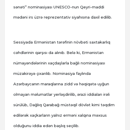
sənəti” nominasiyası UNESCO-nun Qeyri-maddi
mədəni irs üzrə reprezentativ siyahısına daxil edilib.
Sessiyada Ermənistan tərəfinin növbəti saxtakarlıq
cəhdlərinin qarşısı da alınıb. Belə ki, Ermənistan
nümayəndələrinin xaçdaşlarla bağlı nominasiyası
müzakirəyə çıxarılıb. Nominasiya faylında
Azərbaycanın maraqlarına zidd və həqiqətə uyğun
olmayan məlumatlar yerləşdirilib, ərazi iddiaları irəli
sürülüb, Dağlıq Qarabağ müstəqil dövlət kimi təqdim
edilərək xaçkarların yalnız erməni xalqına məxsus
olduğunu iddia edən başlıq seçilib.