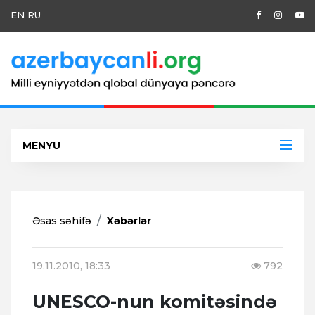
EN
RU
MENYU
Əsas səhifə
Xəbərlər
19.11.2010, 18:33
792
UNESCO-nun komitəsində