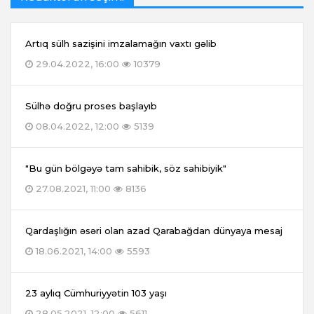
Artıq sülh sazişini imzalamağın vaxtı gəlib
29.04.2022, 16:00
10379
Sülhə doğru proses başlayıb
08.04.2022, 12:00
5139
"Bu gün bölgəyə tam sahibik, söz sahibiyik"
27.08.2021, 11:00
8136
Qardaşlığın əsəri olan azad Qarabağdan dünyaya mesaj
18.06.2021, 14:00
5593
23 aylıq Cümhuriyyətin 103 yaşı
28.05.2021, 12:00
5611