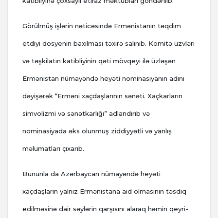
katibliyinə çoxsaylı etiraz məktubları göndərilib.
Görülmüş işlərin nəticəsində Ermənistanın təqdim
etdiyi dosyenin baxılması təxirə salınıb. Komitə üzvləri
və təşkilatın katibliyinin qəti mövqeyi ilə üzləşən
Ermənistan nümayəndə heyəti nominasiyanın adını
dəyişərək “Erməni xaçdaşlarının sənəti. Xaçkarların
simvolizmi və sənətkarlığı” adlandırıb və
nominasiyada əks olunmuş ziddiyyətli və yanlış
məlumatları çıxarıb.
Bununla da Azərbaycan nümayəndə heyəti
xaçdaşların yalnız Ermənistana aid olmasının təsdiq
edilməsinə dair səylərin qarşısını alaraq həmin qeyri-