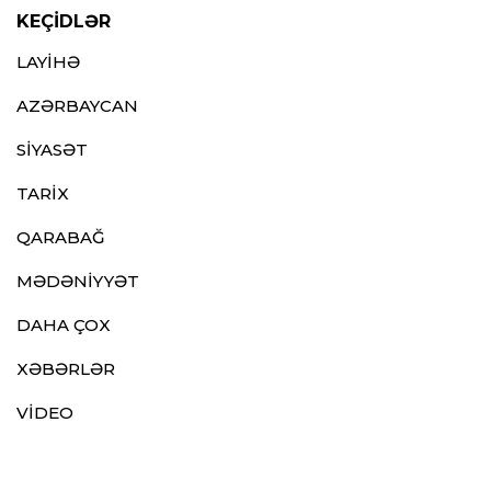
KEÇİDLƏR
LAYİHƏ
AZƏRBAYCAN
SİYASƏT
TARİX
QARABAĞ
MƏDƏNİYYƏT
DAHA ÇOX
XƏBƏRLƏR
VİDEO