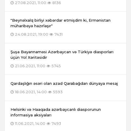
27.08.2021, 11:00
8136
"Beynəlxalq birliyi xəbərdar etmişdim ki, Ermənistan
müharibəyə hazırlaşır"
24.08.2021, 19:00
7431
Şuşa Bəyannaməsi Azərbaycan və Türkiyə diasporları
üçün Yol Xəritəsidir
21.06.2021, 11:00
5745
Qardaşlığın əsəri olan azad Qarabağdan dünyaya mesaj
18.06.2021, 14:00
5593
Helsinki və Haaqada azərbaycanlı diasporunun
informasiya aksiyaları
11.06.2021, 14:00
7493