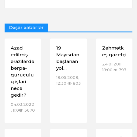
Oxşar xəbərlər
Azad
19
Zəhmətk
edilmiş
Mayısdan
eş qəzetçi
ərazilərdə
başlanan
24.01.2011,
bərpa-
yol…
18:00
797
quruculu
19.05.2009,
q işləri
12:30
803
necə
gedir?
04.03.2022
, 11:00
5670