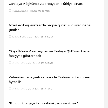
Çankaya Köşkündə Azərbaycan-Türkiyə zirvəsi
11.03.2022, 11:00
5798
Azad edilmiş ərazilərdə bərpa-quruculuq işləri necə
gedir?
04.03.2022, 11:00
5670
“Şuşa İli”ndə Azərbaycan və Türkiyə QHT-ləri birgə
fəaliyyət göstərəcək
28.01.2022, 16:00
5946
Vətəndaş cəmiyyəti sahəsində Türkiyənin təcrübəsi
öyrənilir
26.01.2022, 15:00
5832
"Bu gün bölgəyə tam sahibik, söz sahibiyik"