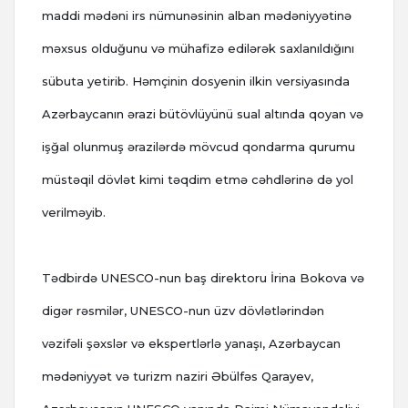
maddi mədəni irs nümunəsinin alban mədəniyyətinə
məxsus olduğunu və mühafizə edilərək saxlanıldığını
sübuta yetirib. Həmçinin dosyenin ilkin versiyasında
Azərbaycanın ərazi bütövlüyünü sual altında qoyan və
işğal olunmuş ərazilərdə mövcud qondarma qurumu
müstəqil dövlət kimi təqdim etmə cəhdlərinə də yol
verilməyib.
Tədbirdə UNESCO-nun baş direktoru İrina Bokova və
digər rəsmilər, UNESCO-nun üzv dövlətlərindən
vəzifəli şəxslər və ekspertlərlə yanaşı, Azərbaycan
mədəniyyət və turizm naziri Əbülfəs Qarayev,