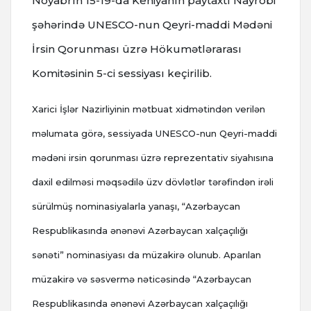
Noyabrın 15-19-da Keniyanın paytaxtı Nayrobi
şəhərində UNESCO-nun Qeyri-maddi Mədəni
İrsin Qorunması üzrə Hökumətlərarası
Komitəsinin 5-ci sessiyası keçirilib.
Xarici İşlər Nazirliyinin mətbuat xidmətindən verilən
məlumata görə, sessiyada UNESCO-nun Qeyri-maddi
mədəni irsin qorunması üzrə reprezentativ siyahısına
daxil edilməsi məqsədilə üzv dövlətlər tərəfindən irəli
sürülmüş nominasiyalarla yanaşı, “Azərbaycan
Respublikasında ənənəvi Azərbaycan xalçaçılığı
sənəti” nominasiyası da müzakirə olunub. Aparılan
müzakirə və səsvermə nəticəsində “Azərbaycan
Respublikasında ənənəvi Azərbaycan xalçaçılığı