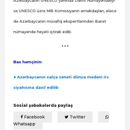
Azərbaycanın UNESCO yanında Daimi Nümayəndəliyi
və UNESCO üzrə Milli Komissiyanın əməkdaşları, eləcə
də Azərbaycanın müvafiq ekspertlərindən ibarət
nümayəndə heyəti iştirak edib.
* * *
Bax həmçinin:
►Azərbaycanın xalça sənəti dünya mədəni irs
siyahısına daxil edilib
Sosial şəbəkələrdə paylaş
Facebook
Twitter
Whatsapp