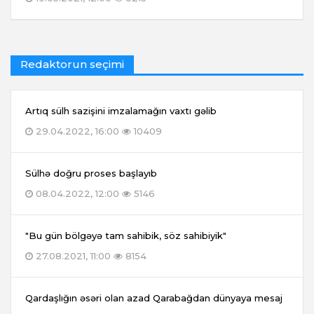
Redaktorun seçimi
Artıq sülh sazişini imzalamağın vaxtı gəlib
29.04.2022, 16:00
10409
Sülhə doğru proses başlayıb
08.04.2022, 12:00
5146
"Bu gün bölgəyə tam sahibik, söz sahibiyik"
27.08.2021, 11:00
8154
Qardaşlığın əsəri olan azad Qarabağdan dünyaya mesaj