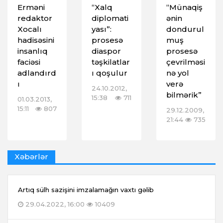
Erməni
“Xalq
“Münaqiş
redaktor
diplomati
ənin
Xocalı
yası”:
dondurul
hadisəsini
prosesə
muş
insanlıq
diaspor
prosesə
faciəsi
təşkilatlar
çevrilməsi
adlandırd
ı qoşulur
nə yol
ı
verə
24.10.2012,
bilmərik”
15:38
711
01.03.2013,
15:11
807
29.12.2009,
21:44
735
Xəbərlər
Artıq sülh sazişini imzalamağın vaxtı gəlib
29.04.2022, 16:00
10409