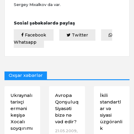
Sergey Mixalkov da var.
Sosial şəbəkələrdə paylaş
Facebook
Twitter
Whatsapp
Oxşar xəbərlər
Ukraynalı
Avropa
İkili
tarixçi
Qonşuluq
standartl
erməni
Siyasəti
ar və
keşişə
bizə nə
siyasi
Xocalı
vəd edir?
üzgörənli
soyqırımı
k
21.05.2009,