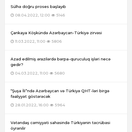
Sülhə doğru proses başlayıb
08.04.2022, 12:00
5146
Çankaya Köşkündə Azərbaycan-Türkiyə zirvəsi
11.03.2022, 11:00
5806
Azad edilmiş ərazilərdə bərpa-quruculuq işləri necə
gedir?
04.03.2022, 11:00
5680
“Şuşa İli”ndə Azərbaycan və Türkiyə QHT-ləri birgə
fəaliyyət göstərəcək
28.01.2022, 16:00
5964
Vətəndaş cəmiyyəti sahəsində Türkiyənin təcrübəsi
öyrənilir