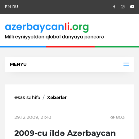
EN
RU
MENYU
Əsas səhifə
Xəbərlər
29.12.2009, 21:43
803
2009-cu ildə Azərbaycan