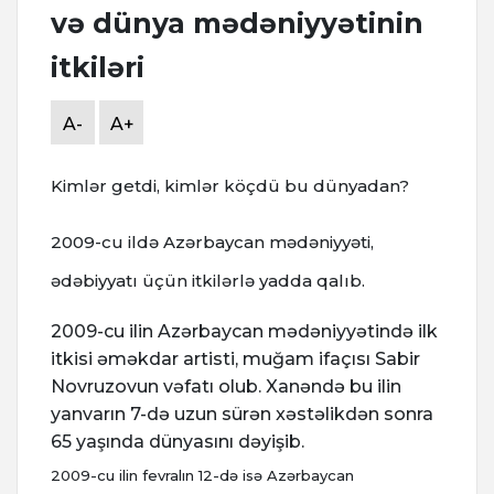
və dünya mədəniyyətinin
itkiləri
A-
A+
Kimlər getdi, kimlər köçdü bu dünyadan?
2009-cu ildə Azərbaycan mədəniyyəti,
ədəbiyyatı üçün itkilərlə yadda qalıb.
2009-cu ilin Azərbaycan mədəniyyətində ilk
itkisi əməkdar artisti, muğam ifaçısı Sabir
Novruzovun vəfatı olub. Xanəndə bu ilin
yanvarın 7-də uzun sürən xəstəlikdən sonra
65 yaşında dünyasını dəyişib.
2009-cu ilin fevralın 12-də isə Azərbaycan