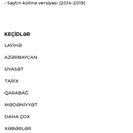
- Saytın köhnə versiyası (2014-2019)
KEÇİDLƏR
LAYİHƏ
AZƏRBAYCAN
SİYASƏT
TARİX
QARABAĞ
MƏDƏNİYYƏT
DAHA ÇOX
XƏBƏRLƏR