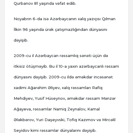
Qurbanov 81 yaşında vəfat edib.
Noyabrın 6-da isə Azərbaycanın xalq yazıçısı Qılman
İlkin 96 yaşında ürək çatışmazlığından dünyasını
dəyişib.
2009-cu il Azərbaycan rəssamlıq sənəti üçün də
itkisiz ötüşməyib. Bu il 10-a yaxın azərbaycanlı rəssam
dünyasını dəyişib. 2009-cu ildə əməkdar incəsənət
xadimi Ağarəhim Əliyev, xalq rəssamları Rafiq
Mehdiyev, Yusif Hüseynov, əməkdar rəssam Mənzər
Ağayeva, rəssamlar Namiq Zeynalov, Kamal
Ələkbərov, Yuri Daşeyvski, Tofiq Kazımov və Mircəlil
Seyidov kimi rəssamlar dünyalarını dəyişib.