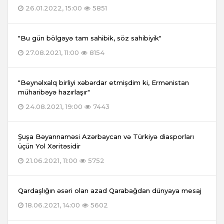
26.01.2022, 15:00
5851
"Bu gün bölgəyə tam sahibik, söz sahibiyik"
27.08.2021, 11:00
8154
"Beynəlxalq birliyi xəbərdar etmişdim ki, Ermənistan
müharibəyə hazırlaşır"
24.08.2021, 19:00
7443
Şuşa Bəyannaməsi Azərbaycan və Türkiyə diasporları
üçün Yol Xəritəsidir
21.06.2021, 11:00
5752
Qardaşlığın əsəri olan azad Qarabağdan dünyaya mesaj
18.06.2021, 14:00
5602