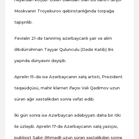
Moskvanın Troyekurov qəbiristanlığında torpağa
tapşırılıb.
Fevralın 21-də tanınmış azərbaycanlı şair və alim
Əbdürrəhman Təyyar Qulunculu (Dədə Katib) 84
yaşında dünyasını dəyişib.
Aprelin 15-də isə Azərbaycanın xalq artisti, Prezident
təqaüdçüsü, mahir klarnet ifaçısı Vəli Qədimov uzun
sürən ağır xəstəlikdən sonra vəfat edib.
İki gün sonra isə Azərbaycan ədəbiyyatı daha bir itki
ilə üzləşib. Aprelin 17-də Azərbaycanın xalq yazıçısı,
publisist Sabir Əhmədli uzun sürən xəstəlikdən sonra