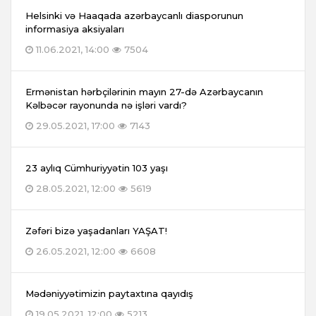
Helsinki və Haaqada azərbaycanlı diasporunun
informasiya aksiyaları
11.06.2021, 14:00
7504
Ermənistan hərbçilərinin mayın 27-də Azərbaycanın
Kəlbəcər rayonunda nə işləri vardı?
29.05.2021, 17:00
7143
23 aylıq Cümhuriyyətin 103 yaşı
28.05.2021, 12:00
5619
Zəfəri bizə yaşadanları YAŞAT!
26.05.2021, 12:00
6608
Mədəniyyətimizin paytaxtına qayıdış
19.05.2021, 12:00
5213