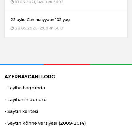
18.06.2021, 14:00
5602
23 aylıq Cümhuriyyətin 103 yaşı
28.05.2021, 12:00
5619
AZERBAYCANLI.ORG
- Layihə haqqında
- Layihənin donoru
- Saytın xəritəsi
- Saytın köhnə versiyası (2009-2014)