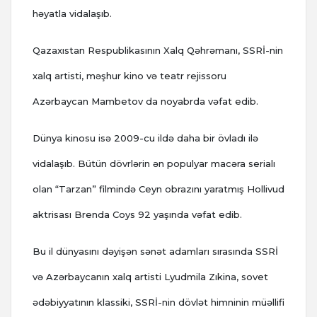
həyatla vidalaşıb.
Qazaxıstan Respublikasının Xalq Qəhrəmanı, SSRİ-nin
xalq artisti, məşhur kino və teatr rejissoru
Azərbaycan Mambetov da noyabrda vəfat edib.
Dünya kinosu isə 2009-cu ildə daha bir övladı ilə
vidalaşıb. Bütün dövrlərin ən populyar macəra serialı
olan “Tarzan” filmində Ceyn obrazını yaratmış Hollivud
aktrisası Brenda Coys 92 yaşında vəfat edib.
Bu il dünyasını dəyişən sənət adamları sırasında SSRİ
və Azərbaycanın xalq artisti Lyudmila Zıkina, sovet
ədəbiyyatının klassiki, SSRİ-nin dövlət himninin müəllifi