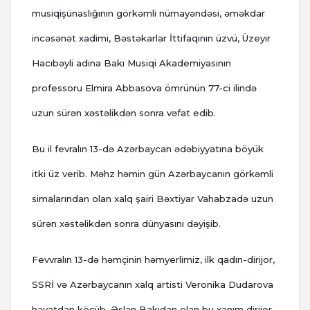
musiqişünaslığının görkəmli nümayəndəsi, əməkdar
incəsənət xadimi, Bəstəkarlar İttifaqının üzvü, Üzeyir
Hacıbəyli adına Bakı Musiqi Akademiyasının
professoru Elmira Abbasova ömrünün 77-ci ilində
uzun sürən xəstəlikdən sonra vəfat edib.
Bu il fevralın 13-də Azərbaycan ədəbiyyatına böyük
itki üz verib. Məhz həmin gün Azərbaycanın görkəmli
simalarından olan xalq şairi Bəxtiyar Vahabzadə uzun
sürən xəstəlikdən sonra dünyasını dəyişib.
Fevvralın 13-də həmçinin həmyerlimiz, ilk qadın-dirijor,
SSRİ və Azərbaycanın xalq artisti Veronika Dudarova
həyatdan köçüb. Əslən Bakıdan olan bu xanım dirijor