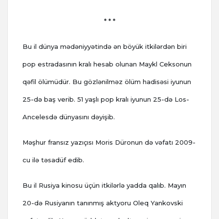
* * *
Bu il dünya mədəniyyətində ən böyük itkilərdən biri
pop estradasının kralı hesab olunan Maykl Ceksonun
qəfil ölümüdür. Bu gözlənilməz ölüm hadisəsi iyunun
25-də baş verib. 51 yaşlı pop kralı iyunun 25-də Los-
Ancelesdə dünyasını dəyişib.
Məşhur fransız yazıçısı Moris Düronun də vəfatı 2009-
cu ilə təsadüf edib.
Bu il Rusiya kinosu üçün itkilərlə yadda qalıb. Mayın
20-də Rusiyanın tanınmış aktyoru Oleq Yankovski