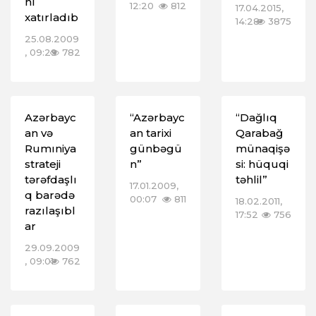
nı
12:20
812
17.04.2015,
xatırladıb
14:28
3875
25.08.2009
, 09:29
782
Azərbayc
“Azərbayc
“Dağlıq
an və
an tarixi
Qarabağ
Rumıniya
günbəgü
münaqişə
strateji
n”
si: hüquqi
tərəfdaşlı
təhlil”
17.01.2009,
q barədə
00:07
811
18.02.2011,
razılaşıbl
17:52
756
ar
29.09.2009
, 09:01
762