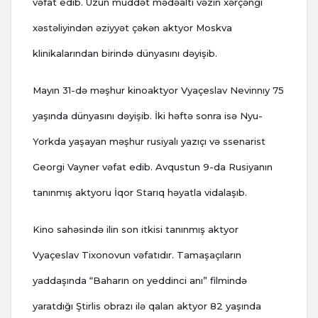
vəfat edib. Uzun müddət mədəaltı vəzin xərçəngi
xəstəliyindən əziyyət çəkən aktyor Moskva
klinikalarından birində dünyasını dəyişib.
Mayın 31-də məşhur kinoaktyor Vyaçeslav Nevinnıy 75
yaşında dünyasını dəyişib. İki həftə sonra isə Nyu-
Yorkda yaşayan məşhur rusiyalı yazıçı və ssenarist
Georgi Vayner vəfat edib. Avqustun 9-da Rusiyanın
tanınmış aktyoru İqor Starıq həyatla vidalaşıb.
Kino sahəsində ilin son itkisi tanınmış aktyor
Vyaçeslav Tixonovun vəfatıdır. Tamaşaçıların
yaddaşında “Baharın on yeddinci anı” filmində
yaratdığı Ştirlis obrazı ilə qalan aktyor 82 yaşında