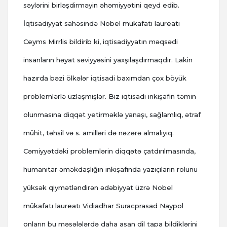
səylərini birləşdirməyin əhəmiyyətini qeyd edib.
İqtisadiyyat sahəsində Nobel mükafatı laureatı
Ceyms Mirrlis bildirib ki, iqtisadiyyatın məqsədi
insanların həyat səviyyəsini yaxşılaşdırmaqdır. Lakin
hazırda bəzi ölkələr iqtisadi baxımdan çox böyük
problemlərlə üzləşmişlər. Biz iqtisadi inkişafın təmin
olunmasına diqqət yetirməklə yanaşı, sağlamlıq, ətraf
mühit, təhsil və s. amilləri də nəzərə almalıyıq.
Cəmiyyətdəki problemlərin diqqətə çatdırılmasında,
humanitar əməkdaşlığın inkişafında yazıçıların rolunu
yüksək qiymətləndirən ədəbiyyat üzrə Nobel
mükafatı laureatı Vidiadhar Suracprasad Naypol
onların bu məsələlərdə daha asan dil tapa bildiklərini