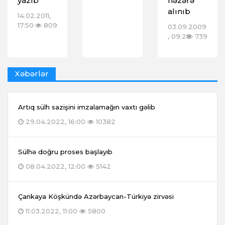
yazıb
nəzərə
alınıb
14.02.2011,
17:50
809
03.09.2009
, 09:28
739
Xəbərlər
Artıq sülh sazişini imzalamağın vaxtı gəlib
29.04.2022, 16:00
10382
Sülhə doğru proses başlayıb
08.04.2022, 12:00
5142
Çankaya Köşkündə Azərbaycan-Türkiyə zirvəsi
11.03.2022, 11:00
5800