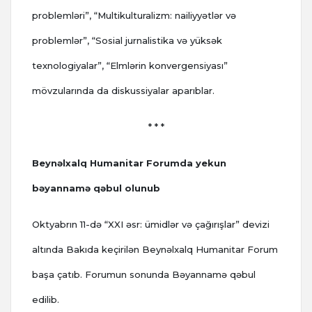
problemləri”, “Multikulturalizm: nailiyyətlər və
problemlər”, “Sosial jurnalistika və yüksək
texnologiyalar”, “Elmlərin konvergensiyası”
mövzularında da diskussiyalar aparıblar.
* * *
Beynəlxalq Humanitar Forumda yekun
bəyannamə qəbul olunub
Oktyabrın 11-də “XXI əsr: ümidlər və çağırışlar” devizi
altında Bakıda keçirilən Beynəlxalq Humanitar Forum
başa çatıb. Forumun sonunda Bəyannamə qəbul
edilib.