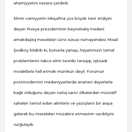
əhəmiyyətini nəzərə çatdırıb.
Elmin cəmiyyətin inkişafına çox böyük təsir etdiyini
deyən Rusiya prezidentinin beynəlxalq mədəni
əməkdaşlıq məsələləri üzrə xüsusi nümayəndəsi Mixail
Şvıdkoy bildirib ki, bununla yanaşı, həyatımızın təməl
problemlərini təkcə elmi-texniki tərəqqi, iqtisadi
modellərlə həll etmək mümkün deyil. Forumun
postmodernist mədəniyyətlərdə ənənəvi dəyərlərlə
bağlı olduğunu deyən natiq xarici ölkələrdən müxtəlif
sahələri təmsil edən alimlərin və yazıçıların bir araya
gələrək bu məsələləri müzakirə etməsinin vacibliyini
vurğulayıb.