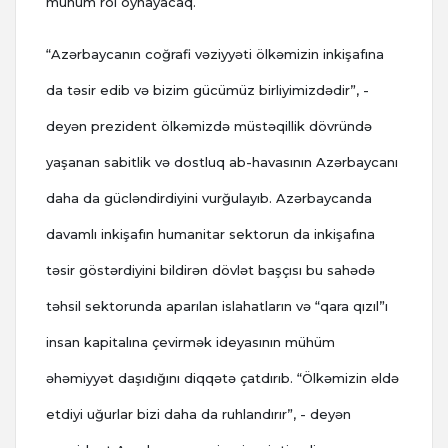
mühüm rol oynayacaq.
“Azərbaycanın coğrafi vəziyyəti ölkəmizin inkişafına
da təsir edib və bizim gücümüz birliyimizdədir”, -
deyən prezident ölkəmizdə müstəqillik dövründə
yaşanan sabitlik və dostluq ab-havasının Azərbaycanı
daha da gücləndirdiyini vurğulayıb. Azərbaycanda
davamlı inkişafın humanitar sektorun da inkişafına
təsir göstərdiyini bildirən dövlət başçısı bu sahədə
təhsil sektorunda aparılan islahatların və “qara qızıl”ı
insan kapitalına çevirmək ideyasının mühüm
əhəmiyyət daşıdığını diqqətə çatdırıb. “Ölkəmizin əldə
etdiyi uğurlar bizi daha da ruhlandırır”, - deyən