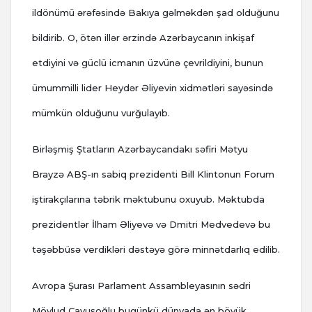
ildönümü ərəfəsində Bakıya gəlməkdən şad olduğunu
bildirib. O, ötən illər ərzində Azərbaycanın inkişaf
etdiyini və güclü icmanın üzvünə çevrildiyini, bunun
ümummilli lider Heydər Əliyevin xidmətləri sayəsində
mümkün olduğunu vurğulayıb.
Birləşmiş Ştatların Azərbaycandakı səfiri Mətyu
Brayzə ABŞ-ın sabiq prezidenti Bill Klintonun Forum
iştirakçılarına təbrik məktubunu oxuyub. Məktubda
prezidentlər İlham Əliyevə və Dmitri Medvedevə bu
təşəbbüsə verdikləri dəstəyə görə minnətdarlıq edilib.
Avropa Şurası Parlament Assambleyasının sədri
Mövlud Çavuşoğlu bugünkü dünyada ən böyük