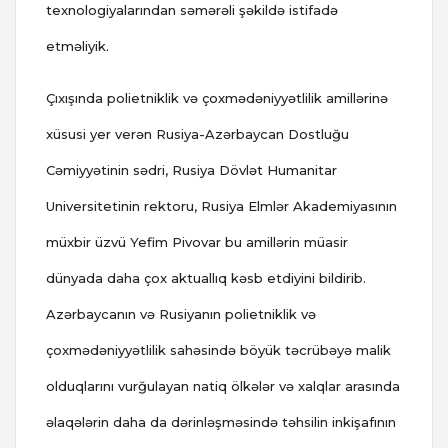
texnologiyalarından səmərəli şəkildə istifadə
etməliyik.
Çıxışında polietniklik və çoxmədəniyyətlilik amillərinə
xüsusi yer verən Rusiya-Azərbaycan Dostluğu
Cəmiyyətinin sədri, Rusiya Dövlət Humanitar
Universitetinin rektoru, Rusiya Elmlər Akademiyasının
müxbir üzvü Yefim Pivovar bu amillərin müasir
dünyada daha çox aktuallıq kəsb etdiyini bildirib.
Azərbaycanın və Rusiyanın polietniklik və
çoxmədəniyyətlilik sahəsində böyük təcrübəyə malik
olduqlarını vurğulayan natiq ölkələr və xalqlar arasında
əlaqələrin daha da dərinləşməsində təhsilin inkişafının