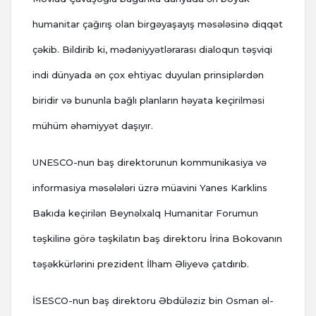
humanitar çağırış olan birgəyaşayış məsələsinə diqqət
çəkib. Bildirib ki, mədəniyyətlərarası dialoqun təşviqi
indi dünyada ən çox ehtiyac duyulan prinsiplərdən
biridir və bununla bağlı planların həyata keçirilməsi
mühüm əhəmiyyət daşıyır.
UNESCO-nun baş direktorunun kommunikasiya və
informasiya məsələləri üzrə müavini Yanes Karklins
Bakıda keçirilən Beynəlxalq Humanitar Forumun
təşkilinə görə təşkilatın baş direktoru İrina Bokovanın
təşəkkürlərini prezident İlham Əliyevə çatdırıb.
İSESCO-nun baş direktoru Əbdüləziz bin Osman əl-