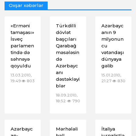
Oxşar xəbərlər
«Erməni
Türkdilli
Azərbayc
tamaşası»
dövlət
anın 9
İsveç
başçıları
milyonun
parlamen
Qarabağ
cu
tində də
məsələsin
vətəndaşı
səhnəyə
də
dünyaya
qoyuldu
Azərbayc
gəlib
anı
13.03.2010,
15.01.2010,
dəstəkləyi
19:49
803
21:27
830
blər
18.09.2010,
18:52
790
Azərbayc
Mərhələli
İtaliya
an-
həll
jurnalistlə