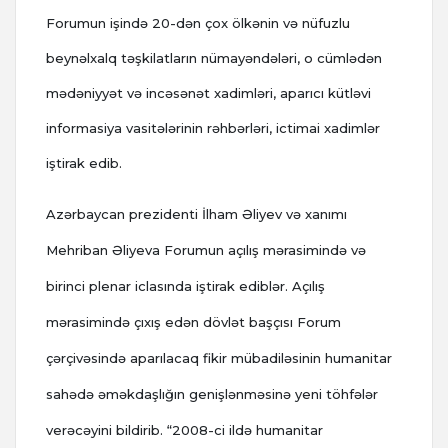
Forumun işində 20-dən çox ölkənin və nüfuzlu
beynəlxalq təşkilatların nümayəndələri, o cümlədən
mədəniyyət və incəsənət xadimləri, aparıcı kütləvi
informasiya vasitələrinin rəhbərləri, ictimai xadimlər
iştirak edib.
Azərbaycan prezidenti İlham Əliyev və xanımı
Mehriban Əliyeva Forumun açılış mərasimində və
birinci plenar iclasında iştirak ediblər. Açılış
mərasimində çıxış edən dövlət başçısı Forum
çərçivəsində aparılacaq fikir mübadiləsinin humanitar
sahədə əməkdaşlığın genişlənməsinə yeni töhfələr
verəcəyini bildirib.
“2008-ci ildə humanitar