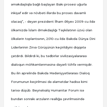
əməkdaşlıqla bağlı başlayan Bakı prosesi uğurla
inkişaf edir və növbəti illərdə bu proses davamlı
olacaq”, - deyən prezident İlham Əliyev 2009-cu ildə
ölkəmizdə İslam Əməkdaşlığı Təşkilatının üzvü olan
ölkələrin toplantısının, 2010-cu ildə Bakıda Dünya Dini
Liderlərinin Zirvə Görüşünün keçirildiyini diqqətə
çatdırdı. Bildirdi ki, bu tədbirlər sivilizasiyalararası
dialoqun möhkəmlənməsinə dəyərli töhfə vermişdir.
Bu ilin aprelində Bakıda Mədəniyyətlərarası Dialoq
Forumunun keçirilməsi də əlamətdar hadisə kimi
tarixə düşüb. Beynəlxalq Humanitar Forum isə
bundan sonrakı arzuların reallığa çevrilməsində