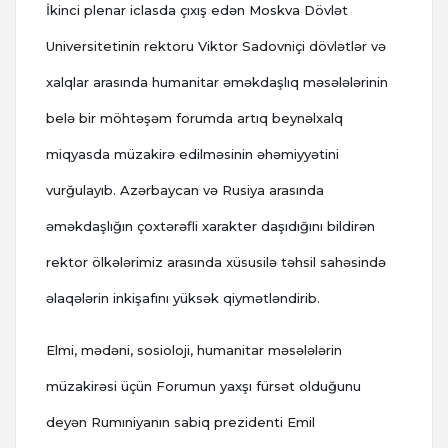
İkinci plenar iclasda çıxış edən Moskva Dövlət
Universitetinin rektoru Viktor Sadovniçi dövlətlər və
xalqlar arasında humanitar əməkdaşlıq məsələlərinin
belə bir möhtəşəm forumda artıq beynəlxalq
miqyasda müzakirə edilməsinin əhəmiyyətini
vurğulayıb. Azərbaycan və Rusiya arasında
əməkdaşlığın çoxtərəfli xarakter daşıdığını bildirən
rektor ölkələrimiz arasında xüsusilə təhsil sahəsində
əlaqələrin inkişafını yüksək qiymətləndirib.
Elmi, mədəni, sosioloji, humanitar məsələlərin
müzakirəsi üçün Forumun yaxşı fürsət olduğunu
deyən Rumıniyanın sabiq prezidenti Emil