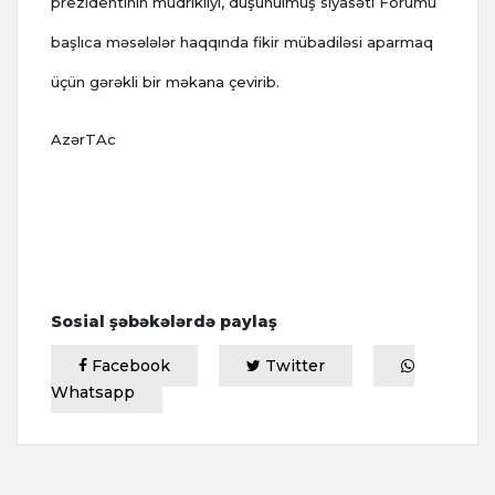
prezidentinin müdrikliyi, düşünülmüş siyasəti Forumu
başlıca məsələlər haqqında fikir mübadiləsi aparmaq
üçün gərəkli bir məkana çevirib.
AzərTAc
Sosial şəbəkələrdə paylaş
Facebook
Twitter
Whatsapp