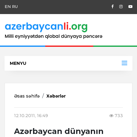
EN
RU
MENYU
Əsas səhifə
Xəbərlər
12.10.2011, 16:49
733
Azərbaycan dünyanın