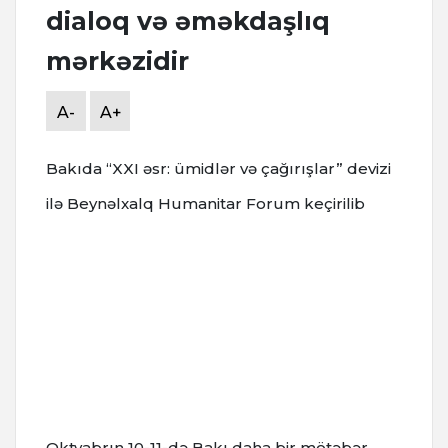
dialoq və əməkdaşlıq
mərkəzidir
A-
A+
Bakıda “XXI əsr: ümidlər və çağırışlar” devizi
ilə Beynəlxalq Humanitar Forum keçirilib
Oktyabrın 10-11-də Bakı daha bir mötəbər