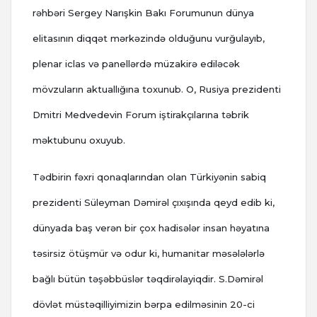
rəhbəri Sergey Narışkin Bakı Forumunun dünya
elitasının diqqət mərkəzində olduğunu vurğulayıb,
plenar iclas və panellərdə müzakirə ediləcək
mövzuların aktuallığına toxunub. O, Rusiya prezidenti
Dmitri Medvedevin Forum iştirakçılarına təbrik
məktubunu oxuyub.
Tədbirin fəxri qonaqlarından olan Türkiyənin sabiq
prezidenti Süleyman Dəmirəl çıxışında qeyd edib ki,
dünyada baş verən bir çox hadisələr insan həyatına
təsirsiz ötüşmür və odur ki, humanitar məsələlərlə
bağlı bütün təşəbbüslər təqdirəlayiqdir. S.Dəmirəl
dövlət müstəqilliyimizin bərpa edilməsinin 20-ci