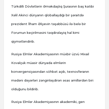
Türkdilli Dövlətlərin Əməkdaşlıq Şurasının baş katibi
Xəlil Akinci dünyanın qloballaşdığı bir şəraitdə
prezident İlham Əliyevin təşəbbüsü ilə belə bir
Forumun keçirilməsini təqdirəlayiq hal kimi
qiymətləndirib.
Rusiya Elmlər Akademiyasının müxbir üzvü Mixail
Kovalçuk müasir dünyada elmlərin
konvergensiyasından söhbət açıb, texnosferanın
mədəni dəyərləri zənginləşdirən əsas amillərdən biri
olduğunu bildirib.
Rusiya Elmlər Akademiyasının akademiki, gen