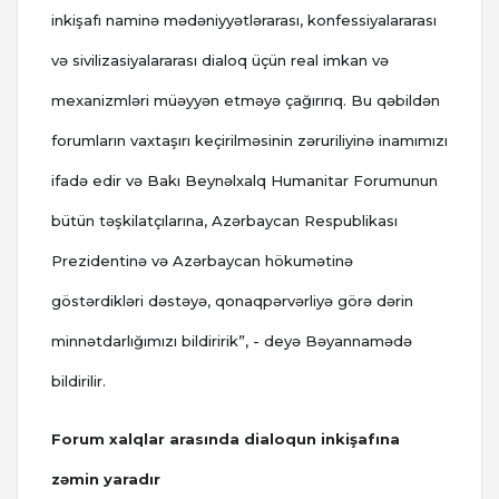
inkişafı naminə mədəniyyətlərarası, konfessiyalararası
və sivilizasiyalararası dialoq üçün real imkan və
mexanizmləri müəyyən etməyə çağırırıq. Bu qəbildən
forumların vaxtaşırı keçirilməsinin zəruriliyinə inamımızı
ifadə edir və Bakı Beynəlxalq Humanitar Forumunun
bütün təşkilatçılarına, Azərbaycan Respublikası
Prezidentinə və Azərbaycan hökumətinə
göstərdikləri dəstəyə, qonaqpərvərliyə görə dərin
minnətdarlığımızı bildiririk”, - deyə Bəyannamədə
bildirilir.
Forum xalqlar arasında dialoqun inkişafına
zəmin yaradır