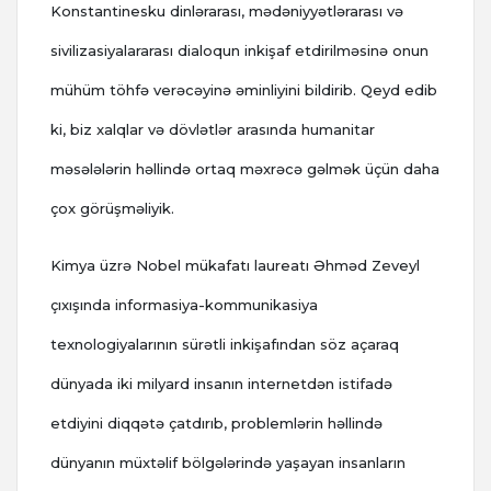
Konstantinesku dinlərarası, mədəniyyətlərarası və
sivilizasiyalararası dialoqun inkişaf etdirilməsinə onun
mühüm töhfə verəcəyinə əminliyini bildirib. Qeyd edib
ki, biz xalqlar və dövlətlər arasında humanitar
məsələlərin həllində ortaq məxrəcə gəlmək üçün daha
çox görüşməliyik.
Kimya üzrə Nobel mükafatı laureatı Əhməd Zeveyl
çıxışında informasiya-kommunikasiya
texnologiyalarının sürətli inkişafından söz açaraq
dünyada iki milyard insanın internetdən istifadə
etdiyini diqqətə çatdırıb, problemlərin həllində
dünyanın müxtəlif bölgələrində yaşayan insanların