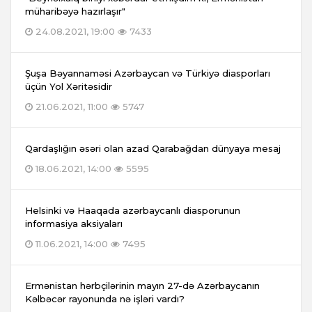
müharibəyə hazırlaşır"
24.08.2021, 19:00
7433
Şuşa Bəyannaməsi Azərbaycan və Türkiyə diasporları
üçün Yol Xəritəsidir
21.06.2021, 11:00
5747
Qardaşlığın əsəri olan azad Qarabağdan dünyaya mesaj
18.06.2021, 14:00
5595
Helsinki və Haaqada azərbaycanlı diasporunun
informasiya aksiyaları
11.06.2021, 14:00
7495
Ermənistan hərbçilərinin mayın 27-də Azərbaycanın
Kəlbəcər rayonunda nə işləri vardı?