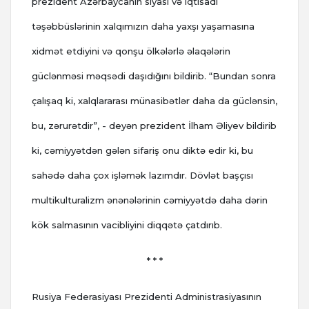
prezident Azərbaycanın siyasi və iqtisadi
təşəbbüslərinin xalqımızın daha yaxşı yaşamasına
xidmət etdiyini və qonşu ölkələrlə əlaqələrin
güclənməsi məqsədi daşıdığını bildirib.
“Bundan sonra
çalışaq ki, xalqlararası münasibətlər daha da güclənsin,
bu, zərurətdir”, - deyən prezident İlham Əliyev bildirib
ki, cəmiyyətdən gələn sifariş onu diktə edir ki, bu
sahədə daha çox işləmək lazımdır. Dövlət başçısı
multikulturalizm ənənələrinin cəmiyyətdə daha dərin
kök salmasının vacibliyini diqqətə çatdırıb.
* * *
Rusiya Federasiyası Prezidenti Administrasiyasının