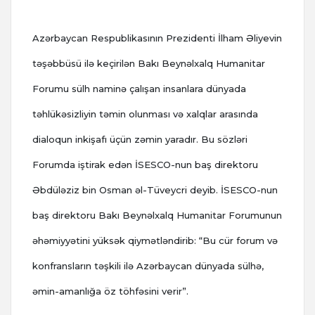
Azərbaycan Respublikasının Prezidenti İlham Əliyevin
təşəbbüsü ilə keçirilən Bakı Beynəlxalq Humanitar
Forumu sülh naminə çalışan insanlara dünyada
təhlükəsizliyin təmin olunması və xalqlar arasında
dialoqun inkişafı üçün zəmin yaradır. Bu sözləri
Forumda iştirak edən İSESCO-nun baş direktoru
Əbdüləziz bin Osman əl-Tüveycri deyib. İSESCO-nun
baş direktoru Bakı Beynəlxalq Humanitar Forumunun
əhəmiyyətini yüksək qiymətləndirib: “Bu cür forum və
konfransların təşkili ilə Azərbaycan dünyada sülhə,
əmin-amanlığa öz töhfəsini verir”.