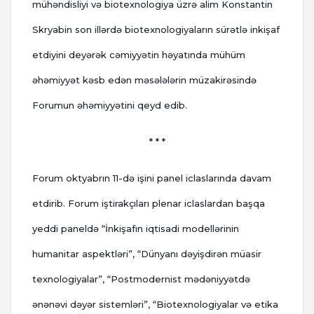
mühəndisliyi və biotexnologiya üzrə alim Konstantin
Skryabin son illərdə biotexnologiyaların sürətlə inkişaf
etdiyini deyərək cəmiyyətin həyatında mühüm
əhəmiyyət kəsb edən məsələlərin müzakirəsində
Forumun əhəmiyyətini qeyd edib.
* * *
Forum oktyabrın 11-də işini panel iclaslarında davam
etdirib. Forum iştirakçıları plenar iclaslardan başqa
yeddi paneldə “İnkişafın iqtisadi modellərinin
humanitar aspektləri”, “Dünyanı dəyişdirən müasir
texnologiyalar”, “Postmodernist mədəniyyətdə
ənənəvi dəyər sistemləri”, “Biotexnologiyalar və etika