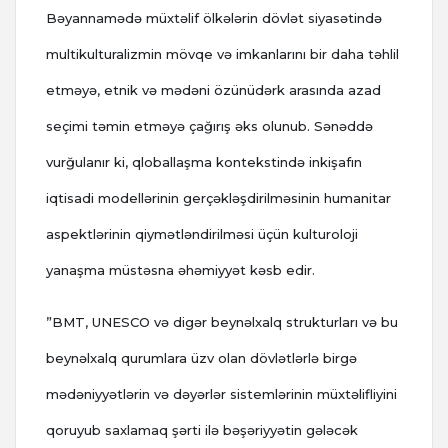
Bəyannamədə müxtəlif ölkələrin dövlət siyasətində
multikulturalizmin mövqe və imkanlarını bir daha təhlil
etməyə, etnik və mədəni özünüdərk arasında azad
seçimi təmin etməyə çağırış əks olunub. Sənəddə
vurğulanır ki, qloballaşma kontekstində inkişafın
iqtisadi modellərinin gerçəkləşdirilməsinin humanitar
aspektlərinin qiymətləndirilməsi üçün kulturoloji
yanaşma müstəsna əhəmiyyət kəsb edir.
”BMT, UNESCO və digər beynəlxalq strukturları və bu
beynəlxalq qurumlara üzv olan dövlətlərlə birgə
mədəniyyətlərin və dəyərlər sistemlərinin müxtəlifliyini
qoruyub saxlamaq şərti ilə bəşəriyyətin gələcək