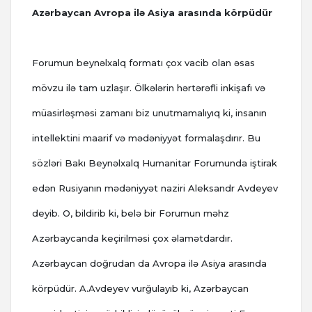
Azərbaycan Avropa ilə Asiya arasında körpüdür
Forumun beynəlxalq formatı çox vacib olan əsas
mövzu ilə tam uzlaşır. Ölkələrin hərtərəfli inkişafı və
müasirləşməsi zamanı biz unutmamalıyıq ki, insanın
intellektini maarif və mədəniyyət formalaşdırır. Bu
sözləri Bakı Beynəlxalq Humanitar Forumunda iştirak
edən Rusiyanın mədəniyyət naziri Aleksandr Avdeyev
deyib. O, bildirib ki, belə bir Forumun məhz
Azərbaycanda keçirilməsi çox əlamətdardır.
Azərbaycan doğrudan da Avropa ilə Asiya arasında
körpüdür. A.Avdeyev vurğulayıb ki, Azərbaycan