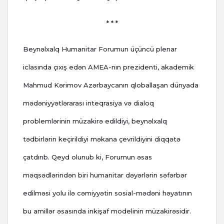
* * *
Beynəlxalq Humanitar Forumun üçüncü plenar
iclasında çıxış edən AMEA-nın prezidenti, akademik
Mahmud Kərimov Azərbaycanın qloballaşan dünyada
mədəniyyətlərarası inteqrasiya və dialoq
problemlərinin müzakirə edildiyi, beynəlxalq
tədbirlərin keçirildiyi məkana çevrildiyini diqqətə
çatdırıb. Qeyd olunub ki, Forumun əsas
məqsədlərindən biri humanitar dəyərlərin səfərbər
edilməsi yolu ilə cəmiyyətin sosial-mədəni həyatının
bu amillər əsasında inkişaf modelinin müzakirəsidir.