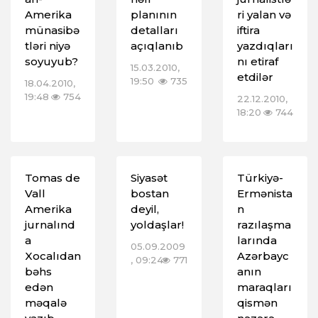
Amerika
planının
ri yalan və
münasibə
detalları
iftira
tləri niyə
açıqlanıb
yazdıqları
soyuyub?
nı etiraf
15.03.2010,
etdilər
19:50
735
18.04.2010,
19:48
754
22.12.2010,
18:20
744
Tomas de
Siyasət
Türkiyə-
Vall
bostan
Ermənista
Amerika
deyil,
n
jurnalınd
yoldaşlar!
razılaşma
a
larında
05.09.2009
Xocalıdan
Azərbayc
, 09:24
771
bəhs
anın
edən
maraqları
məqalə
qismən