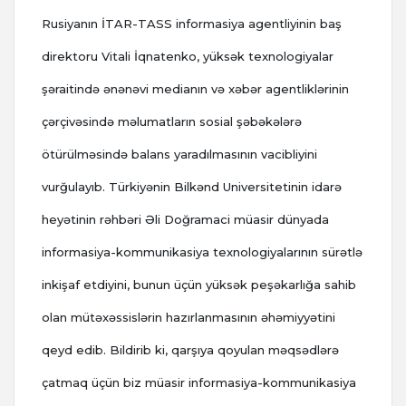
Rusiyanın İTAR-TASS informasiya agentliyinin baş
direktoru Vitali İqnatenko, yüksək texnologiyalar
şəraitində ənənəvi medianın və xəbər agentliklərinin
çərçivəsində məlumatların sosial şəbəkələrə
ötürülməsində balans yaradılmasının vacibliyini
vurğulayıb. Türkiyənin Bilkənd Universitetinin idarə
heyətinin rəhbəri Əli Doğramaci müasir dünyada
informasiya-kommunikasiya texnologiyalarının sürətlə
inkişaf etdiyini, bunun üçün yüksək peşəkarlığa sahib
olan mütəxəssislərin hazırlanmasının əhəmiyyətini
qeyd edib. Bildirib ki, qarşıya qoyulan məqsədlərə
çatmaq üçün biz müasir informasiya-kommunikasiya