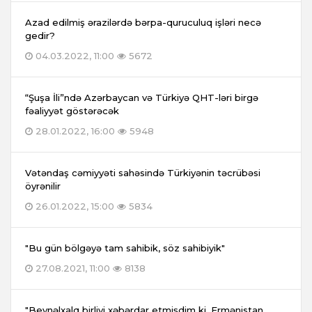
Azad edilmiş ərazilərdə bərpa-quruculuq işləri necə
gedir?
04.03.2022, 11:00
5672
“Şuşa İli”ndə Azərbaycan və Türkiyə QHT-ləri birgə
fəaliyyət göstərəcək
28.01.2022, 16:00
5948
Vətəndaş cəmiyyəti sahəsində Türkiyənin təcrübəsi
öyrənilir
26.01.2022, 15:00
5834
"Bu gün bölgəyə tam sahibik, söz sahibiyik"
27.08.2021, 11:00
8138
"Beynəlxalq birliyi xəbərdar etmişdim ki, Ermənistan