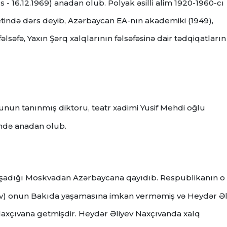
s - 16.12.1969) anadan olub.
Polyak əsilli alim 1920-1960-cı
etində dərs deyib, Azərbaycan EA-nın akademiki (1949),
fəlsəfə, Yaxın Şərq xalqlarının fəlsəfəsinə dair tədqiqatların
sunun tanınmış diktoru, teatr xadimi Yusif Mehdi oğlu
ndə anadan olub.
 yaşadığı Moskvadan Azərbaycana qayıdıb.
Respublikanın o
ibov) onun Bakıda yaşamasına imkan verməmiş və Heydər Əl
axçıvana getmişdir.
Heydər Əliyev Naxçıvanda xalq