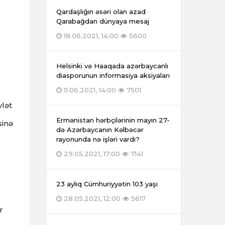
Qardaşlığın əsəri olan azad
Qarabağdan dünyaya mesaj
18.06.2021, 14:00
5600
Helsinki və Haaqada azərbaycanlı
diasporunun informasiya aksiyaları
11.06.2021, 14:00
7501
vlət
Ermənistan hərbçilərinin mayın 27-
sinə
də Azərbaycanın Kəlbəcər
rayonunda nə işləri vardı?
29.05.2021, 17:00
7141
23 aylıq Cümhuriyyətin 103 yaşı
28.05.2021, 12:00
5617
r