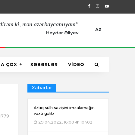
29.04.2022, 16:00
Artıq sülh sazişin
dirəm ki, mən azərbaycanlıyam”
AZ
Heydər Əliyev
HA ÇOX
XƏBƏRLƏR
VİDEO
Xəbərlər
Artıq sülh sazişini imzalamağın
vaxtı gəlib
1779
29.04.2022, 16:00
10402