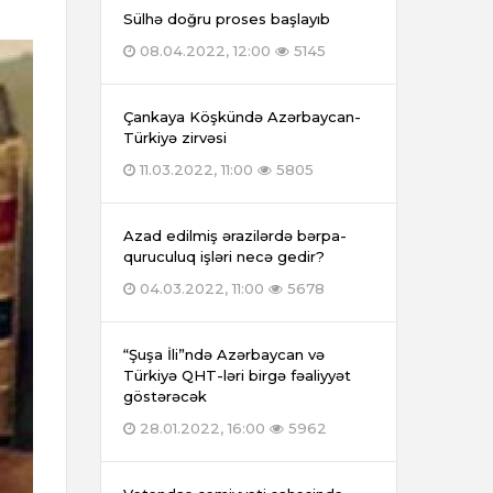
Sülhə doğru proses başlayıb
08.04.2022, 12:00
5145
Çankaya Köşkündə Azərbaycan-
Türkiyə zirvəsi
11.03.2022, 11:00
5805
Azad edilmiş ərazilərdə bərpa-
quruculuq işləri necə gedir?
04.03.2022, 11:00
5678
“Şuşa İli”ndə Azərbaycan və
Türkiyə QHT-ləri birgə fəaliyyət
göstərəcək
28.01.2022, 16:00
5962