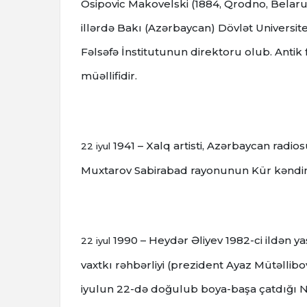
Osipovic Makovelski (1884, Qrodno, Belaru
illərdə Bakı (Azərbaycan) Dövlət Universit
Fəlsəfə İnstitutunun direktoru olub.
Antik 
müəllifidir.
1941 – Xalq artisti, Azərbaycan radio
22 iyul
Muxtarov Sabirabad rayonunun Kür kəndi
1990 – Heydər Əliyev 1982-ci ildən
22 iyul
vaxtkı rəhbərliyi (prezident Ayaz Mütəll
iyulun 22-də doğulub boya-başa çatdığı N