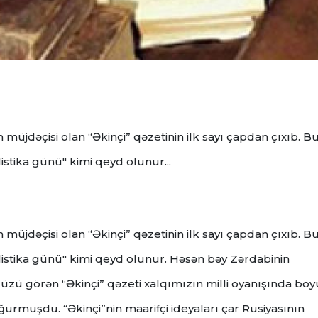
 müjdəçisi olan “Əkinçi” qəzetinin ilk sayı çapdan çıxıb. B
istika günü" kimi qeyd olunur...
müjdəçisi olan “Əkinçi” qəzetinin ilk sayı çapdan çıxıb. B
listika günü" kimi qeyd olunur.
Həsən bəy Zərdabinin
işıq üzü görən “Əkinçi” qəzeti xalqımızın milli oyanışında bö
doğurmuşdu.
“Əkinçi”nin maarifçi ideyaları çar Rusiyasının