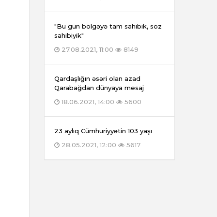
"Bu gün bölgəyə tam sahibik, söz
sahibiyik"
27.08.2021, 11:00
8149
Qardaşlığın əsəri olan azad
Qarabağdan dünyaya mesaj
18.06.2021, 14:00
5600
23 aylıq Cümhuriyyətin 103 yaşı
28.05.2021, 12:00
5617