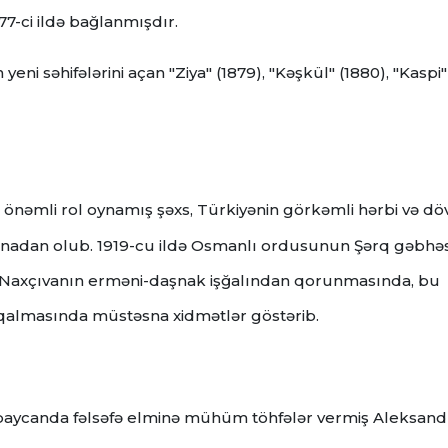
77-ci ildə bağlanmışdır.
ni səhifələrini açan "Ziya" (1879), "Kəşkül" (1880), "Kaspi"
ə önəmli rol oynamış şəxs, Türkiyənin görkəmli hərbi və dö
anadan olub.
1919-cu ildə Osmanlı ordusunun Şərq gəbhə
Naxçıvanın erməni-daşnak işğalından qorunmasında, bu
 qalmasında müstəsna xidmətlər göstərib.
zərbaycanda fəlsəfə elminə mühüm töhfələr vermiş Aleksand