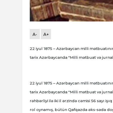
A-
A+
22 iyul 1875 – Azərbaycan milli mətbuatının
tarix Azərbaycanda "Milli mətbuat və jurnal
22 iyul
1875 – Azərbaycan milli mətbuatının 
tarix Azərbaycanda "Milli mətbuat və jurna
rəhbərliyi ilə iki il ərzində cəmisi 56 sayı 
rol oynamış, bütün Qafqazda əks-səda 