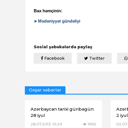
Bax həmçinin:
►Mədəniyyət gündəliyi
Sosial şəbəkələrdə paylaş
Facebook
Twitter
Oxşar xəbərlər
Azərbaycan tarixi günbəgün:
Azər
28 iyul
2 iyul
28.07.2013, 10:29
1965
02.07.