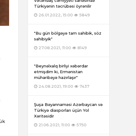
Vətəndaş cəmiyyəti sahəsində
Türkiyənin təcrübəsi öyrənilir
26.01.2022, 15:00
5849
"Bu gün bölgəyə tam sahibik, söz
sahibiyik"
27.08.2021, 11:00
8149
u
"Beynəlxalq birliyi xəbərdar
etmişdim ki, Ermənistan
müharibəyə hazırlaşır"
24.08.2021, 19:00
7437
u
Şuşa Bəyannaməsi Azərbaycan və
Türkiyə diasporları üçün Yol
Xəritəsidir
yük
21.06.2021, 11:00
5750