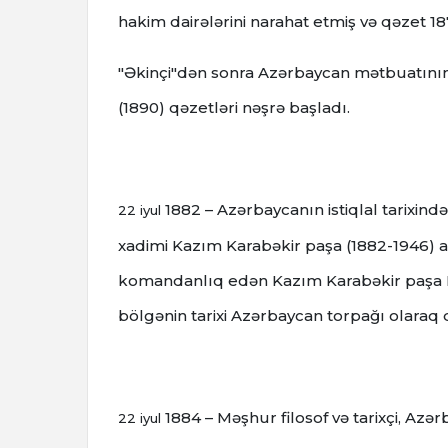
hakim dairələrini narahat etmiş və qəzet 18
"Əkinçi"dən sonra Azərbaycan mətbuatının ye
(1890) qəzetləri nəşrə başladı.
1882 – Azərbaycanın istiqlal tarixind
22 iyul
xadimi Kazım Karabəkir paşa (1882-1946) 
komandanlıq edən Kazım Karabəkir paşa 
bölgənin tarixi Azərbaycan torpağı olaraq
1884 – Məşhur filosof və tarixçi, A
22 iyul