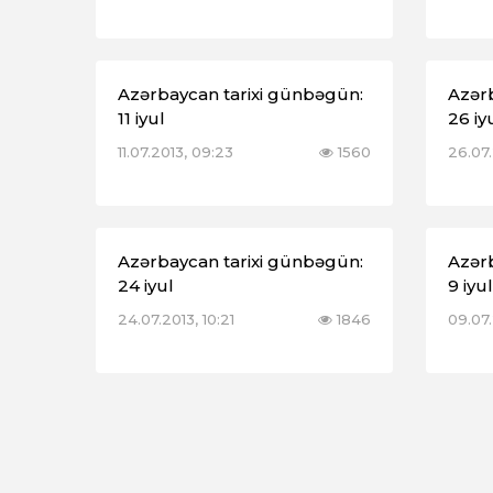
Azərbaycan tarixi günbəgün:
Azər
11 iyul
26 iy
11.07.2013, 09:23
1560
26.07.
Azərbaycan tarixi günbəgün:
Azər
24 iyul
9 iyul
24.07.2013, 10:21
1846
09.07.