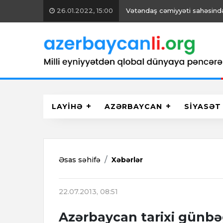
26.01.2022, 15:00
Vətəndaş cəmiyyəti sahəsində 
LAYİHƏ
AZƏRBAYCAN
SİYASƏT
Əsas səhifə
Xəbərlər
22.07.2013, 08:51
Azərbaycan tarixi günbəg