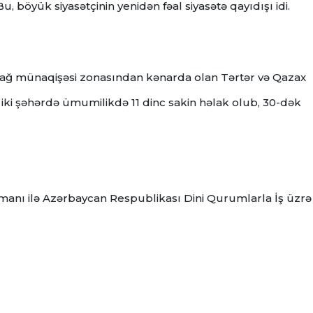
u, böyük siyasətçinin yenidən fəal siyasətə qayıdışı idi.
abağ münaqişəsi zonasından kənarda olan Tərtər və Qazax
 iki şəhərdə ümumilikdə 11 dinc sakin həlak olub, 30-dək
rmanı ilə Azərbaycan Respublikası Dini Qurumlarla İş üzrə