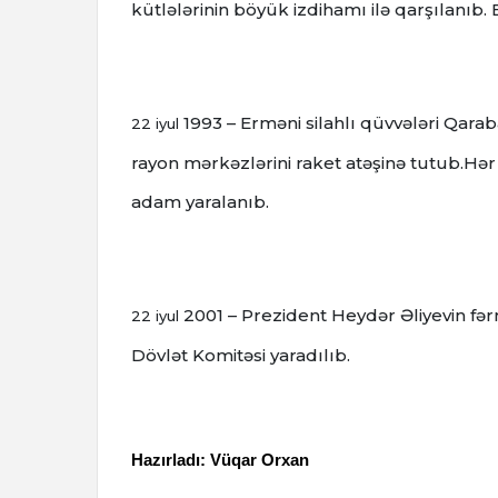
kütlələrinin böyük izdihamı ilə qarşılanıb. B
1993 – Erməni silahlı qüvvələri Qar
22 iyul
rayon mərkəzlərini raket atəşinə tutub.Hər
adam yaralanıb.
2001 – Prezident Heydər Əliyevin fə
22 iyul
Dövlət Komitəsi yaradılıb.
Hazırladı: Vüqar Orxan