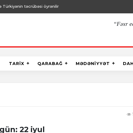
Türkiyənin təcrübəsi öyrənilir
“Fəxr e
TARİX
QARABAĞ
MƏDƏNİYYƏT
DA
ün: 22 iyul