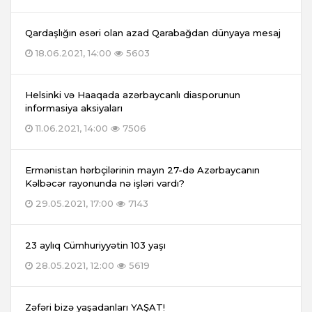
Qardaşlığın əsəri olan azad Qarabağdan dünyaya mesaj
18.06.2021, 14:00
5603
Helsinki və Haaqada azərbaycanlı diasporunun
informasiya aksiyaları
11.06.2021, 14:00
7506
Ermənistan hərbçilərinin mayın 27-də Azərbaycanın
Kəlbəcər rayonunda nə işləri vardı?
29.05.2021, 17:00
7143
23 aylıq Cümhuriyyətin 103 yaşı
28.05.2021, 12:00
5619
Zəfəri bizə yaşadanları YAŞAT!