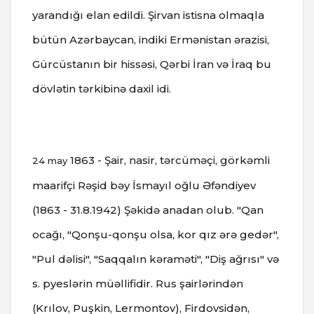
yarandığı elan edildi. Şirvan istisna olmaqla
bütün Azərbaycan, indiki Ermənistan ərazisi,
Gürcüstanın bir hissəsi, Qərbi İran və İraq bu
dövlətin tərkibinə daxil idi.
1863 - Şair, nasir, tərcüməçi, görkəmli
24 may
maarifçi Rəşid bəy İsmayıl oğlu Əfəndiyev
(1863 - 31.8.1942) Şəkidə anadan olub. "Qan
ocağı, "Qonşu-qonşu olsa, kor qız ərə gedər",
"Pul dəlisi", "Saqqalın kəraməti", "Diş ağrısı" və
s. pyeslərin müəllifidir. Rus şairlərindən
(Krılov, Puşkin, Lermontov), Firdovsidən,