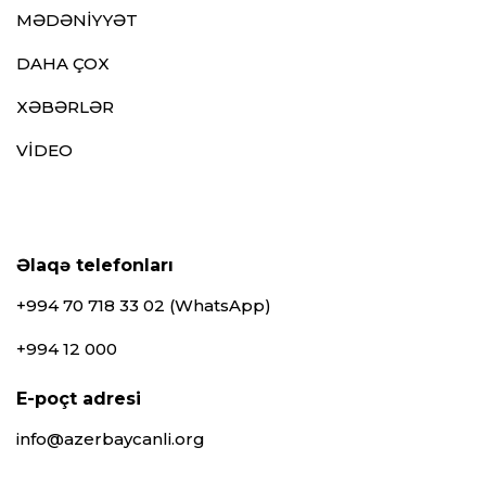
MƏDƏNİYYƏT
DAHA ÇOX
XƏBƏRLƏR
VİDEO
Əlaqə telefonları
+994 70 718 33 02 (WhatsApp)
+994 12 000
E-poçt adresi
info@azerbaycanli.org