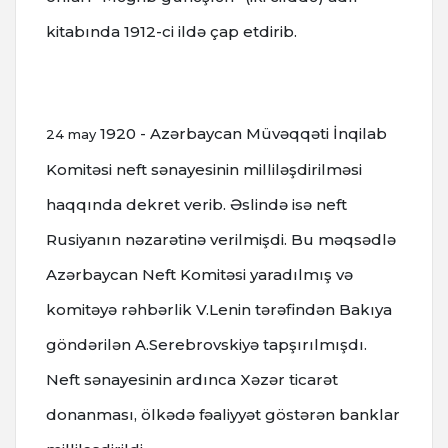
kitabında 1912-ci ildə çap etdirib.
1920 - Azərbaycan Müvəqqəti İnqilab
24 may
Komitəsi neft sənayesinin milliləşdirilməsi
haqqında dekret verib. Əslində isə neft
Rusiyanın nəzarətinə verilmişdi. Bu məqsədlə
Azərbaycan Neft Komitəsi yaradılmış və
komitəyə rəhbərlik V.Lenin tərəfindən Bakıya
göndərilən A.Serebrovskiyə tapşırılmışdı.
Neft sənayesinin ardınca Xəzər ticarət
donanması, ölkədə fəaliyyət göstərən banklar