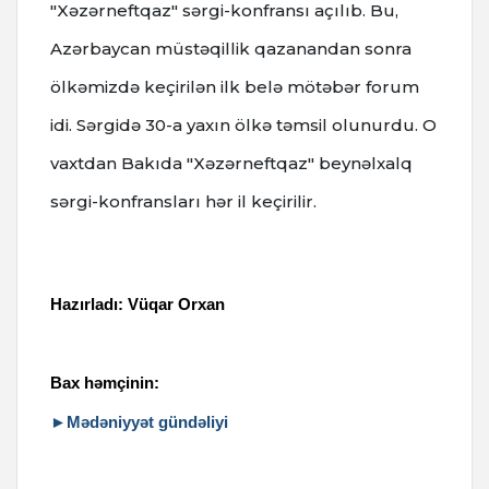
"Xəzərneftqaz" sərgi-konfransı açılıb. Bu,
Azərbaycan müstəqillik qazanandan sonra
ölkəmizdə keçirilən ilk belə mötəbər forum
idi. Sərgidə 30-a yaxın ölkə təmsil olunurdu. O
vaxtdan Bakıda "Xəzərneftqaz" beynəlxalq
sərgi-konfransları hər il keçirilir.
Hazırladı:
V
üqar Orxan
Bax həmçinin:
►Mədəniyyət gündəliyi