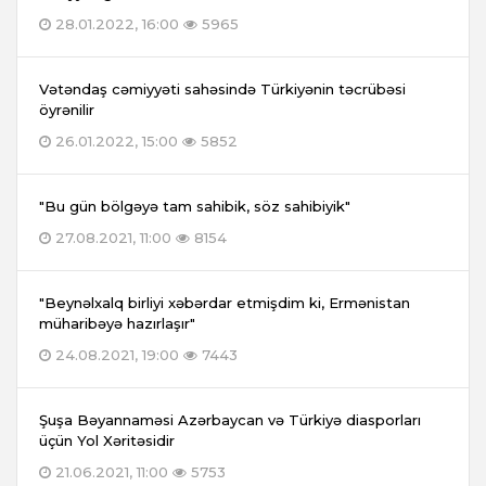
28.01.2022, 16:00
5965
Vətəndaş cəmiyyəti sahəsində Türkiyənin təcrübəsi
öyrənilir
26.01.2022, 15:00
5852
"Bu gün bölgəyə tam sahibik, söz sahibiyik"
27.08.2021, 11:00
8154
"Beynəlxalq birliyi xəbərdar etmişdim ki, Ermənistan
müharibəyə hazırlaşır"
24.08.2021, 19:00
7443
Şuşa Bəyannaməsi Azərbaycan və Türkiyə diasporları
üçün Yol Xəritəsidir
21.06.2021, 11:00
5753