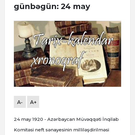
günbəgün: 24 may
A-
A+
24 may 1920 - Azərbaycan Müvəqqəti İnqilab
Komitəsi neft sənayesinin milliləşdirilməsi