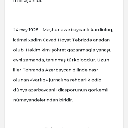
milliləşdirildi.
1925 - Məşhur azərbaycanlı kardioloq,
24 may
ictimai xadim Cavad Heyət Təbrizdə anadan
olub. Həkim kimi şöhrət qazanmaqla yanaşı,
eyni zamanda, tanınmış türkoloqdur. Uzun
illər Tehranda Azərbaycan dilində nəşr
olunan «Varlıq» jurnalına rəhbərlik edib,
dünya azərbaycanlı diasporunun görkəmli
nümayəndələrindən biridir.