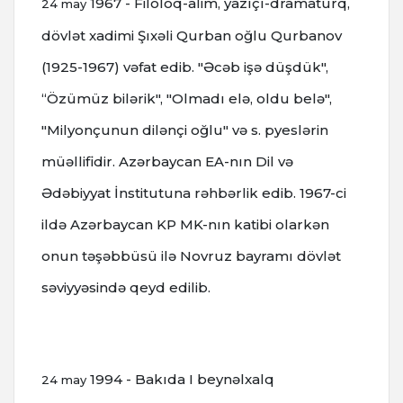
1967 - Filoloq-alim, yazıçı-dramaturq,
24 may
dövlət xadimi Şıxəli Qurban oğlu Qurbanov
(1925-1967) vəfat edib. "Əcəb işə düşdük",
“Özümüz bilərik", "Olmadı elə, oldu belə",
"Milyonçunun dilənçi oğlu" və s. pyeslərin
müəllifidir. Azərbaycan EA-nın Dil və
Ədəbiyyat İnstitutuna rəhbərlik edib. 1967-ci
ildə Azərbaycan KP MK-nın katibi olarkən
onun təşəbbüsü ilə Novruz bayramı dövlət
səviyyəsində qeyd edilib.
1994 - Bakıda I beynəlxalq
24 may