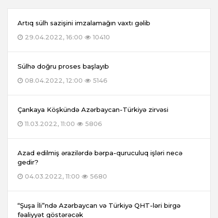
Artıq sülh sazişini imzalamağın vaxtı gəlib
29.04.2022, 16:00
10410
Sülhə doğru proses başlayıb
08.04.2022, 12:00
5146
Çankaya Köşkündə Azərbaycan-Türkiyə zirvəsi
11.03.2022, 11:00
5806
Azad edilmiş ərazilərdə bərpa-quruculuq işləri necə
gedir?
04.03.2022, 11:00
5680
“Şuşa İli”ndə Azərbaycan və Türkiyə QHT-ləri birgə
fəaliyyət göstərəcək