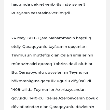
haqqında dekret verib. Əslində isə neft
Rusiyanın nəzarətinə verilmişdi...
24 may
1388 - Qara Məhəmmədin başçılıq
etdiyi Qaraqoyunlu tayfasının qoşunları
Teymurun müttəfiqi olan Cəlairi əmirlərinin
müqavimətini qıraraq Təbrizə daxil olublar.
Bu, Qaraqoyunlu qüvvələrinin Teymurun
hökmranlığına qarşı ilk uğurlu döyüşü idi.
1408-ci ildə Teymurilər Azərbaycandan
qovuldu, 1410-cu ildə isə Azərbaycanın böyük
dövlətlərindən olan Qaraqoyunlu dövlətinin