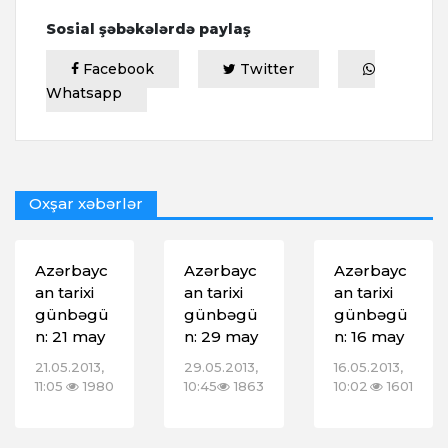
Sosial şəbəkələrdə paylaş
Facebook
Twitter
Whatsapp
Oxşar xəbərlər
Azərbayc
Azərbayc
Azərbayc
an tarixi
an tarixi
an tarixi
günbəgü
günbəgü
günbəgü
n: 21 may
n: 29 may
n: 16 may
21.05.2013,
29.05.2013,
16.05.2013,
11:05
1980
10:45
1863
10:02
1601