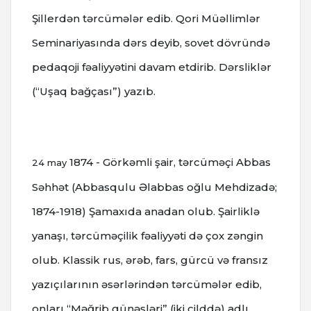
Şillerdən tərcümələr edib. Qori Müəllimlər
Seminariyasında dərs deyib, sovet dövründə
pedaqoji fəaliyyətini davam etdirib. Dərsliklər
(“Uşaq bağçası”) yazıb.
1874 - Görkəmli şair, tərcüməçi Abbas
24 may
Səhhət (Abbasqulu Əlabbas oğlu Mehdizadə;
1874-1918) Şamaxıda anadan olub. Şairliklə
yanaşı, tərcüməçilik fəaliyyəti də çox zəngin
olub. Klassik rus, ərəb, fars, gürcü və fransız
yazıçılarının əsərlərindən tərcümələr edib,
onları “Məğrib günəşləri” (iki cilddə) adlı