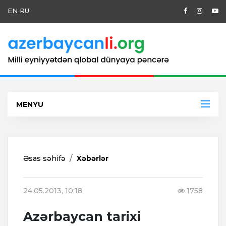
EN
RU
MENYU
Əsas səhifə
Xəbərlər
24.05.2013, 10:18
1758
Azərbaycan tarixi