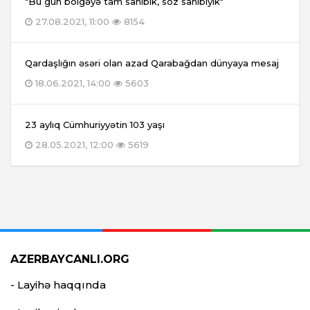
"Bu gün bölgəyə tam sahibik, söz sahibiyik"
27.08.2021, 11:00
8154
Qardaşlığın əsəri olan azad Qarabağdan dünyaya mesaj
18.06.2021, 14:00
5603
23 aylıq Cümhuriyyətin 103 yaşı
28.05.2021, 12:00
5619
AZERBAYCANLI.ORG
- Layihə haqqında