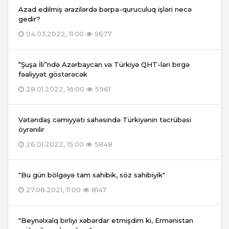
Azad edilmiş ərazilərdə bərpa-quruculuq işləri necə
gedir?
04.03.2022, 11:00
5677
“Şuşa İli”ndə Azərbaycan və Türkiyə QHT-ləri birgə
fəaliyyət göstərəcək
28.01.2022, 16:00
5961
Vətəndaş cəmiyyəti sahəsində Türkiyənin təcrübəsi
öyrənilir
26.01.2022, 15:00
5848
"Bu gün bölgəyə tam sahibik, söz sahibiyik"
27.08.2021, 11:00
8147
"Beynəlxalq birliyi xəbərdar etmişdim ki, Ermənistan