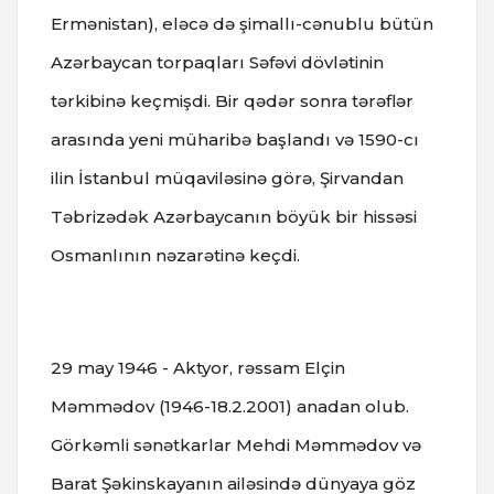
Ermənistan), eləcə də şimallı-cənublu bütün
Azərbaycan torpaqları Səfəvi dövlətinin
tərkibinə keçmişdi. Bir qədər sonra tərəflər
arasında yeni müharibə başlandı və 1590-cı
ilin İstanbul müqaviləsinə görə, Şirvandan
Təbrizədək Azərbaycanın böyük bir hissəsi
Osmanlının nəzarətinə keçdi.
29 may 1946 - Aktyor, rəssam Elçin
Məmmədov (1946-18.2.2001) anadan olub.
Görkəmli sənətkarlar Mehdi Məmmədov və
Barat Şəkinskayanın ailəsində dünyaya göz