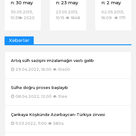
n: 30 may
n: 23 may
n: 2 may
30.05.2013,
23.05.2013,
02.05.2013,
10:51
2020
10:15
1848
16:09
1711
Xəbərlər
Artıq sülh sazişini imzalamağın vaxtı gəlib
29.04.2022, 16:00
10400
Sülhə doğru proses başlayıb
08.04.2022, 12:00
5144
Çankaya Köşkündə Azərbaycan-Türkiyə zirvəsi
11.03.2022, 11:00
5804