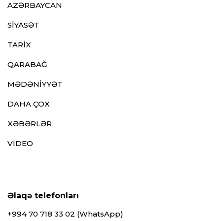
AZƏRBAYCAN
SİYASƏT
TARİX
QARABAĞ
MƏDƏNİYYƏT
DAHA ÇOX
XƏBƏRLƏR
VİDEO
Əlaqə telefonları
+994 70 718 33 02 (WhatsApp)