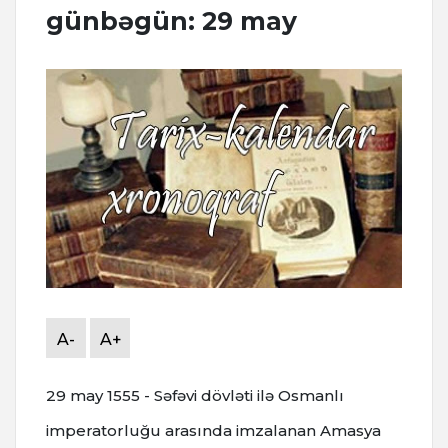
günbəgün: 29 may
A-
A+
29 may 1555 - Səfəvi dövləti ilə Osmanlı
imperatorluğu arasında imzalanan Amasya