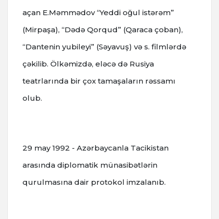
açan E.Məmmədov “Yeddi oğul istərəm”
(Mirpaşa), “Dədə Qorqud” (Qaraca çoban),
“Dantenin yubileyi” (Səyavuş) və s. filmlərdə
çəkilib. Ölkəmizdə, eləcə də Rusiya
teatrlarında bir çox tamaşaların rəssamı
olub.
29 may 1992 - Azərbaycanla Tacikistan
arasında diplomatik münasibətlərin
qurulmasına dair protokol imzalanıb.