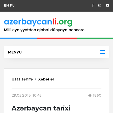
EN
RU
MENYU
Əsas səhifə
Xəbərlər
29.05.2013, 10:45
1860
Azərbaycan tarixi