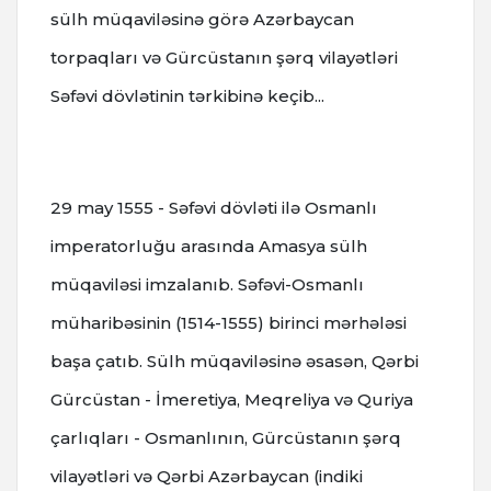
sülh müqaviləsinə görə Azərbaycan
torpaqları və Gürcüstanın şərq vilayətləri
Səfəvi dövlətinin tərkibinə keçib...
29 may 1555 - Səfəvi dövləti ilə Osmanlı
imperatorluğu arasında Amasya sülh
müqaviləsi imzalanıb. Səfəvi-Osmanlı
müharibəsinin (1514-1555) birinci mərhələsi
başa çatıb. Sülh müqaviləsinə əsasən, Qərbi
Gürcüstan - İmeretiya, Meqreliya və Quriya
çarlıqları - Osmanlının, Gürcüstanın şərq
vilayətləri və Qərbi Azərbaycan (indiki