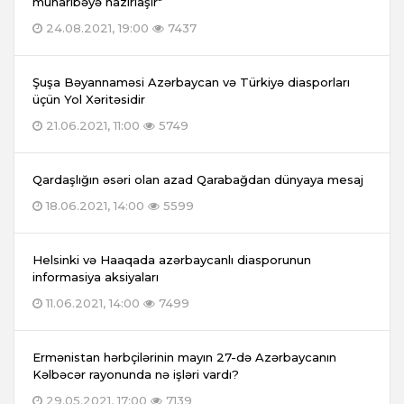
müharibəyə hazırlaşır"
24.08.2021, 19:00
7437
Şuşa Bəyannaməsi Azərbaycan və Türkiyə diasporları
üçün Yol Xəritəsidir
21.06.2021, 11:00
5749
Qardaşlığın əsəri olan azad Qarabağdan dünyaya mesaj
18.06.2021, 14:00
5599
Helsinki və Haaqada azərbaycanlı diasporunun
informasiya aksiyaları
11.06.2021, 14:00
7499
Ermənistan hərbçilərinin mayın 27-də Azərbaycanın
Kəlbəcər rayonunda nə işləri vardı?
29.05.2021, 17:00
7139