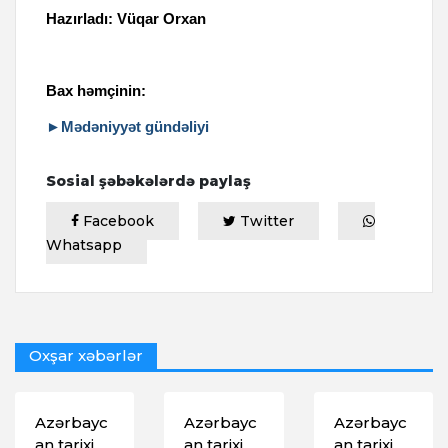
Hazırladı:
V
üqar Orxan
Bax həmçinin:
►Mədəniyyət gündəliyi
Sosial şəbəkələrdə paylaş
Facebook
Twitter
Whatsapp
Oxşar xəbərlər
Azərbayc
Azərbayc
Azərbayc
an tarixi
an tarixi
an tarixi