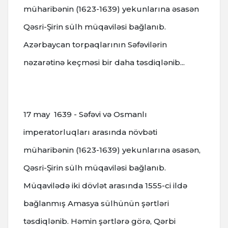
müharibənin (1623-1639) yekunlarına əsasən
Qəsri-Şirin sülh müqaviləsi bağlanıb.
Azərbaycan torpaqlarının Səfəvilərin
nəzarətinə keçməsi bir daha təsdiqlənib...
17 may 1639 - Səfəvi və Osmanlı
imperatorluqları arasında növbəti
müharibənin (1623-1639) yekunlarına əsasən,
Qəsri-Şirin sülh müqaviləsi bağlanıb.
Müqavilədə iki dövlət arasında 1555-ci ildə
bağlanmış Amasya sülhünün şərtləri
təsdiqlənib. Həmin şərtlərə görə, Qərbi