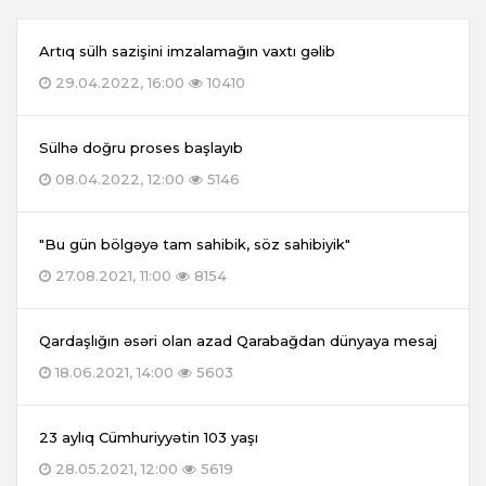
Artıq sülh sazişini imzalamağın vaxtı gəlib
29.04.2022, 16:00
10410
Sülhə doğru proses başlayıb
08.04.2022, 12:00
5146
"Bu gün bölgəyə tam sahibik, söz sahibiyik"
27.08.2021, 11:00
8154
Qardaşlığın əsəri olan azad Qarabağdan dünyaya mesaj
18.06.2021, 14:00
5603
23 aylıq Cümhuriyyətin 103 yaşı
28.05.2021, 12:00
5619