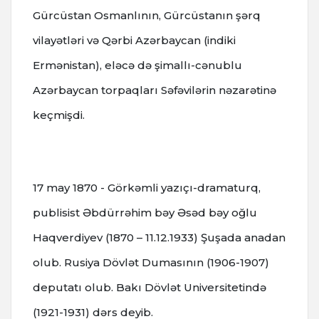
Gürcüstan Osmanlının, Gürcüstanın şərq
vilayətləri və Qərbi Azərbaycan (indiki
Ermənistan), eləcə də şimallı-cənublu
Azərbaycan torpaqları Səfəvilərin nəzarətinə
keçmişdi.
17 may 1870 - Görkəmli yazıçı-dramaturq,
publisist Əbdürrəhim bəy Əsəd bəy oğlu
Haqverdiyev (1870 – 11.12.1933) Şuşada anadan
olub. Rusiya Dövlət Dumasının (1906-1907)
deputatı olub. Bakı Dövlət Universitetində
(1921-1931) dərs deyib.