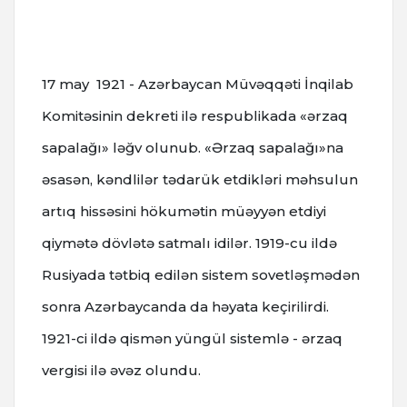
17 may 1921 - Azərbaycan Müvəqqəti İnqilab
Komitəsinin dekreti ilə respublikada «ərzaq
sapalağı» ləğv olunub. «Ərzaq sapalağı»na
əsasən, kəndlilər tədarük etdikləri məhsulun
artıq hissəsini hökumətin müəyyən etdiyi
qiymətə dövlətə satmalı idilər. 1919-cu ildə
Rusiyada tətbiq edilən sistem sovetləşmədən
sonra Azərbaycanda da həyata keçirilirdi.
1921-ci ildə qismən yüngül sistemlə - ərzaq
vergisi ilə əvəz olundu.