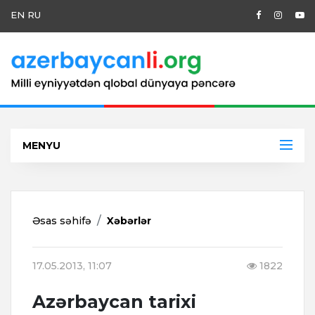
EN
RU
MENYU
Əsas səhifə
Xəbərlər
17.05.2013, 11:07
1822
Azərbaycan tarixi