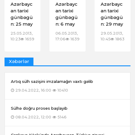
Azərbayc
Azərbayc
Azərbayc
an tarixi
an tarixi
an tarixi
günbəgü
günbəgü
günbəgü
n: 25 may
n: 6 may
n: 29 may
25.05.2013,
06.05.2013,
29.05.2013,
10:23
1659
17:06
1639
10:45
1863
Xəbərlər
Artıq sülh sazişini imzalamağın vaxtı gəlib
29.04.2022, 16:00
10410
Sülhə doğru proses başlayıb
08.04.2022, 12:00
5146