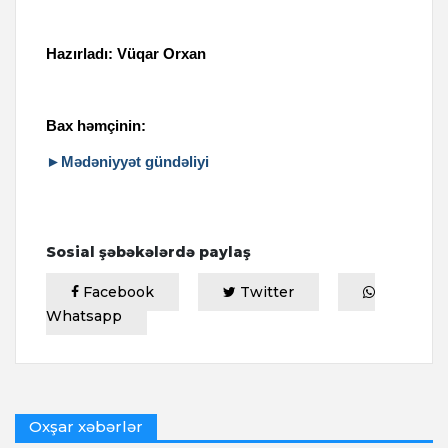
Hazırladı: Vüqar Orxan
Bax həmçinin:
►Mədəniyyət gündəliyi
Sosial şəbəkələrdə paylaş
Facebook
Twitter
Whatsapp
Oxşar xəbərlər