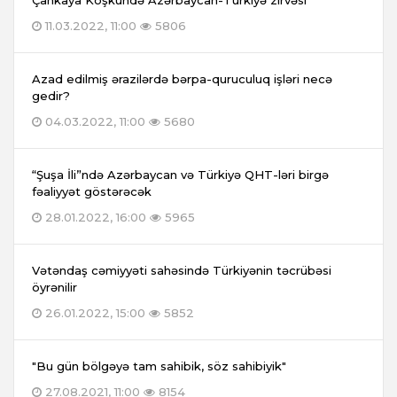
Çankaya Köşkündə Azərbaycan-Türkiyə zirvəsi
11.03.2022, 11:00
5806
Azad edilmiş ərazilərdə bərpa-quruculuq işləri necə
gedir?
04.03.2022, 11:00
5680
“Şuşa İli”ndə Azərbaycan və Türkiyə QHT-ləri birgə
fəaliyyət göstərəcək
28.01.2022, 16:00
5965
Vətəndaş cəmiyyəti sahəsində Türkiyənin təcrübəsi
öyrənilir
26.01.2022, 15:00
5852
"Bu gün bölgəyə tam sahibik, söz sahibiyik"
27.08.2021, 11:00
8154