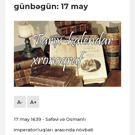
günbəgün: 17 may
A-
A+
17 may 1639 - Səfəvi və Osmanlı
imperatorluqları arasında növbəti