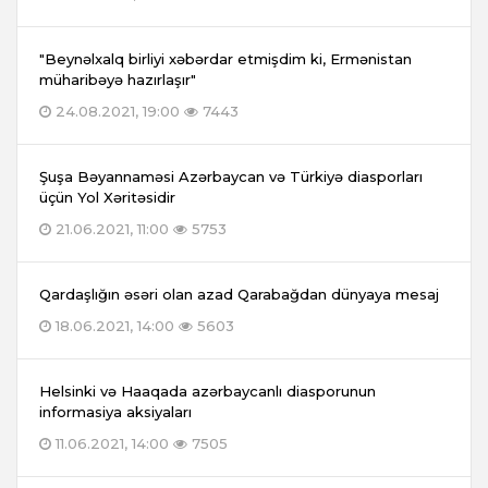
"Beynəlxalq birliyi xəbərdar etmişdim ki, Ermənistan
müharibəyə hazırlaşır"
24.08.2021, 19:00
7443
Şuşa Bəyannaməsi Azərbaycan və Türkiyə diasporları
üçün Yol Xəritəsidir
21.06.2021, 11:00
5753
Qardaşlığın əsəri olan azad Qarabağdan dünyaya mesaj
18.06.2021, 14:00
5603
Helsinki və Haaqada azərbaycanlı diasporunun
informasiya aksiyaları
11.06.2021, 14:00
7505