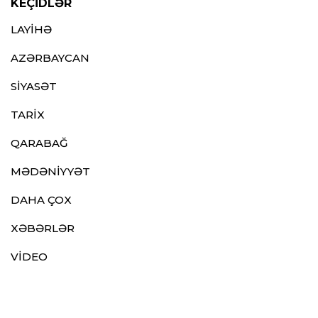
KEÇİDLƏR
LAYİHƏ
AZƏRBAYCAN
SİYASƏT
TARİX
QARABAĞ
MƏDƏNİYYƏT
DAHA ÇOX
XƏBƏRLƏR
VİDEO