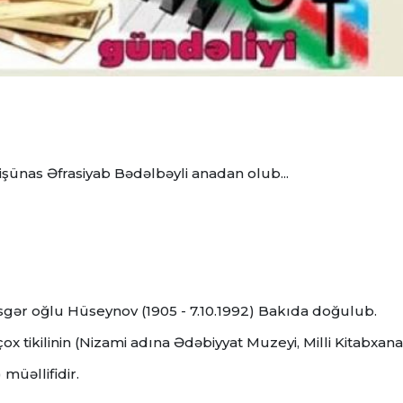
qişünas Əfrasiyab Bədəlbəyli anadan olub...
sgər oğlu Hüseynov (1905 - 7.10.1992) Bakıda doğulub.
ox tikilinin (Nizami adına Ədəbiyyat Muzeyi, Milli Kitabxana
müəllifidir.