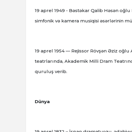
19 aprel 1949 - Bəstəkar Qalib Həsən oğlu 
simfonik və kamera musiqisi əsərlərinin müəl
19 aprel 1954 — Rejissor Rövşən Əziz oğlu
teatrlarında, Akademik Milli Dram Teatrında
quruluş verib.
Dünya
19 aprel 1832 – İspan dramaturqu, ədəbiyy