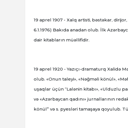
19 aprel 1907 - Xalq artisti, bəstəkar, diri
6.1.1976) Bakıda anadan olub. İlk Azərbayca
dair kitabların müəllifidir.
19 aprel 1920 - Yazıçı-dramaturq Xalidə 
olub. «Onun taleyi», «Nəğməli könül», «M
uşaqlar üçün “Lalənin kitabı», «Ulduzlu pap
və «Azərbaycan qadını» jurnallarının reda
könül” və s. pyesləri tamaşaya qoyulub. Tü