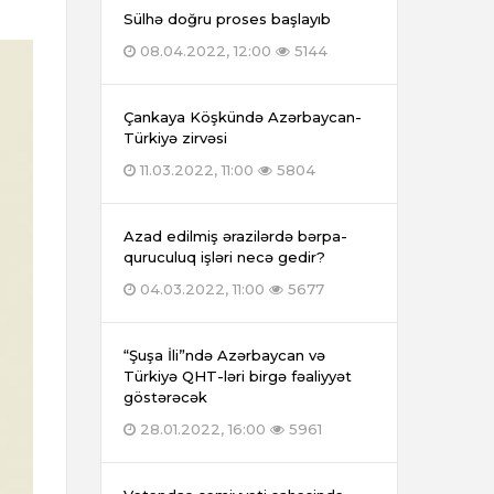
Sülhə doğru proses başlayıb
08.04.2022, 12:00
5144
Çankaya Köşkündə Azərbaycan-
Türkiyə zirvəsi
11.03.2022, 11:00
5804
Azad edilmiş ərazilərdə bərpa-
quruculuq işləri necə gedir?
04.03.2022, 11:00
5677
“Şuşa İli”ndə Azərbaycan və
Türkiyə QHT-ləri birgə fəaliyyət
göstərəcək
28.01.2022, 16:00
5961