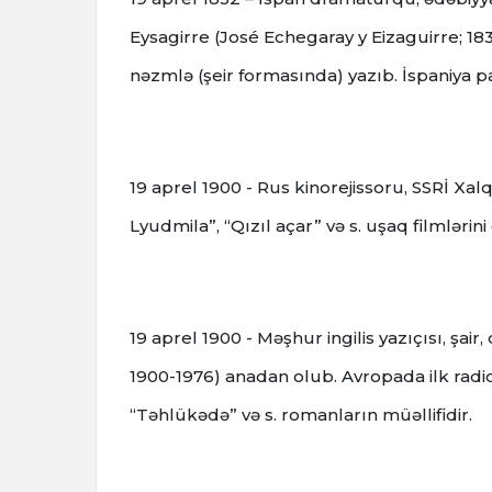
Eysagirre (José Echegaray y Eizaguirre; 18
nəzmlə (şeir formasında) yazıb. İspaniya pa
19 aprel 1900 - Rus kinorejissoru, SSRİ Xal
Lyudmila”, “Qızıl açar” və s. uşaq filmlərini
19 aprel 1900 - Məşhur ingilis yazıçısı, ş
1900-1976) anadan olub. Avropada ilk radio
“Təhlükədə” və s. romanların müəllifidir.