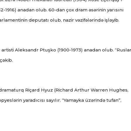
32-1916) anadan olub. 60-dan çox dram əsərinin yarısını
rlamentinin deputatı olub, nazir vəzifələrində işləyib.
q artisti Aleksandr Ptuşko (1900-1973) anadan olub. “Rusla
 çəkib.
air, dramaturq Riçard Hyuz (Richard Arthur Warren Hughes,
pyeslərin yaradıcısı sayılır. “Yamayka üzərində tufan”,