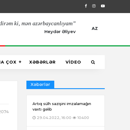
29.04.2022, 16:00
Artıq sülh sazişin
dirəm ki, mən azərbaycanlıyam”
AZ
Heydər Əliyev
HA ÇOX
XƏBƏRLƏR
VİDEO
Xəbərlər
Artıq sülh sazişini imzalamağın
vaxtı gəlib
074
29.04.2022, 16:00
10400