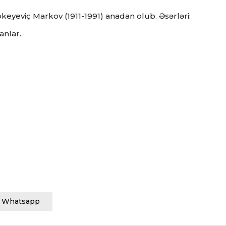
okeyeviç Markov (1911-1991) anadan olub. Əsərləri:
manlar.
Whatsapp