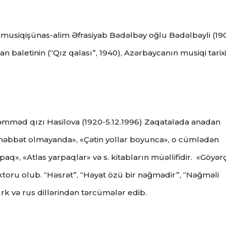
jor, musiqişünas-alim Əfrasiyab Bədəlbəy oğlu Bədəlbəyli (19
n baletinin (“Qız qalası”, 1940), Azərbaycanın musiqi tarix
Məmməd qızı Hasilova (1920-5.12.1996) Zaqatalada anadan
əhəbbət olmayanda», «Çətin yollar boyunca», o cümlədən
aq», «Atlas yarpaqlar» və s. kitabların müəllifidir. «Göyər
ktoru olub. “Həsrət”, “Həyat özü bir nəğmədir”, “Nəğməli
rk və rus dillərindən tərcümələr edib.