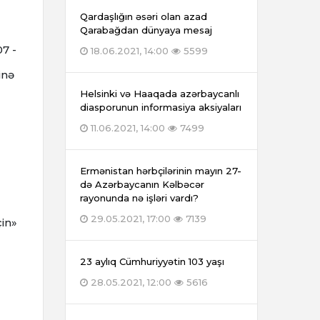
Qardaşlığın əsəri olan azad
Qarabağdan dünyaya mesaj
07 -
18.06.2021, 14:00
5599
inə
Helsinki və Haaqada azərbaycanlı
diasporunun informasiya aksiyaları
11.06.2021, 14:00
7499
Ermənistan hərbçilərinin mayın 27-
də Azərbaycanın Kəlbəcər
rayonunda nə işləri vardı?
29.05.2021, 17:00
7139
çin»
23 aylıq Cümhuriyyətin 103 yaşı
28.05.2021, 12:00
5616