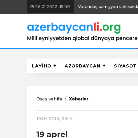
26.01.2022, 15:00
Vətəndaş cəmiyyəti sahəsində 
LAYİHƏ
AZƏRBAYCAN
SİYASƏT
Əsas səhifə
Xəbərlər
19.04.2013, 09:14
19 aprel