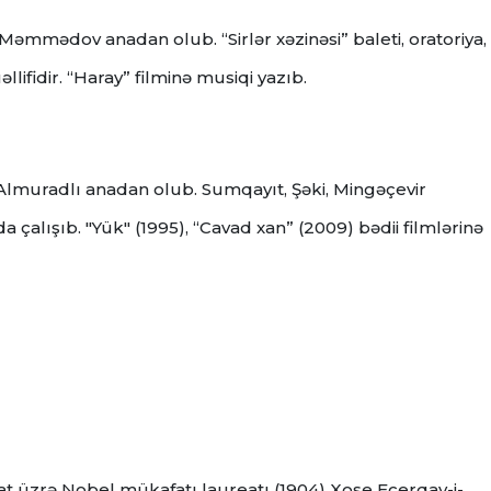
Məmmədov anadan olub. “Sirlər xəzinəsi” baleti, oratoriya,
lifidir. “Haray” filminə musiqi yazıb.
 Almuradlı anadan olub. Sumqayıt, Şəki, Mingəçevir
 çalışıb. "Yük" (1995), “Cavad xan” (2009) bədii filmlərinə
at üzrə Nobel mükafatı laureatı (1904) Xose Eçerqay-i-