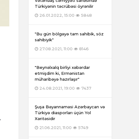
Vətəndaş cəmiyyəti sahəsində
Türkiyənin təcrübəsi öyrənilir
26.01.2022, 15:00
5848
"Bu gün bölgəyə tam sahibik, söz
sahibiyik"
27.08.2021, 11:00
8146
"Beynəlxalq birliyi xəbərdar
etmişdim ki, Ermənistan
müharibəyə hazırlaşır"
24.08.2021, 19:00
7437
Şuşa Bəyannaməsi Azərbaycan və
Türkiyə diasporları üçün Yol
,
Xəritəsidir
21.06.2021, 11:00
5749