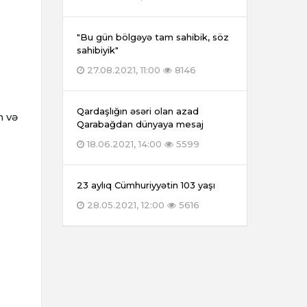
"Bu gün bölgəyə tam sahibik, söz
sahibiyik"
27.08.2021, 11:00
8146
Qardaşlığın əsəri olan azad
n və
Qarabağdan dünyaya mesaj
18.06.2021, 14:00
5599
23 aylıq Cümhuriyyətin 103 yaşı
28.05.2021, 12:00
5616