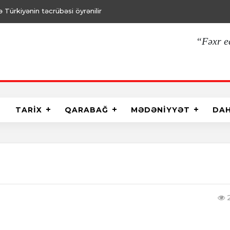
Türkiyənin təcrübəsi öyrənilir
“Fəxr e
TARİX
QARABAĞ
MƏDƏNİYYƏT
DA
2