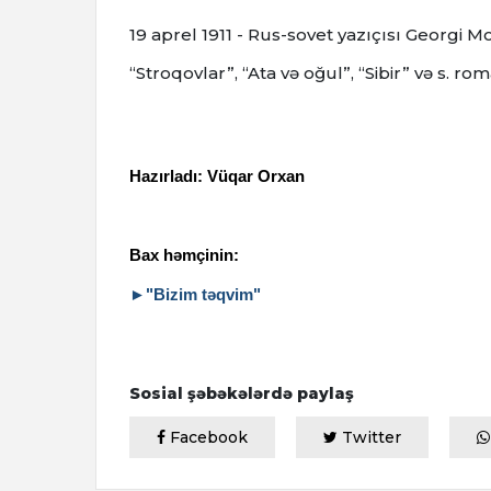
19 aprel 1911 - Rus-sovet yazıçısı Georgi M
“Stroqovlar”, “Ata və oğul”, “Sibir” və s. ro
Hazırladı: Vüqar Orxan
Bax həmçinin:
►"Bizim təqvim"
Sosial şəbəkələrdə paylaş
Facebook
Twitter