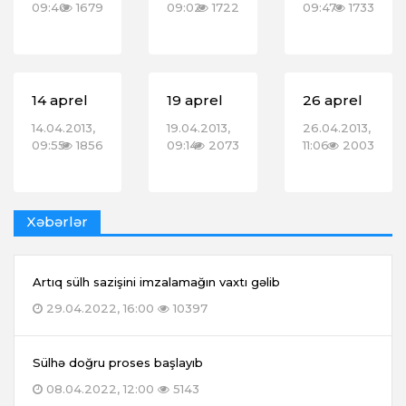
09:40
1679
09:02
1722
09:47
1733
14 aprel
19 aprel
26 aprel
14.04.2013,
19.04.2013,
26.04.2013,
09:55
1856
09:14
2073
11:06
2003
Xəbərlər
Artıq sülh sazişini imzalamağın vaxtı gəlib
29.04.2022, 16:00
10397
Sülhə doğru proses başlayıb
08.04.2022, 12:00
5143