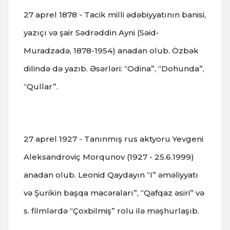
27 aprel 1878 - Tacik milli ədəbiyyatının banisi,
yazıçı və şair Sədrəddin Ayni (Səid-
Muradzadə, 1878-1954) anadan olub. Özbək
dilində də yazıb. Əsərləri: “Odina”, “Dohunda”,
“Qullar”.
27 aprel 1927 - Tanınmış rus aktyoru Yevgeni
Aleksandroviç Morqunov (1927 - 25.6.1999)
anadan olub. Leonid Qaydayın “I” əməliyyatı
və Şurikin başqa macəraları”, “Qafqaz əsiri” və
s. filmlərdə “Çoxbilmiş” rolu ilə məşhurlaşıb.