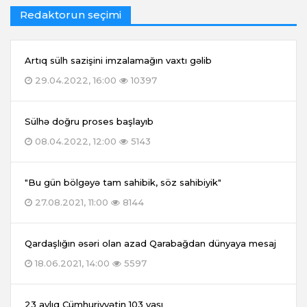
Redaktorun seçimi
Artıq sülh sazişini imzalamağın vaxtı gəlib
29.04.2022, 16:00
10397
Sülhə doğru proses başlayıb
08.04.2022, 12:00
5143
"Bu gün bölgəyə tam sahibik, söz sahibiyik"
27.08.2021, 11:00
8144
Qardaşlığın əsəri olan azad Qarabağdan dünyaya mesaj
18.06.2021, 14:00
5597
23 aylıq Cümhuriyyətin 103 yaşı