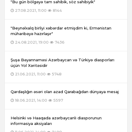
"Bu gün bölgəyə tam sahibik, söz sahibiyik"
27.08.2021, 11:00
8144
"Beynəlxalq birliyi xəbərdar etmişdim ki, Ermənistan
müharibəyə hazırlaşır"
24.08.2021, 19:00
7436
Şuşa Bəyannaməsi Azərbaycan və Türkiyə diasporları
üçün Yol Xəritəsidir
21.06.2021, 11:00
5748
Qardaşlığın əsəri olan azad Qarabağdan dünyaya mesaj
18.06.2021, 14:00
5597
Helsinki və Haaqada azərbaycanlı diasporunun
informasiya aksiyaları