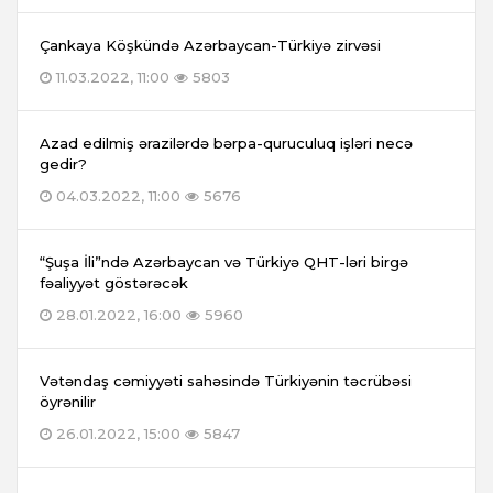
Çankaya Köşkündə Azərbaycan-Türkiyə zirvəsi
11.03.2022, 11:00
5803
Azad edilmiş ərazilərdə bərpa-quruculuq işləri necə
gedir?
04.03.2022, 11:00
5676
“Şuşa İli”ndə Azərbaycan və Türkiyə QHT-ləri birgə
fəaliyyət göstərəcək
28.01.2022, 16:00
5960
Vətəndaş cəmiyyəti sahəsində Türkiyənin təcrübəsi
öyrənilir
26.01.2022, 15:00
5847