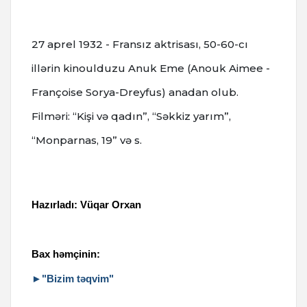
27 aprel 1932 - Fransız aktrisası, 50-60-cı
illərin kinoulduzu Anuk Eme (Anouk Aimee -
Françoise Sorya-Dreyfus) anadan olub.
Filməri: “Kişi və qadın”, “Səkkiz yarım”,
“Monparnas, 19” və s.
Hazırladı: Vüqar Orxan
Bax həmçinin:
►"Bizim təqvim"