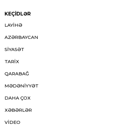
KEÇİDLƏR
LAYİHƏ
AZƏRBAYCAN
SİYASƏT
TARİX
QARABAĞ
MƏDƏNİYYƏT
DAHA ÇOX
XƏBƏRLƏR
VİDEO