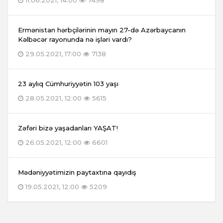
11.06.2021, 14:00
7498
Ermənistan hərbçilərinin mayın 27-də Azərbaycanın
Kəlbəcər rayonunda nə işləri vardı?
29.05.2021, 17:00
7138
23 aylıq Cümhuriyyətin 103 yaşı
28.05.2021, 12:00
5615
Zəfəri bizə yaşadanları YAŞAT!
26.05.2021, 12:00
6601
Mədəniyyətimizin paytaxtına qayıdış
19.05.2021, 12:00
5209