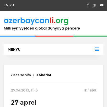
EN
RU
MENYU
Əsas səhifə
Xəbərlər
27.04.2013, 11:15
1998
27 aprel