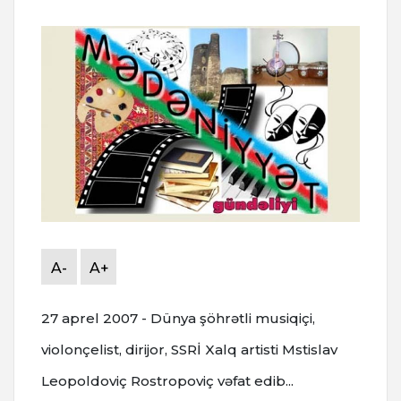
A-
A+
27 aprel 2007 - Dünya şöhrətli musiqiçi,
violonçelist, dirijor, SSRİ Xalq artisti Mstislav
Leopoldoviç Rostropoviç vəfat edib...