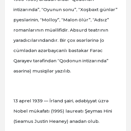
intizarında”, “Oyunun sonu”, “Xoşbəxt günlər”
pyeslərinin, “Molloy”, “Malon ölür”, “Adsız”
romanlarının müəllifidir. Absurd teatrının
yaradıcılarındandır. Bir çox əsərlərinə (o
cümlədən azərbaycanlı bəstəkar Fərəc
Qarayev tərəfindən “Qodonun intizarında”
əsərinə) musiqilər yazılıb.
13 aprel 1939 — İrland şairi, ədəbiyyat üzrə
Nobel mükafatı (1995) laureatı Şeymas Hini
(Seamus Justin Heaney) anadan olub.