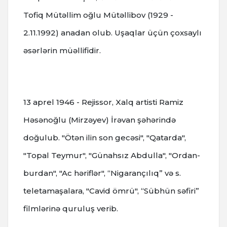
Tofiq Mütəllim oğlu Mütəllibov (1929 -
2.11.1992) anadan olub. Uşaqlar üçün çoxsaylı
əsərlərin müəllifidir.
13 aprel 1946 - Rejissor, Xalq artisti Ramiz
Həsənoğlu (Mirzəyev) İrəvan şəhərində
doğulub. "Ötən ilin son gecəsi", "Qatarda",
"Topal Teymur", "Günahsız Abdulla", "Ordan-
burdan", "Ac həriflər", “Nigarançılıq” və s.
teletamaşalara, "Cavid ömrü", “Sübhün səfiri”
filmlərinə quruluş verib.