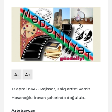
A-
A+
13 aprel 1946 - Rejissor, Xalq artisti Ramiz
Həsənoğlu İrəvan şəhərində doğulub...
Azərbaycan