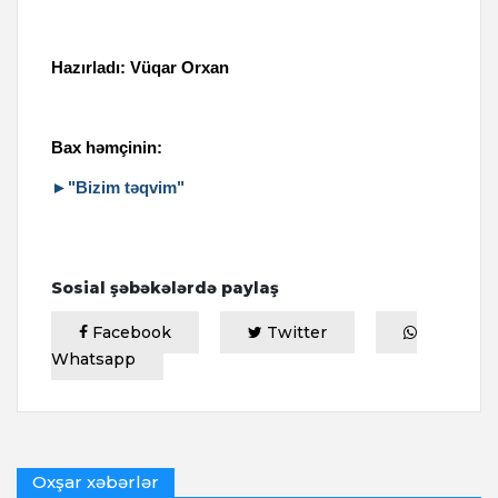
Hazırladı: Vüqar Orxan
Bax həmçinin:
►"Bizim təqvim"
Sosial şəbəkələrdə paylaş
Facebook
Twitter
Whatsapp
Oxşar xəbərlər