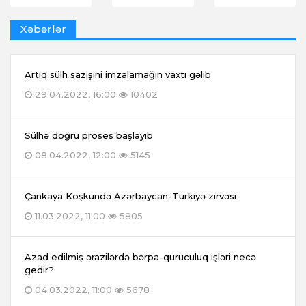
Xəbərlər
Artıq sülh sazişini imzalamağın vaxtı gəlib
29.04.2022, 16:00
10402
Sülhə doğru proses başlayıb
08.04.2022, 12:00
5145
Çankaya Köşkündə Azərbaycan-Türkiyə zirvəsi
11.03.2022, 11:00
5805
Azad edilmiş ərazilərdə bərpa-quruculuq işləri necə
gedir?
04.03.2022, 11:00
5678