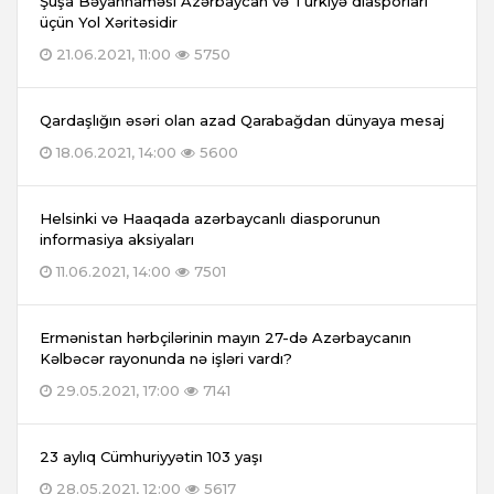
Şuşa Bəyannaməsi Azərbaycan və Türkiyə diasporları
üçün Yol Xəritəsidir
21.06.2021, 11:00
5750
Qardaşlığın əsəri olan azad Qarabağdan dünyaya mesaj
18.06.2021, 14:00
5600
Helsinki və Haaqada azərbaycanlı diasporunun
informasiya aksiyaları
11.06.2021, 14:00
7501
Ermənistan hərbçilərinin mayın 27-də Azərbaycanın
Kəlbəcər rayonunda nə işləri vardı?
29.05.2021, 17:00
7141
23 aylıq Cümhuriyyətin 103 yaşı
28.05.2021, 12:00
5617