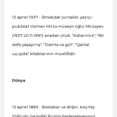
13 aprel 1937 - Əməkdar jurnalist, yazıçı-
publisist Osman Mirzə Hüseyn oğlu Mirzəyev
(1937-20.11.1991) аnаdаn оlub. "Adlarımız", "Bir
dəfə yaşayırıq", "Damla və göl", "Qartal
uçuşda" kitablarının müəllifidir.
Dünya
13 aprel 1883 - Bəstəkar və dirijor, keçmiş
SSRİ-nin (və indiki Rusiya Federasiyasının)