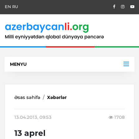
EN
RU
MENYU
Əsas səhifə
Xəbərlər
13.04.2013, 09:53
1708
13 aprel