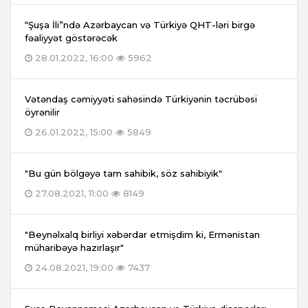
“Şuşa İli”ndə Azərbaycan və Türkiyə QHT-ləri birgə
fəaliyyət göstərəcək
28.01.2022, 16:00
5962
Vətəndaş cəmiyyəti sahəsində Türkiyənin təcrübəsi
öyrənilir
26.01.2022, 15:00
5849
"Bu gün bölgəyə tam sahibik, söz sahibiyik"
27.08.2021, 11:00
8149
"Beynəlxalq birliyi xəbərdar etmişdim ki, Ermənistan
müharibəyə hazırlaşır"
24.08.2021, 19:00
7437