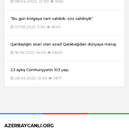
08.04.2022, 12:00
5145
"Bu gün bölgəyə tam sahibik, söz sahibiyik"
27.08.2021, 11:00
8149
Qardaşlığın əsəri olan azad Qarabağdan dünyaya mesaj
18.06.2021, 14:00
5600
23 aylıq Cümhuriyyətin 103 yaşı
28.05.2021, 12:00
5617
AZERBAYCANLI.ORG