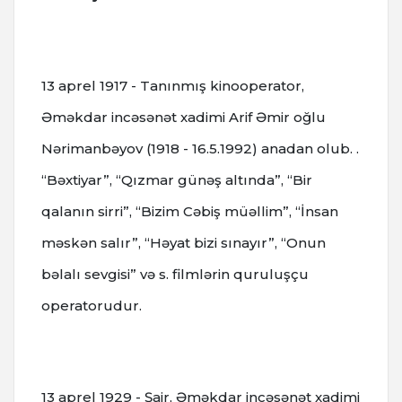
13 aprel 1917 - Tanınmış kinooperator,
Əməkdar incəsənət xadimi Arif Əmir oğlu
Nərimanbəyov (1918 - 16.5.1992) anadan olub. .
“Bəxtiyar”, “Qızmar günəş altında”, “Bir
qalanın sirri”, “Bizim Cəbiş müəllim”, “İnsan
məskən salır”, “Həyat bizi sınayır”, “Onun
bəlalı sevgisi” və s. filmlərin quruluşçu
operatorudur.
13 aprel 1929 - Şair, Əməkdar incəsənət xadimi