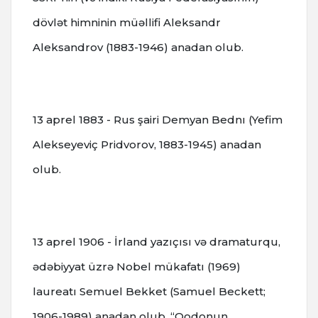
dövlət himninin müəllifi Aleksandr
Aleksandrov (1883-1946) anadan olub.
13 aprel 1883 - Rus şairi Demyan Bednı (Yefim
Alekseyeviç Pridvorov, 1883-1945) anadan
olub.
13 aprel 1906 - İrland yazıçısı və dramaturqu,
ədəbiyyat üzrə Nobel mükafatı (1969)
laureatı Semuel Bekket (Samuel Beckett;
1906-1989) anadan olub. “Qodonun