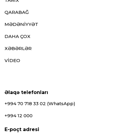
TARİX
QARABAĞ
MƏDƏNİYYƏT
DAHA ÇOX
XƏBƏRLƏR
VİDEO
Əlaqə telefonları
+994 70 718 33 02 (WhatsApp)
+994 12 000
E-poçt adresi