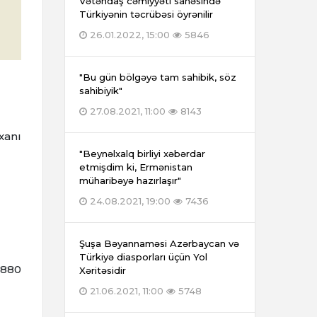
Vətəndaş cəmiyyəti sahəsində
Türkiyənin təcrübəsi öyrənilir
26.01.2022, 15:00
5846
"Bu gün bölgəyə tam sahibik, söz
sahibiyik"
27.08.2021, 11:00
8143
xanı
"Beynəlxalq birliyi xəbərdar
etmişdim ki, Ermənistan
müharibəyə hazırlaşır"
24.08.2021, 19:00
7436
Şuşa Bəyannaməsi Azərbaycan və
Türkiyə diasporları üçün Yol
1880
Xəritəsidir
21.06.2021, 11:00
5748