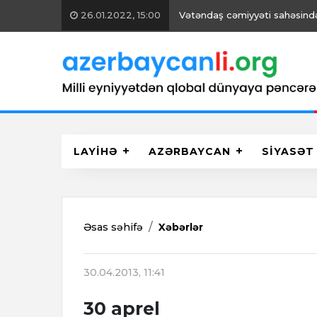
26.01.2022, 15:00
Vətəndaş cəmiyyəti sahəsində 
LAYİHƏ
AZƏRBAYCAN
SİYASƏT
Əsas səhifə
Xəbərlər
30.04.2013, 11:41
30 aprel