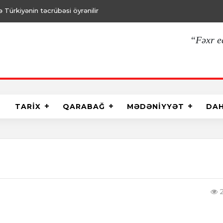
Türkiyənin təcrübəsi öyrənilir
“Fəxr e
TARİX
QARABAĞ
MƏDƏNİYYƏT
DA
2