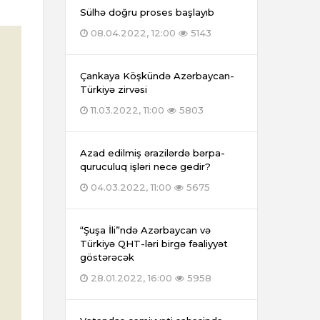
Sülhə doğru proses başlayıb
08.04.2022, 12:00
5143
Çankaya Köşkündə Azərbaycan-
Türkiyə zirvəsi
11.03.2022, 11:00
5803
Azad edilmiş ərazilərdə bərpa-
quruculuq işləri necə gedir?
04.03.2022, 11:00
5675
“Şuşa İli”ndə Azərbaycan və
Türkiyə QHT-ləri birgə fəaliyyət
göstərəcək
28.01.2022, 16:00
5958