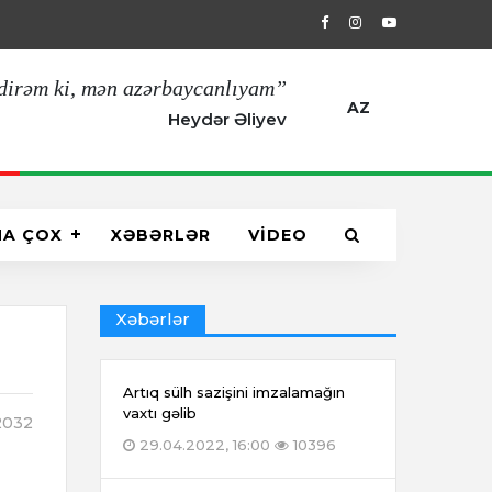
29.04.2022, 16:00
Artıq sülh sazişin
dirəm ki, mən azərbaycanlıyam”
AZ
Heydər Əliyev
HA ÇOX
XƏBƏRLƏR
VİDEO
Xəbərlər
Artıq sülh sazişini imzalamağın
vaxtı gəlib
032
29.04.2022, 16:00
10396