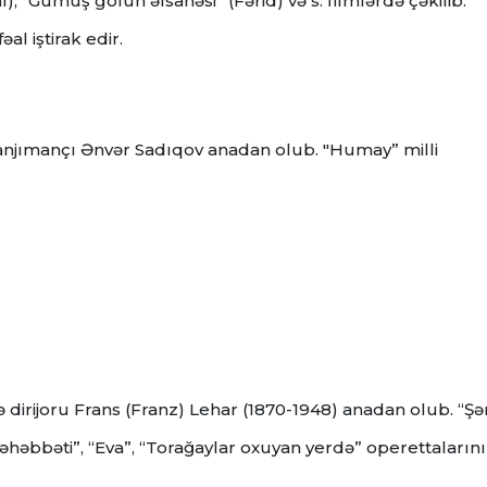
), “Gümüş gölün əfsanəsi” (Fərid) və s. filmlərdə çəkilib.
al iştirak edir.
anjımançı Ənvər Sadıqov anadan olub. "Humay” milli
ə dirijoru Frans (Franz) Lehar (1870-1948) anadan olub. “Şə
həbbəti”, “Eva”, “Torağaylar oxuyan yerdə” operettaların