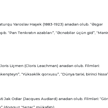
amaturqu Yaroslav Haşek (1883-1923) anadan olub. “Əsgər
şıb. “Pan Tenkratın əzabları”, “Əcnəbilər üçün gid”, “Məni
loris Liçmen (Cloris Leachman) anadan olub. Filmləri:
nşteyn”, “Yüksəklik qorxusu”, “Dünya tarixi, birinci hissə”
isti Jak Odiar (Jacques Audiard) anadan olub. Filmləri: “Gör
” (doqquz “Sezar” mükafatı).