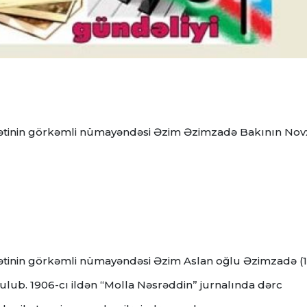
nətinin görkəmli nümayəndəsi Əzim Əzimzadə Bakının Nov
ətinin görkəmli nümayəndəsi Əzim Aslan oğlu Əzimzadə (
ulub. 1906-cı ildən “Molla Nəsrəddin” jurnalında dərc