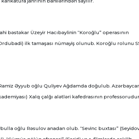
ikatura janrının banilərindən sayılır.
ahi bəstəkar Üzeyir Hacıbəylinin “Koroğlu” operasının
S.Ordubadi) ilk tamaşası nümayiş olunub. Koroğlu rolunu S
zən Ramiz Əyyub oğlu Quliyev Ağdamda doğulub. Azərbayca
ademiyası) Xalq çalğı alətləri kafedrasının professorudur
bulla oğlu Rəsulov anadan olub. “Sevinc buxtası” (Seyidov