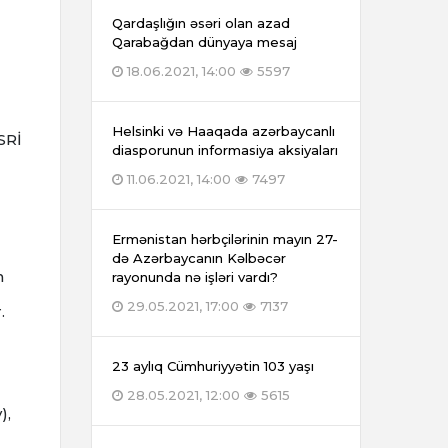
Qardaşlığın əsəri olan azad
Qarabağdan dünyaya mesaj
18.06.2021, 14:00
5597
Helsinki və Haaqada azərbaycanlı
SRİ
diasporunun informasiya aksiyaları
11.06.2021, 14:00
7497
Ermənistan hərbçilərinin mayın 27-
də Azərbaycanın Kəlbəcər
n
rayonunda nə işləri vardı?
29.05.2021, 17:00
7137
.
23 aylıq Cümhuriyyətin 103 yaşı
28.05.2021, 12:00
5615
),