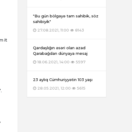
"Bu gün bölgəyə tam sahibik, söz
sahibiyik"
27.08.2021, 11:00
8143
m it
Qardaşlığın əsəri olan azad
Qarabağdan dünyaya mesaj
18.06.2021, 14:00
5597
23 aylıq Cümhuriyyətin 103 yaşı
28.05.2021, 12:00
5615
.
,