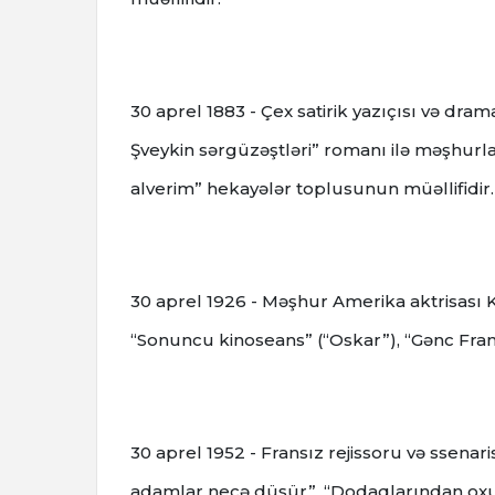
30 aprel 1883 - Çex satirik yazıçısı və dr
Şveykin sərgüzəştləri” romanı ilə məşhurla
alverim” hekayələr toplusunun müəllifidir.
30 aprel 1926 - Məşhur Amerika aktrisası K
“Sonuncu kinoseans” (“Oskar”), “Gənc Franke
30 aprel 1952 - Fransız rejissoru və ssenar
adamlar necə düşür”, “Dodaqlarından oxu