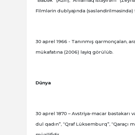
“Babək” (Azin), “Anlamaq istəyirəm” (Zeynal
Filmlərin dublyajında (səsləndirilməsində) fə
30 aprel 1966 - Tanınmış qarmonçalan, ar
mükafatına (2006) layiq görülüb.
Dünya
30 aprel 1870 – Avstriya-macar bəstəkarı v
dul qadın”, “Qraf Lüksemburq”, “Qaraçı mə
müəllifidir.