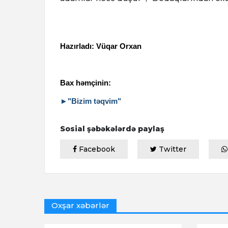
Hazırladı: Vüqar Orxan
Bax həmçinin:
►"Bizim təqvim"
Sosial şəbəkələrdə paylaş
Facebook
Twitter
Oxşar xəbərlər