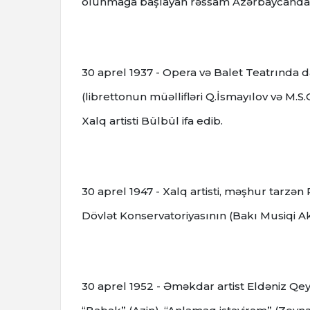
olunmağa başlayan rəssam Azərbaycanda kar
30 aprel 1937 - Opera və Balet Teatrında d
(librettonun müəllifləri Q.İsmayılov və M.
Xalq artisti Bülbül ifa edib.
30 aprel 1947 - Xalq artisti, məşhur tar
Dövlət Konservatoriyasının (Bakı Musiqi Ak
30 aprel 1952 - Əməkdar artist Eldəniz Qey