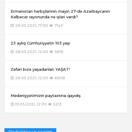
Ermənistan hərbçilərinin mayın 27-də Azərbaycanın
Kəlbəcər rayonunda nə işləri vardı?
29.05.2021, 17:00
7143
23 aylıq Cümhuriyyətin 103 yaşı
28.05.2021, 12:00
5619
Zəfəri bizə yaşadanları YAŞAT!
26.05.2021, 12:00
6608
Mədəniyyətimizin paytaxtına qayıdış
19.05.2021, 12:00
5213
Redaktorun seçimi