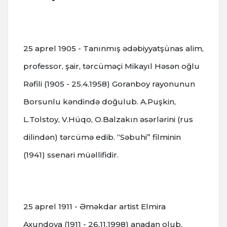
25 aprel 1905 - Tanınmış ədəbiyyatşünas alim,
professor, şair, tərcüməçi Mikayıl Həsən oğlu
Rəfili (1905 - 25.4.1958) Goranboy rayonunun
Borsunlu kəndində doğulub. A.Puşkin,
L.Tolstoy, V.Hüqo, O.Balzakın əsərlərini (rus
dilindən) tərcümə edib. “Səbuhi” filminin
(1941) ssenari müəllifidir.
25 aprel 1911 - Əməkdar artist Elmira
Axundova (1911 - 26.11.1998) anadan olub.