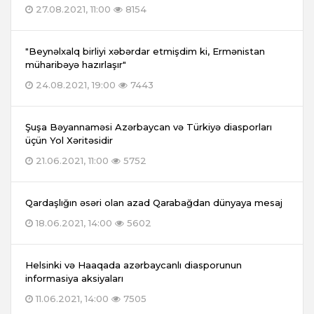
27.08.2021, 11:00
8154
"Beynəlxalq birliyi xəbərdar etmişdim ki, Ermənistan
müharibəyə hazırlaşır"
24.08.2021, 19:00
7443
Şuşa Bəyannaməsi Azərbaycan və Türkiyə diasporları
üçün Yol Xəritəsidir
21.06.2021, 11:00
5752
Qardaşlığın əsəri olan azad Qarabağdan dünyaya mesaj
18.06.2021, 14:00
5602
Helsinki və Haaqada azərbaycanlı diasporunun
informasiya aksiyaları
11.06.2021, 14:00
7505