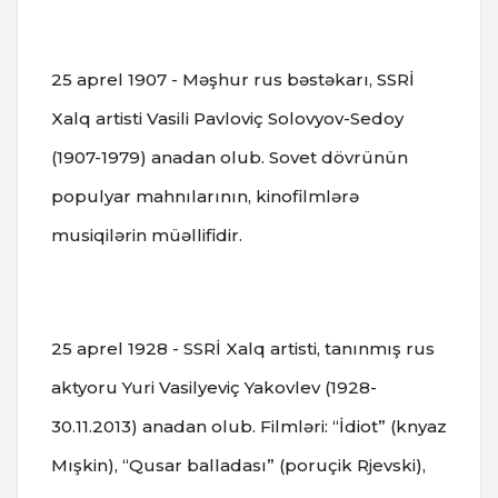
25 aprel 1907 - Məşhur rus bəstəkarı, SSRİ
Xalq artisti Vasili Pavloviç Solovyov-Sedoy
(1907-1979) anadan olub. Sovet dövrünün
populyar mahnılarının, kinofilmlərə
musiqilərin müəllifidir.
25 aprel 1928 - SSRİ Xalq artisti, tanınmış rus
aktyoru Yuri Vasilyeviç Yakovlev (1928-
30.11.2013) anadan olub. Filmləri: “İdiot” (knyaz
Mışkin), “Qusar balladası” (poruçik Rjevski),