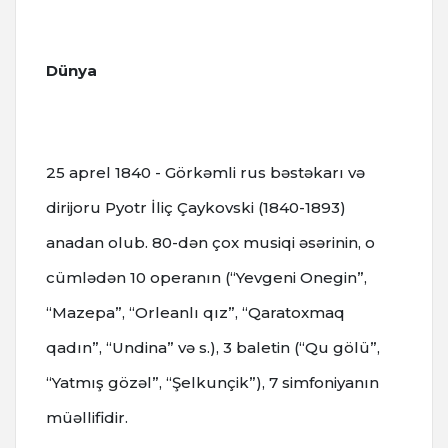
Dünya
25 aprel 1840 - Görkəmli rus bəstəkarı və
dirijoru Pyotr İliç Çaykovski (1840-1893)
anadan olub. 80-dən çox musiqi əsərinin, o
cümlədən 10 operanın (“Yevgeni Onegin”,
“Mazepa”, “Orleanlı qız”, “Qaratoxmaq
qadın”, “Undina” və s.), 3 baletin (“Qu gölü”,
“Yatmış gözəl”, “Şelkunçik”), 7 simfoniyanın
müəllifidir.