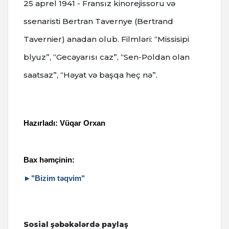
25 aprel 1941 - Fransız kinorejissoru və
ssenaristi Bertran Tavernye (Bertrand
Tavernier) anadan olub. Filmləri: “Missisipi
blyuz”, “Gecəyarısı caz”, “Sen-Poldan olan
saatsaz”, “Həyat və başqa heç nə”.
Hazırladı: Vüqar Orxan
Bax həmçinin:
►"Bizim təqvim"
Sosial şəbəkələrdə paylaş