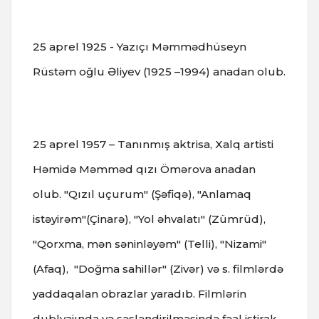
25 aprel 1925 - Yazıçı Məmmədhüseyn
Rüstəm oğlu Əliyev (1925 –1994) anadan olub.
25 aprel 1957 – Tanınmış aktrisa, Xalq artisti
Həmidə Məmməd qızı Ömərova anadan
olub. "Qızıl uçurum" (Şəfiqə), "Anlamaq
istəyirəm"(Çinarə), "Yol əhvalatı" (Zümrüd),
"Qorxma, mən səninləyəm" (Telli), "Nizami"
(Afaq), "Doğma sahillər" (Zivər) və s. filmlərdə
yaddaqalan obrazlar yaradıb. Filmlərin
dublyajında və səsləndirilməsində fəal iştirak