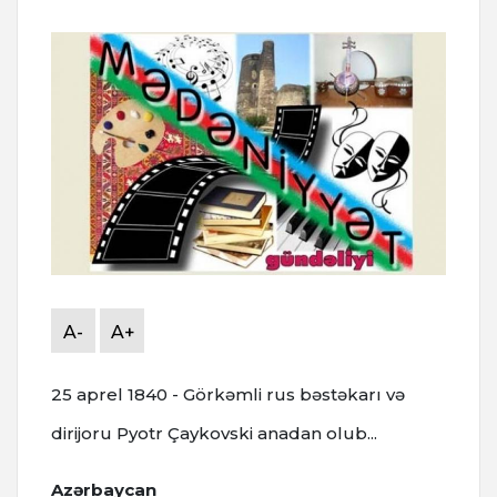
A-
A+
25 aprel 1840 - Görkəmli rus bəstəkarı və
dirijoru Pyotr Çaykovski anadan olub...
Azərbaycan