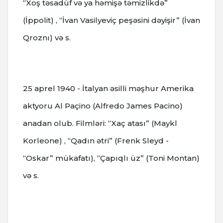
“Xoş təsadüf və ya həmişə təmizlikdə”
(İppolit) , “İvan Vasilyeviç peşəsini dəyişir” (İvan
Qroznı) və s.
25 aprel 1940 - İtalyan əsilli məşhur Amerika
aktyoru Al Paçino (Alfredo James Pacino)
anadan olub. Filmləri: “Xaç atası” (Maykl
Korleone) , “Qadın ətri” (Frenk Sleyd -
“Oskar” mükafatı), “Çapıqlı üz” (Toni Montan)
və s.