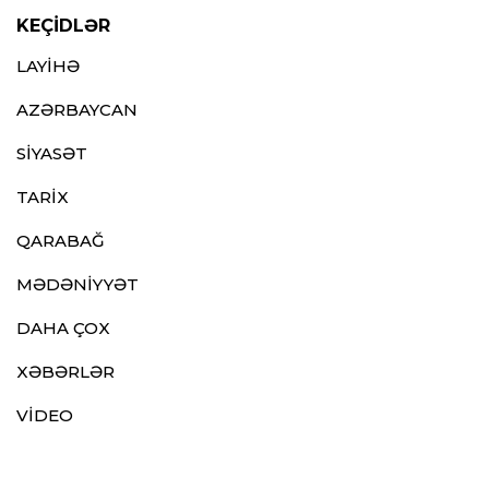
KEÇİDLƏR
LAYİHƏ
AZƏRBAYCAN
SİYASƏT
TARİX
QARABAĞ
MƏDƏNİYYƏT
DAHA ÇOX
XƏBƏRLƏR
VİDEO