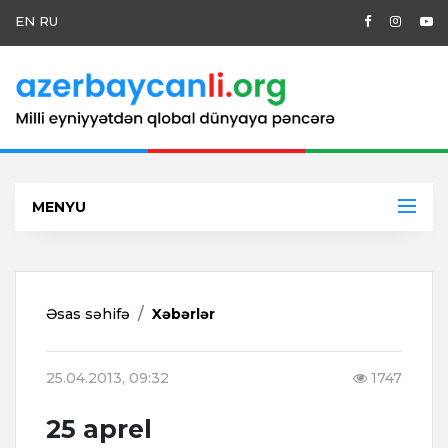
EN
RU
MENYU
Əsas səhifə
Xəbərlər
25.04.2013, 09:32
1747
25 aprel