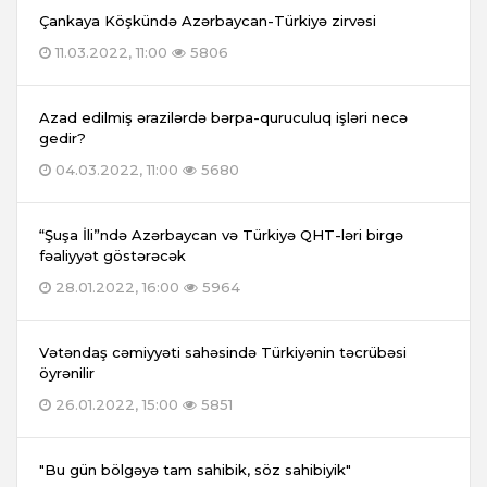
Çankaya Köşkündə Azərbaycan-Türkiyə zirvəsi
11.03.2022, 11:00
5806
Azad edilmiş ərazilərdə bərpa-quruculuq işləri necə
gedir?
04.03.2022, 11:00
5680
“Şuşa İli”ndə Azərbaycan və Türkiyə QHT-ləri birgə
fəaliyyət göstərəcək
28.01.2022, 16:00
5964
Vətəndaş cəmiyyəti sahəsində Türkiyənin təcrübəsi
öyrənilir
26.01.2022, 15:00
5851
"Bu gün bölgəyə tam sahibik, söz sahibiyik"