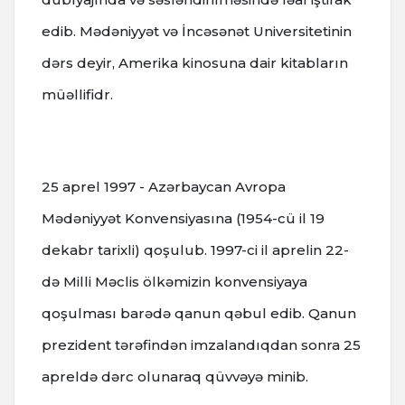
edib. Mədəniyyət və İncəsənət Universitetinin
dərs deyir, Amerika kinosuna dair kitabların
müəllifidr.
25 aprel 1997 - Azərbaycan Avropa
Mədəniyyət Konvensiyasına (1954-cü il 19
dekabr tarixli) qoşulub. 1997-ci il aprelin 22-
də Milli Məclis ölkəmizin konvensiyaya
qoşulması barədə qanun qəbul edib. Qanun
prezident tərəfindən imzalandıqdan sonra 25
apreldə dərc olunaraq qüvvəyə minib.