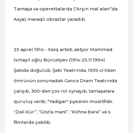
Tamaşa və operettalarda (“Arşın mal alan”da
Asya) maraqlı obrazlar yaradıb.
25 aprel 1914 - Xalq artisti, aktyor Məmməd
İsmayıl oğlu Bürcəliyev (1914-25.11.1994)
Şəkidə doğulub. Şəki Teatrında, 1935-ci ildən
ömrünün sonunadək Gəncə Dram Teatrında
çalışıb, 300-dən çox rol oynayıb, tamaşalara
quruluş verib, "Yadigar" pyesinin müəllifidir.
“Dəli Kür”, “Gözlə məni”, “Köhnə bərə” və s.
flimlərdə çəkilib.