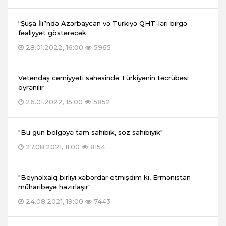
“Şuşa İli”ndə Azərbaycan və Türkiyə QHT-ləri birgə
fəaliyyət göstərəcək
28.01.2022, 16:00
5965
Vətəndaş cəmiyyəti sahəsində Türkiyənin təcrübəsi
öyrənilir
26.01.2022, 15:00
5852
"Bu gün bölgəyə tam sahibik, söz sahibiyik"
27.08.2021, 11:00
8154
"Beynəlxalq birliyi xəbərdar etmişdim ki, Ermənistan
müharibəyə hazırlaşır"
24.08.2021, 19:00
7443