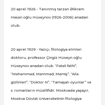
20 aprel 1926 - Tanınmış tarzən Əlikram
Həsən oğlu Hüseynov (1926-2006) anadan
olub.
20 aprel 1929 - Yazıçı, filologiya elmləri
doktoru, professor Çingiz Hüseyn oğlu
Hüseynov anadan olub. “Fətəli fəthi”,
“Məhəmməd, Məmməd, Məmiş”, “Ailə
gizlinləri”, “Doktor N”, “Tamaşalı oyunlar” və
s. romanların müəllifidir. Moskvada yaşayır,
Moskva Dövlət Universitetinin filologiya