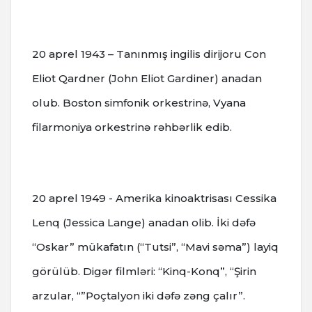
20 aprel 1943 – Tanınmış ingilis dirijoru Con
Eliot Qardner (John Eliot Gardiner) anadan
olub. Boston simfonik orkestrinə, Vyana
filarmoniya orkestrinə rəhbərlik edib.
20 aprel 1949 - Amerika kinoaktrisası Cessika
Lenq (Jessica Lange) anadan olib. İki dəfə
“Oskar” mükafatın (“Tutsi”, “Mavi səma”) layiq
görülüb. Digər filmləri: “Kinq-Konq”, “Şirin
arzular, “”Poçtalyon iki dəfə zəng çalır”.