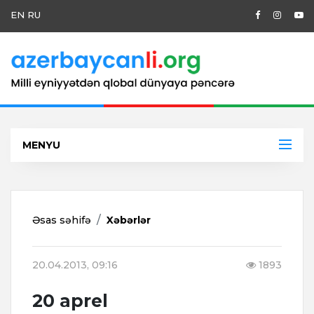
EN
RU
MENYU
Əsas səhifə
Xəbərlər
20.04.2013, 09:16
1893
20 aprel