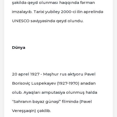
şəkildə qeyd olunması haqqında fərman
imzalayıb. Tarixi yubiley 2000-ci ilin aprelində
UNESCO səviyyəsində qeyd olundu.
Dünya
20 aprel 1927 - Məşhur rus aktyoru Pavel
Borisoviç Luspekayev (1927-1970) anadan
olub. Ayaqları amputasiya olunmuş halda
“Səhranın bəyaz günəşi” filmində (Pavel
Vereşşaqin) çəkilib.