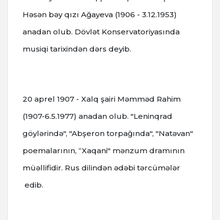
Həsən bəy qızı Ağayeva (1906 - 3.12.1953)
anadan olub. Dövlət Konservatoriyasında
musiqi tarixindən dərs deyib.
20 aprel 1907 - Xalq şairi Məmməd Rahim
(1907-6.5.1977) anadan olub. "Leninqrad
göylərində", "Abşeron torpağında", "Natəvan"
poemalarının, “Xaqani" mənzum dramının
müəllifidir. Rus dilindən ədəbi tərcümələr
edib.