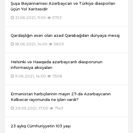
Şuşa Bəyannaməsi Azərbaycan və Türkiyə diasporları
üçün Yol Xəritəsidir
21.06.2021, 11:00
5753
Qardaşlığın əsəri olan azad Qarabağdan dünyaya mesaj
18.06.2021, 14:00
5603
Helsinki və Haaqada azərbaycanlı diasporunun
informasiya aksiyaları
11.06.2021, 14:00
7506
Ermənistan hərbçilərinin mayın 27-də Azərbaycanın
Kəlbəcər rayonunda nə işləri vardı?
29.05.2021, 17:00
7143
23 aylıq Cümhuriyyətin 103 yaşı