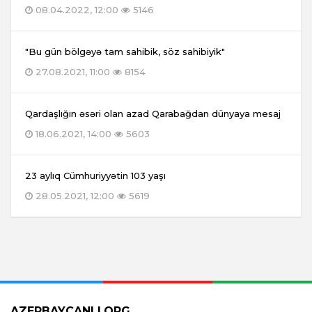
08.04.2022, 12:00
5146
"Bu gün bölgəyə tam sahibik, söz sahibiyik"
27.08.2021, 11:00
8154
Qardaşlığın əsəri olan azad Qarabağdan dünyaya mesaj
18.06.2021, 14:00
5603
23 aylıq Cümhuriyyətin 103 yaşı
28.05.2021, 12:00
5619
AZERBAYCANLI.ORG