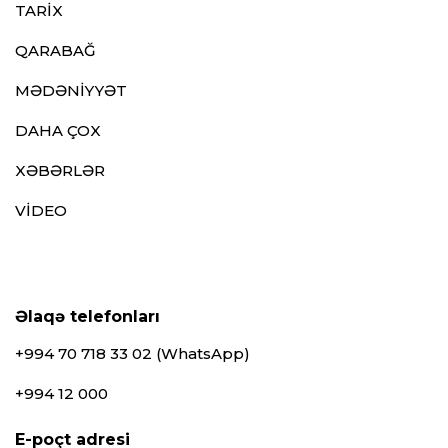
TARİX
QARABAĞ
MƏDƏNİYYƏT
DAHA ÇOX
XƏBƏRLƏR
VİDEO
Əlaqə telefonları
+994 70 718 33 02 (WhatsApp)
+994 12 000
E-poçt adresi