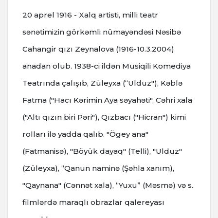
20 aprel 1916 - Xalq artisti, milli teatr
sənətimizin görkəmli nümayəndəsi Nəsibə
Cahangir qızı Zeynalova (1916-10.3.2004)
anadan olub. 1938-ci ildən Musiqili Komediya
Teatrında çalışıb, Züleyxa (“Ulduz"), Kəblə
Fatma ("Hacı Kərimin Aya səyahəti", Cəhri xala
("Altı qızın biri Pəri"), Qızbacı ("Hicran") kimi
rolları ilə yadda qalıb. "Ögey ana"
(Fatmanisə), "Böyük dayaq" (Telli), "Ulduz"
(Züleyxa), “Qanun naminə (Şəhla xanım),
"Qaynana" (Cənnət xala), “Yuxu” (Məsmə) və s.
filmlərdə maraqlı obrazlar qalereyası