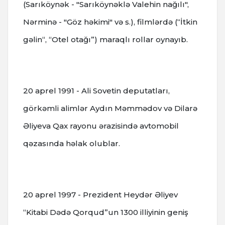
(Sarıköynək - "Sarıköynəklə Valehin nağılı",
Nərminə - "Göz həkimi" və s.), filmlərdə (“İtkin
gəlin“, “Otel otağı”) maraqlı rollar oynayıb.
20 aprel 1991 - Ali Sovetin deputatları,
görkəmli alimlər Aydın Məmmədov və Dilarə
Əliyeva Qax rayonu ərazisində avtomobil
qəzasında həlak olublar.
20 aprel 1997 - Prezident Heydər Əliyev
“Kitabi Dədə Qorqud”un 1300 illiyinin geniş