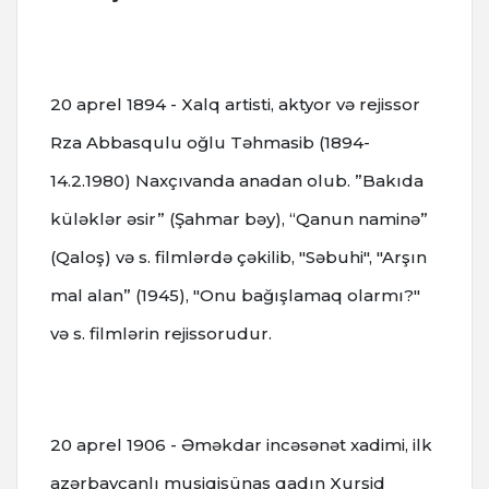
20 aprel 1894 - Xalq artisti, aktyor və rejissor
Rza Abbasqulu oğlu Təhmasib (1894-
14.2.1980) Naxçıvanda anadan olub. ”Bakıda
küləklər əsir” (Şahmar bəy), “Qanun naminə”
(Qaloş) və s. filmlərdə çəkilib, "Səbuhi", "Arşın
mal alan” (1945), "Onu bağışlamaq olarmı?"
və s. filmlərin rejissorudur.
20 aprel 1906 - Əməkdar incəsənət xadimi, ilk
azərbaycanlı musiqişünas qadın Xurşid