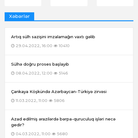
Xəbərlər
Artıq sülh sazişini imzalamağın vaxtı gəlib
29.04.2022, 16:00
10410
Sülhə doğru proses başlayıb
08.04.2022, 12:00
5146
Çankaya Köşkündə Azərbaycan-Türkiyə zirvəsi
11.03.2022, 11:00
5806
Azad edilmiş ərazilərdə bərpa-quruculuq işləri necə
gedir?
04.03.2022, 11:00
5680