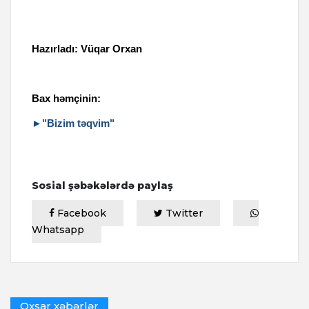
Hazırladı: Vüqar Orxan
Bax həmçinin:
►"Bizim təqvim"
Sosial şəbəkələrdə paylaş
Facebook
Twitter
Whatsapp
Oxşar xəbərlər