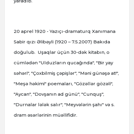
yaradıb.
20 aprel 1920 - Yazıçı-dramaturq Xanımana
Sabir qızı Əlibəyli (1920 – 7.5.2007) Bakıda
doğulub. Uşaqlar üçün 30-dək kitabın, o
cümlədən "Ulduzların qucağında", "Bir yay
səhəri", "Çoxbilmiş çəpişlər", "Məni günəşə at!",
"Meşə həkimi" poemaları, "Gözəllər gözəli",
"Aycan", "Dovşanın ad günü", "Cunquş",
"Durnalar lələk salır", "Meyvələrin şahı" və s.
dram əsərlərinin müəllifidir.