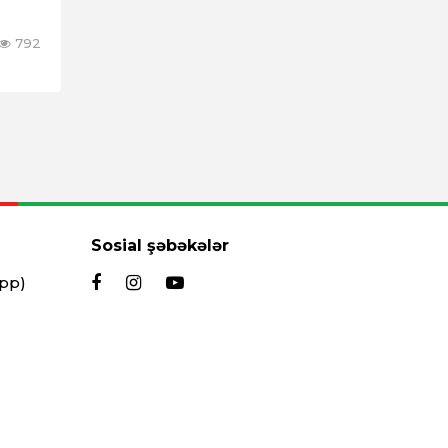
792
Sosial şəbəkələr
App)