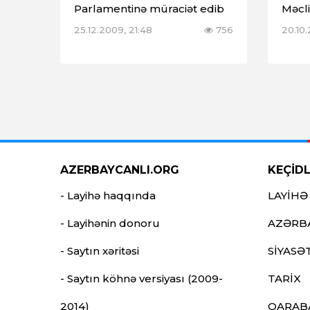
Parlamentinə müraciət edib
Məcl
25.12.2009, 21:48
756
20.10
AZERBAYCANLI.ORG
KEÇİD
- Layihə haqqında
LAYİHƏ
- Layihənin donoru
AZƏRB
- Saytın xəritəsi
SİYASƏ
- Saytın köhnə versiyası (2009-
TARİX
2014)
QARAB