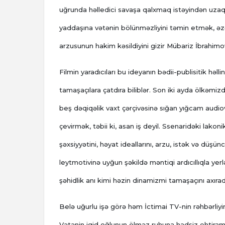
uğrunda həlledici savaşa qalxmaq istəyindən uza
yaddaşına vətənin bölünməzliyini təmin etmək, əz
arzusunun hakim kəsildiyini gizir Mübariz İbrahim
Filmin yaradıcıları bu ideyanın bədii-publisitik həll
tamaşaçılara çatdıra biliblər. Son iki ayda ölkəmiz
beş dəqiqəlik vaxt çərçivəsinə sığan yığcam audio
çevirmək, təbii ki, asan iş deyil. Ssenaridəki lakonik
şəxsiyyətini, həyat ideallarını, arzu, istək və düşünc
leytmotivinə uyğun şəkildə məntiqi ardıcıllıqla yerl
şəhidlik anı kimi həzin dinamizmi tamaşaçını axıra
Belə uğurlu işə görə həm İctimai TV-nin rəhbərliyin
Vətənin igid oğlunun ölməz ruhuna hədsiz ehtiramın