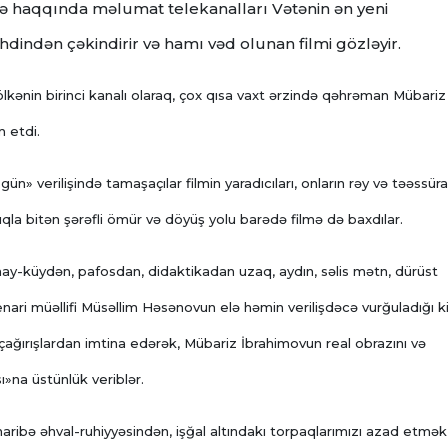
yihə haqqında məlumat telekanalları Vətənin ən yeni
indən çəkindirir və hamı vəd olunan filmi gözləyir.
kənin birinci kanalı olaraq, çox qısa vaxt ərzində qəhrəman Mübariz
m etdi.
n» verilişində tamaşaçılar filmin yaradıcıları, onların rəy və təəssürat
ıqla bitən şərəfli ömür və döyüş yolu barədə filmə də baxdılar.
 hay-küydən, pafosdan, didaktikadan uzaq, aydın, səlis mətn, dürüst
enari müəllifi Müsəllim Həsənovun elə həmin verilişdəcə vurğuladığı k
 çağırışlardan imtina edərək, Mübariz İbrahimovun real obrazını və
»na üstünlük veriblər.
aribə əhval-ruhiyyəsindən, işğal altındakı torpaqlarımızı azad etmək