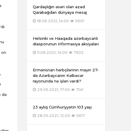
ə
Qardaşlığın əsəri olan azad
Qarabağdan dünyaya mesaj
18.06.2021, 14:00
5601
di.
Helsinki və Haaqada azərbaycanlı
onu
diasporunun informasiya aksiyaları
i on
11.06.2021, 14:00
7502
Ermənistan hərbçilərinin mayın 27-
,
də Azərbaycanın Kəlbəcər
rayonunda nə işləri vardı?
n
29.05.2021, 17:00
7141
n də
23 aylıq Cümhuriyyətin 103 yaşı
28.05.2021, 12:00
5617
əllim