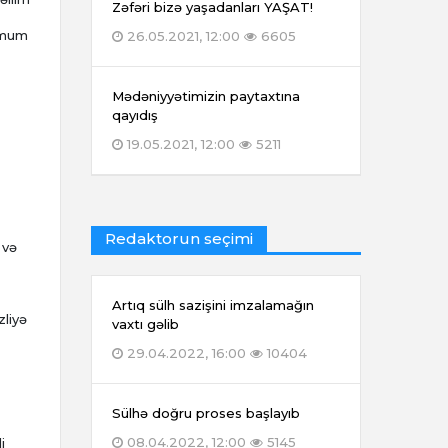
Zəfəri bizə yaşadanları YAŞAT!
simum
26.05.2021, 12:00
6605
Mədəniyyətimizin paytaxtına
qayıdış
19.05.2021, 12:00
5211
Redaktorun seçimi
 və
Artıq sülh sazişini imzalamağın
zliyə
vaxtı gəlib
29.04.2022, 16:00
10404
Sülhə doğru proses başlayıb
08.04.2022, 12:00
5145
i