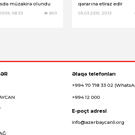
isdə müzakirə olundu
qərarına etiraz edir
.2009, 08:33
803
05.03.2010, 20:13
LƏR
Əlaqə telefonları
+994 70 718 33 02 (Whats
AYCAN
+994 12 000
T
E-poçt adresi
info@azerbaycanli.org
AĞ