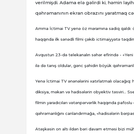
verilmişdi. Adama elə gəlirdi ki, həmin la
qəhrəmanının ekran obrazını yaratmaq cəhd
Amma İctimai TV yenə öz məramına sadiq qaldı: öl
haqqında ilk sənədli filmi çəkib ictimaiyyətə təqdi
Avqustun 23-də telekanalın səhər efirində - «Yeni gü
ilə də tanış oldular, gənc şəhidin böyük qəhrəmanl
Yenə İctimai TV ənənələrini xatırlatmalı olacağıq:
diksiya, məkan və hadisələrin obyektiv təsviri… Ss
filmin yaradıcıları vətənpərvərlik haqqında pafoslu
qəhrəmanlığını canlandırmağa, «hadisələrin bərpası
Atəşkəsin on altı ildən bəri davam etməsi bizi müh