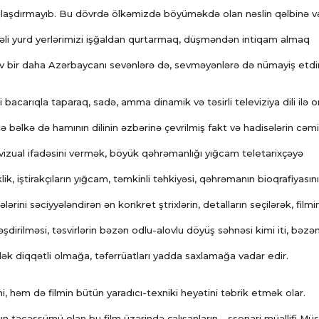
qlaşdırmayıb. Bu dövrdə ölkəmizdə böyüməkdə olan nəslin qəlbinə v
əli yurd yerlərimizi işğaldan qurtarmaq, düşməndən intiqam almaq
ov bir daha Azərbaycanı sevənlərə də, sevməyənlərə də nümayiş etdir
ini bacarıqla taparaq, sadə, amma dinamik və təsirli televiziya dili ilə 
də bəlkə də hamının dilinin əzbərinə çevrilmiş fakt və hadisələrin cəm
vizual ifadəsini vermək, böyük qəhrəmanlığı yığcam teletarixçəyə
lik, iştirakçıların yığcam, təmkinli təhkiyəsi, qəhrəmanın bioqrafiyasını
ələrini səciyyələndirən ən konkret ştrixlərin, detalların seçilərək, filmi
əşdirilməsi, təsvirlərin bəzən odlu-alovlu döyüş səhnəsi kimi iti, bəzə
dək diqqətli olmağa, təfərrüatları yadda saxlamağa vadar edir.
i, həm də filmin bütün yaradıcı-texniki heyətini təbrik etmək olar.
 təcəssümü olan bu film üzərində çalışanların - ssenari müəllifi Müs