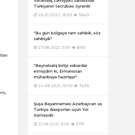
Vətəndaş cəmiyyəti sahəsində
Türkiyənin təcrübəsi öyrənilir
26.01.2022, 15:00
5849
"Bu gün bölgəyə tam sahibik, söz
sahibiyik"
27.08.2021, 11:00
8150
ları
"Beynəlxalq birliyi xəbərdar
etmişdim ki, Ermənistan
müharibəyə hazırlaşır"
24.08.2021, 19:00
7439
imi,
Şuşa Bəyannaməsi Azərbaycan və
Türkiyə diasporları üçün Yol
Xəritəsidir
21.06.2021, 11:00
5751