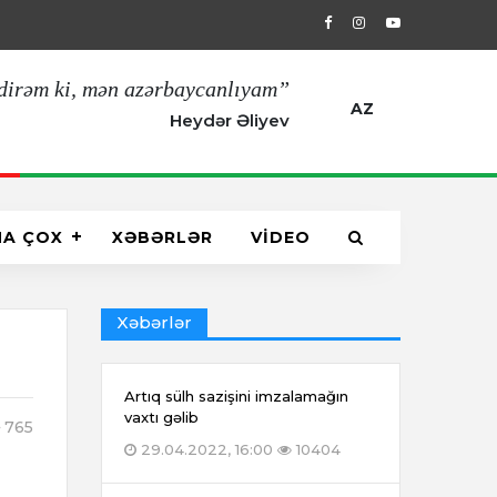
29.04.2022, 16:00
Artıq sülh sazişin
dirəm ki, mən azərbaycanlıyam”
AZ
Heydər Əliyev
HA ÇOX
XƏBƏRLƏR
VİDEO
Xəbərlər
Artıq sülh sazişini imzalamağın
vaxtı gəlib
765
29.04.2022, 16:00
10404