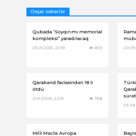
Oxşar xəbərlər
Qubada “Soyqırımı memorial
Rama
kompleksi” yaradılacaq
müba
05.01.2010, 21:39
803
20.09
Qarakənd faciəsindən 18 il
Türk
ötdü
Qarab
sürət
21.11.2009, 22:15
768
03.09
Milli Məclis Avropa
Bayra