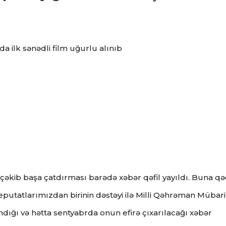
 ilk sənədli film uğurlu alınıb
mi çəkib başa çatdırması barədə xəbər qəfil yayıldı. Buna q
deputatlarımızdan birinin dəstəyi ilə Milli Qəhrəman Mübar
dığı və hətta sentyabrda onun efirə çıxarılacağı xəbər