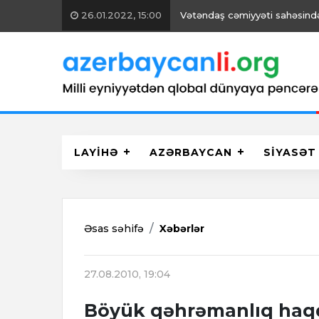
26.01.2022, 15:00
Vətəndaş cəmiyyəti sahəsində 
LAYİHƏ
AZƏRBAYCAN
SİYASƏT
Əsas səhifə
Xəbərlər
27.08.2010, 19:04
Böyük qəhrəmanlıq haqq