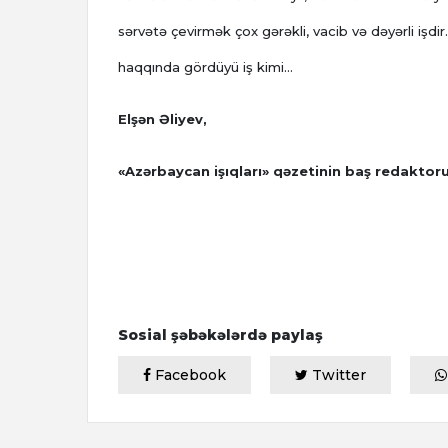
sərvətə çevirmək çox gərəkli, vacib və dəyərli işd
haqqında gördüyü iş kimi…
Elşən Əliyev,
«Azərbaycan işıqları» qəzetinin baş redaktor
Sosial şəbəkələrdə paylaş
Facebook
Twitter