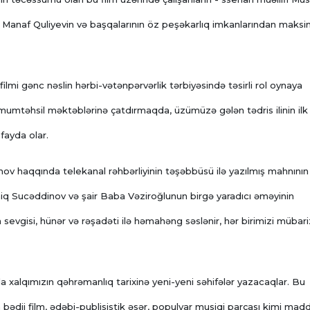
 Manaf Quliyevin və başqalarının öz peşəkarlıq imkanlarından mak
ilmi gənc nəslin hərbi-vətənpərvərlik tərbiyəsində təsirli rol oynaya
ümumtəhsil məktəblərinə çatdırmaqda, üzümüzə gələn tədris ilinin ilk
fayda olar.
mov haqqında telekanal rəhbərliyinin təşəbbüsü ilə yazılmış mahnının
aiq Sucəddinov və şair Baba Vəziroğlunun birgə yaradıcı əməyinin
vgisi, hünər və rəşadəti ilə həmahəng səslənir, hər birimizi mübari
da xalqımızın qəhrəmanlıq tarixinə yeni-yeni səhifələr yazacaqlar. Bu
 bədii film, ədəbi-publisistik əsər, populyar musiqi parçası kimi madd