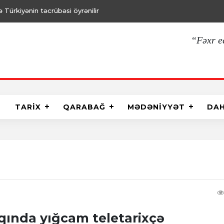
Türkiyənin təcrübəsi öyrənilir
“Fəxr e
TARİX
QARABAĞ
MƏDƏNİYYƏT
DA
ında yığcam teletarixçə