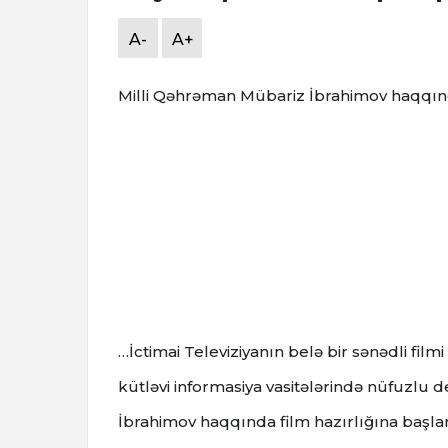
A-
A+
Milli Qəhrəman Mübariz İbrahimov haqqında
…İctimai Televiziyanın belə bir sənədli fil
kütləvi informasiya vasitələrində nüfuzlu 
İbrahimov haqqında film hazırlığına başlan