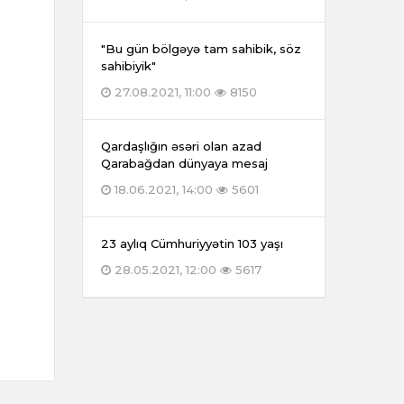
"Bu gün bölgəyə tam sahibik, söz
sahibiyik"
27.08.2021, 11:00
8150
Qardaşlığın əsəri olan azad
Qarabağdan dünyaya mesaj
18.06.2021, 14:00
5601
23 aylıq Cümhuriyyətin 103 yaşı
28.05.2021, 12:00
5617