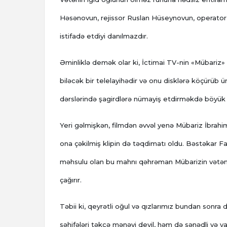
Həsənovun, rejissor Ruslan Hüseynovun, operator
istifadə etdiyi danılmazdır.
Əminliklə demək olar ki, İctimai TV-nin «Mübariz» f
biləcək bir telelayihədir və onu disklərə köçürüb 
dərslərində şagirdlərə nümayiş etdirməkdə böyük 
Yeri gəlmişkən, filmdən əvvəl yenə Mübariz İbrahi
ona çəkilmiş klipin də təqdimatı oldu. Bəstəkar F
məhsulu olan bu mahnı qəhrəman Mübarizin vətən se
çağırır.
Təbii ki, qeyrətli oğul və qızlarımız bundan sonra 
səhifələri təkcə mənəvi deyil, həm də sənədli və ya