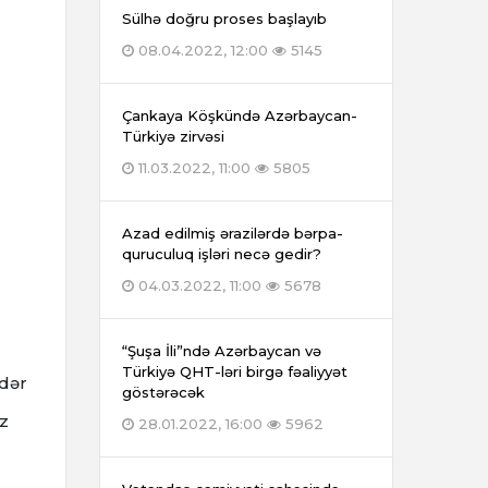
Sülhə doğru proses başlayıb
08.04.2022, 12:00
5145
Çankaya Köşkündə Azərbaycan-
Türkiyə zirvəsi
11.03.2022, 11:00
5805
Azad edilmiş ərazilərdə bərpa-
quruculuq işləri necə gedir?
04.03.2022, 11:00
5678
“Şuşa İli”ndə Azərbaycan və
Türkiyə QHT-ləri birgə fəaliyyət
ədər
göstərəcək
iz
28.01.2022, 16:00
5962