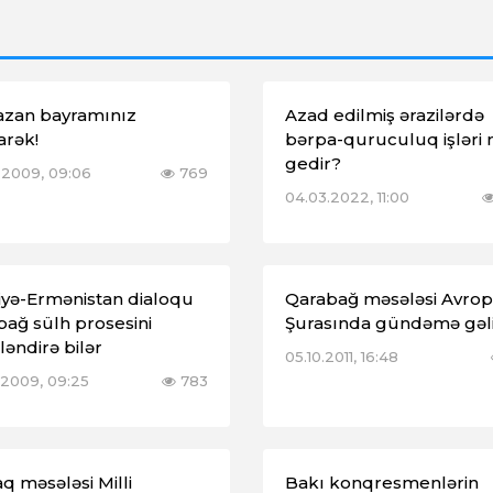
zan bayramınız
Azad edilmiş ərazilərdə
rək!
bərpa-quruculuq işləri 
gedir?
.2009, 09:06
769
04.03.2022, 11:00
iyə-Ermənistan dialoqu
Qarabağ məsələsi Avro
ağ sülh prosesini
Şurasında gündəmə gəl
ləndirə bilər
05.10.2011, 16:48
.2009, 09:25
783
q məsələsi Milli
Bakı konqresmenlərin