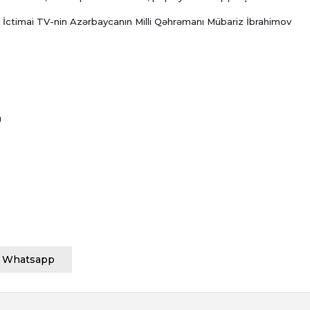
ir. İctimai TV-nin Azərbaycanın Milli Qəhrəmanı Mübariz İbrahimov
u
Whatsapp