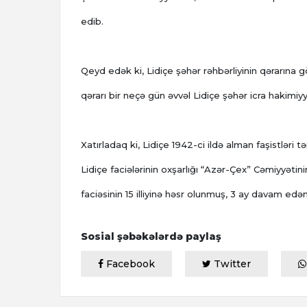
edib.
Qeyd edək ki, Lidiçe şəhər rəhbərliyinin qərarına 
qərarı bir neçə gün əvvəl Lidiçe şəhər icra hakimi
Xatırladaq ki, Lidiçe 1942-ci ildə alman faşistləri t
Lidiçe faciələrinin oxşarlığı “Azər-Çex” Cəmiyyəti
faciəsinin 15 illiyinə həsr olunmuş, 3 ay davam edən
Sosial şəbəkələrdə paylaş
Facebook
Twitter