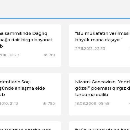
na sammitində Dağlıq
“Bu mükafatın verilməsi
ağa dair birgə bəyanat
böyük məna daşıyır”
ıb
27.11.2013, 23:33
2010, 18:27
761
dentlərin Soçi
Nizami Gəncəvinin “Yedd
şündə anlaşma əldə
gözəl” poeması qırğız di
ub
tərcümə edilib
2010, 21:13
795
18.08.2009, 09:48