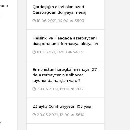
yonu
Qardaşlığın əsəri olan azad
Qarabağdan dünyaya mesaj
ə
18.06.2021, 14:00
5593
Helsinki və Haaqada azərbaycanlı
diasporunun informasiya aksiyaları
11.06.2021, 14:00
7493
Ermənistan hərbçilərinin mayın 27-
də Azərbaycanın Kəlbəcər
rayonunda nə işləri vardı?
29.05.2021, 17:00
7132
23 aylıq Cümhuriyyətin 103 yaşı
28.05.2021, 12:00
5610
n