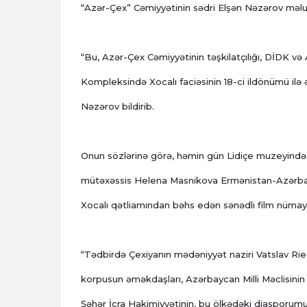
“Azər-Çex” Cəmiyyətinin sədri Elşən Nəzərov məlu
“Bu, Azər-Çex Cəmiyyətinin təşkilatçılığı, DİDK və A
Kompleksində Xocalı faciəsinin 18-ci ildönümü ilə 
Nəzərov bildirib.
Onun sözlərinə görə, həmin gün Lidiçe muzeyində 
mütəxəssis Helena Masnikova Ermənistan-Azərbay
Xocalı qətliamından bəhs edən sənədli film nümay
“Tədbirdə Çexiyanın mədəniyyət naziri Vatslav Rie
korpusun əməkdaşları, Azərbaycan Milli Məclisinin 
Şəhər İcra Hakimiyyətinin, bu ölkədəki diasporumu