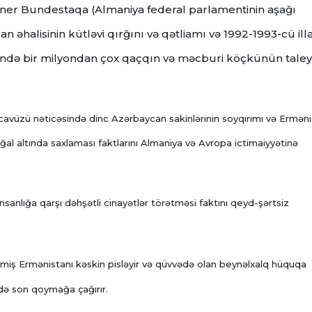
tner Bundestaqa (Almaniya federal parlamentinin aşağı
n əhalisinin kütləvi qırğını və qətliamı və 1992-1993-cü ill
ndə bir milyondan çox qaçqın və məcburi köçkünün taley
avüzü nəticəsində dinc Azərbaycan sakinlərinin soyqırımı və Ermən
işğal altında saxlaması faktlarını Almaniya və Avropa ictimaiyyətinə
nsanlığa qarşı dəhşətli cinayətlər törətməsi faktını qeyd-şərtsiz
etmiş Ermənistanı kəskin pisləyir və qüvvədə olan beynəlxalq hüquqa
də son qoymağa çağırır.