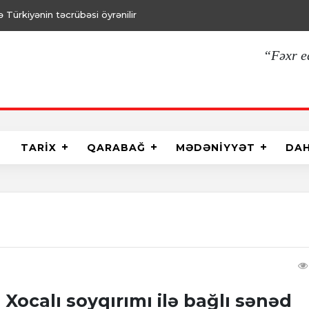
Türkiyənin təcrübəsi öyrənilir
“Fəxr e
TARİX
QARABAĞ
MƏDƏNİYYƏT
DA
ocalı soyqırımı ilə bağlı sənəd