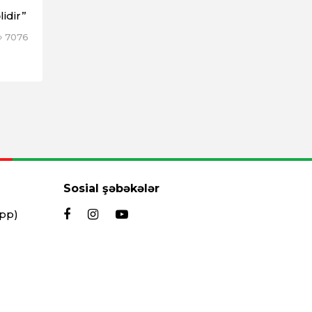
idir”
7076
Sosial şəbəkələr
App)