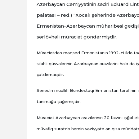
Azərbaycan Cəmiyyətinin sədri Eduard Lin
palatası – red.) “Xocalı şəhərində Azərbayca
Ermənistan–Azərbaycan müharibəsi gedişi
sərlövhəli müraciət göndərmişdir.
Müraciətdən məqsəd Ermənistanın 1992-ci ildə təc
silahlı qüvvələrinin Azərbaycan ərazilərini hələ də 
çatdırmaqdır.
Sənədin müəllifi Bundestaqı Ermənistan tərəfinin i
tanımağa çağırmışdır.
Müraciət Azərbaycan ərazilərinin 20 faizini işğal 
müvafiq surətdə həmin vəziyyətə ən qısa müddət