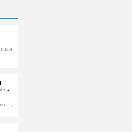
1591
i
linə
826