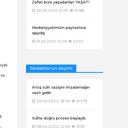
Zəfəri bizə yaşadanları YAŞAT!
26.05.2021, 12:00
6596
Mədəniyyətimizin paytaxtına
qayıdış
19.05.2021, 12:00
5203
yalı
Redaktorun seçimi
 və
Artıq sülh sazişini imzalamağın
vaxtı gəlib
29.04.2022, 16:00
10379
ı
Sülhə doğru proses başlayıb
08.04.2022, 12:00
5139
ə