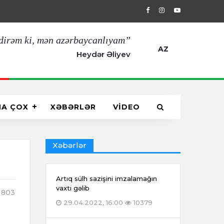
29.04.2022, 16:00
Artıq sülh sazişin
dirəm ki, mən azərbaycanlıyam”
AZ
Heydər Əliyev
HA ÇOX
XƏBƏRLƏR
VİDEO
Xəbərlər
Artıq sülh sazişini imzalamağın
vaxtı gəlib
803
29.04.2022, 16:00
10379