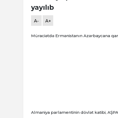
yayılıb
A-
A+
Müraciətdə Ermənistanın Azərbaycana qarşı 
Almaniya parlamentinin dövlət katibi, AŞPA