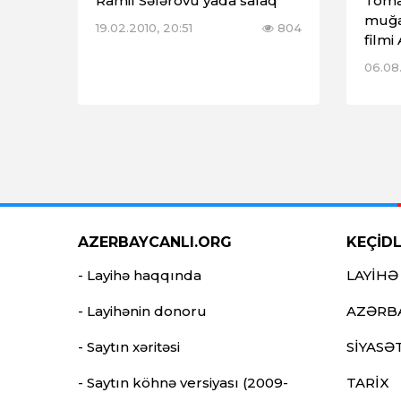
Ramil Səfərovu yada salaq
Toma
muğa
19.02.2010, 20:51
804
filmi
06.08
AZERBAYCANLI.ORG
KEÇİD
- Layihə haqqında
LAYİHƏ
- Layihənin donoru
AZƏRB
- Saytın xəritəsi
SİYASƏ
- Saytın köhnə versiyası (2009-
TARİX