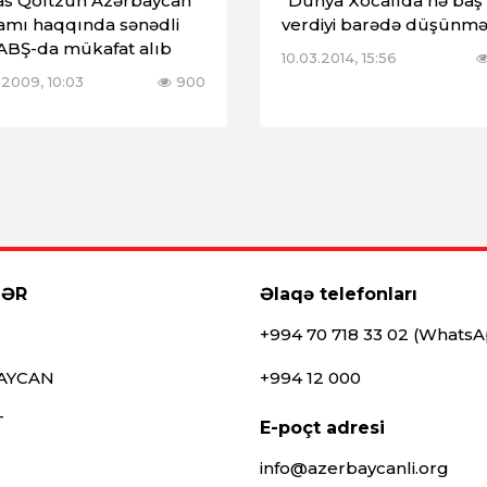
s Qoltzun Azərbaycan
“Dünya Xocalıda nə baş
mı haqqında sənədli
verdiyi barədə düşünməl
 ABŞ-da mükafat alıb
10.03.2014, 15:56
.2009, 10:03
900
LƏR
Əlaqə telefonları
+994 70 718 33 02 (Whats
AYCAN
+994 12 000
T
E-poçt adresi
info@azerbaycanli.org