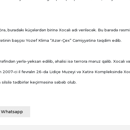
görə, buradakı küçələrdən birinə Xocalı adı veriləcək. Bu barədə rəsmi
yyətinin başçısı Yozef Klima “Azər-Çex” Cəmiyyətinə təqdim edib.
ərəfindən yerlə-yeksan edilib, əhalisi isə terrora məruz qalıb. Xocalı v
nin 2007-ci il fevralın 26-da Lidiçe Muzeyi və Xatirə Kompleksində Xoc
 silsilə tədbirlər keçirməsinə səbəb olub.
Whatsapp