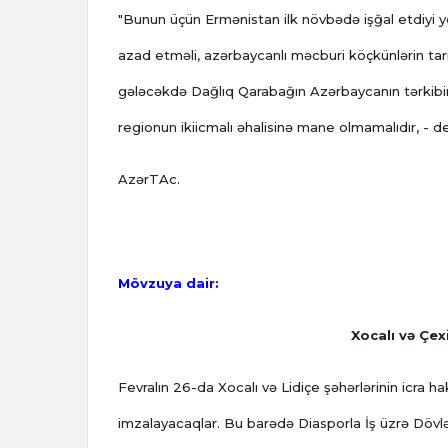
"Bunun üçün Ermənistan ilk növbədə işğal etdiyi 
azad etməli, azərbaycanlı məcburi köçkünlərin tari
gələcəkdə Dağlıq Qarabağın Azərbaycanın tərkibin
regionun ikiicmalı əhalisinə mane olmamalıdır, - d
AzərTAc.
Mövzuya dair:
Xocalı və Çex
Fevralın 26-da Xocalı və Lidiçe şəhərlərinin icra h
imzalayacaqlar. Bu barədə Diasporla İş üzrə Dövl