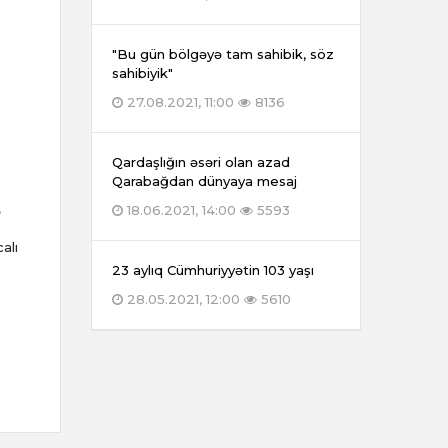
"Bu gün bölgəyə tam sahibik, söz
sahibiyik"
27.08.2021, 11:00
8136
Qardaşlığın əsəri olan azad
Qarabağdan dünyaya mesaj
18.06.2021, 14:00
5593
ə
alı
23 aylıq Cümhuriyyətin 103 yaşı
28.05.2021, 12:00
5610