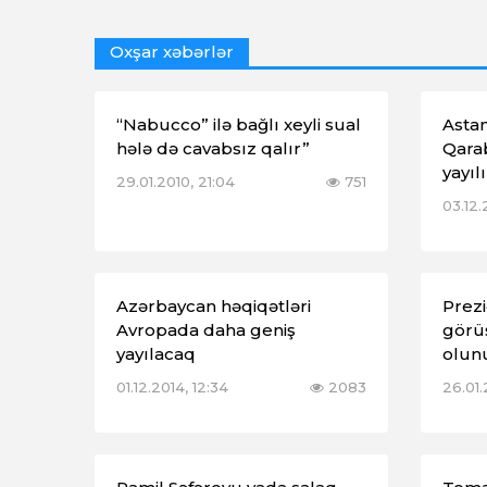
Oxşar xəbərlər
“Nabucco” ilə bağlı xeyli sual
Asta
hələ də cavabsız qalır”
Qarab
yayıl
29.01.2010, 21:04
751
03.12.
Azərbaycan həqiqətləri
Prezi
Avropada daha geniş
görü
yayılacaq
olun
01.12.2014, 12:34
2083
26.01.