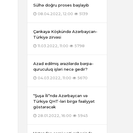
Sülhə doğru proses başlayıb
08.04.2022, 12:00
5139
Çankaya Köşkündə Azərbaycan-
Türkiyə zirvəsi
11.03.2022, 11:00
5798
Azad edilmiş ərazilərdə bərpa-
quruculuq işləri necə gedir?
04.03.2022, 11:00
5670
“Şuşa İli”ndə Azərbaycan və
Türkiyə QHT-ləri birgə fəaliyyət
göstərəcək
28.01.2022, 16:00
5945