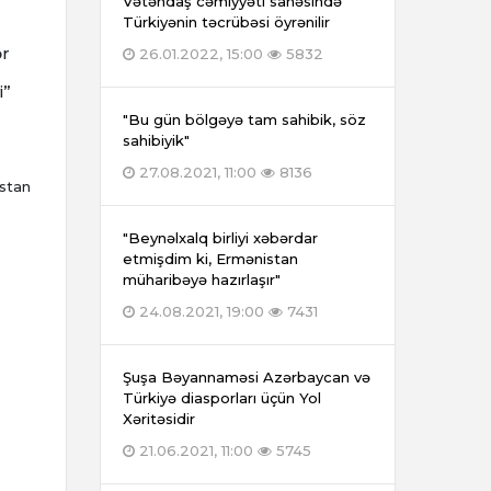
Vətəndaş cəmiyyəti sahəsində
Türkiyənin təcrübəsi öyrənilir
ər
26.01.2022, 15:00
5832
i”
"Bu gün bölgəyə tam sahibik, söz
sahibiyik"
27.08.2021, 11:00
8136
istan
"Beynəlxalq birliyi xəbərdar
etmişdim ki, Ermənistan
müharibəyə hazırlaşır"
24.08.2021, 19:00
7431
Şuşa Bəyannaməsi Azərbaycan və
Türkiyə diasporları üçün Yol
Xəritəsidir
21.06.2021, 11:00
5745