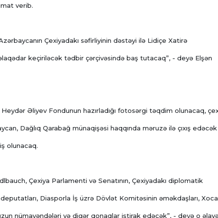
mat verib.
zərbaycanın Çexiyadakı səfirliyinin dəstəyi ilə Lidiçe Xatirə
əlaqədar keçiriləcək tədbir çərçivəsində baş tutacaq”, - deyə Elşən
Heydər Əliyev Fondunun hazırladığı fotosərgi təqdim olunacaq, çexi
can, Dağlıq Qarabağ münaqişəsi haqqında məruzə ilə çıxış edəcək
iş olunacaq.
dlbauch, Çexiya Parlamenti və Senatının, Çexiyadakı diplomatik
deputatları, Diasporla İş üzrə Dövlət Komitəsinin əməkdaşları, Xocal
zun nümayəndələri və digər qonaqlar iştirak edəcək”, - deyə o əlav