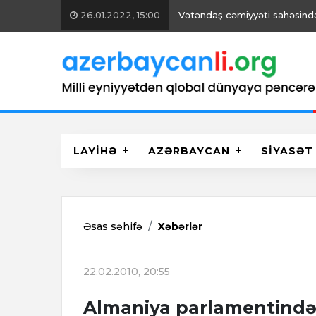
26.01.2022, 15:00
Vətəndaş cəmiyyəti sahəsində 
LAYİHƏ
AZƏRBAYCAN
SİYASƏT
Əsas səhifə
Xəbərlər
22.02.2010, 20:55
Almaniya parlamentində X