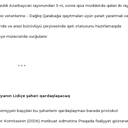
yeddi Azərbaycan rayonundan 5-ni, sonra qısa müddətdə qalan iki ra
xi vətənlərinə - Dağlıq Qarabağa qayıtmaları üçün şərait yaratmalı v
də və ərazi bütövlüyü çərçivəsində qəti statusunu hazırlamaqda
eyə müraciətdə vurğulanır.
* * *
iyanın Lidiçe şəhəri qardaşlaşacaq
akimiyyəti başçıları bu şəhərlərin qardaşlaşması barədə protokol
ət Komitəsinin (DİDK) mətbuat xidmətinə Praqada fəaliyyət göstərə