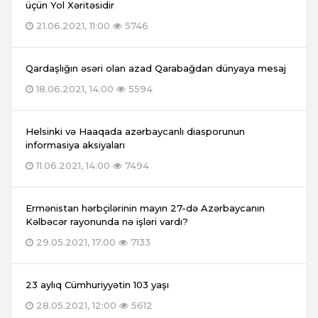
üçün Yol Xəritəsidir
21.06.2021, 11:00
5746
Qardaşlığın əsəri olan azad Qarabağdan dünyaya mesaj
18.06.2021, 14:00
5594
Helsinki və Haaqada azərbaycanlı diasporunun
informasiya aksiyaları
11.06.2021, 14:00
7494
Ermənistan hərbçilərinin mayın 27-də Azərbaycanın
Kəlbəcər rayonunda nə işləri vardı?
29.05.2021, 17:00
7133
23 aylıq Cümhuriyyətin 103 yaşı
28.05.2021, 12:00
5612