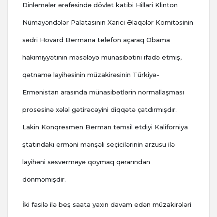
Dinləmələr ərəfəsində dövlət katibi Hillari Klinton
Nümayəndələr Palatasının Xarici Əlaqələr Komitəsinin
sədri Hovard Bermana telefon açaraq Obama
hakimiyyətinin məsələyə münasibətini ifadə etmiş,
qətnamə layihəsinin müzakirəsinin Türkiyə-
Ermənistan arasında münasibətlərin normallaşması
prosesinə xələl gətirəcəyini diqqətə çatdırmışdır.
Lakin Konqresmen Berman təmsil etdiyi Kaliforniya
ştatındakı erməni mənşəli seçicilərinin arzusu ilə
layihəni səsverməyə qoymaq qərarından
dönməmişdir.
İki fasilə ilə beş saata yaxın davam edən müzakirələri