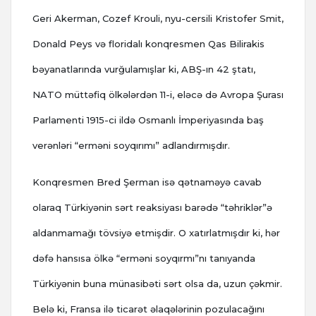
Geri Akerman, Cozef Krouli, nyu-cersili Kristofer Smit,
Donald Peys və floridalı konqresmen Qas Bilirakis
bəyanatlarında vurğulamışlar ki, ABŞ-ın 42 ştatı,
NATO müttəfiq ölkələrdən 11-i, eləcə də Avropa Şurası
Parlamenti 1915-ci ildə Osmanlı İmperiyasında baş
verənləri “erməni soyqırımı” adlandırmışdır.
Konqresmen Bred Şerman isə qətnaməyə cavab
olaraq Türkiyənin sərt reaksiyası barədə “təhriklər”ə
aldanmamağı tövsiyə etmişdir. O xatırlatmışdır ki, hər
dəfə hansısa ölkə “erməni soyqırmı”nı tanıyanda
Türkiyənin buna münasibəti sərt olsa da, uzun çəkmir.
Belə ki, Fransa ilə ticarət əlaqələrinin pozulacağını