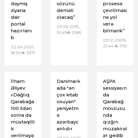
dəymiş
sözünü
prosesə
ziyana
deməli
çevrilməsi
dair
olacaq”
nə yol
portal
verə
29.05.2015,
hazırlanı
bilmərik”
10:45
2186
b
29.12.2009,
21:44
730
22.04.2021,
18:00
3371
İlham
Danimark
AŞPA
Əliyev:
ada "ən
sessiyasın
«Dağlıq
çox kitab
da
Qarabağa
oxuyan"
Qarabağ
100 ildən
yeniyetm
mövzusu
sonra da
ə
nda
müstəqilli
azərbayc
qızğın
k
anlıdır
müzakirəl
verilməyə
ər gedib