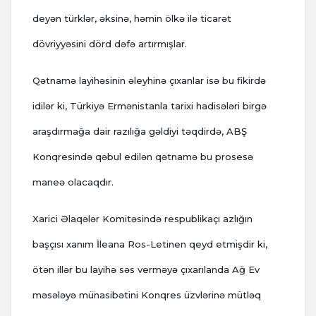
deyən türklər, əksinə, həmin ölkə ilə ticarət
dövriyyəsini dörd dəfə artırmışlar.
Qətnamə layihəsinin əleyhinə çıxanlar isə bu fikirdə
idilər ki, Türkiyə Ermənistanla tarixi hadisələri birgə
araşdırmağa dair razılığa gəldiyi təqdirdə, ABŞ
Konqresində qəbul edilən qətnamə bu prosesə
maneə olacaqdır.
Xarici Əlaqələr Komitəsində respublikaçı azlığın
başçısı xanım İleana Ros-Letinen qeyd etmişdir ki,
ötən illər bu layihə səs verməyə çıxarılanda Ağ Ev
məsələyə münasibətini Konqres üzvlərinə mütləq