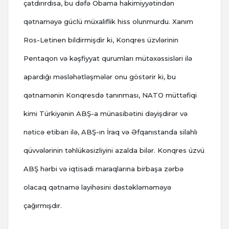
çatdırırdısa, bu dəfə Obama hakimiyyətindən
qətnaməyə güclü müxaliflik hiss olunmurdu. Xanım
Ros-Letinen bildirmişdir ki, Konqres üzvlərinin
Pentaqon və kəşfiyyat qurumları mütəxəssisləri ilə
apardığı məsləhətləşmələr onu göstərir ki, bu
qətnamənin Konqresdə tanınması, NATO müttəfiqi
kimi Türkiyənin ABŞ-a münasibətini dəyişdirər və
nəticə etibarı ilə, ABŞ-ın İraq və Əfqanıstanda silahlı
qüvvələrinin təhlükəsizliyini azalda bilər. Konqres üzvü
ABŞ hərbi və iqtisadi maraqlarına birbaşa zərbə
olacaq qətnamə layihəsini dəstəkləməməyə
çağırmışdır.