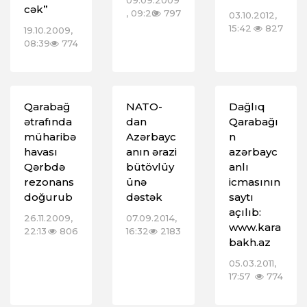
09.09.2009
cək”
, 09:20
797
03.10.2012,
15:42
827
19.10.2009,
08:39
774
Qarabağ
NATO-
Dağlıq
ətrafında
dan
Qarabağı
müharibə
Azərbayc
n
havası
anın ərazi
azərbayc
Qərbdə
bütövlüy
anlı
rezonans
ünə
icmasının
doğurub
dəstək
saytı
açılıb:
26.11.2009,
07.09.2014,
www.kara
22:13
806
16:32
2183
bakh.az
05.03.2011,
17:57
774