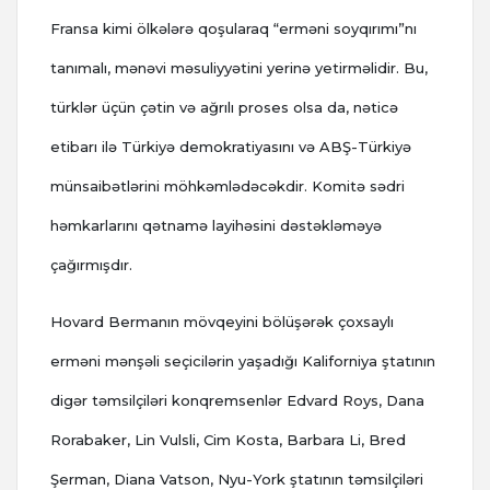
Fransa kimi ölkələrə qoşularaq “erməni soyqırımı”nı
tanımalı, mənəvi məsuliyyətini yerinə yetirməlidir. Bu,
türklər üçün çətin və ağrılı proses olsa da, nəticə
etibarı ilə Türkiyə demokratiyasını və ABŞ-Türkiyə
münsaibətlərini möhkəmlədəcəkdir. Komitə sədri
həmkarlarını qətnamə layihəsini dəstəkləməyə
çağırmışdır.
Hovard Bermanın mövqeyini bölüşərək çoxsaylı
erməni mənşəli seçicilərin yaşadığı Kaliforniya ştatının
digər təmsilçiləri konqremsenlər Edvard Roys, Dana
Rorabaker, Lin Vulsli, Cim Kosta, Barbara Li, Bred
Şerman, Diana Vatson, Nyu-York ştatının təmsilçiləri