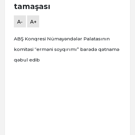
tamaşası
A-
A+
ABŞ Konqresi Nümayəndələr Palatasının
komitəsi “erməni soyqırımı” barədə qətnamə
qəbul edib