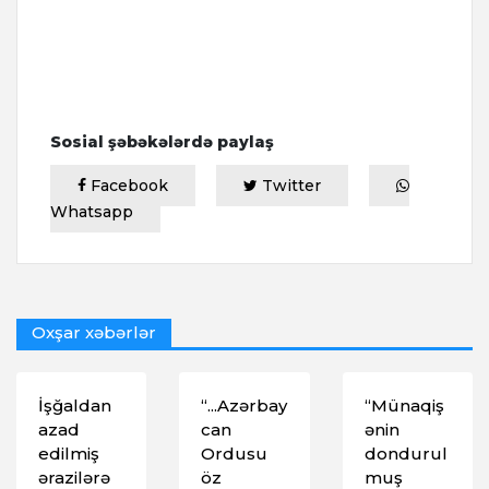
Sosial şəbəkələrdə paylaş
Facebook
Twitter
Whatsapp
Oxşar xəbərlər
İşğaldan
“...Azərbay
“Münaqiş
azad
can
ənin
edilmiş
Ordusu
dondurul
ərazilərə
öz
muş