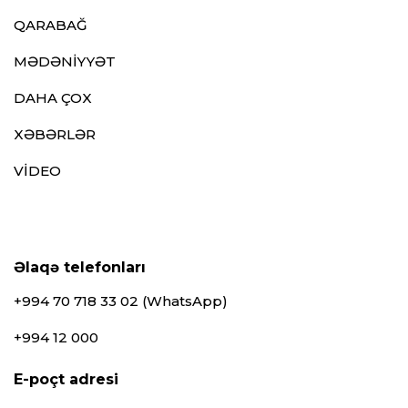
QARABAĞ
MƏDƏNİYYƏT
DAHA ÇOX
XƏBƏRLƏR
VİDEO
Əlaqə telefonları
+994 70 718 33 02 (WhatsApp)
+994 12 000
E-poçt adresi