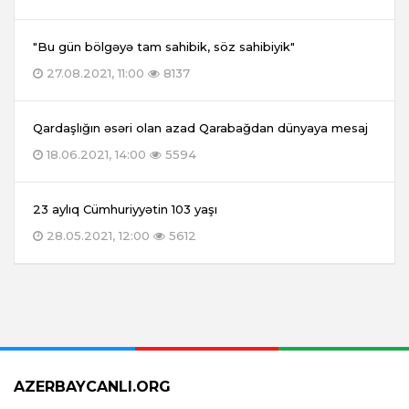
"Bu gün bölgəyə tam sahibik, söz sahibiyik"
27.08.2021, 11:00
8137
Qardaşlığın əsəri olan azad Qarabağdan dünyaya mesaj
18.06.2021, 14:00
5594
23 aylıq Cümhuriyyətin 103 yaşı
28.05.2021, 12:00
5612
AZERBAYCANLI.ORG