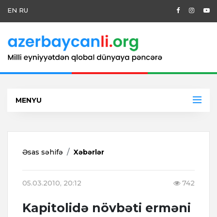
EN
RU
MENYU
Əsas səhifə
Xəbərlər
05.03.2010, 20:12
742
Kapitolidə növbəti erməni