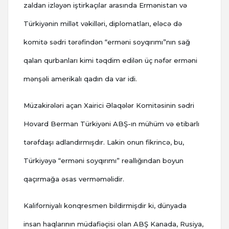
zaldan izləyən iştirkaçılar arasında Ermənistan və
Türkiyənin millət vəkilləri, diplomatları, eləcə də
komitə sədri tərəfindən “erməni soyqırımı”nın sağ
qalan qurbanları kimi təqdim edilən üç nəfər erməni
mənşəli amerikalı qadın da var idi.
Müzakirələri açan Xairici Əlaqələr Komitəsinin sədri
Hovard Berman Türkiyəni ABŞ-ın mühüm və etibarlı
tərəfdaşı adlandırmışdır. Lakin onun fikrincə, bu,
Türkiyəyə “erməni soyqırımı” reallığından boyun
qaçırmağa əsas verməməlidir.
Kaliforniyalı konqresmen bildirmişdir ki, dünyada
insan haqlarının müdafiəçisi olan ABŞ Kanada, Rusiya,