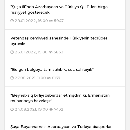
“Şuşa İli”ndə Azərbaycan və Türkiyə QHT-ləri birgə
fəaliyyət göstərəcək
28.01.2022, 16:00
5947
Vətəndaş cəmiyyəti sahəsində Türkiyənin təcrübəsi
öyrənilir
26.01.2022, 15:00
5833
"Bu gün bölgəyə tam sahibik, söz sahibiyik"
27.08.2021, 11:00
8137
"Beynəlxalq birliyi xəbərdar etmişdim ki, Ermənistan
müharibəyə hazırlaşır"
24.08.2021, 19:00
7432
Şuşa Bəyannaməsi Azərbaycan və Türkiyə diasporları