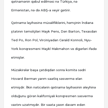
qətnamənin qəbul edilməsi nə Türkiyə, nə
Ermənistan, nə də ABŞ-a xeyir gətirir.
Qətnamə layihəsinə müxalifliklərini, həmçinin İndiana
ştatının təmsilçiləri Mayk Pens, Dən Barton, Texasdan
Ted Po, Ron Pol, Virciniyadan Cerald Konnoli, Nyu-
York konqresmeni Maykl Makmahon və digərləri ifadə
etmişlər.
Müzakirələr başa çatdıqdan sonra komitə sədri
Hovard Berman yarım saatlıq səsvermə elan
etmişdir. İlkin nəticələrin qətnamə layihəsinin əleyhinə
olduğunu görən kaliforniyalı konqresmen səsvermə
vaxtını uzatmışdır. Bir saata yaxın davam edən