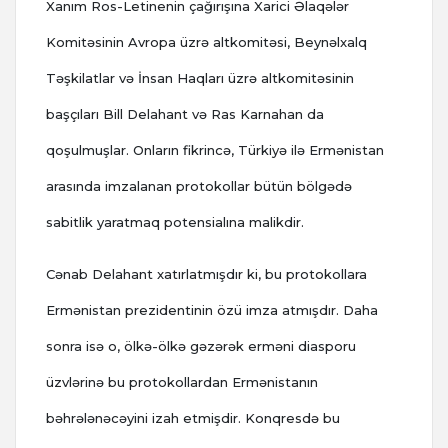
Xanım Ros-Letinenin çağırışına Xarici Əlaqələr
Komitəsinin Avropa üzrə altkomitəsi, Beynəlxalq
Təşkilatlar və İnsan Haqları üzrə altkomitəsinin
başçıları Bill Delahant və Ras Karnahan da
qoşulmuşlar. Onların fikrincə, Türkiyə ilə Ermənistan
arasında imzalanan protokollar bütün bölgədə
sabitlik yaratmaq potensialına malikdir.
Cənab Delahant xatırlatmışdır ki, bu protokollara
Ermənistan prezidentinin özü imza atmışdır. Daha
sonra isə o, ölkə-ölkə gəzərək erməni diasporu
üzvlərinə bu protokollardan Ermənistanın
bəhrələnəcəyini izah etmişdir. Konqresdə bu