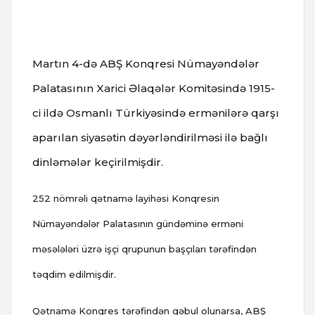
Martın 4-də ABŞ Konqresi Nümayəndələr
Palatasının Xarici Əlaqələr Komitəsində 1915-
ci ildə Osmanlı Türkiyəsində ermənilərə qarşı
aparılan siyasətin dəyərləndirilməsi ilə bağlı
dinləmələr keçirilmişdir.
252 nömrəli qətnamə layihəsi Konqresin
Nümayəndələr Palatasının gündəminə erməni
məsələləri üzrə işçi qrupunun başçıları tərəfindən
təqdim edilmişdir.
Qətnamə Konqres tərəfindən qəbul olunarsa, ABŞ