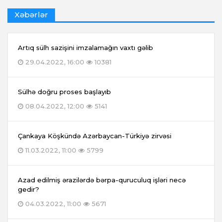
Xəbərlər
Artıq sülh sazişini imzalamağın vaxtı gəlib
29.04.2022, 16:00
10381
Sülhə doğru proses başlayıb
08.04.2022, 12:00
5141
Çankaya Köşkündə Azərbaycan-Türkiyə zirvəsi
11.03.2022, 11:00
5799
Azad edilmiş ərazilərdə bərpa-quruculuq işləri necə
gedir?
04.03.2022, 11:00
5671