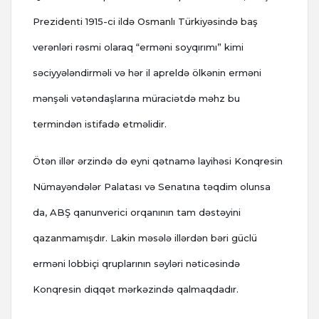
Prezidenti 1915-ci ildə Osmanlı Türkiyəsində baş
verənləri rəsmi olaraq “erməni soyqırımı” kimi
səciyyələndirməli və hər il apreldə ölkənin erməni
mənşəli vətəndaşlarına müraciətdə məhz bu
termindən istifadə etməlidir.
Ötən illər ərzində də eyni qətnamə layihəsi Konqresin
Nümayəndələr Palatası və Senatına təqdim olunsa
da, ABŞ qanunverici orqanının tam dəstəyini
qazanmamışdır. Lakin məsələ illərdən bəri güclü
erməni lobbiçi qruplarının səyləri nəticəsində
Konqresin diqqət mərkəzində qalmaqdadır.