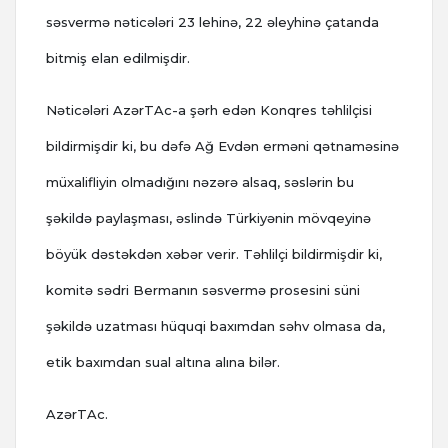
səsvermə nəticələri 23 lehinə, 22 əleyhinə çatanda
bitmiş elan edilmişdir.
Nəticələri AzərTAc-a şərh edən Konqres təhlilçisi
bildirmişdir ki, bu dəfə Ağ Evdən erməni qətnaməsinə
müxalifliyin olmadığını nəzərə alsaq, səslərin bu
şəkildə paylaşması, əslində Türkiyənin mövqeyinə
böyük dəstəkdən xəbər verir. Təhlilçi bildirmişdir ki,
komitə sədri Bermanın səsvermə prosesini süni
şəkildə uzatması hüquqi baxımdan səhv olmasa da,
etik baxımdan sual altına alına bilər.
AzərTAc.