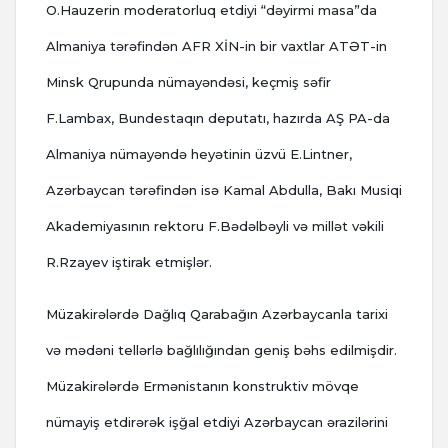
O.Hauzerin moderatorluq etdiyi “dəyirmi masa”da
Almaniya tərəfindən AFR XİN-in bir vaxtlar ATƏT-in
Minsk Qrupunda nümayəndəsi, keçmiş səfir
F.Lambax, Bundestaqın deputatı, hazırda AŞ PA-da
Almaniya nümayəndə heyətinin üzvü E.Lintner,
Azərbaycan tərəfindən isə Kamal Abdulla, Bakı Musiqi
Akademiyasının rektoru F.Bədəlbəyli və millət vəkili
R.Rzayev iştirak etmişlər.
Müzakirələrdə Dağlıq Qarabağın Azərbaycanla tarixi
və mədəni tellərlə bağlılığından geniş bəhs edilmişdir.
Müzakirələrdə Ermənistanın konstruktiv mövqe
nümayiş etdirərək işğal etdiyi Azərbaycan ərazilərini