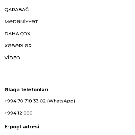
QARABAĞ
MƏDƏNİYYƏT
DAHA ÇOX
XƏBƏRLƏR
VİDEO
Əlaqə telefonları
+994 70 718 33 02 (WhatsApp)
+994 12 000
E-poçt adresi