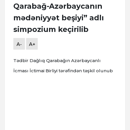
Qarabağ-Azərbaycanın
mədəniyyət beşiyi” adlı
simpozium keçirilib
A-
A+
Tədbir Dağlıq Qarabağın Azərbaycanlı
İcması İctimai Birliyi tərəfindən təşkil olunub