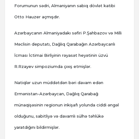
Forumunun sədri, Almaniyanın sabiq dövlət katibi
Otto Hauzer açmışdır.
Azərbaycanın Almaniyadakı səfiri P.Şahbazov və Milli
Məclisin deputatı, Dağlıq Qarabağın Azərbaycanlı
İcması İctimai Birliyinin rəyasət heyətinin üzvü
R.Rzayev simpoziumda çıxış etmişlər.
Natiqlər uzun müddətdən bəri davam edən
Ermənistan-Azərbaycan, Dağlıq Qarabağ
münaqişəsinin regionun inkişafı yolunda ciddi əngəl
olduğunu, sabitliyə və davamlı sülhə təhlükə
yaratdığını bildirmişlər.