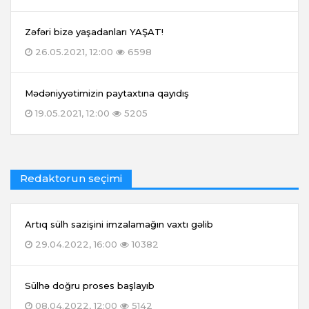
Zəfəri bizə yaşadanları YAŞAT!
26.05.2021, 12:00
6598
Mədəniyyətimizin paytaxtına qayıdış
19.05.2021, 12:00
5205
Redaktorun seçimi
Artıq sülh sazişini imzalamağın vaxtı gəlib
29.04.2022, 16:00
10382
Sülhə doğru proses başlayıb
08.04.2022, 12:00
5142