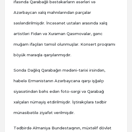
ifasında Qarabağlı bəstəkarların əsərləri və
Azərbaycan xalq mahnılarından parçalar
səsləndirilmişdir. İncəsənət ustaları arasında xalq
artistləri Fidan və Xuraman Qasımovalar, gənc
muğam ifaçıları təmsil olunmuşlar.
Konsert proqramı
böyük maraqla qarşılanmışdır.
Sonda Dağlıq Qarabağın mədəni-tarixi irsindən,
habelə Ermənistanın Azərbaycana qarşı işğalçı
siyasətindən bəhs edən foto-sərgi və Qarabağ
xalçaları nümayiş etdirilmişdir. İştirakçılara tədbir
münasibətilə ziyafət verilmişdir.
Tədbirdə Almaniya Bundestaqının, müxtəlif dövlət