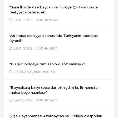
“Şuşa İli”ndə Azərbaycan və Türkiyə QHT-ləri birgə
fəaliyyət göstərəcək
28.01.2022, 16:00
5948
Vətəndaş cəmiyyəti sahəsində Türkiyənin təcrübəsi
öyrənilir
26.01.2022, 15:00
5834
"Bu gün bölgəyə tam sahibik, söz sahibiyik"
27.08.2021, 11:00
8138
"Beynəlxalq birliyi xəbərdar etmişdim ki, Ermənistan
müharibəyə hazırlaşır"
24.08.2021, 19:00
7433
Şuşa Bəyannaməsi Azərbaycan və Türkiyə diasporları