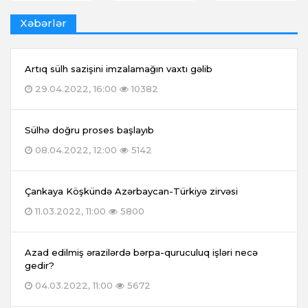
Xəbərlər
Artıq sülh sazişini imzalamağın vaxtı gəlib
29.04.2022, 16:00
10382
Sülhə doğru proses başlayıb
08.04.2022, 12:00
5142
Çankaya Köşkündə Azərbaycan-Türkiyə zirvəsi
11.03.2022, 11:00
5800
Azad edilmiş ərazilərdə bərpa-quruculuq işləri necə
gedir?
04.03.2022, 11:00
5672