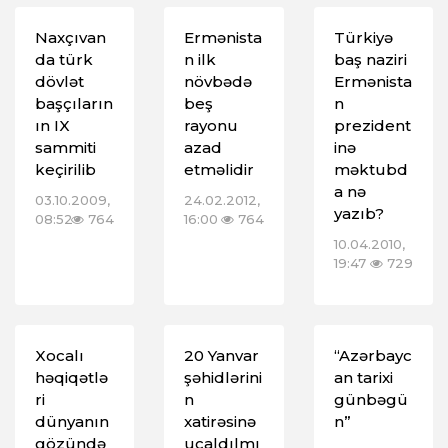
Naxçıvan
Ermənista
Türkiyə
da türk
n ilk
baş naziri
dövlət
növbədə
Ermənista
başçıların
beş
n
ın IX
rayonu
prezident
sammiti
azad
inə
keçirilib
etməlidir
məktubd
a nə
03.10.2009,
24.02.2012,
yazıb?
08:52
764
16:00
764
10.04.2010,
19:47
729
Xocalı
20 Yanvar
“Azərbayc
həqiqətlə
şəhidlərini
an tarixi
ri
n
günbəgü
dünyanın
xatirəsinə
n”
gözündə
ucaldılmı