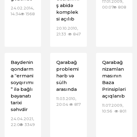
17.01.2009,
ş abidə
00:07
808
24.02.2014,
komplek
14:34
1568
si açılıb
20.10.2010,
21:33
847
Baydenin
Qarabağ
Qarabağ
qondarm
problemi
nizamlan
a “erməni
hərb və
masının
soyqırımı
sülh
Baza
” ilə bağlı
arasında
Prinsipləri
bəyanatı
açıqlanıb
11.03.2010,
tarixi
20:04
817
11.07.2009,
səhvdir
10:56
801
24.04.2021,
22:00
3349