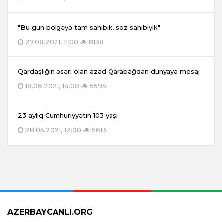
"Bu gün bölgəyə tam sahibik, söz sahibiyik"
27.08.2021, 11:00
8138
Qardaşlığın əsəri olan azad Qarabağdan dünyaya mesaj
18.06.2021, 14:00
5595
23 aylıq Cümhuriyyətin 103 yaşı
28.05.2021, 12:00
5613
AZERBAYCANLI.ORG