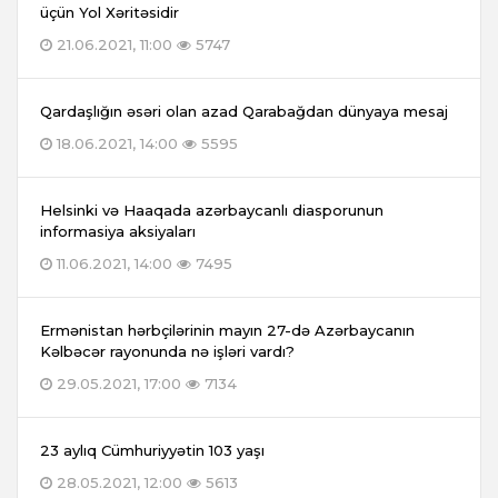
üçün Yol Xəritəsidir
21.06.2021, 11:00
5747
Qardaşlığın əsəri olan azad Qarabağdan dünyaya mesaj
18.06.2021, 14:00
5595
Helsinki və Haaqada azərbaycanlı diasporunun
informasiya aksiyaları
11.06.2021, 14:00
7495
Ermənistan hərbçilərinin mayın 27-də Azərbaycanın
Kəlbəcər rayonunda nə işləri vardı?
29.05.2021, 17:00
7134
23 aylıq Cümhuriyyətin 103 yaşı
28.05.2021, 12:00
5613