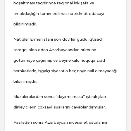
boşaltması təqdirində regional inkişafa və
əməkdaşlığın təmin edilməsinə xidmət edəcəyi
bildirilmişdir.
Natiqlər Ermənistanı son dövrlər güclü iqtisadi
tərəqqi əldə edən Azərbaycandan nümunə
götürməyə çağırmış və beynəlxalq hüquqa zidd
hərəkətlərlə, işğalçı siyasətlə heç nəyə nail olmayacağı
bildirilmişdir.
Müzakirələrdən sonra “dəyirmi masa” iştirakçıları
dinləyicilərin çoxsaylı suallarını cavablandırmışlar.
Fasilədən sonra Azərbaycan incəsənət ustalarının