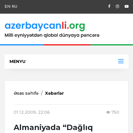
EN
RU
MENYU
Əsas səhifə
Xəbərlər
01.12.2009, 22:06
750
Almaniyada “Dağlıq