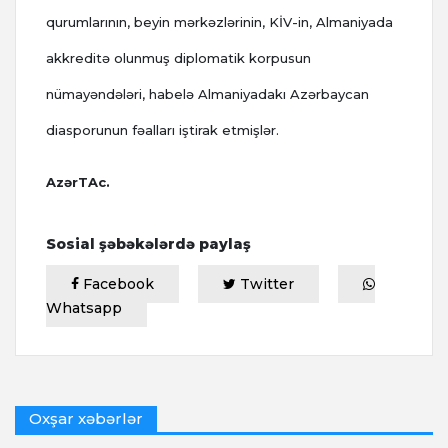
qurumlarının, beyin mərkəzlərinin, KİV-in, Almaniyada
akkreditə olunmuş diplomatik korpusun
nümayəndələri, habelə Almaniyadakı Azərbaycan
diasporunun fəalları iştirak etmişlər.
AzərTAc.
Sosial şəbəkələrdə paylaş
Facebook
Twitter
Whatsapp
Oxşar xəbərlər