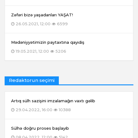
Zəfəri bizə yaşadanları YAŞAT!
26.05.2021, 12:00
6599
Mədəniyyətimizin paytaxtına qayıdış
19.05.2021, 12:00
5206
Redaktorun seçimi
Artıq sülh sazişini imzalamağın vaxtı gəlib
29.04.2022, 16:00
10388
Sülhə doğru proses başlayıb
08.04.2022, 12:00
5142