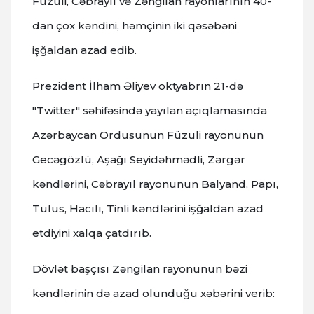
Füzuli, Cəbrayıl və Zəngilan rayonlarının 40-
dan çox kəndini, həmçinin iki qəsəbəni
işğaldan azad edib.
Prezident İlham Əliyev oktyabrın 21-də
"Twitter" səhifəsində yayılan açıqlamasında
Azərbaycan Ordusunun Füzuli rayonunun
Gecəgözlü, Aşağı Seyidəhmədli, Zərgər
kəndlərini, Cəbrayıl rayonunun Balyand, Papı,
Tulus, Hacılı, Tinli kəndlərini işğaldan azad
etdiyini xalqa çatdırıb.
Dövlət başçısı Zəngilan rayonunun bəzi
kəndlərinin də azad olunduğu xəbərini verib: