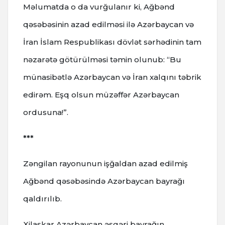
Məlumatda o da vurğulanır ki, Ağbənd
qəsəbəsinin azad edilməsi ilə Azərbaycan və
İran İslam Respublikası dövlət sərhədinin tam
nəzarətə götürülməsi təmin olunub: “Bu
münasibətlə Azərbaycan və İran xalqını təbrik
edirəm. Eşq olsun müzəffər Azərbaycan
ordusuna!”.
***
Zəngilan rayonunun işğaldan azad edilmiş
Ağbənd qəsəbəsində Azərbaycan bayrağı
qaldırılıb.
Xilaskar Azərbaycan əsgəri bayrağın