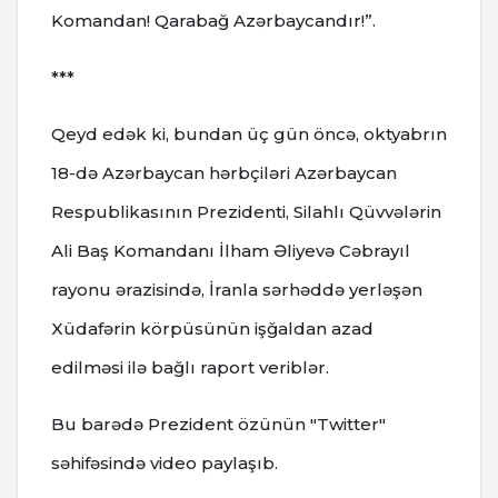
Komandan! Qarabağ Azərbaycandır!”.
***
Qeyd edək ki, bundan üç gün öncə, oktyabrın
18-də Azərbaycan hərbçiləri Azərbaycan
Respublikasının Prezidenti, Silahlı Qüvvələrin
Ali Baş Komandanı İlham Əliyevə Cəbrayıl
rayonu ərazisində, İranla sərhəddə yerləşən
Xüdafərin körpüsünün işğaldan azad
edilməsi ilə bağlı raport veriblər.
Bu barədə Prezident özünün "Twitter"
səhifəsində video paylaşıb.