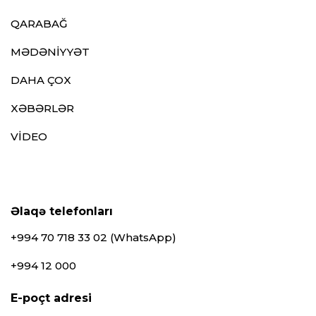
QARABAĞ
MƏDƏNİYYƏT
DAHA ÇOX
XƏBƏRLƏR
VİDEO
Əlaqə telefonları
+994 70 718 33 02 (WhatsApp)
+994 12 000
E-poçt adresi