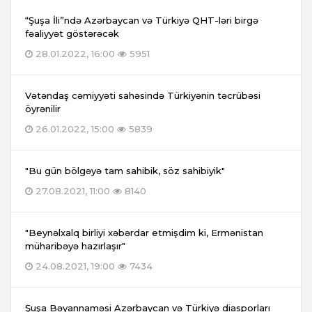
“Şuşa İli”ndə Azərbaycan və Türkiyə QHT-ləri birgə
fəaliyyət göstərəcək
28.01.2022, 16:00
5951
Vətəndaş cəmiyyəti sahəsində Türkiyənin təcrübəsi
öyrənilir
26.01.2022, 15:00
5839
"Bu gün bölgəyə tam sahibik, söz sahibiyik"
27.08.2021, 11:00
8140
"Beynəlxalq birliyi xəbərdar etmişdim ki, Ermənistan
müharibəyə hazırlaşır"
24.08.2021, 19:00
7434
Şuşa Bəyannaməsi Azərbaycan və Türkiyə diasporları