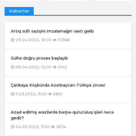
Xəbərlər
Artıq sülh sazişini imzalamağın vaxtı gəlib
29.04.2022, 16:00
10388
Sülhə doğru proses başlayıb
08.04.2022, 12:00
5142
Çankaya Köşkündə Azərbaycan-Türkiyə zirvəsi
11.03.2022, 11:00
5801
Azad edilmiş ərazilərdə bərpa-quruculuq işləri necə
gedir?
04.03.2022, 11:00
5674