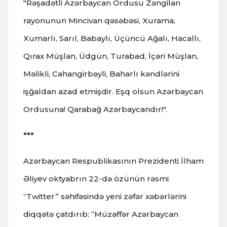
"Rəşadətli Azərbaycan Ordusu Zəngilan
rayonunun Mincivan qəsəbəsi, Xurama,
Xumarlı, Sarıl, Babaylı, Üçüncü Ağalı, Hacallı,
Qırax Müşlan, Üdgün, Turabad, İçəri Müşlan,
Məlikli, Cahangirbəyli, Baharlı kəndlərini
işğaldan azad etmişdir. Eşq olsun Azərbaycan
Ordusuna! Qarabağ Azərbaycandır!".
***
Azərbaycan Respublikasının Prezidenti İlham
Əliyev oktyabrın 22-də özünün rəsmi
“Twitter” səhifəsində yeni zəfər xəbərlərini
diqqətə çatdırıb: “Müzəffər Azərbaycan