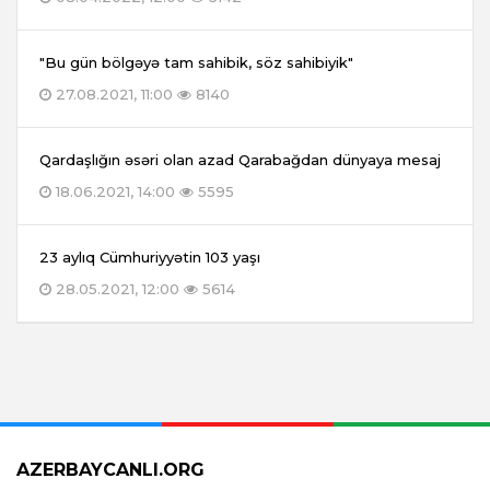
"Bu gün bölgəyə tam sahibik, söz sahibiyik"
27.08.2021, 11:00
8140
Qardaşlığın əsəri olan azad Qarabağdan dünyaya mesaj
18.06.2021, 14:00
5595
23 aylıq Cümhuriyyətin 103 yaşı
28.05.2021, 12:00
5614
AZERBAYCANLI.ORG