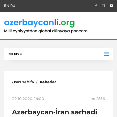
EN
RU
MENYU
Əsas səhifə
Xəbərlər
22.10.2020, 14:00
2556
Azərbaycan-İran sərhədi