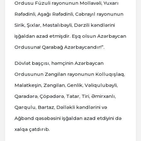
Ordusu Füzuli rayonunun Mollavəli, Yuxarı
Rəfədinli, Aşağı Rəfədinli, Cəbrayıl rayonunun
Sirik, Şıxlar, Məstalıbəyli, Dərzili kəndlərini
işğaldan azad etmişdir. Eşq olsun Azərbaycan
Ordusuna! Qarabağ Azərbaycandır!”.
Dövlət başçısı, həmçinin Azərbaycan
Ordusunun Zəngilan rayonunun Kolluqışlaq,
Malatkeşin, Zəngilan, Genlik, Vəliqulubəyli,
Qaradərə, Çöpədərə, Tatar, Tiri, Əmirxanlı,
Qarqulu, Bartaz, Dəlləkli kəndlərini və
Ağbənd qəsəbəsini işğaldan azad etdiyini də
xalqa çatdırıb.