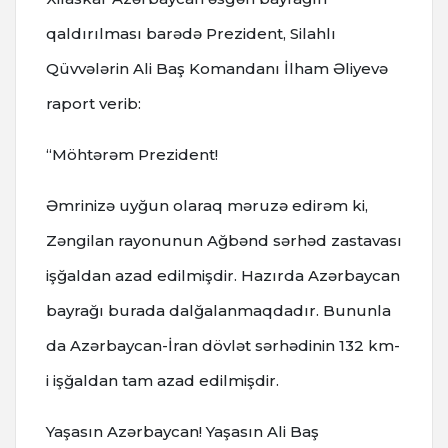
qaldırılması barədə Prezident, Silahlı
Qüvvələrin Ali Baş Komandanı İlham Əliyevə
raport verib:
“Möhtərəm Prezident!
Əmrinizə uyğun olaraq məruzə edirəm ki,
Zəngilan rayonunun Ağbənd sərhəd zastavası
işğaldan azad edilmişdir. Hazırda Azərbaycan
bayrağı burada dalğalanmaqdadır. Bununla
da Azərbaycan-İran dövlət sərhədinin 132 km-
i işğaldan tam azad edilmişdir.
Yaşasın Azərbaycan! Yaşasın Ali Baş