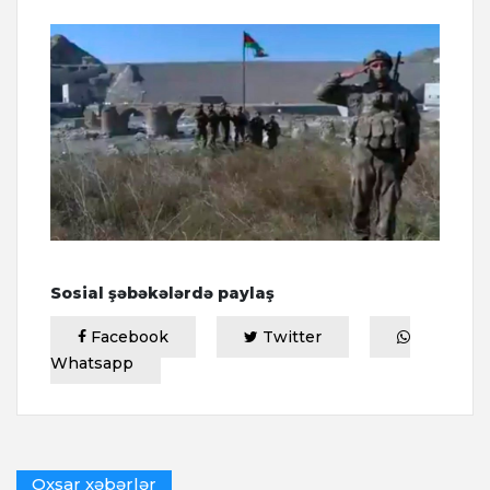
Sosial şəbəkələrdə paylaş
Facebook
Twitter
Whatsapp
Oxşar xəbərlər