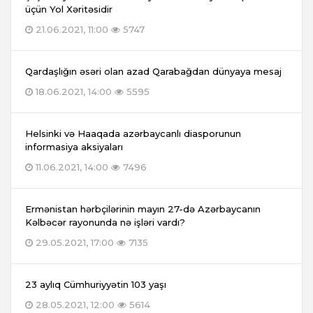
üçün Yol Xəritəsidir
21.06.2021, 11:00
5747
Qardaşlığın əsəri olan azad Qarabağdan dünyaya mesaj
18.06.2021, 14:00
5595
Helsinki və Haaqada azərbaycanlı diasporunun
informasiya aksiyaları
11.06.2021, 14:00
7496
Ermənistan hərbçilərinin mayın 27-də Azərbaycanın
Kəlbəcər rayonunda nə işləri vardı?
29.05.2021, 17:00
7135
23 aylıq Cümhuriyyətin 103 yaşı
28.05.2021, 12:00
5614