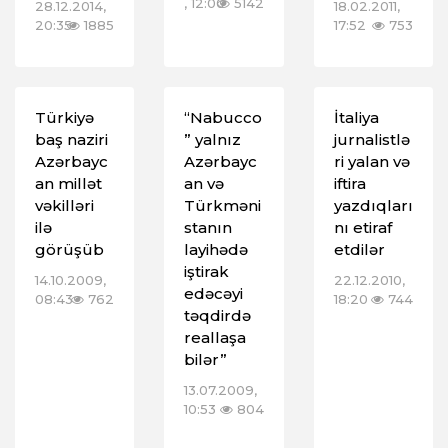
, 12:00
5142
28.12.2014,
18.02.2011,
20:35
1885
17:52
753
Türkiyə
“Nabucco
İtaliya
baş naziri
” yalnız
jurnalistlə
Azərbayc
Azərbayc
ri yalan və
an millət
an və
iftira
vəkilləri
Türkməni
yazdıqları
ilə
stanın
nı etiraf
görüşüb
layihədə
etdilər
iştirak
14.10.2009,
22.12.2010,
edəcəyi
08:43
762
18:20
744
təqdirdə
reallaşa
bilər”
13.07.2009,
10:53
804