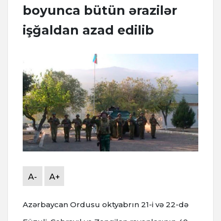
boyunca bütün ərazilər
işğaldan azad edilib
A-
A+
Azərbaycan Ordusu oktyabrın 21-i və 22-də