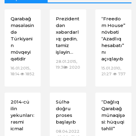
Qarabağ
Prezident
“Freedo
məsələsin
dən
m House”
də
xəbərdarl
növbəti
Türkiyəni
ıq: gedin,
“Azadlıq
n
təmiz
hesabatı”
mövqeyi
işləyin…
nı
qətidir
açıqlayıb
28.01.2015,
19:38
2020
16.01.2015,
15.01.2010,
18:14
1852
21:27
737
2014-cü
Sülhə
“Dağlıq
ilin
doğru
Qarabağ
yekunları:
proses
münaqişə
rəsmi
başlayıb
si: hüquqi
icmal
təhlil”
08.04.2022