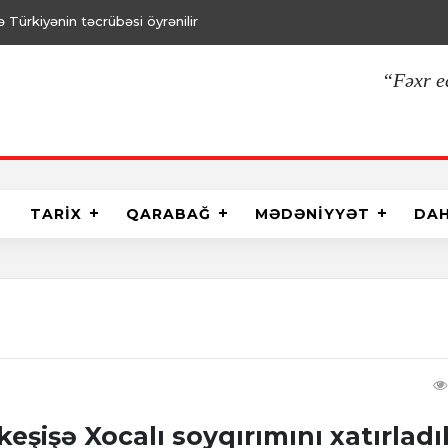
Türkiyənin təcrübəsi öyrənilir
“Fəxr e
TARİX
QARABAĞ
MƏDƏNİYYƏT
DA
keşişə Xocalı soyqırımını xatırladı