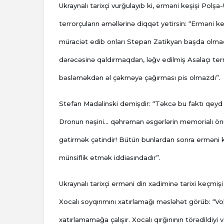
Ukraynalı tarixçi vurğulayıb ki, erməni keşişi Pol
terrorçuların əməllərinə diqqət yetirsin: “Erməni k
müraciət edib onları Stepan Zatikyan başda olmaq
dərəcəsinə qaldırmaqdan, ləğv edilmiş Asalaçı te
bəsləməkdən əl çəkməyə çağırması pis olmazdı”.
Stefan Madalinski demişdir: “Təkcə bu faktı qeyd e
Dronun nəşini... qəhrəman əsgərlərin memorialı ö
gətirmək çətindir! Bütün bunlardan sonra erməni 
münsiflik etmək iddiasındadır”.
Ukraynalı tarixçi erməni din xadiminə tarixi keçmi
Xocalı soyqırımını xatırlamağı məsləhət görüb: “Vol
xatırlamamağa çalışır. Xocalı qırğınının törədildiy