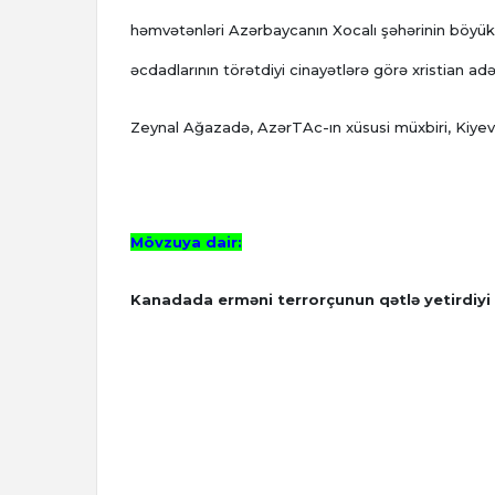
həmvətənləri Azərbaycanın Xocalı şəhərinin böyüklü-
əcdadlarının törətdiyi cinayətlərə görə xristian ad
Zeynal Ağazadə, AzərTAc-ın xüsusi müxbiri, Kiyev
Mövzuya dair:
Kanadada erməni terrorçunun qətlə yetirdiyi