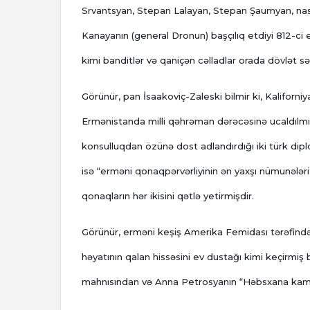
Srvantsyan, Stepan Lalayan, Stepan Şaumyan, nasis
Kanayanın (general Dronun) başçılıq etdiyi 812-ci 
kimi banditlər və qaniçən cəlladlar orada dövlət s
Görünür, pan İsaakoviç-Zaleski bilmir ki, Kalifor
Ermənistanda milli qəhrəman dərəcəsinə ucaldılmı
konsulluqdan özünə dost adlandırdığı iki türk di
isə “erməni qonaqpərvərliyinin ən yaxşı nümunəl
qonaqların hər ikisini qətlə yetirmişdir.
Görünür, erməni keşiş Amerika Femidası tərəfindən
həyatının qalan hissəsini ev dustağı kimi keçirmiş
mahnısından və Anna Petrosyanın “Həbsxana kame