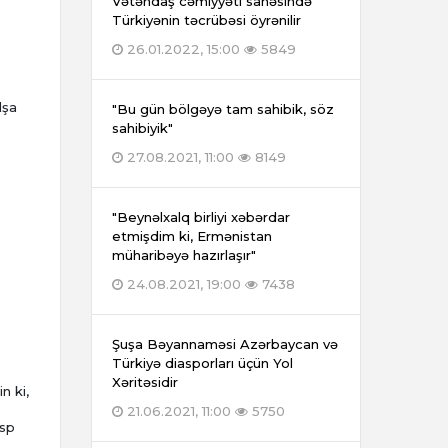
Vətəndaş cəmiyyəti sahəsində
Türkiyənin təcrübəsi öyrənilir
26.01.2022, 15:00
5849
lşa
"Bu gün bölgəyə tam sahibik, söz
sahibiyik"
27.08.2021, 11:00
8149
"Beynəlxalq birliyi xəbərdar
etmişdim ki, Ermənistan
müharibəyə hazırlaşır"
24.08.2021, 19:00
7438
Şuşa Bəyannaməsi Azərbaycan və
Türkiyə diasporları üçün Yol
Xəritəsidir
n ki,
21.06.2021, 11:00
5750
asp