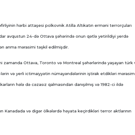
liyinin hərbi attaşesi polkovnik Atilla Altıkatın erməni terrorçuları
ədar avqustun 24-də Ottava şəhərində onun qətlə yetirildiyi yerdə
ən anma mərasimi təşkil edilmişdir.
yni zamanda Ottava, Toronto və Montreal şəhərlərində yaşayan türk 
rin və yerli ictimaiyyətin nümayəndələrinin iştirak etdikləri mərasi
arların hələ də cəzasız qalmasından danışılmış və 1982-ci ildə
ının Kanadada və digər ölkələrdə həyata keçirdikləri terror aktlarının