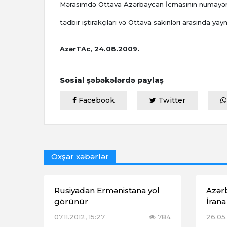
Mərasimdə Ottava Azərbaycan İcmasının nümayəndə
tədbir iştirakçıları və Ottava sakinləri arasında yaym
AzərTAc, 24.08.2009.
Sosial şəbəkələrdə paylaş
Facebook
Twitter
Oxşar xəbərlər
Rusiyadan Ermənistana yol
Azər
görünür
İrana 
07.11.2012, 15:27
784
26.05.