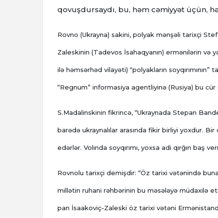
qovuşdursaydı, bu, həm cəmiyyət üçün, hə
Rovno (Ukrayna) sakini, polyak mənşəli tarixçi Ste
Zaleskinin (Tadevos İsahaqyanın) ermənilərin və 
ilə həmsərhəd vilayəti) “polyakların soyqırımının” t
“Regnum” informasiya agentliyinə (Rusiya) bu cür 
S.Madalinskinin fikrincə, “Ukraynada Stepan Bander
barədə ukraynalılar arasında fikir birliyi yoxdur. Bi
edərlər. Volında soyqırımı, yoxsa adi qırğın baş ver
Rovnolu tarixçi demişdir: “Öz tarixi vətənində bun
millətin ruhani rəhbərinin bu məsələyə müdaxilə e
pan İsaakoviç-Zaleski öz tarixi vətəni Ermənista