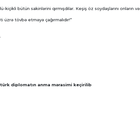
kiçikli bütün sakinlərini qırmışdılar. Keşiş öz soydaşlarını onların və
əti üzrə tövbə etməyə çağırmalıdır!”
.
 türk diplomatın anma mərasimi keçirilib