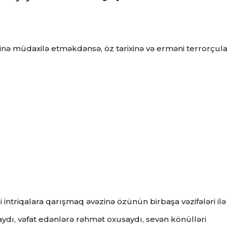
nə müdaxilə etməkdənsə, öz tarixinə və erməni terrorçula
asi intriqalara qarışmaq əvəzinə özünün birbaşa vəzifələri ilə
ydı, vəfat edənlərə rəhmət oxusaydı, sevən könülləri