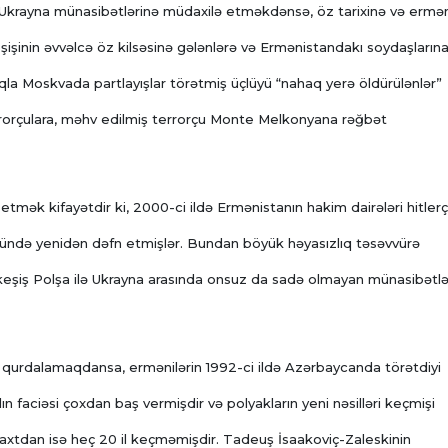
şa-Ukrayna münasibətlərinə müdaxilə etməkdənsə, öz tarixinə və ermə
eşişinin əvvəlcə öz kilsəsinə gələnlərə və Ermənistandakı soydaşların
la Moskvada partlayışlar törətmiş üçlüyü “nahaq yerə öldürülənlər”
rrorçulara, məhv edilmiş terrorçu Monte Melkonyana rəğbət
tmək kifayətdir ki, 2000-ci ildə Ermənistanın hakim dairələri hitlerç
nündə yenidən dəfn etmişlər. Bundan böyük həyasızlıq təsəvvürə
keşiş Polşa ilə Ukrayna arasında onsuz da sadə olmayan münasibətl
şi qurdalamaqdansa, ermənilərin 1992-ci ildə Azərbaycanda törətdiyi
ın faciəsi çoxdan baş vermişdir və polyakların yeni nəsilləri keçmişi
i vaxtdan isə heç 20 il keçməmişdir. Tadeuş İsaakoviç-Zaleskinin