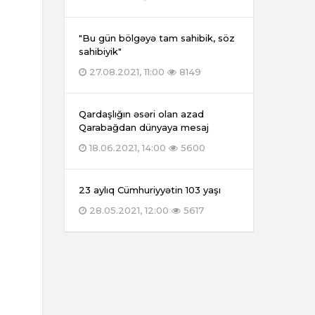
"Bu gün bölgəyə tam sahibik, söz
sahibiyik"
27.08.2021, 11:00
8149
Qardaşlığın əsəri olan azad
Qarabağdan dünyaya mesaj
18.06.2021, 14:00
5600
23 aylıq Cümhuriyyətin 103 yaşı
28.05.2021, 12:00
5617