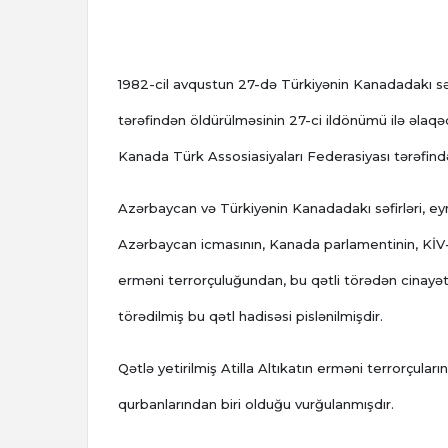
1982-cil avqustun 27-də Türkiyənin Kanadadakı səfir
tərəfindən öldürülməsinin 27-ci ildönümü ilə əlaq
Kanada Türk Assosiasiyaları Federasiyası tərəfind
Azərbaycan və Türkiyənin Kanadadakı səfirləri, e
Azərbaycan icmasının, Kanada parlamentinin, KİV-lə
erməni terrorçuluğundan, bu qətli törədən cinayətk
törədilmiş bu qətl hadisəsi pislənilmişdir.
Qətlə yetirilmiş Atilla Altıkatın erməni terrorçular
qurbanlarından biri olduğu vurğulanmışdır.