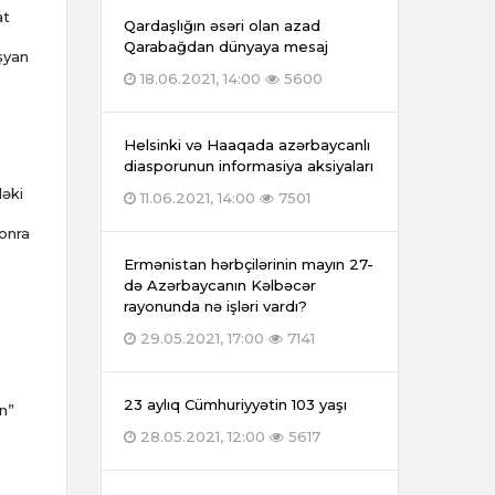
at
Qardaşlığın əsəri olan azad
Qarabağdan dünyaya mesaj
şyan
18.06.2021, 14:00
5600
Helsinki və Haaqada azərbaycanlı
diasporunun informasiya aksiyaları
dəki
11.06.2021, 14:00
7501
onra
Ermənistan hərbçilərinin mayın 27-
də Azərbaycanın Kəlbəcər
rayonunda nə işləri vardı?
29.05.2021, 17:00
7141
23 aylıq Cümhuriyyətin 103 yaşı
n”
28.05.2021, 12:00
5617