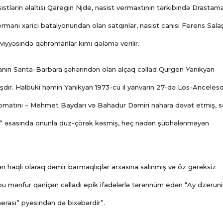
tlərin əlaltısı Qaregin Njde, nasist vermaxtının tərkibində Drastam
erməni xarici batalyonundan olan satqınlar, nasist canisi Ferens Sala
əviyyəsində qəhrəmanlar kimi qələmə verilir.
niyanın Santa-Barbara şəhərindən olan alçaq cəllad Qurgen Yanikyan
şdır. Halbuki həmin Yanikyan 1973-cü il yanvarın 27-də Los-Anceles
plomatını – Mehmet Baydarı və Bahadur Dəmiri nahara dəvət etmiş, s
əri” əsasında onunla duz-çörək kəsmiş, heç nədən şübhələnməyən
 haqlı olaraq dəmir barmaqlıqlar arxasına salınmış və öz gərəksiz
 bu mənfur qaniçən cəlladı epik ifadələrlə tərənnüm edən “Ay dzeruni
rası” pyesindən də bixəbərdir”.