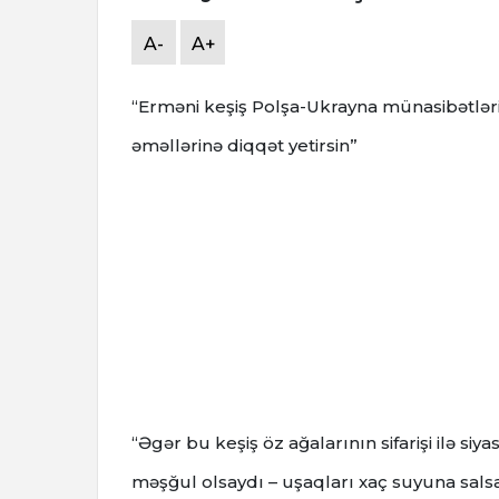
A-
A+
“Erməni keşiş Polşa-Ukrayna münasibətləri
əməllərinə diqqət yetirsin”
“Əgər bu keşiş öz ağalarının sifarişi ilə siy
məşğul olsaydı – uşaqları xaç suyuna salsa