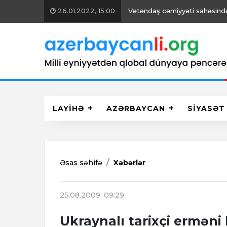
26.01.2022, 15:00
Vətəndaş cəmiyyəti sahəsində 
LAYİHƏ
AZƏRBAYCAN
SİYASƏT
Əsas səhifə
Xəbərlər
25.08.2009, 09:29
Ukraynalı tarixçi erməni 