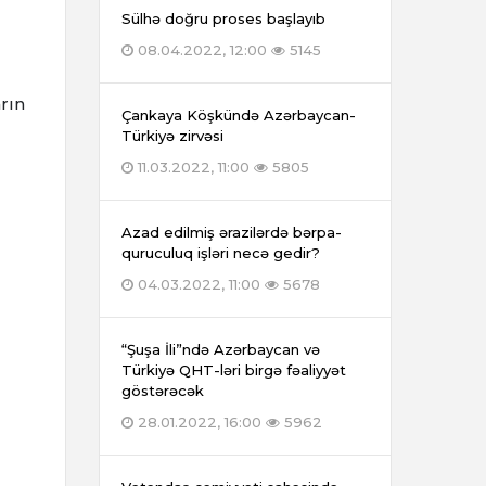
Sülhə doğru proses başlayıb
08.04.2022, 12:00
5145
rın
Çankaya Köşkündə Azərbaycan-
Türkiyə zirvəsi
11.03.2022, 11:00
5805
Azad edilmiş ərazilərdə bərpa-
quruculuq işləri necə gedir?
04.03.2022, 11:00
5678
“Şuşa İli”ndə Azərbaycan və
Türkiyə QHT-ləri birgə fəaliyyət
göstərəcək
28.01.2022, 16:00
5962