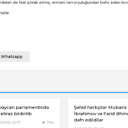
ləri də fəal iştirak etmiş, erməni terrorçuluğundan bəhs edən br
ışlar.
Whatsapp
baycan parlamentində
Şəhid hərbçilər Mübariz
etiraz bildirilib
İbrahimov və Fərid Əhm
dəfn edildilər
2009, 12:17
794