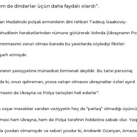
m də dindarlar üçün daha faydalı olardı”.
fan Madalinski polşalı ermənilərin dini rəhbəri Tadeuş İsaakoviç–
yəhudilərin hərəkətlərindən nümunə götürərək Volında (Ukraynanın Po
anınmasının zəruri olması barədə bu yaxınlarda söylədiyi fikirləri
şərh etmişdir.
anın şəxsiyyətinə münasibət birmənalı deyildir. Bu tarixi personaj
r də ki, onun qəhrəman, yoxsa satqın olmasını ukraynalılar özləri ayırd
məsini də Ukrayna və Polşa tarixçiləri həll edərlər”.
a oxşar məsələlər sarıdan vəziyyətin heç də “parlaq” olmadığı üçüncü
tməsi həm Ukrayna, həm də Polşa tərəfinin hiddətinə səbəb olur. Yəqi
nda çoxdan olmamışdır və xəbəri yoxdur ki, Andranik Ozanyan, Amaz