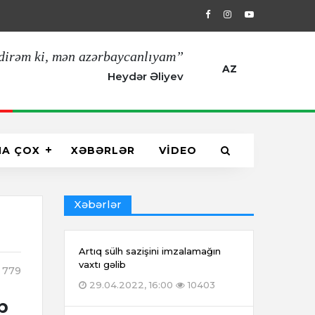
29.04.2022, 16:00
Artıq sülh sazişin
dirəm ki, mən azərbaycanlıyam”
AZ
Heydər Əliyev
HA ÇOX
XƏBƏRLƏR
VİDEO
Xəbərlər
Artıq sülh sazişini imzalamağın
vaxtı gəlib
779
29.04.2022, 16:00
10403
b