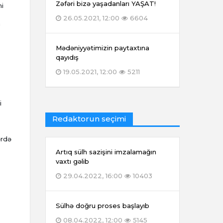
Zəfəri bizə yaşadanları YAŞAT!
ni
26.05.2021, 12:00
6604
a
Mədəniyyətimizin paytaxtına
qayıdış
19.05.2021, 12:00
5211
i
Redaktorun seçimi
ərdə
Artıq sülh sazişini imzalamağın
vaxtı gəlib
29.04.2022, 16:00
10403
Sülhə doğru proses başlayıb
08.04.2022, 12:00
5145