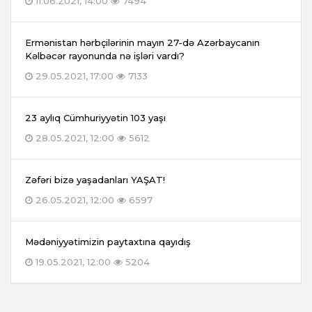
11.06.2021, 14:00
7494
Ermənistan hərbçilərinin mayın 27-də Azərbaycanın
Kəlbəcər rayonunda nə işləri vardı?
29.05.2021, 17:00
7133
23 aylıq Cümhuriyyətin 103 yaşı
28.05.2021, 12:00
5612
Zəfəri bizə yaşadanları YAŞAT!
26.05.2021, 12:00
6597
Mədəniyyətimizin paytaxtına qayıdış
19.05.2021, 12:00
5204