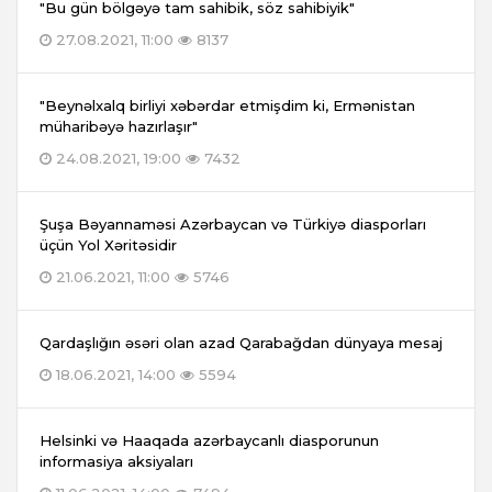
"Bu gün bölgəyə tam sahibik, söz sahibiyik"
27.08.2021, 11:00
8137
"Beynəlxalq birliyi xəbərdar etmişdim ki, Ermənistan
müharibəyə hazırlaşır"
24.08.2021, 19:00
7432
Şuşa Bəyannaməsi Azərbaycan və Türkiyə diasporları
üçün Yol Xəritəsidir
21.06.2021, 11:00
5746
Qardaşlığın əsəri olan azad Qarabağdan dünyaya mesaj
18.06.2021, 14:00
5594
Helsinki və Haaqada azərbaycanlı diasporunun
informasiya aksiyaları