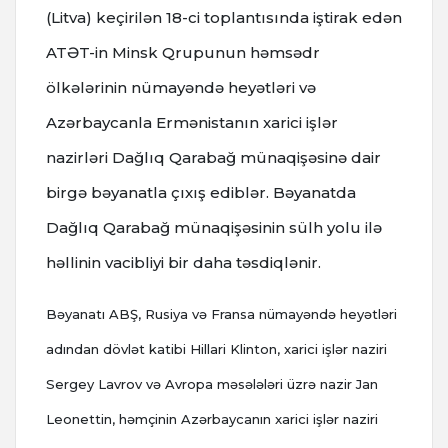
(Litva) keçirilən 18-ci toplantısında iştirak edən
ATƏT-in Minsk Qrupunun həmsədr
ölkələrinin nümayəndə heyətləri və
Azərbaycanla Ermənistanın xarici işlər
nazirləri Dağlıq Qarabağ münaqişəsinə dair
birgə bəyanatla çıxış ediblər. Bəyanatda
Dağlıq Qarabağ münaqişəsinin sülh yolu ilə
həllinin vacibliyi bir daha təsdiqlənir.
Bəyanatı ABŞ, Rusiya və Fransa nümayəndə heyətləri
adından dövlət katibi Hillari Klinton, xarici işlər naziri
Sergey Lavrov və Avropa məsələləri üzrə nazir Jan
Leonettin, həmçinin Azərbaycanın xarici işlər naziri