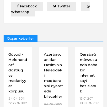
Facebook
Twitter
Whatsapp
Oxşar xəbərlər
Göygöl-
Azərbayc
Qarabağ
Helenend
anlılar
mövzusu
orf:
Nəsiminin
nda daha
dostluq
Hələbdək
bir
və
i
internet
mədəniyy
məqbərə
sayt
ət
sini ziyarət
hazırlanı
körpüsü
edə
b
biləcəklər
24.04.2011,
15.01.2011,
17:33
882
18:18
797
03.06.2009