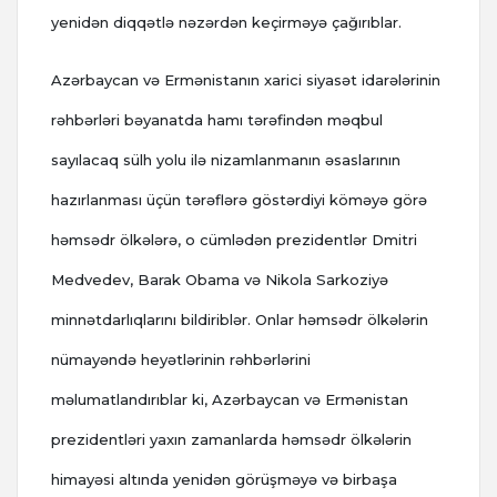
yenidən diqqətlə nəzərdən keçirməyə çağırıblar.
Azərbaycan və Ermənistanın xarici siyasət idarələrinin
rəhbərləri bəyanatda hamı tərəfindən məqbul
sayılacaq sülh yolu ilə nizamlanmanın əsaslarının
hazırlanması üçün tərəflərə göstərdiyi köməyə görə
həmsədr ölkələrə, o cümlədən prezidentlər Dmitri
Medvedev, Barak Obama və Nikola Sarkoziyə
minnətdarlıqlarını bildiriblər. Onlar həmsədr ölkələrin
nümayəndə heyətlərinin rəhbərlərini
məlumatlandırıblar ki, Azərbaycan və Ermənistan
prezidentləri yaxın zamanlarda həmsədr ölkələrin
himayəsi altında yenidən görüşməyə və birbaşa