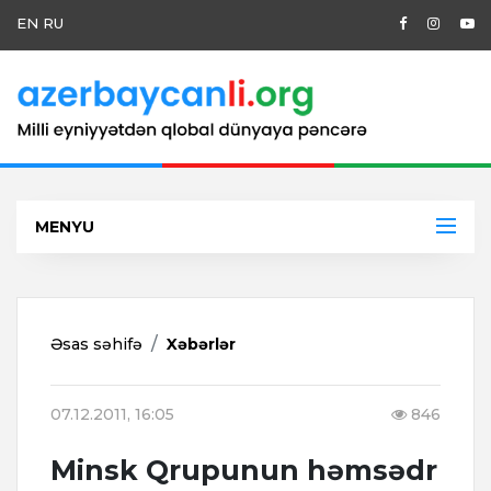
EN
RU
MENYU
Əsas səhifə
Xəbərlər
07.12.2011, 16:05
846
Minsk Qrupunun həmsədr