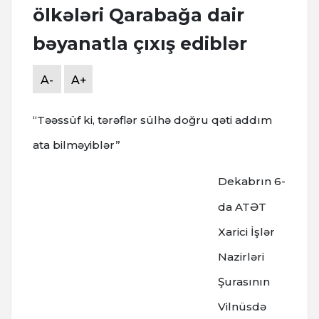
ölkələri Qarabağa dair
bəyanatla çıxış ediblər
A-
A+
“Təəssüf ki, tərəflər sülhə doğru qəti addım
ata bilməyiblər”
Dekabrın 6-
da ATƏT
Xarici İşlər
Nazirləri
Şurasının
Vilnüsdə