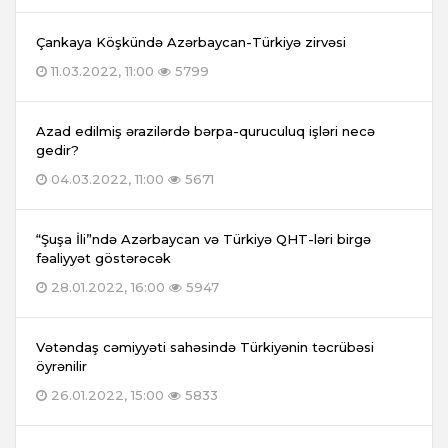
Çankaya Köşkündə Azərbaycan-Türkiyə zirvəsi
11.03.2022, 11:00
5799
Azad edilmiş ərazilərdə bərpa-quruculuq işləri necə
gedir?
04.03.2022, 11:00
5671
“Şuşa İli”ndə Azərbaycan və Türkiyə QHT-ləri birgə
fəaliyyət göstərəcək
28.01.2022, 16:00
5947
Vətəndaş cəmiyyəti sahəsində Türkiyənin təcrübəsi
öyrənilir
26.01.2022, 15:00
5833