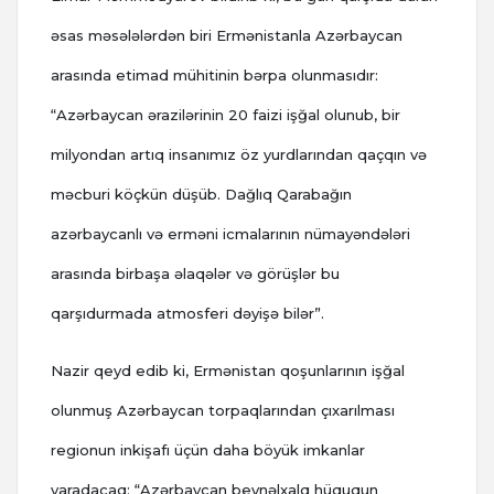
əsas məsələlərdən biri Ermənistanla Azərbaycan
arasında etimad mühitinin bərpa olunmasıdır:
“Azərbaycan ərazilərinin 20 faizi işğal olunub, bir
milyondan artıq insanımız öz yurdlarından qaçqın və
məcburi köçkün düşüb. Dağlıq Qarabağın
azərbaycanlı və erməni icmalarının nümayəndələri
arasında birbaşa əlaqələr və görüşlər bu
qarşıdurmada atmosferi dəyişə bilər”.
Nazir qeyd edib ki, Ermənistan qoşunlarının işğal
olunmuş Azərbaycan torpaqlarından çıxarılması
regionun inkişafı üçün daha böyük imkanlar
yaradacaq: “Azərbaycan beynəlxalq hüququn