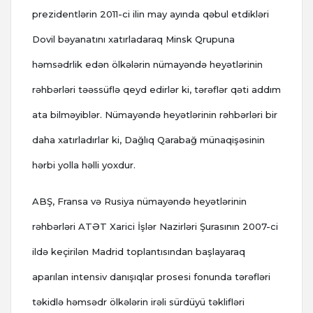
prezidentlərin 2011-ci ilin may ayında qəbul etdikləri
Dovil bəyanatını xatırladaraq Minsk Qrupuna
həmsədrlik edən ölkələrin nümayəndə heyətlərinin
rəhbərləri təəssüflə qeyd edirlər ki, tərəflər qəti addım
ata bilməyiblər. Nümayəndə heyətlərinin rəhbərləri bir
daha xatırladırlar ki, Dağlıq Qarabağ münaqişəsinin
hərbi yolla həlli yoxdur.
ABŞ, Fransa və Rusiya nümayəndə heyətlərinin
rəhbərləri ATƏT Xarici İşlər Nazirləri Şurasının 2007-ci
ildə keçirilən Madrid toplantısından başlayaraq
aparılan intensiv danışıqlar prosesi fonunda tərəfləri
təkidlə həmsədr ölkələrin irəli sürdüyü təklifləri