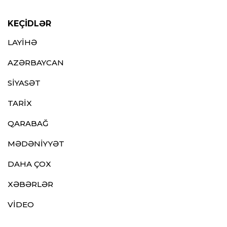
KEÇİDLƏR
LAYİHƏ
AZƏRBAYCAN
SİYASƏT
TARİX
QARABAĞ
MƏDƏNİYYƏT
DAHA ÇOX
XƏBƏRLƏR
VİDEO