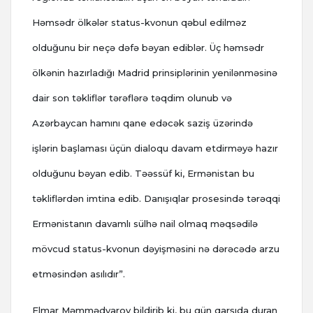
Həmsədr ölkələr status-kvonun qəbul edilməz
olduğunu bir neçə dəfə bəyan ediblər. Üç həmsədr
ölkənin hazırladığı Madrid prinsiplərinin yenilənməsinə
dair son təkliflər tərəflərə təqdim olunub və
Azərbaycan hamını qane edəcək saziş üzərində
işlərin başlaması üçün dialoqu davam etdirməyə hazır
olduğunu bəyan edib. Təəssüf ki, Ermənistan bu
təkliflərdən imtina edib. Danışıqlar prosesində tərəqqi
Ermənistanın davamlı sülhə nail olmaq məqsədilə
mövcud status-kvonun dəyişməsini nə dərəcədə arzu
etməsindən asılıdır”.
Elmar Məmmədyarov bildirib ki, bu gün qarşıda duran