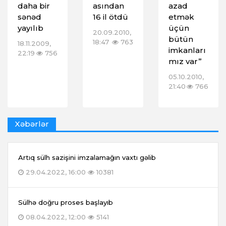
daha bir
asından
azad
sənəd
16 il ötdü
etmək
yayılıb
üçün
20.09.2010,
bütün
18:47
763
18.11.2009,
imkanları
22:19
756
mız var”
05.10.2010,
21:40
766
Xəbərlər
Artıq sülh sazişini imzalamağın vaxtı gəlib
29.04.2022, 16:00
10381
Sülhə doğru proses başlayıb
08.04.2022, 12:00
5141