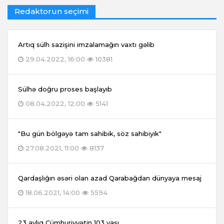
Redaktorun seçimi
Artıq sülh sazişini imzalamağın vaxtı gəlib
29.04.2022, 16:00
10381
Sülhə doğru proses başlayıb
08.04.2022, 12:00
5141
"Bu gün bölgəyə tam sahibik, söz sahibiyik"
27.08.2021, 11:00
8137
Qardaşlığın əsəri olan azad Qarabağdan dünyaya mesaj
18.06.2021, 14:00
5594
23 aylıq Cümhuriyyətin 103 yaşı