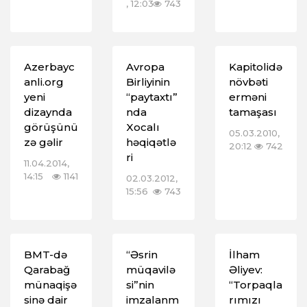
, 12:03
743
Azerbayc
Avropa
Kapitolidə
anli.org
Birliyinin
növbəti
yeni
“paytaxtı”
erməni
dizaynda
nda
tamaşası
görüşünü
Xocalı
05.03.2010,
zə gəlir
həqiqətlə
20:12
742
ri
11.04.2014,
14:15
1141
02.03.2012,
15:56
743
BMT-də
“Əsrin
İlham
Qarabağ
müqavilə
Əliyev:
münaqişə
si”nin
“Torpaqla
sinə dair
imzalanm
rımızı