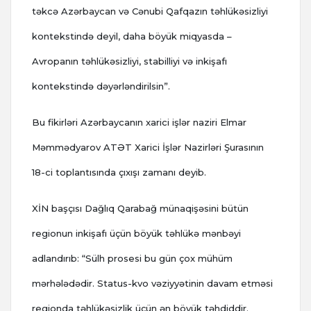
təkcə Azərbaycan və Cənubi Qafqazın təhlükəsizliyi
kontekstində deyil, daha böyük miqyasda –
Avropanın təhlükəsizliyi, stabilliyi və inkişafı
kontekstində dəyərləndirilsin”.
Bu fikirləri Azərbaycanın xarici işlər naziri Elmar
Məmmədyarov ATƏT Xarici İşlər Nazirləri Şurasının
18-ci toplantısında çıxışı zamanı deyib.
XİN başçısı Dağlıq Qarabağ münaqişəsini bütün
regionun inkişafı üçün böyük təhlükə mənbəyi
adlandırıb: “Sülh prosesi bu gün çox mühüm
mərhələdədir. Status-kvo vəziyyətinin davam etməsi
regionda təhlükəsizlik üçün ən böyük təhdiddir.