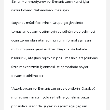
Elmar Məmmədyarov və Ermənistanın xarici işlər
naziri Edvard Nalbandyan imzalayıb.
Bəyanat müəllifləri Minsk Qrupu çərçivəsində
təmasları davam etdirməyin və sülhün əldə edilməsi
üçün zəruri olan etimad mühitinin formallaşmasının
mühümlüyünü qeyd ediblər. Bəyanatda habelə
bildirilir ki, atəşkəs rejiminin pozulmasının araşdırılması
üzrə mexanizmin işlənməsi istiqamətində səylər
davam etdirilməlidir.
“Azərbaycan və Ermənistan prezidentlərini Qarabağ
münaqişəsinin sülh yolu ilə həllinə yönəlmiş baza
prinsipləri üzərində işi yekunlaşdırmağa çağıran