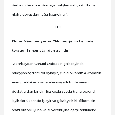
dialoqu davam etdirməyə, xalqları sülh, sabitlik və
rifaha qovuşdurmağa hazırdırlar”.
* * *
Elmar Məmmədyarov: “Münaqişənin həllində
tərəqqi Ermənistandan asılıdır”
“Azərbaycan Cənubi Qafqazın gələcəyində
müəyyənləşdirici rol oynayır, çünki ölkəmiz Avropanın
enerji təhlükəsizliyinə əhəmiyyətli töhfə verən
dövlətlərdən biridir. Biz çoxlu sayda transregional
layihələr üzərində işləyir və gözləyirik ki, ölkəmizin
ərazi bütövlüyünə və suverenliyinə qarşı təhlükələr