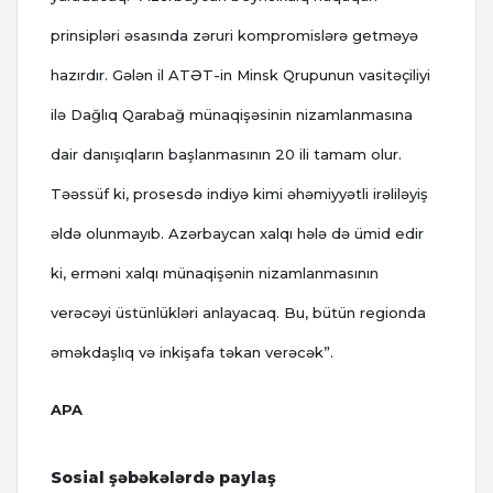
prinsipləri əsasında zəruri kompromislərə getməyə
hazırdır. Gələn il ATƏT-in Minsk Qrupunun vasitəçiliyi
ilə Dağlıq Qarabağ münaqişəsinin nizamlanmasına
dair danışıqların başlanmasının 20 ili tamam olur.
Təəssüf ki, prosesdə indiyə kimi əhəmiyyətli irəliləyiş
əldə olunmayıb. Azərbaycan xalqı hələ də ümid edir
ki, erməni xalqı münaqişənin nizamlanmasının
verəcəyi üstünlükləri anlayacaq. Bu, bütün regionda
əməkdaşlıq və inkişafa təkan verəcək”.
APA
Sosial şəbəkələrdə paylaş