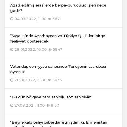
Azad edilmiş ərazilərdə bərpa-quruculuq işləri necə
gedir?
04.03.2022, 11:00
5671
“Şuşa İli”ndə Azərbaycan və Türkiyə QHT-ləri birgə
fəaliyyət göstərəcək
28.01.2022, 16:00
5947
Vətəndaş cəmiyyəti sahəsində Türkiyənin təcrübəsi
öyrənilir
26.01.2022, 15:00
5833
"Bu gün bölgəyə tam sahibik, söz sahibiyik"
27.08.2021, 11:00
8137
"Beynəlxalq birliyi xəbərdar etmişdim ki, Ermənistan