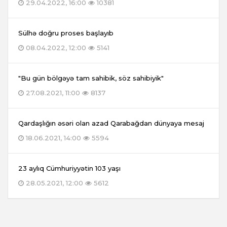
29.04.2022, 16:00
10381
Sülhə doğru proses başlayıb
08.04.2022, 12:00
5141
"Bu gün bölgəyə tam sahibik, söz sahibiyik"
27.08.2021, 11:00
8137
Qardaşlığın əsəri olan azad Qarabağdan dünyaya mesaj
18.06.2021, 14:00
5594
23 aylıq Cümhuriyyətin 103 yaşı
28.05.2021, 12:00
5612