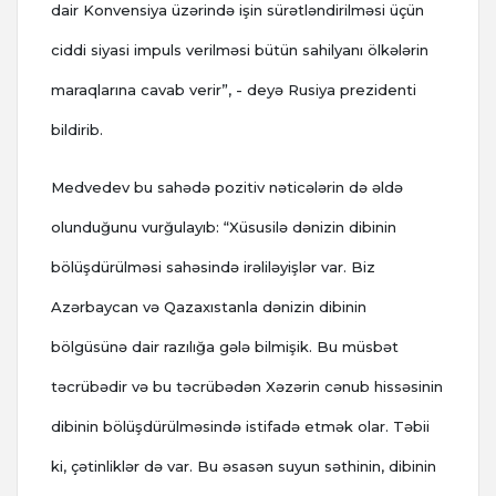
dair Konvensiya üzərində işin sürətləndirilməsi üçün
ciddi siyasi impuls verilməsi bütün sahilyanı ölkələrin
maraqlarına cavab verir”, - deyə Rusiya prezidenti
bildirib.
Medvedev bu sahədə pozitiv nəticələrin də əldə
olunduğunu vurğulayıb: “Xüsusilə dənizin dibinin
bölüşdürülməsi sahəsində irəliləyişlər var. Biz
Azərbaycan və Qazaxıstanla dənizin dibinin
bölgüsünə dair razılığa gələ bilmişik. Bu müsbət
təcrübədir və bu təcrübədən Xəzərin cənub hissəsinin
dibinin bölüşdürülməsində istifadə etmək olar. Təbii
ki, çətinliklər də var. Bu əsasən suyun səthinin, dibinin