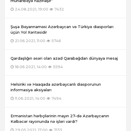
müharibəyə hazırlaşır"
24.08.2021, 19:00
7432
Şuşa Bəyannaməsi Azərbaycan və Türkiyə diasporları
üçün Yol Xəritəsidir
21.06.2021, 11:00
5746
Qardaşlığın əsəri olan azad Qarabağdan dünyaya mesaj
18.06.2021, 14:00
5594
Helsinki və Haaqada azərbaycanlı diasporunun
informasiya aksiyaları
11.06.2021, 14:00
7494
Ermənistan hərbçilərinin mayın 27-də Azərbaycanın
Kəlbəcər rayonunda nə işləri vardı?
29.05.2021, 17:00
7133