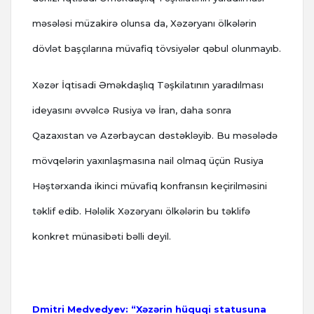
məsələsi müzakirə olunsa da, Xəzəryanı ölkələrin
dövlət başçılarına müvafiq tövsiyələr qəbul olunmayıb.
Xəzər İqtisadi Əməkdaşlıq Təşkilatının yaradılması
ideyasını əvvəlcə Rusiya və İran, daha sonra
Qazaxıstan və Azərbaycan dəstəkləyib. Bu məsələdə
mövqelərin yaxınlaşmasına nail olmaq üçün Rusiya
Həştərxanda ikinci müvafiq konfransın keçirilməsini
təklif edib. Hələlik Xəzəryanı ölkələrin bu təklifə
konkret münasibəti bəlli deyil.
Dmitri Medvedyev: “Xəzərin hüquqi statusuna