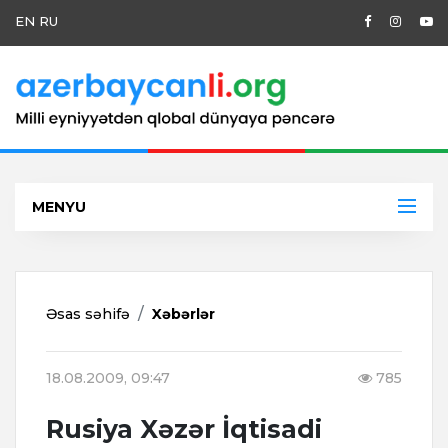
EN
RU
MENYU
Əsas səhifə
Xəbərlər
18.08.2009, 09:47
785
Rusiya Xəzər İqtisadi