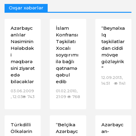
Oxşar xəbərlər
Azərbayc
İslam
“Beynəlxa
anlılar
Konfransı
lq
Nəsiminin
Təşkilatı
təşkilatlar
Hələbdək
Xocalı
dan ciddi
i
soyqırımı
mövqe
məqbərə
ilə bağlı
gözləyirik
sini ziyarət
qətnamə
”
edə
qəbul
12.09.2013,
biləcəklər
edib
14:51
1141
03.06.2009
01.02.2010,
, 12:03
743
21:09
768
Türkdilli
“Belçika
Azərbayc
Ölkələrin
Azərbayc
an-