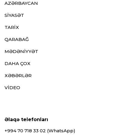
AZƏRBAYCAN
SİYASƏT
TARİX
QARABAĞ
MƏDƏNİYYƏT
DAHA ÇOX
XƏBƏRLƏR
VİDEO
Əlaqə telefonları
+994 70 718 33 02 (WhatsApp)