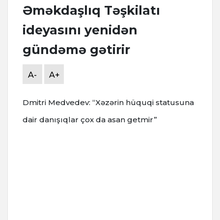
Əməkdaşlıq Təşkilatı
ideyasını yenidən
gündəmə gətirir
A-
A+
Dmitri Medvedev: “Xəzərin hüquqi statusuna
dair danışıqlar çox da asan getmir”