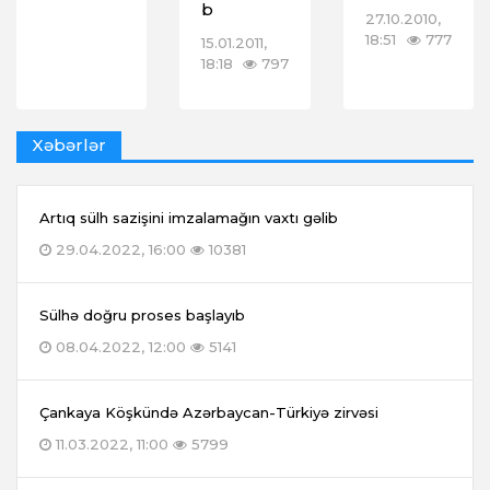
b
27.10.2010,
18:51
777
15.01.2011,
18:18
797
Xəbərlər
Artıq sülh sazişini imzalamağın vaxtı gəlib
29.04.2022, 16:00
10381
Sülhə doğru proses başlayıb
08.04.2022, 12:00
5141
Çankaya Köşkündə Azərbaycan-Türkiyə zirvəsi
11.03.2022, 11:00
5799