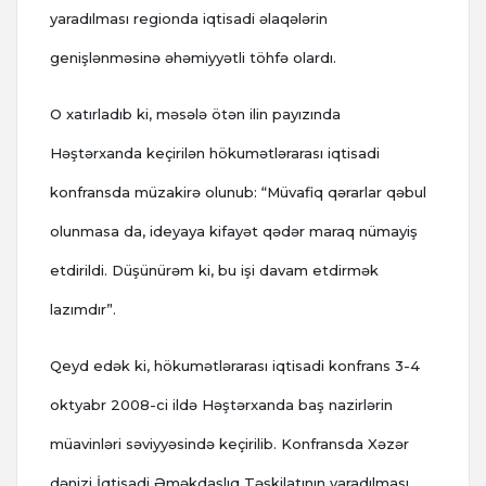
yaradılması regionda iqtisadi əlaqələrin
genişlənməsinə əhəmiyyətli töhfə olardı.
O xatırladıb ki, məsələ ötən ilin payızında
Həştərxanda keçirilən hökumətlərarası iqtisadi
konfransda müzakirə olunub: “Müvafiq qərarlar qəbul
olunmasa da, ideyaya kifayət qədər maraq nümayiş
etdirildi. Düşünürəm ki, bu işi davam etdirmək
lazımdır”.
Qeyd edək ki, hökumətlərarası iqtisadi konfrans 3-4
oktyabr 2008-ci ildə Həştərxanda baş nazirlərin
müavinləri səviyyəsində keçirilib. Konfransda Xəzər
dənizi İqtisadi Əməkdaşlıq Təşkilatının yaradılması