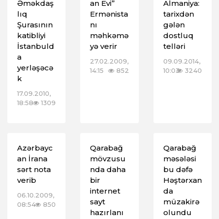
Əməkdaş
an Evi”
Almaniya:
lıq
Ermənista
tarixdən
Şurasının
nı
gələn
katibliyi
məhkəmə
dostluq
İstanbuld
yə verir
telləri
a
27.02.2009,
09.09.2014,
yerləşəcə
14:15
852
10:03
3240
k
17.09.2010,
18:58
1309
Azərbayc
Qarabağ
Qarabağ
an İrana
mövzusu
məsələsi
sərt nota
nda daha
bu dəfə
verib
bir
Həştərxan
internet
da
06.10.2009,
sayt
müzakirə
08:54
850
hazırlanı
olundu