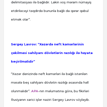
delimitasiyası ilə bağlıdır. Lakin xoş məram nümayiş
etdiriləcəyi təqdirdə bununla bağlı da qərar qəbul
etmək olar”.
Sergey Lavrov: “Xəzərdə neft kəmərlərinin
çəkilməsi sahilyanı dövlətlərin razılığı ilə həyata
keçirilməlidir”
“Xəzər dənizində neft kəmərləri ilə bağlı istənilən
məsələ beş sahilyanı dövlətin razılığı əsasında həll
olunmalıdır”.
APA
-nın məlumatına görə, bu fikirləri
Rusiyanın xarici işlər naziri Sergey Lavrov söyləyib.