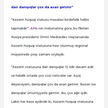
dair danışıqlar çox da asan getmir”
“Xəzərin hüquqi statusu məsələsi birdəfəlik həllini
tapmalıdır”.
APA
-nın məlumatına görə, bu fikirləri
Rusiya prezidenti Dmtri Medvedev Həştərxanda
Xəzərin hüquqi statusuna həsr olunmuş regional
müşavirədə çıxışı zamanı söyləyib.
“Xəzərin statusuna dair danışıqlar 12 ildir davam edir
və hələlik ortada çox cüzi nəticələr var. Açıq
deyəcəyəm, danışıqlar çox da asan getmir. Bəzən isə
danışıqlar ümumiyyətlə getmir. Bu, çox ağır işdir.
Lakin hər kəsə aydındır ki, Xəzərin hüquqi statusuna