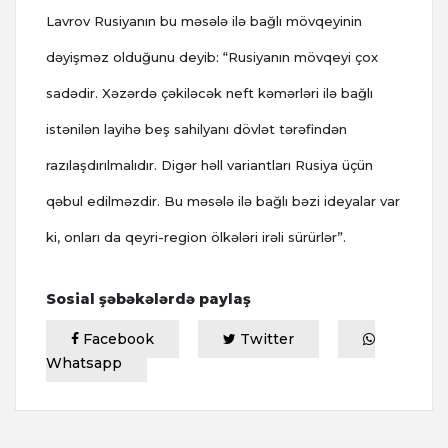
Lavrov Rusiyanın bu məsələ ilə bağlı mövqeyinin
dəyişməz olduğunu deyib: “Rusiyanın mövqeyi çox
sadədir. Xəzərdə çəkiləcək neft kəmərləri ilə bağlı
istənilən layihə beş sahilyanı dövlət tərəfindən
razılaşdırılmalıdır. Digər həll variantları Rusiya üçün
qəbul edilməzdir. Bu məsələ ilə bağlı bəzi ideyalar var
ki, onları da qeyri-region ölkələri irəli sürürlər”.
Sosial şəbəkələrdə paylaş
Facebook
Twitter
Whatsapp