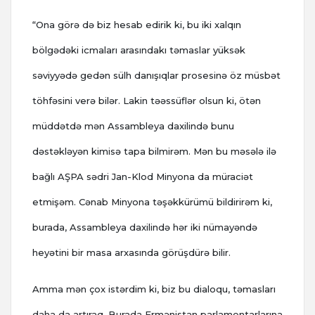
“Ona görə də biz hesab edirik ki, bu iki xalqın
bölgədəki icmaları arasındakı təmaslar yüksək
səviyyədə gedən sülh danışıqlar prosesinə öz müsbət
töhfəsini verə bilər. Lakin təəssüflər olsun ki, ötən
müddətdə mən Assambleya daxilində bunu
dəstəkləyən kimisə tapa bilmirəm. Mən bu məsələ ilə
bağlı AŞPA sədri Jan-Klod Minyona da müraciət
etmişəm. Cənab Minyona təşəkkürümü bildirirəm ki,
burada, Assambleya daxilində hər iki nümayəndə
heyətini bir masa arxasında görüşdürə bilir.
Amma mən çox istərdim ki, biz bu dialoqu, təmasları
daha da artıraq. Burada Ermənistan parlamentarlarına