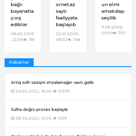
bağlı
ornet.az
un elmi
bəyanatla
saytı
əməkdaşı
çıxış
fəaliyyətə
seçilib
ediblər
başlayıb
11.08.2009,
09:50
793
08.05.2009
22.10.2009,
, 12:59
781
08:32
758
Xəbərlər
Artıq sülh sazişini imzalamağın vaxtı gəlib
29.04.2022, 16:00
10379
Sülhə doğru proses başlayıb
08.04.2022, 12:00
5139