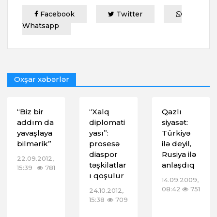
Facebook
Twitter
Whatsapp
Oxşar xəbərlər
“Biz bir
“Xalq
Qazlı
addım da
diplomati
siyasət:
yavaşlaya
yası”:
Türkiyə
bilmərik”
prosesə
ilə deyil,
diaspor
Rusiya ilə
22.09.2012,
təşkilatlar
anlaşdıq
15:39
781
ı qoşulur
14.09.2009,
08:42
751
24.10.2012,
15:38
709