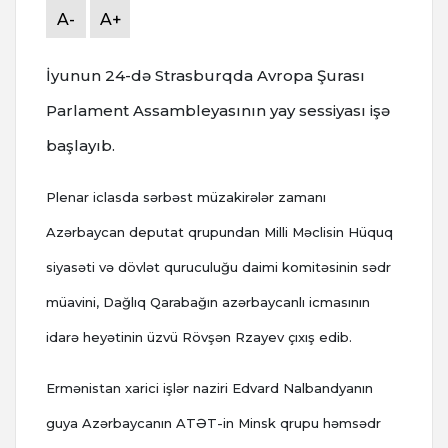
A-
A+
İyunun 24-də Strasburqda Avropa Şurası
Parlament Assambleyasının yay sessiyası işə
başlayıb.
Plenar iclasda sərbəst müzakirələr zamanı
Azərbaycan deputat qrupundan Milli Məclisin Hüquq
siyasəti və dövlət quruculuğu daimi komitəsinin sədr
müavini, Dağlıq Qarabağın azərbaycanlı icmasının
idarə heyətinin üzvü Rövşən Rzayev çıxış edib.
Ermənistan xarici işlər naziri Edvard Nalbandyanın
guya Azərbaycanın ATƏT-in Minsk qrupu həmsədr