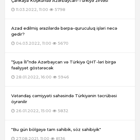
Çankaya Köşkündə Azərbaycan-Türkiyə zirvəsi
11.03.2022, 11:00
5798
Azad edilmiş ərazilərdə bərpa-quruculuq işləri necə
gedir?
04.03.2022, 11:00
5670
“Şuşa İli”ndə Azərbaycan və Türkiyə QHT-ləri birgə
fəaliyyət göstərəcək
28.01.2022, 16:00
5946
Vətəndaş cəmiyyəti sahəsində Türkiyənin təcrübəsi
öyrənilir
26.01.2022, 15:00
5832
"Bu gün bölgəyə tam sahibik, söz sahibiyik"
27.08.2021, 11:00
8136