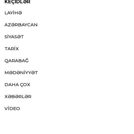
KEÇİDLƏR
LAYİHƏ
AZƏRBAYCAN
SİYASƏT
TARİX
QARABAĞ
MƏDƏNİYYƏT
DAHA ÇOX
XƏBƏRLƏR
VİDEO