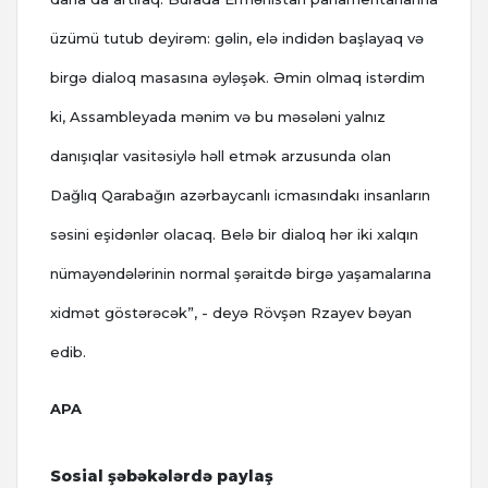
üzümü tutub deyirəm: gəlin, elə indidən başlayaq və
birgə dialoq masasına əyləşək. Əmin olmaq istərdim
ki, Assambleyada mənim və bu məsələni yalnız
danışıqlar vasitəsiylə həll etmək arzusunda olan
Dağlıq Qarabağın azərbaycanlı icmasındakı insanların
səsini eşidənlər olacaq. Belə bir dialoq hər iki xalqın
nümayəndələrinin normal şəraitdə birgə yaşamalarına
xidmət göstərəcək”, - deyə Rövşən Rzayev bəyan
edib.
APA
Sosial şəbəkələrdə paylaş