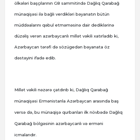
ölkələri başçılarının G8 sammitində Dağlıq Qarabağ
münaqişəsi ilə bağlı verdikləri bəyanatın bütün
müddəalarını qəbul etməməsinə dair dediklərinə
düzəliş verən azərbaycanlı millət vəkili xatırladıb ki,
Azərbaycan tərəfi də sözügedən bəyanata öz
dəstəyini ifadə edib.
Millət vəkili nəzərə çatdırıb ki, Dağlıq Qarabağ
münaqişəsi Ermənistanla Azərbaycan arasında baş
versə də, bu münaqişə qurbanları ilk növbədə Dağlıq
Qarabağ bölgəsinin azərbaycanlı və erməni
icmalarıdır.