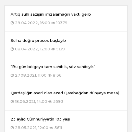
Artıq sülh sazişini imzalamağın vaxtı gəlib
29.04.2022, 16:00
10379
Sülhə doğru proses başlayıb
08.04.2022, 12:00
5139
"Bu gün bölgəyə tam sahibik, söz sahibiyik"
27.08.2021, 11:00
8136
Qardaşlığın əsəri olan azad Qarabağdan dünyaya mesaj
18.06.2021, 14:00
5593
23 aylıq Cümhuriyyətin 103 yaşı
28.05.2021, 12:00
5611