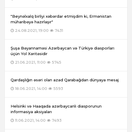
"Beynəlxalq birliyi xəbərdar etmişdim ki, Ermənistan
müharibəyə hazırlaşır"
24.08.2021, 19:00
7431
Şuşa Bəyannaməsi Azərbaycan və Türkiyə diasporları
üçün Yol Xəritəsidir
21.06.2021, 11:00
5745
Qardaşlığın əsəri olan azad Qarabağdan dünyaya mesaj
18.06.2021, 14:00
5593
Helsinki və Haaqada azərbaycanlı diasporunun
informasiya aksiyaları
11.06.2021, 14:00
7493