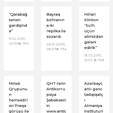
“Qarabağ
Bayraq
Hillari
tarixin
böhranın
Klinton:
gərdişind
a iki
“Sülh
ə”
replika ilə
üçün
sözardı
əlimizdən
11.02.2010,
gələni
20:59
763
28.10.2009,
edirik”
08:07
794
18.03.2010,
19:53
758
Minsk
QHT-lərin
Azərbayc
Qrupunu
Antikorru
anlı gənc
n
psiya
tədqiqatç
həmsədrl
Şəbəkəsin
ı
əri Praqa
in
Almaniya
görüşü ilə
www.antic
institutun