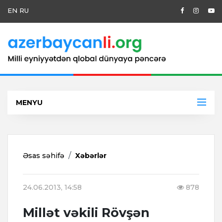
EN
RU
MENYU
Əsas səhifə
Xəbərlər
24.06.2013, 14:58
878
Millət vəkili Rövşən