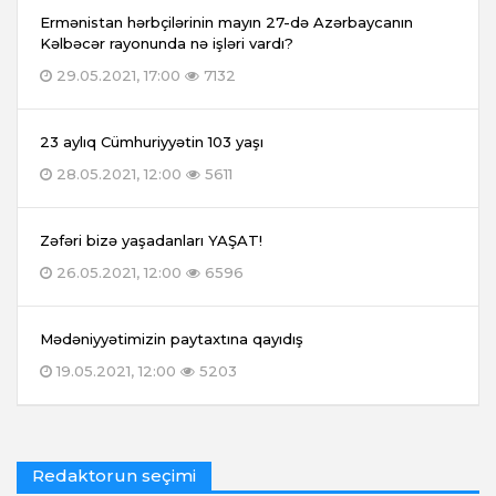
Ermənistan hərbçilərinin mayın 27-də Azərbaycanın
Kəlbəcər rayonunda nə işləri vardı?
29.05.2021, 17:00
7132
23 aylıq Cümhuriyyətin 103 yaşı
28.05.2021, 12:00
5611
Zəfəri bizə yaşadanları YAŞAT!
26.05.2021, 12:00
6596
Mədəniyyətimizin paytaxtına qayıdış
19.05.2021, 12:00
5203
Redaktorun seçimi