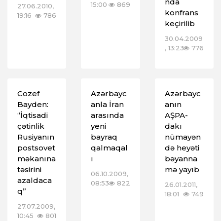
nda
15:00
869
27.06.2010,
konfrans
19:16
786
keçirilib
30.04.2009
, 13:23
776
Cozef
Azərbayc
Azərbayc
Bayden:
anla İran
anın
“İqtisadi
arasında
AŞPA-
çətinlik
yeni
dakı
Rusiyanın
bayraq
nümayən
postsovet
qalmaqal
də heyəti
məkanına
ı
bəyanna
təsirini
mə yayıb
06.10.2009,
azaldaca
08:53
822
26.01.2011,
q”
18:01
749
27.07.2009,
10:45
801