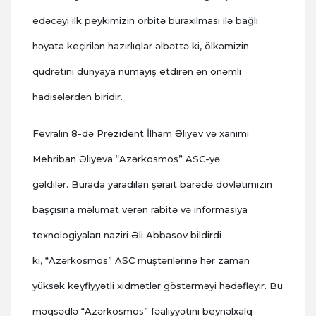
edəcəyi ilk peykimizin orbitə buraxılması ilə bağlı
həyata keçirilən hazırlıqlar əlbəttə ki, ölkəmizin
qüdrətini dünyaya nümayiş etdirən ən önəmli
hadisələrdən biridir.
Fevralın 8-də Prezident İlham Əliyev və xanımı
Mehriban Əliyeva “Azərkosmos” ASC-yə
gəldilər. Burada yaradılan şərait barədə dövlətimizin
başçısına məlumat verən rabitə və informasiya
texnologiyaları naziri Əli Abbasov bildirdi
ki, “Azərkosmos” ASC müştərilərinə hər zaman
yüksək keyfiyyətli xidmətlər göstərməyi hədəfləyir. Bu
məqsədlə “Azərkosmos” fəaliyyətini beynəlxalq