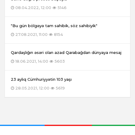
08.04.2022, 12:00
5146
"Bu gün bölgəyə tam sahibik, söz sahibiyik"
27.08.2021, 11:00
8154
Qardaşlığın əsəri olan azad Qarabağdan dünyaya mesaj
18.06.2021, 14:00
5603
23 aylıq Cümhuriyyətin 103 yaşı
28.05.2021, 12:00
5619