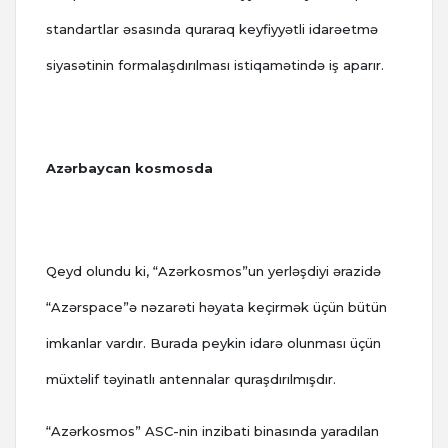
standartlar əsasında quraraq keyfiyyətli idarəetmə
siyasətinin formalaşdırılması istiqamətində iş aparır.
Azərbaycan kosmosda
Qeyd olundu ki, “Azərkosmos”un yerləşdiyi ərazidə
“Azərspace”ə nəzarəti həyata keçirmək üçün bütün
imkanlar vardır. Burada peykin idarə olunması üçün
müxtəlif təyinatlı antennalar quraşdırılmışdır.
“Azərkosmos” ASC-nin inzibati binasında yaradılan