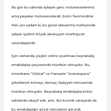
Bu gün bu salonda əyləşən gənc mütəxəssislərimiz
artıq peşəkar mütəxəssislərdir, bizim fəxrimizdirlər.
Mən çox şadam ki, bu gözəl idarəetmə mərkəzində
çalışan işçilərin böyük əksəriyyəti Azərbaycan
vətəndaşlarıdır.
Eyni zamanda, peykin orbitə çıxarılması beynəlxalq
əməkdaşlıq çərçivəsində mümkün olmuşdur. Bu,
Amerikanın “Orbital” və Fransanın “Arianespace”
şirkətlərinin köməyi, dəstəyi, fəaliyyəti nəticəsində
mümkün olmuşdur. Beynəlxalq əməkdaşlıq bütün
sahələrdə inkişaf edir, artır. Biz kosmik sənayedə də
bu əməkdaşlığın gözəl nəticələrini görürük.