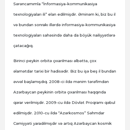
Sərəncamımla “İnformasiya-kommunikasiya
texnologiyaları ili” elan edilmişdir. Əminəm ki, biz bu il
və bundan sonrakı illərdə informasiya-kommunikasiya
texnologiyaları sahəsində daha da böyük nailiyyətlərə
çatacağıq.
Birinci peykin orbitə çıxarılması əlbəttə, çox
əlamətdar tarixi bir hadisədir. Biz bu işə beş il bundan
əvvəl başlamışdıq. 2008-ci ildə mənim tərəfimdən
Azərbaycan peykinin orbitə çıxarılması haqqında
qərar verilmişdir. 2009-cu ildə Dövlət Proqramı qəbul
edilmişdir. 2010-cu ildə “Azərkosmos” Səhmdar
Cəmiyyəti yaradılmışdır və artıq Azərbaycan kosmik