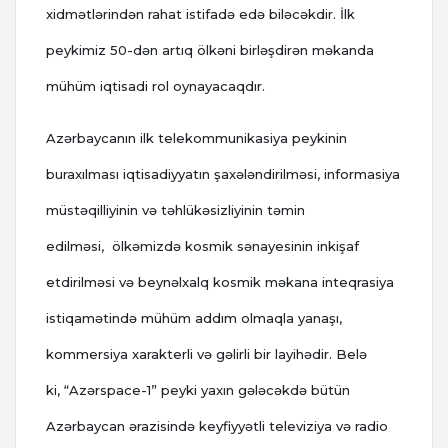
xidmətlərindən rahat istifadə edə biləcəkdir. İlk
peykimiz 50-dən artıq ölkəni birləşdirən məkanda
mühüm iqtisadi rol oynayacaqdır.
Azərbaycanın ilk telekommunikasiya peykinin
buraxılması iqtisadiyyatın şaxələndirilməsi, informasiya
müstəqilliyinin və təhlükəsizliyinin təmin
edilməsi, ölkəmizdə kosmik sənayesinin inkişaf
etdirilməsi və beynəlxalq kosmik məkana inteqrasiya
istiqamətində mühüm addım olmaqla yanaşı,
kommersiya xarakterli və gəlirli bir layihədir. Belə
ki, “Azərspace-1” peyki yaxın gələcəkdə bütün
Azərbaycan ərazisində keyfiyyətli televiziya və radio