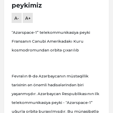
peykimiz
A-
A+
“Azərspace-1” telekommunikasiya peyki
Fransanın Cənubi Amerikadakı Kuru
kosmodromundan orbitə çıxarılıb
Fevralın 8-də Azərbaycanın müstəqillik
tarixinin ən önəmli hadisələrindən biri
yaşanmışdır. Azərbaycan Respublikasının ilk
telekommunikasiya peyki - “Azərspace-1”
uğurla orbitə buraxılmışdır. Bu münasibətlə