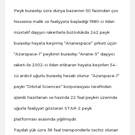
Peyk buraxılışı üzrə dünya bazarının 50 faizindən çox
hissəsinə malik və fəaliyyətə başladığı 1980-ci ildən
müxtəlif daşıyıcı raketlərlə bütövlükdə 242 peyk
buraxılışı həyata keçirmiş “Arianespace” şirkəti üçün
“Azərspace-1” peykinin buraxılışı “Ariane-5” daşıyıcı
raketi ilə 2002-ci ildən etibarən həyata keçirilən 54-
cü ardıcıl uğurlu buraxılış hesab olunur. “Azərspace-1”
peyki “Orbital Sciences” korporasiyası tərəfindən
işlənib hazırlanan və hazırda 22 fəal peykin üzərində
uğurla fəaliyyət göstərən STAR-2 peyk
platforması əsasında yığılmışdır.
Faydalı yük üzrə 36 fəal transponderlə təchiz olunan