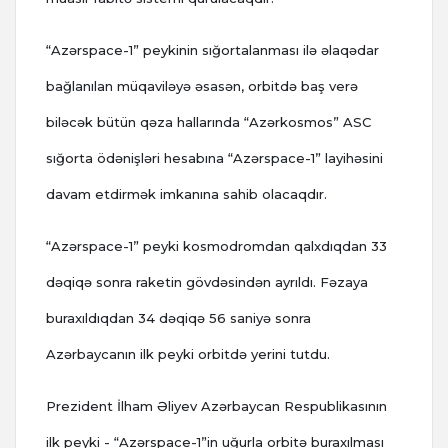
“Azərspace-1” peykinin sığortalanması ilə əlaqədar
bağlanılan müqaviləyə əsasən, orbitdə baş verə
biləcək bütün qəza hallarında “Azərkosmos” ASC
sığorta ödənişləri hesabına “Azərspace-1” layihəsini
davam etdirmək imkanına sahib olacaqdır.
“Azərspace-1” peyki kosmodromdan qalxdıqdan 33
dəqiqə sonra raketin gövdəsindən ayrıldı. Fəzaya
buraxıldıqdan 34 dəqiqə 56 saniyə sonra
Azərbaycanın ilk peyki orbitdə yerini tutdu.
Prezident İlham Əliyev Azərbaycan Respublikasının
ilk peyki - “Azərspace-1”in uğurla orbitə buraxılması