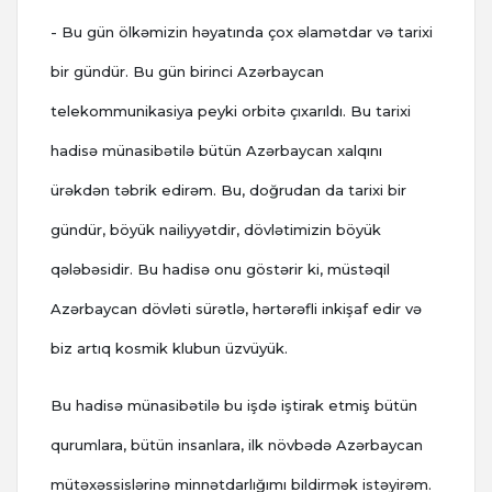
- Bu gün ölkəmizin həyatında çox əlamətdar və tarixi
bir gündür. Bu gün birinci Azərbaycan
telekommunikasiya peyki orbitə çıxarıldı. Bu tarixi
hadisə münasibətilə bütün Azərbaycan xalqını
ürəkdən təbrik edirəm. Bu, doğrudan da tarixi bir
gündür, böyük nailiyyətdir, dövlətimizin böyük
qələbəsidir. Bu hadisə onu göstərir ki, müstəqil
Azərbaycan dövləti sürətlə, hərtərəfli inkişaf edir və
biz artıq kosmik klubun üzvüyük.
Bu hadisə münasibətilə bu işdə iştirak etmiş bütün
qurumlara, bütün insanlara, ilk növbədə Azərbaycan
mütəxəssislərinə minnətdarlığımı bildirmək istəyirəm.