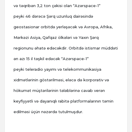
və təqribən 3,2 ton çəkisi olan “Azərspace-1”
peyki 46 dərəcə Şərq uzunluq dairəsində
geostasionar orbitdə yerləşəcək və Avropa, Afrika,
Mərkəzi Asiya, Qafqaz ölkələri və Yaxın Şərq
regionunu əhatə edəcəkdir. Orbitdə istismar müddəti
ən azı 15 il təşkil edəcək “Azərspace-1”
peyki teleradio yayımı və telekommunikasiya
xidmətlərinin göstərilməsi, eləcə də korporativ və
hökumət müştərilərinin tələblərinə cavab verən
keyfiyyətli və dayanıqlı rabitə platformalarının təmin
edilməsi üçün nəzərdə tutulmuşdur.