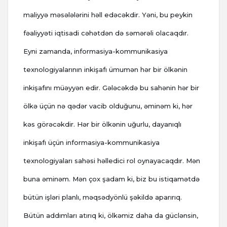
maliyyə məsələlərini həll edəcəkdir. Yəni, bu peykin
fəaliyyəti iqtisadi cəhətdən də səmərəli olacaqdır.
Eyni zamanda, informasiya-kommunikasiya
texnologiyalarının inkişafı ümumən hər bir ölkənin
inkişafını müəyyən edir. Gələcəkdə bu sahənin hər bir
ölkə üçün nə qədər vacib olduğunu, əminəm ki, hər
kəs görəcəkdir. Hər bir ölkənin uğurlu, dayanıqlı
inkişafı üçün informasiya-kommunikasiya
texnologiyaları sahəsi həlledici rol oynayacaqdır. Mən
buna əminəm. Mən çox şadam ki, biz bu istiqamətdə
bütün işləri planlı, məqsədyönlü şəkildə aparırıq.
Bütün addımları atırıq ki, ölkəmiz daha da güclənsin,