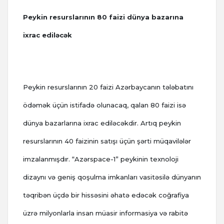
Peykin resurslarının 80 faizi dünya bazarına
ixrac ediləcək
Peykin resurslarının 20 faizi Azərbaycanın tələbatını
ödəmək üçün istifadə olunacaq, qalan 80 faizi isə
dünya bazarlarına ixrac ediləcəkdir. Artıq peykin
resurslarının 40 faizinin satışı üçün şərti müqavilələr
imzalanmışdır. “Azərspace-1” peykinin texnoloji
dizaynı və geniş qoşulma imkanları vasitəsilə dünyanın
təqribən üçdə bir hissəsini əhatə edəcək coğrafiya
üzrə milyonlarla insan müasir informasiya və rabitə