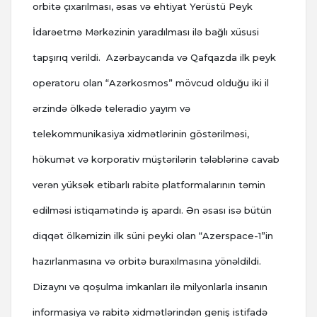
orbitə çıxarılması, əsas və ehtiyat Yerüstü Peyk
İdarəetmə Mərkəzinin yaradılması ilə bağlı xüsusi
tapşırıq verildi. Azərbaycanda və Qafqazda ilk peyk
operatoru olan “Azərkosmos” mövcud olduğu iki il
ərzində ölkədə teleradio yayım və
telekommunikasiya xidmətlərinin göstərilməsi,
hökumət və korporativ müştərilərin tələblərinə cavab
verən yüksək etibarlı rabitə platformalarının təmin
edilməsi istiqamətində iş apardı. Ən əsası isə bütün
diqqət ölkəmizin ilk süni peyki olan “Azerspace-1”in
hazırlanmasına və orbitə buraxılmasına yönəldildi.
Dizaynı və qoşulma imkanları ilə milyonlarla insanın
informasiya və rabitə xidmətlərindən geniş istifadə