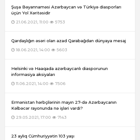
Şuşa Bəyannaməsi Azərbaycan və Türkiyə diasporları
üçün Yol Xəritəsidir
21.06.2021, 11:00
5753
Qardaşlığın əsəri olan azad Qarabağdan dünyaya mesaj
18.06.2021, 14:00
5603
Helsinki və Haaqada azərbaycanlı diasporunun
informasiya aksiyaları
11.06.2021, 14:00
7506
Ermənistan hərbçilərinin mayın 27-də Azərbaycanın
Kəlbəcər rayonunda nə işləri vardı?
29.05.2021, 17:00
7143
23 aylıq Cümhuriyyətin 103 yaşı