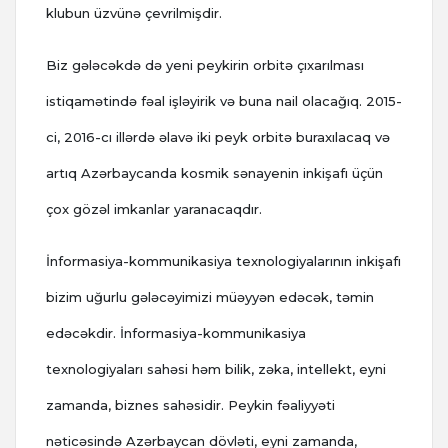
klubun üzvünə çevrilmişdir.
Biz gələcəkdə də yeni peyki
rin orbitə çıxarılması
istiqamətində fəal işləyirik və buna nail olacağıq. 2015-
ci, 2016-cı illərdə əlavə iki peyk orbitə buraxılacaq və
artıq Azərbaycanda kosmik sənayenin inkişafı üçün
çox gözəl imkanlar yaranacaqdır.
İnformasiya-kommunikasiya texnologiyalarının inkişafı
bizim uğurlu gələcəyimizi müəyyən edəcək, təmin
edəcəkdir. İnformasiya-kommunikasiya
texnologiyaları sahəsi həm bilik, zəka, intellekt, eyni
zamanda, biznes sahəsidir. Peykin fəaliyyəti
nəticəsində Azərbaycan dövləti, eyni zamanda,