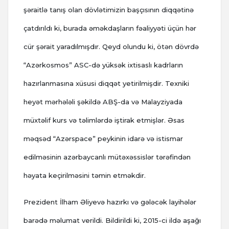
şəraitlə tanış olan dövlətimizin başçısının diqqətinə
çatdırıldı ki, burada əməkdaşların fəaliyyəti üçün hər
cür şərait yaradılmışdır. Qeyd olundu ki, ötən dövrdə
“Azərkosmos” ASC-də yüksək ixtisaslı kadrların
hazırlanmasına xüsusi diqqət yetirilmişdir. Texniki
heyət mərhələli şəkildə ABŞ-da və Malayziyada
müxtəlif kurs və təlimlərdə iştirak etmişlər. Əsas
məqsəd “Azərspace” peykinin idarə və istismar
edilməsinin azərbaycanlı mütəxəssislər tərəfindən
həyata keçirilməsini təmin etməkdir.
Prezident İlham Əliyevə hazırkı və gələcək layihələr
barədə məlumat verildi. Bildirildi ki, 2015-ci ildə aşağı