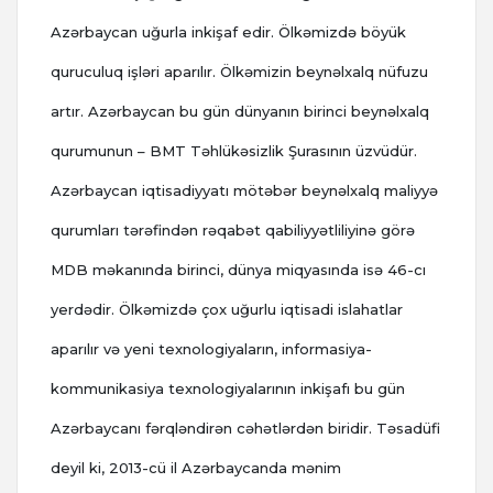
Azərbaycan uğurla inkişaf edir. Ölkəmizdə böyük
quruculuq işləri aparılır. Ölkəmizin beynəlxalq nüfuzu
artır. Azərbaycan bu gün dünyanın birinci beynəlxalq
qurumunun – BMT Təhlükəsizlik Şurasının üzvüdür.
Azərbaycan iqtisadiyyatı mötəbər beynəlxalq maliyyə
qurumları tərəfindən rəqabət qabiliyyətliliyinə görə
MDB məkanında birinci, dünya miqyasında isə 46-cı
yerdədir. Ölkəmizdə çox uğurlu iqtisadi islahatlar
aparılır və yeni texnologiyaların, informasiya-
kommunikasiya texnologiyalarının inkişafı bu gün
Azərbaycanı fərqləndirən cəhətlərdən biridir. Təsadüfi
deyil ki, 2013-cü il Azərbaycanda mənim