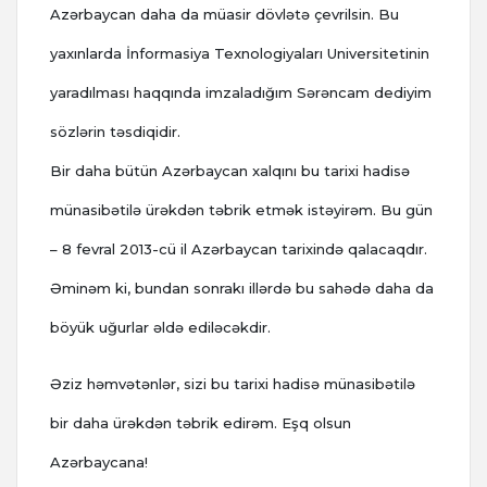
Azərbaycan daha da müasir dövlətə çevrilsin. Bu
yaxınlarda İnformasiya Texnologiyaları Universitetinin
yaradılması haqqında imzaladığım Sərəncam dediyim
sözlərin təsdiqidir.
Bir daha bütün Azərbaycan xalqını bu tarixi hadisə
münasibətilə ürəkdən təbrik etmək istəyirəm. Bu gün
– 8 fevral 2013-cü il Azərbaycan tarixində qalacaqdır.
Əminəm ki, bundan sonrakı illərdə bu sahədə daha da
böyük uğurlar əldə ediləcəkdir.
Əziz həmvətənlər, sizi bu tarixi hadisə münasibətilə
bir daha ürəkdən təbrik edirəm. Eşq olsun
Azərbaycana!