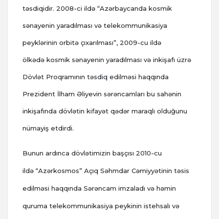
təsdiqidir. 2008-ci ildə “Azərbaycanda kosmik
sənayenin yaradılması və telekommunikasiya
peyklərinin orbitə çıxarılması”, 2009-cu ildə
ölkədə kosmik sənayenin yaradılması və inkişafı üzrə
Dövlət Proqramının təsdiq edilməsi haqqında
Prezident İlham Əliyevin sərəncamları bu sahənin
inkişafında dövlətin kifayət qədər maraqlı olduğunu
nümayiş etdirdi.
Bunun ardınca dövlətimizin başçısı 2010-cu
ildə “Azərkosmos” Açıq Səhmdar Cəmiyyətinin təsis
edilməsi haqqında Sərəncam imzaladı və həmin
quruma telekommunikasiya peykinin istehsalı və