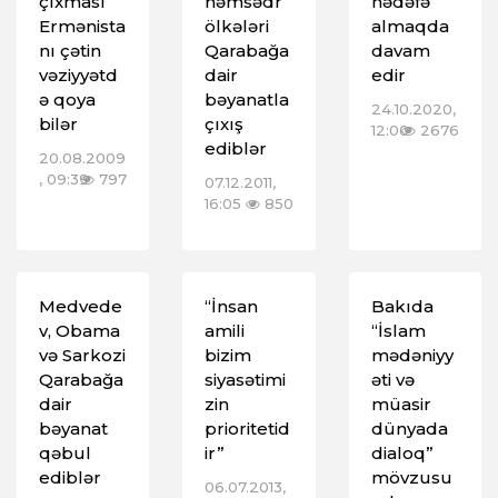
çıxması
həmsədr
hədəfə
Ermənista
ölkələri
almaqda
nı çətin
Qarabağa
davam
vəziyyətd
dair
edir
ə qoya
bəyanatla
24.10.2020,
bilər
çıxış
12:00
2676
ediblər
20.08.2009
, 09:39
797
07.12.2011,
16:05
850
Medvede
“İnsan
Bakıda
v, Obama
amili
“İslam
və Sarkozi
bizim
mədəniyy
Qarabağa
siyasətimi
əti və
dair
zin
müasir
bəyanat
prioritetid
dünyada
qəbul
ir”
dialoq”
ediblər
mövzusu
06.07.2013,