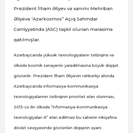
Prezident İlham Əliyev və xanımı Mehriban
Əliyeva “Azərkosmos” Açıq Səhmdar
Cəmiyyətində (ASC) təşkil olunan mərasimə
qatılmışlar.
Azərbaycanda yüksək texnologiyaların tətbiqinə və
ölkədə kosmik sənayenin yaradılmasına böyük diqqət
göstərilir. Prezident İlham Əliyevin rəhbərliyi altında
Azərbaycanda informasiya-kommunikasiya
texnologiyalarının tətbiqinin prioritet elan olunması,
2013-cü ilin ölkədə “informasiya-kommunikasiya
texnologiyaları ili” elan edilməsi bu sahənin inkişafına
dövlət səviyyəsində göstərilən diqqətin əyani