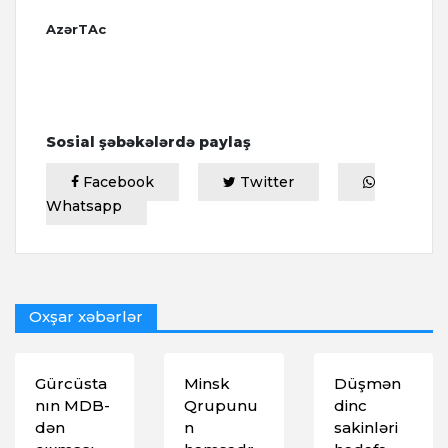
AzərTAc
Sosial şəbəkələrdə paylaş
Facebook
Twitter
Whatsapp
Oxşar xəbərlər
Gürcüsta
Minsk
Düşmən
nın MDB-
Qrupunu
dinc
dən
n
sakinləri