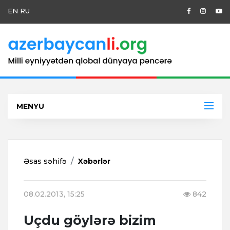
EN
RU
MENYU
Əsas səhifə
Xəbərlər
08.02.2013, 15:25
842
Uçdu göylərə bizim