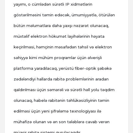
yayımı, o cümlədən sürətli IP xidmətlərin
göstərilməsini təmin edəcək, ümumiyyətlə, ötürülən
bütün məlumatlara daha yaxşı nəzarət olunacaq,
müxtəlif elektron hökumət layihələrinin həyata
keçirilməsi, həmçinin məsafədən təhsil və elektron
səhiyyə kimi mühüm proqramlar üçün əlverişli
platforma yaradılacaq, yerüstü fiber-optik şəbəkə
zədələndiyi hallarda rabitə problemlərinin aradan
qaldırılması üçün səmərəli və sürətli həll yolu təqdim
olunacaq, habelə rabitənin təhlükəsizliyinin təmin
edilməsi üçün yeni şifrələmə texnologiyası ilə
mühafizə olunan və ən son tələblərə cavab verən
müasir rabitə sistemi qurulacaqdır.