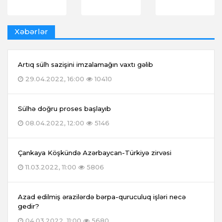
Xəbərlər
Artıq sülh sazişini imzalamağın vaxtı gəlib
29.04.2022, 16:00
10410
Sülhə doğru proses başlayıb
08.04.2022, 12:00
5146
Çankaya Köşkündə Azərbaycan-Türkiyə zirvəsi
11.03.2022, 11:00
5806
Azad edilmiş ərazilərdə bərpa-quruculuq işləri necə
gedir?
04.03.2022, 11:00
5680