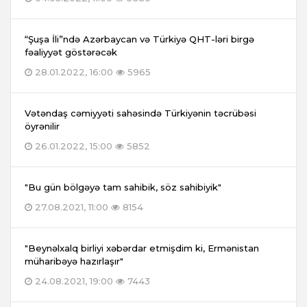
“Şuşa İli”ndə Azərbaycan və Türkiyə QHT-ləri birgə
fəaliyyət göstərəcək
28.01.2022, 16:00
5965
Vətəndaş cəmiyyəti sahəsində Türkiyənin təcrübəsi
öyrənilir
26.01.2022, 15:00
5852
"Bu gün bölgəyə tam sahibik, söz sahibiyik"
27.08.2021, 11:00
8154
"Beynəlxalq birliyi xəbərdar etmişdim ki, Ermənistan
müharibəyə hazırlaşır"
24.08.2021, 19:00
7443