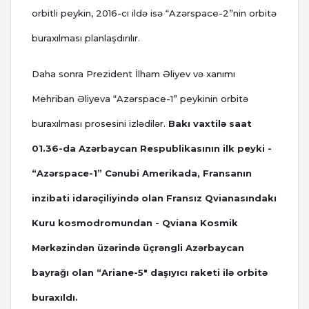
orbitli peykin, 2016-cı ildə isə “Azərspace-2”nin orbitə
buraxılması planlaşdırılır.
Daha sonra Prezident İlham Əliyev və xanımı
Mehriban Əliyeva “Azərspace-1” peykinin orbitə
buraxılması prosesini izlədilər.
Bakı vaxtilə saat
01.36-da Azərbaycan Respublikasının ilk peyki -
“Azərspace-1” Cənubi Amerikada, Fransanın
inzibati idarəçiliyində olan Fransız Qvianasındakı
Kuru kosmodromundan - Qviana Kosmik
Mərkəzindən üzərində üçrəngli Azərbaycan
bayrağı olan “Ariane-5″ daşıyıcı raketi ilə orbitə
buraxıldı.