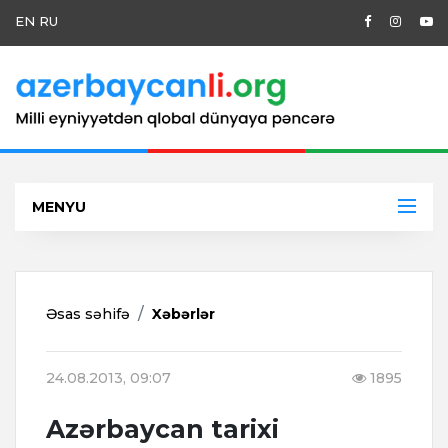
EN
RU
MENYU
Əsas səhifə
Xəbərlər
24.08.2013, 09:07
1895
Azərbaycan tarixi