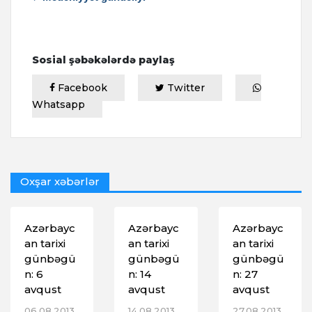
Sosial şəbəkələrdə paylaş
Facebook
Twitter
Whatsapp
Oxşar xəbərlər
Azərbayc
Azərbayc
Azərbayc
an tarixi
an tarixi
an tarixi
günbəgü
günbəgü
günbəgü
n: 6
n: 14
n: 27
avqust
avqust
avqust
06.08.2013,
14.08.2013,
27.08.2013,