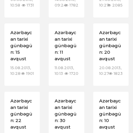
10:58
1731
09:24
1782
10:27
2085
Azərbayc
Azərbayc
Azərbayc
an tarixi
an tarixi
an tarixi
günbəgü
günbəgü
günbəgü
n: 15
n: 11
n: 20
avqust
avqust
avqust
15.08.2013,
11.08.2013,
20.08.2013,
10:28
1901
10:13
1720
10:27
1823
Azərbayc
Azərbayc
Azərbayc
an tarixi
an tarixi
an tarixi
günbəgü
günbəgü
günbəgü
n: 22
n: 30
n: 10
avqust
avqust
avqust