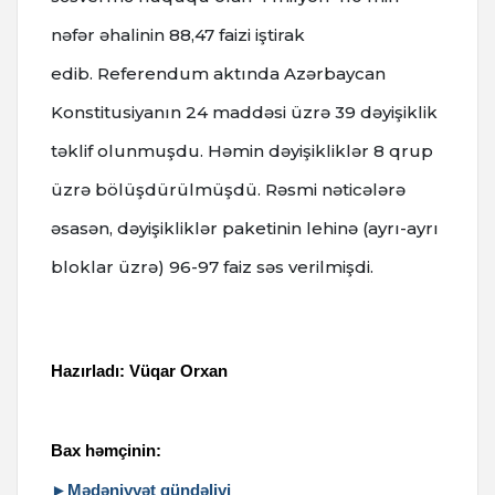
nəfər əhalinin 88,47 faizi iştirak
edib.
Referendum aktında Azərbaycan
Konstitusiyanın 24 maddəsi üzrə 39 dəyişiklik
təklif olunmuşdu. Həmin dəyişikliklər 8 qrup
üzrə bölüşdürülmüşdü.
Rəsmi nəticələrə
əsasən, dəyişikliklər paketinin lehinə (ayrı-ayrı
bloklar üzrə) 96-97 faiz səs verilmişdi.
Hazırladı: Vüqar Orxan
Bax həmçinin:
►Mədəniyyət gündəliyi