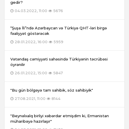
gedir?
04.03.2022, 11:00
5676
“Şuşa İli”ndə Azərbaycan və Türkiyə QHT-ləri birgə
fəaliyyət göstərəcək
28.01.2022, 16:00
5959
Vətəndaş cəmiyyəti sahəsində Türkiyənin təcrübəsi
öyrənilir
26.01.2022, 15:00
5847
"Bu gün bölgəyə tam sahibik, söz sahibiyik"
27.08.2021, 11:00
8144
"Beynəlxalq birliyi xəbərdar etmişdim ki, Ermənistan
müharibəyə hazırlaşır"