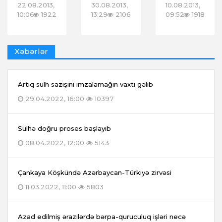
22.08.2013,
30.08.2013,
10.08.2013,
10:06
1922
13:29
2106
09:52
1918
Xəbərlər
Artıq sülh sazişini imzalamağın vaxtı gəlib
29.04.2022, 16:00
10397
Sülhə doğru proses başlayıb
08.04.2022, 12:00
5143
Çankaya Köşkündə Azərbaycan-Türkiyə zirvəsi
11.03.2022, 11:00
5803
Azad edilmiş ərazilərdə bərpa-quruculuq işləri necə