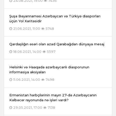
24.08.2021, 19:00
7436
Şuşa Bəyannaməsi Azərbaycan və Türkiyə diasporları
üçün Yol Xəritəsidir
21.06.2021, 11:00
5748
Qardaşlığın əsəri olan azad Qarabağdan dünyaya mesaj
18.06.2021, 14:00
5597
Helsinki və Haaqada azərbaycanlı diasporunun
informasiya aksiyaları
11.06.2021, 14:00
7498
Ermənistan hərbçilərinin mayın 27-də Azərbaycanın
Kəlbəcər rayonunda nə işləri vardı?
29.05.2021, 17:00
7138