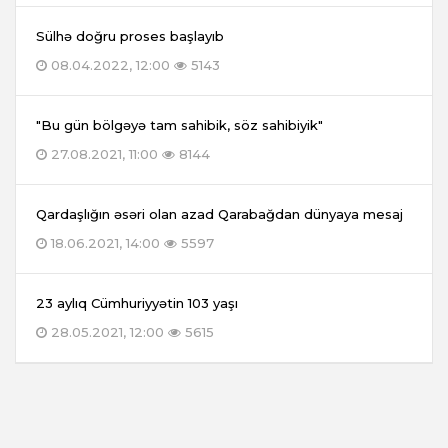
Sülhə doğru proses başlayıb
08.04.2022, 12:00
5143
"Bu gün bölgəyə tam sahibik, söz sahibiyik"
27.08.2021, 11:00
8144
Qardaşlığın əsəri olan azad Qarabağdan dünyaya mesaj
18.06.2021, 14:00
5597
23 aylıq Cümhuriyyətin 103 yaşı
28.05.2021, 12:00
5615