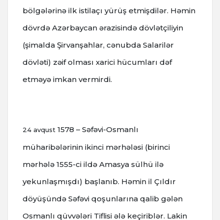
bölgələrinə ilk istilaçı yürüş etmişdilər.
Həmin
dövrdə Azərbaycan ərazisində dövlətçiliyin
(şimalda Şirvanşahlar, cənubda Salarilər
dövləti) zəif olması xarici hücumları dəf
etməyə imkan vermirdi.
1578 – Səfəvi-Osmanlı
24 avqust
müharibələrinin ikinci mərhələsi (birinci
mərhələ 1555-ci ildə Amasya sülhü ilə
yekunlaşmışdı) başlanıb.
Həmin il Çıldır
döyüşündə Səfəvi qoşunlarına qalib gələn
Osmanlı qüvvələri Tiflisi ələ keçiriblər.
Lakin