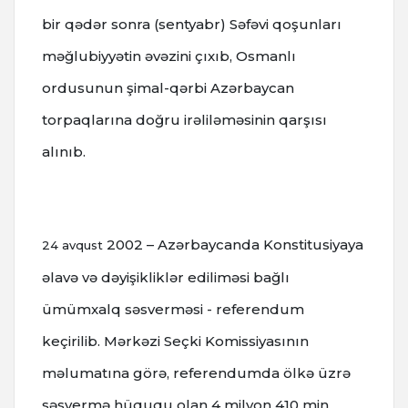
bir qədər sonra (sentyabr) Səfəvi qoşunları
məğlubiyyətin əvəzini çıxıb, Osmanlı
ordusunun şimal-qərbi Azərbaycan
torpaqlarına doğru irəliləməsinin qarşısı
alınıb.
2002 – Azərbaycanda Konstitusiyaya
24 avqust
əlavə və dəyişikliklər ediliməsi bağlı
ümümxalq səsverməsi - referendum
keçirilib.
Mərkəzi Seçki Komissiyasının
məlumatına görə, referendumda ölkə üzrə
səsvermə hüququ olan 4 milyon 410 min