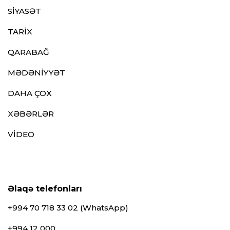
SİYASƏT
TARİX
QARABAĞ
MƏDƏNİYYƏT
DAHA ÇOX
XƏBƏRLƏR
VİDEO
Əlaqə telefonları
+994 70 718 33 02 (WhatsApp)
+994 12 000