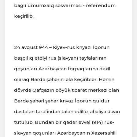
bağlı ümümxalq səsverməsi - referendum
keçirilib...
24 avqust
944 – Kiyev-rus knyazı İqorun
başçılıq etdiyi rus (slavyan) tayfalarının
qoşunları Azərbaycan torpaqlarına daxil
olaraq Bərdə şəhərini ələ keçiriblər.
Həmin
dövrdə Qafqazın böyük ticarət mərkəzi olan
Bərdə şəhəri şəhər knyaz İqorun quldur
dəstələri tərəfindən talan edilib, əhaliyə divan
tutulub.
Bundan bir qədər əvvəl (914) rus-
slavyan qoşunları Azərbaycanın Xəzərsahili