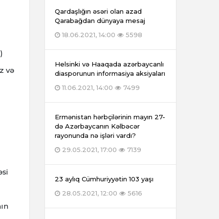
Qardaşlığın əsəri olan azad
Qarabağdan dünyaya mesaj
18.06.2021, 14:00
5598
)
Helsinki və Haaqada azərbaycanlı
z və
diasporunun informasiya aksiyaları
11.06.2021, 14:00
7499
Ermənistan hərbçilərinin mayın 27-
də Azərbaycanın Kəlbəcər
rayonunda nə işləri vardı?
29.05.2021, 17:00
7139
əsi
23 aylıq Cümhuriyyətin 103 yaşı
28.05.2021, 12:00
5616
nın