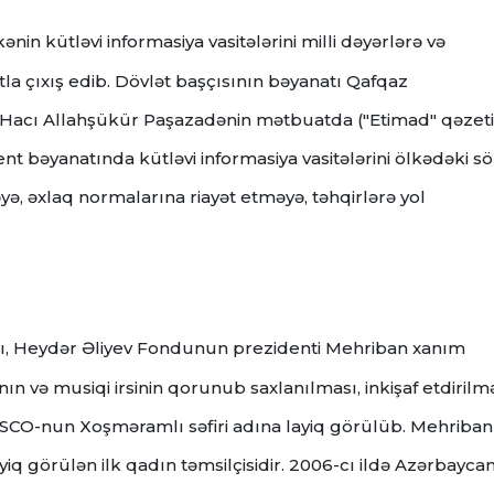
nin kütləvi informasiya vasitələrini milli dəyərlərə və
la çıxış edib.
Dövlət başçısının bəyanatı Qafqaz
m Hacı Allahşükür Paşazadənin mətbuatda ("Etimad" qəzeti
nt bəyanatında kütləvi informasiya vasitələrini ölkədəki sö
ə, əxlaq normalarına riayət etməyə, təhqirlərə yol
mı, Heydər Əliyev Fondunun prezidenti Mehriban xanım
ın və musiqi irsinin qorunub saxlanılması, inkişaf etdirilm
UNESCO-nun Xoşməramlı səfiri adına layiq görülüb.
Mehriban
yiq görülən ilk qadın təmsilçisidir.
2006-cı ildə Azərbayca