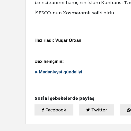
birinci xanımı həmçinin İslam Konfransı Tə
İSESCO-nun Xoşməramlı səfiri oldu.
Hazırladı: Vüqar Orxan
Bax həmçinin:
►Mədəniyyət gündəliyi
Sosial şəbəkələrdə paylaş
Facebook
Twitter