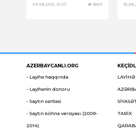
09.08.2013, 10:33
1869
16.08.
AZERBAYCANLI.ORG
KEÇİD
- Layihə haqqında
LAYİHƏ
- Layihənin donoru
AZƏRB
- Saytın xəritəsi
SİYASƏ
- Saytın köhnə versiyası (2009-
TARİX
2014)
QARAB