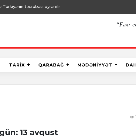
Türkiyənin təcrübəsi öyrənilir
“Fəxr e
TARİX
QARABAĞ
MƏDƏNİYYƏT
DA
gün: 13 avqust