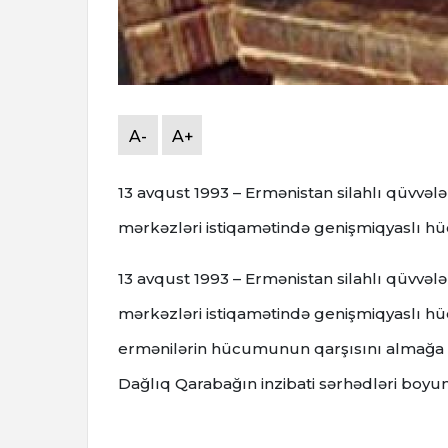
A-
A+
13 avqust 1993 – Ermənistan silahlı qüvvəl
mərkəzləri istiqamətində genişmiqyaslı hü
13 avqust
1993 – Ermənistan silahlı qüvvəl
mərkəzləri istiqamətində genişmiqyaslı 
ermənilərin hücumunun qarşısını almağa
Dağlıq Qarabağın inzibati sərhədləri boyun