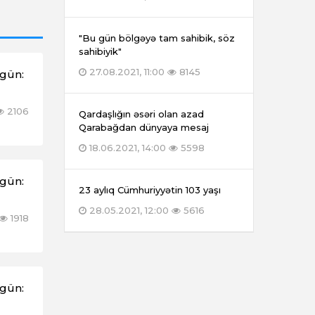
"Bu gün bölgəyə tam sahibik, söz
sahibiyik"
27.08.2021, 11:00
8145
əgün:
2106
Qardaşlığın əsəri olan azad
Qarabağdan dünyaya mesaj
18.06.2021, 14:00
5598
əgün:
23 aylıq Cümhuriyyətin 103 yaşı
28.05.2021, 12:00
5616
1918
əgün: