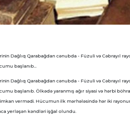
ərinin Dağlıq Qarabağdan cənubda - Füzuli və Cəbrayıl ray
cumu başlanıb...
ərinin Dağlıq Qarabağdan cənubda - Füzuli və Cəbrayıl ray
hücumu başlanıb.
Ölkədə yaranmış ağır siyasi və hərbi böhr
 imkan vermədi.
Hücumun ilk mərhələsində hər iki rayonu
ca yerləşən kəndləri işğal olundu.