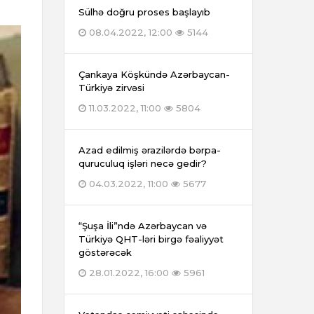
Sülhə doğru proses başlayıb
08.04.2022, 12:00
5144
Çankaya Köşkündə Azərbaycan-
Türkiyə zirvəsi
11.03.2022, 11:00
5804
Azad edilmiş ərazilərdə bərpa-
quruculuq işləri necə gedir?
04.03.2022, 11:00
5677
“Şuşa İli”ndə Azərbaycan və
Türkiyə QHT-ləri birgə fəaliyyət
göstərəcək
28.01.2022, 16:00
5961