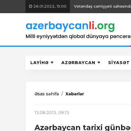
26.01.2022, 15:00
Vətəndaş cəmiyyəti sahəsində 
LAYİHƏ
AZƏRBAYCAN
SİYASƏT
Əsas səhifə
Xəbərlər
13.08.2013, 09:13
Azərbaycan tarixi günbə