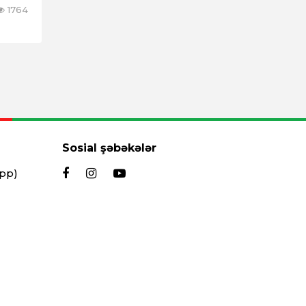
1764
Sosial şəbəkələr
App)