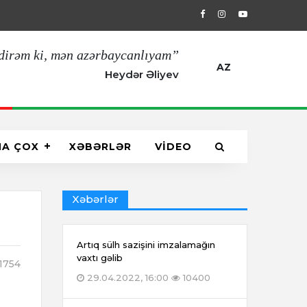
29.04.2022, 16:00
Artıq sülh sazişin
dirəm ki, mən azərbaycanlıyam”
AZ
Heydər Əliyev
HA ÇOX
XƏBƏRLƏR
VİDEO
Xəbərlər
Artıq sülh sazişini imzalamağın
vaxtı gəlib
1754
29.04.2022, 16:00
10400