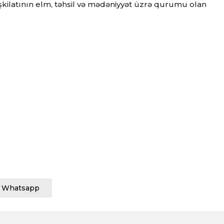
şkilatının elm, təhsil və mədəniyyət üzrə qurumu olan
Whatsapp