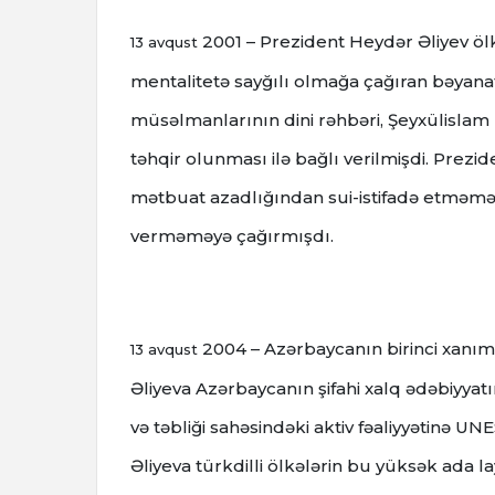
2001 – Prezident Heydər Əliyev ölkə
13 avqust
mentalitetə sayğılı olmağa çağıran bəyanat
müsəlmanlarının dini rəhbəri, Şeyxülisla
təhqir olunması ilə bağlı verilmişdi.
Prezide
mətbuat azadlığından sui-istifadə etməməy
verməməyə çağırmışdı.
2004 – Azərbaycanın birinci xanı
13 avqust
Əliyeva Azərbaycanın şifahi xalq ədəbiyyatın
və təbliği sahəsindəki aktiv fəaliyyətinə 
Əliyeva türkdilli ölkələrin bu yüksək ada la