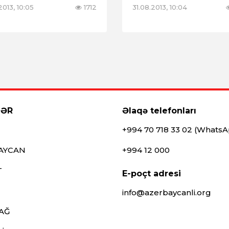
2013, 10:05
1712
31.08.2013, 10:04
LƏR
Əlaqə telefonları
+994 70 718 33 02 (Whats
AYCAN
+994 12 000
T
E-poçt adresi
info@azerbaycanli.org
AĞ