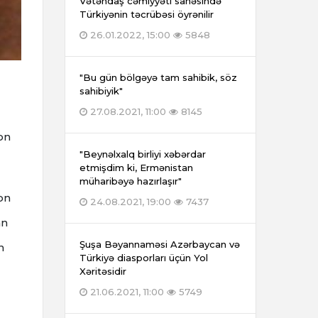
Vətəndaş cəmiyyəti sahəsində
Türkiyənin təcrübəsi öyrənilir
26.01.2022, 15:00
5848
"Bu gün bölgəyə tam sahibik, söz
sahibiyik"
27.08.2021, 11:00
8145
on
"Beynəlxalq birliyi xəbərdar
etmişdim ki, Ermənistan
müharibəyə hazırlaşır"
on
24.08.2021, 19:00
7437
an
Şuşa Bəyannaməsi Azərbaycan və
n
Türkiyə diasporları üçün Yol
Xəritəsidir
21.06.2021, 11:00
5749