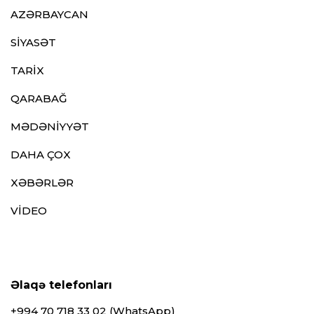
AZƏRBAYCAN
SİYASƏT
TARİX
QARABAĞ
MƏDƏNİYYƏT
DAHA ÇOX
XƏBƏRLƏR
VİDEO
Əlaqə telefonları
+994 70 718 33 02 (WhatsApp)