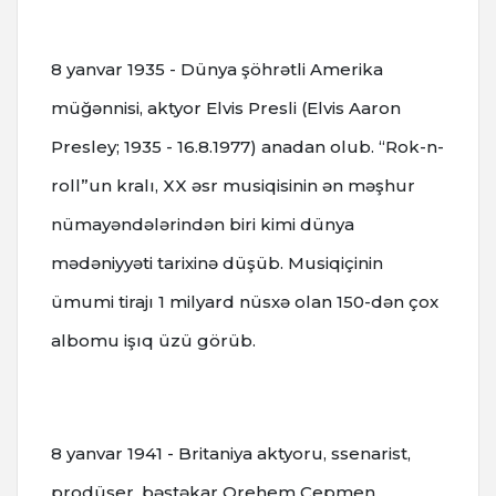
8 yanvar 1935 - Dünya şöhrətli Amerika
müğənnisi, aktyor Elvis Presli (Elvis Aaron
Presley; 1935 - 16.8.1977) anadan olub.
“Rok-n-
roll”un kralı, XX əsr musiqisinin ən məşhur
nümayəndələrindən biri kimi dünya
mədəniyyəti tarixinə düşüb.
Musiqiçinin
ümumi tirajı 1 milyard nüsxə olan 150-dən çox
albomu işıq üzü görüb.
8 yanvar 1941 - Britaniya aktyoru, ssenarist,
prodüser, bəstəkar Qrehem Çepmen