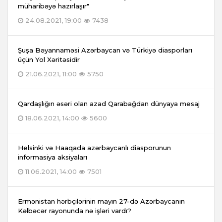
müharibəyə hazırlaşır"
24.08.2021, 19:00
7438
Şuşa Bəyannaməsi Azərbaycan və Türkiyə diasporları
üçün Yol Xəritəsidir
21.06.2021, 11:00
5750
Qardaşlığın əsəri olan azad Qarabağdan dünyaya mesaj
18.06.2021, 14:00
5600
Helsinki və Haaqada azərbaycanlı diasporunun
informasiya aksiyaları
11.06.2021, 14:00
7501
Ermənistan hərbçilərinin mayın 27-də Azərbaycanın
Kəlbəcər rayonunda nə işləri vardı?