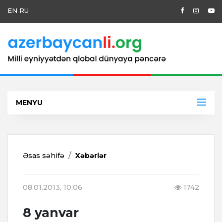
EN
RU
MENYU
Əsas səhifə
Xəbərlər
08.01.2013, 10:06
1742
8 yanvar