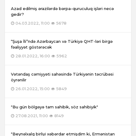
Azad edilmiş ərazilərdə bərpa-quruculuq işləri necə
gedir?
04.03.2022, 11:00
5678
“Şuşa İli”ndə Azərbaycan və Türkiyə QHT-ləri birgə
fəaliyyət göstərəcək
28.01.2022, 16:00
5962
Vətəndaş cəmiyyəti sahəsində Türkiyənin təcrübəsi
öyrənilir
26.01.2022, 15:00
5849
"Bu gün bölgəyə tam sahibik, söz sahibiyik"
27.08.2021, 11:00
8149
"Beynəlxalq birliyi xəbərdar etmişdim ki, Ermənistan