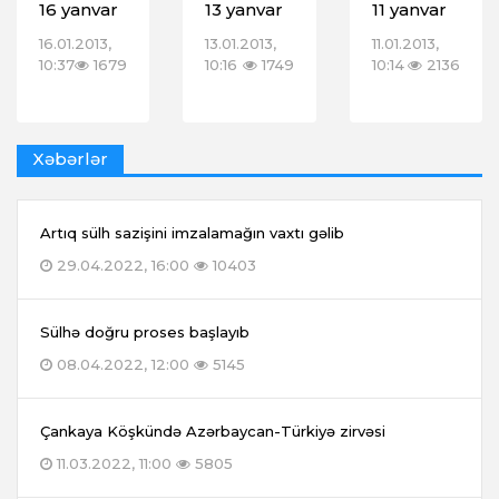
16 yanvar
13 yanvar
11 yanvar
16.01.2013,
13.01.2013,
11.01.2013,
10:37
1679
10:16
1749
10:14
2136
Xəbərlər
Artıq sülh sazişini imzalamağın vaxtı gəlib
29.04.2022, 16:00
10403
Sülhə doğru proses başlayıb
08.04.2022, 12:00
5145
Çankaya Köşkündə Azərbaycan-Türkiyə zirvəsi
11.03.2022, 11:00
5805