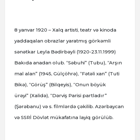
8 yanvar 1920 – Xalq artisti, teatr və kinoda
yaddaqalan obrazlar yaratmış görkəmli
sənətkar Leyla Bədirbəyli (1920-23.11.1999)
Bakıda anadan olub.
“Səbuhi” (Tubu), “Arşın
mal alan” (1945, Gülçöhrə), “Fətəli xan” (Tuti
Bikə), “Görüş” (Bilqeyis), “Onun böyük
ürəyi” (Xalidə), “Dərviş Parisi partladır”
(Şərəbanu) və s. filmlərdə çəkilib. Azərbaycan
və SSRİ Dövlət mükafatına layiq görülüb.