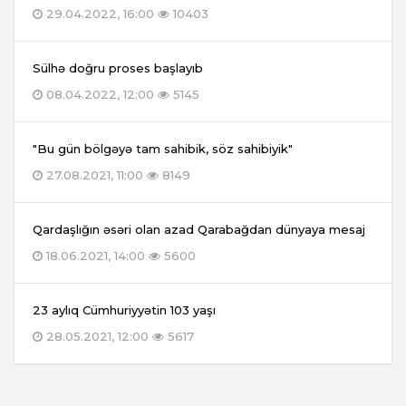
29.04.2022, 16:00
10403
Sülhə doğru proses başlayıb
08.04.2022, 12:00
5145
"Bu gün bölgəyə tam sahibik, söz sahibiyik"
27.08.2021, 11:00
8149
Qardaşlığın əsəri olan azad Qarabağdan dünyaya mesaj
18.06.2021, 14:00
5600
23 aylıq Cümhuriyyətin 103 yaşı
28.05.2021, 12:00
5617