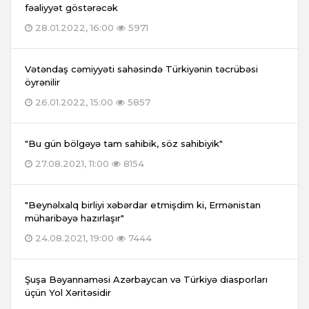
fəaliyyət göstərəcək
28.01.2022, 16:00
5971
Vətəndaş cəmiyyəti sahəsində Türkiyənin təcrübəsi
öyrənilir
26.01.2022, 15:00
5857
"Bu gün bölgəyə tam sahibik, söz sahibiyik"
27.08.2021, 11:00
8154
"Beynəlxalq birliyi xəbərdar etmişdim ki, Ermənistan
müharibəyə hazırlaşır"
24.08.2021, 19:00
7444
Şuşa Bəyannaməsi Azərbaycan və Türkiyə diasporları
üçün Yol Xəritəsidir