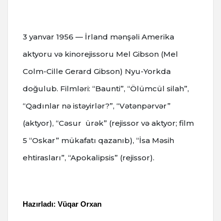
3 yanvar 1956 — İrland mənşəli Amerika
aktyoru və kinorejissoru Mel Gibson (Mel
Colm-Cille Gerard Gibson) Nyu-Yorkda
doğulub.
Filmləri: “Baunti”, “Ölümcül silah”,
“Qadınlar nə istəyirlər?”, “Vətənpərvər”
(aktyor), “Cəsur ürək” (rejissor və aktyor; film
5 “Oskar” mükafatı qazanıb), “İsa Məsih
ehtirasları”, “Apokalipsis” (rejissor).
Hazırladı: Vüqar Orxan