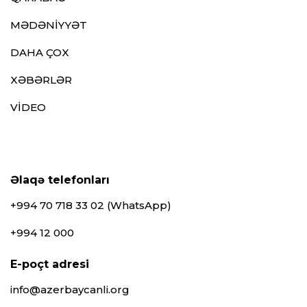
MƏDƏNİYYƏT
DAHA ÇOX
XƏBƏRLƏR
VİDEO
Əlaqə telefonları
+994 70 718 33 02 (WhatsApp)
+994 12 000
E-poçt adresi
info@azerbaycanli.org