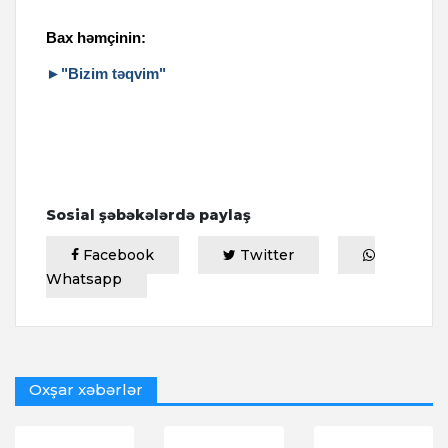
Bax həmçinin:
►"Bizim təqvim"
Sosial şəbəkələrdə paylaş
Facebook
Twitter
Whatsapp
Oxşar xəbərlər