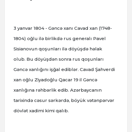
3 yanvar 1804 - Gəncə xanı Cavad xan (1748-
1804) oğlu ilə birlikdə rus generalı Pavel
Sisianovun qoşunları ilə döyüşdə həlak
olub.
Bu döyüşdən sonra rus qoşunları
Gəncə xanlığını işğal ediblər.
Cavad Şahverdi
xan oğlu Ziyadoğlu Qacar 19 il Gəncə
xanlığına rəhbərlik edib. Azərbaycanın
tarixində cəsur sərkərdə, böyük vətənpərvər
dövlət xadimi kimi qalıb.