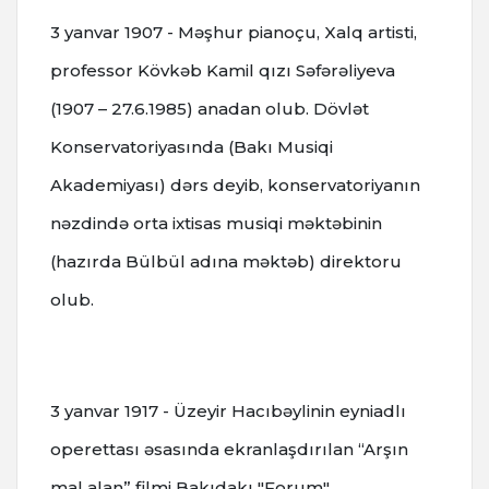
3 yanvar 1907 - Məşhur pianoçu, Xalq artisti,
professor Kövkəb Kamil qızı Səfərəliyeva
(1907 – 27.6.1985) anadan olub.
Dövlət
Konservatoriyasında (Bakı Musiqi
Akademiyası) dərs deyib, konservatoriyanın
nəzdində orta ixtisas musiqi məktəbinin
(hazırda Bülbül adına məktəb) direktoru
olub.
3 yanvar 1917 - Üzeyir Hacıbəylinin eyniadlı
operettası əsasında ekranlaşdırılan “Arşın
mal alan” filmi Bakıdakı "Forum"