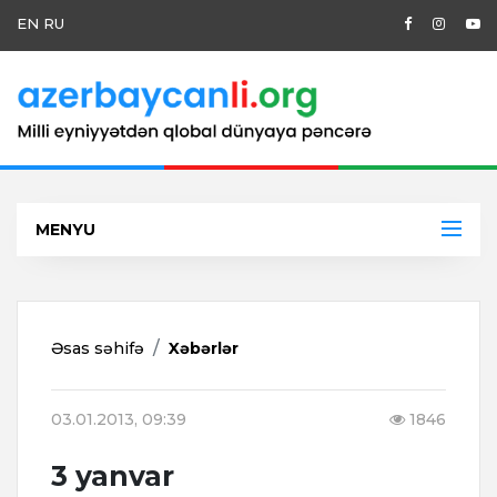
EN
RU
MENYU
Əsas səhifə
Xəbərlər
03.01.2013, 09:39
1846
3 yanvar