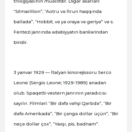
trilogiyasının müəllifdir. Digər əsərləri:
“Silmarillion”, “Aotru və İtrun haqqında
ballada”, “Hobbit, və ya oraya və geriyə” və s.
Fentezi janrında ədəbiyyatın banilərindən
biridir.
3 yanvar 1929 — İtalyan kinorejissoru Serco
Leone (Sergio Leone; 1929-1989) anadan
olub. Spaqetti-vestern janrının yaradıcısı
sayılır.
Filmləri: “Bir dəfə vəhşi Qərbdə”, “Bir
dəfə Amerikada”, “Bir çəngə dollar üçün”, “Bir
neçə dollar çox”, “Yaxşı, pis, bədnam”.