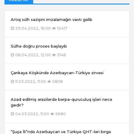
Artıq sülh sazişini imzalamağın vaxtı gəlib
29.04.2022, 16:00
10417
Sülhə doğru proses başlayıb
08.04.2022, 12:00
5146
Çankaya Köşkündə Azərbaycan-Türkiyə zirvəsi
11.03.2022, 11:00
5808
Azad edilmiş ərazilərdə bərpa-quruculuq işləri necə
gedir?
04.03.2022, 11:00
5680
“Şuşa İli”ndə Azərbaycan və Türkiyə QHT-ləri birgə