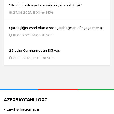
"Bu gün bölgəyə tam sahibik, söz sahibiyik"
27.08.2021, 11:00
8154
Qardaşlığın əsəri olan azad Qarabağdan dünyaya mesaj
18.06.2021, 14:00
5603
23 aylıq Cümhuriyyətin 103 yaşı
28.05.2021, 12:00
5619
AZERBAYCANLI.ORG
- Layihə haqqında