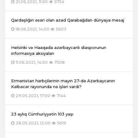
21.06.2021, 11:00
5754
Qardaşlığın əsəri olan azad Qarabağdan dünyaya mesaj
18.06.2021, 14:00
5603
Helsinki və Haaqada azərbaycanlı diasporunun
informasiya aksiyaları
11.06.2021, 14:00
7508
Ermənistan hərbçilərinin mayın 27-də Azərbaycanın
Kəlbəcər rayonunda nə işləri vardı?
29.05.2021, 17:00
7144
23 aylıq Cümhuriyyətin 103 yaşı
28.05.2021, 12:00
5619