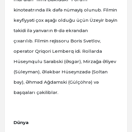
kinoteatrında ilk dəfə nümayiş olunub. Filmin
keyfiyyəti çox aşağı olduğu üçün Üzeyir bəyin
təkidi ilə yanvarın 8-də ekrandan
çıxarılıb.
Filmin rejissoru Boris Svetlov,
operator Qriqori Lemberq idi. Rollarda
Hüseynqulu Sarabski (Əsgər), Mirzağa Əliyev
(Süleyman), Ələkbər Hüseynzadə (Soltan
bəy), Əhməd Ağdamski (Gülçöhrə) və
başqaları çəkiliblər.
Dünya